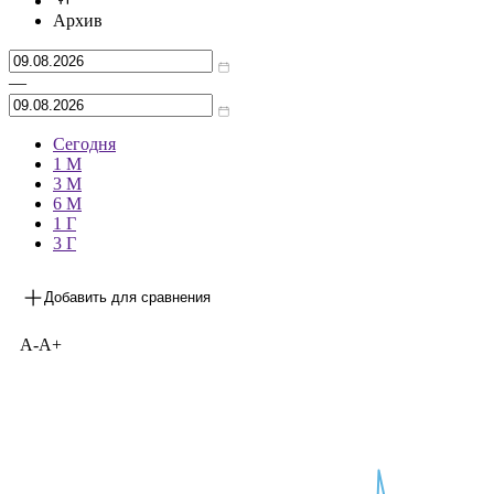
Архив
—
Сегодня
1 М
3 М
6 М
1 Г
3 Г
Добавить для сравнения