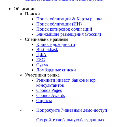
Облигации
Поиски
Поиск облигаций & Карты рынка
Поиск облигаций (ИИ)
Поиск котировок облигаций
Ближайшие размещения (Россия)
Специальные разделы
Кривые доходности
Best bid/ask
ЦФА
ESG
Сукук
Ломбардные списки
Участники рынка
Рэнкинги инвест. банков и юр.
консультантов
Cbonds Pages
Cbonds Awards
Опросы
Попробуйте
7-дневный
демо-доступ
Откройте глобальную базу данных