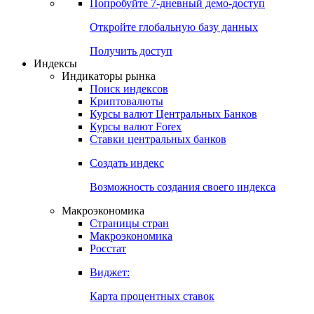
Попробуйте
7-дневный
демо-доступ
Откройте глобальную базу данных
Получить доступ
Индексы
Индикаторы рынка
Поиск индексов
Криптовалюты
Курсы валют Центральных Банков
Курсы валют Forex
Ставки центральных банков
Создать индекс
Возможность создания своего индекса
Макроэкономика
Страницы стран
Макроэкономика
Росстат
Виджет:
Карта процентных ставок