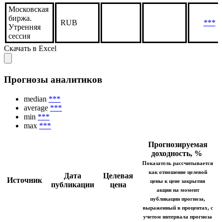
Московская
биржа.
RUB
***
Утренняя
сессия
Скачать в Excel
Прогнозы аналитиков
median
***
average
***
min
***
max
***
Прогнозируемая
доходность, %
Показатель рассчитывается
как отношение целевой
Дата
Целевая
Источник
цены к цене закрытия
публикации
цена
акции на момент
публикации прогноза,
выраженный в процентах, с
учетом интервала прогноза