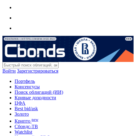
РЕКЛАМА • HTTPS://WWW.HSE.RU/
Войти
Зарегистрироваться
Портфель
Консенсусы
Поиск облигаций (ИИ)
Кривые доходности
ЦФА
Best bid/ask
Золото
new
Крипто
Сбондс-ТВ
Watchlist