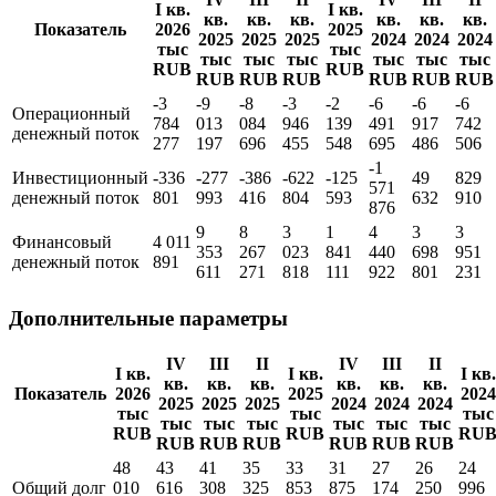
I кв.
I кв.
кв.
кв.
кв.
кв.
кв.
кв.
Показатель
2026
2025
2025
2025
2025
2024
2024
2024
тыс
тыс
тыс
тыс
тыс
тыс
тыс
тыс
RUB
RUB
RUB
RUB
RUB
RUB
RUB
RUB
-3
-9
-8
-3
-2
-6
-6
-6
Операционный
784
013
084
946
139
491
917
742
денежный поток
277
197
696
455
548
695
486
506
-1
Инвестиционный
-336
-277
-386
-622
-125
49
829
571
денежный поток
801
993
416
804
593
632
910
876
9
8
3
1
4
3
3
Финансовый
4 011
353
267
023
841
440
698
951
денежный поток
891
611
271
818
111
922
801
231
Дополнительные параметры
IV
III
II
IV
III
II
I кв.
I кв.
I кв.
кв.
кв.
кв.
кв.
кв.
кв.
Показатель
2026
2025
2024
2025
2025
2025
2024
2024
2024
тыс
тыс
тыс
тыс
тыс
тыс
тыс
тыс
тыс
RUB
RUB
RU
RUB
RUB
RUB
RUB
RUB
RUB
48
43
41
35
33
31
27
26
24
Общий долг
010
616
308
325
853
875
174
250
996