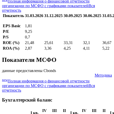
Полная информация о финансовой отчетности
организации по МСФО с графиками показателей
Вся
отчетность
Показатель
31.03.2026
31.12.2025
30.09.2025
30.06.2025
31.03.
EPS Basic
1,81
P/E
9,25
P/S
0,7
ROE (%)
21,48
25,61
33,31
32,1
36,67
ROA (%)
2,87
3,36
4,25
4,11
5,22
Показатели МСФО
данные предоставлены Cbonds
Методика
new
Полная информация о финансовой отчетности
организации по МСФО с графиками показателей
Вся
отчетность
Бухгалтерский баланс
IV
III
II
IV
III
II
I кв.
I кв.
I 