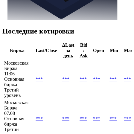
Последние котировки
ΔLast
Bid
Биржа
Last/Close
за
/
Open
Min
Max
день
Ask
Московская
Биржа |
11:06
Основная
***
***
***
***
***
***
биржа
Третий
уровень
Московская
Биржа |
07.08
Основная
***
***
***
***
***
***
биржа
Третий