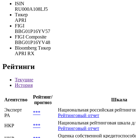
ISIN
RU000A108LJ5
Тикер
APRI
FIGI
BBG01P16YV57
FIGI Composite
BBG01P16YV48
Bloomberg Тикер
APRI RX
Рейтинги
Текущие
История
Рейтинг/
Агентство
Шкала
прогноз
Эксперт
Национальная российская рейтингов
***
РА
Рейтинговый отчет
Национальная рейтинговая шкала для
НКР
***
Рейтинговый отчет
Оценка собственной кредитоспособн