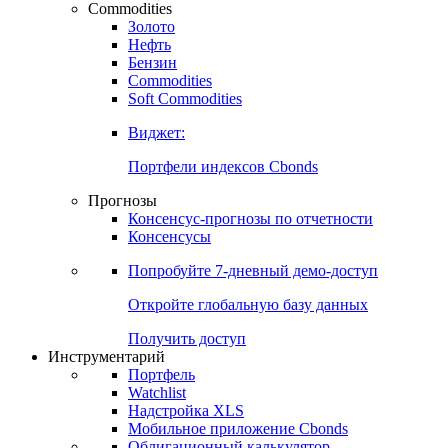
Commodities
Золото
Нефть
Бензин
Commodities
Soft Commodities
Виджет:
Портфели индексов Cbonds
Прогнозы
Консенсус-прогнозы по отчетности
Консенсусы
Попробуйте
7-дневный
демо-доступ
Откройте глобальную базу данных
Получить доступ
Инструментарий
Портфель
Watchlist
Надстройка XLS
Мобильное приложение Cbonds
Облигационный калькулятор