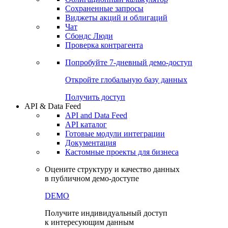
Сохраненные запросы
Виджеты акций и облигаций
Чат
Сбондс Люди
Проверка контрагента
Попробуйте
7-дневный
демо-доступ
Откройте глобальную базу данных
Получить доступ
API & Data Feed
API and Data Feed
API каталог
Готовые модули интеграции
Документация
Кастомные проекты для бизнеса
Оцените структуру и качество данных
в публичном демо-доступе
DEMO
Получите индивидуальный доступ
к интересующим данным