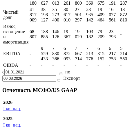
180
627
013
261
800
369
675
191
287
41
38
35
30
27
23
19
16
13
Чистый
817
198
273
617
501
935
409
077
872
долг
009
127
400
010
297
142
464
561
810
Износ,
истощение
68
188
146
19
19
103
79
23
-
и
807
885
126
367
029
182
209
793
амортизация
9
7
6
7
7
6
6
5
EBITDA
-
559
830
872
667
213
315
217
214
433
366
093
714
776
152
758
550
OIBDA
-
-
-
-
-
-
-
-
-
с
по
Экспорт
Отчетность МСФО/US GAAP
2026
I кв. нац.
2025
I кв. нац.