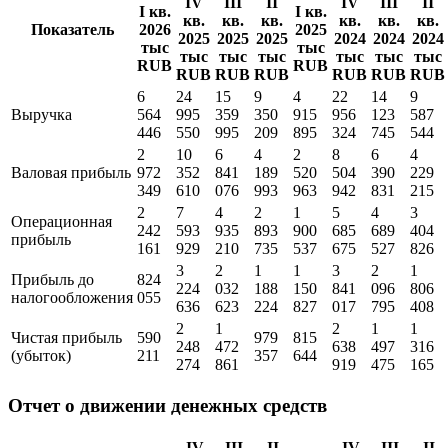
IV
III
II
IV
III
II
I кв.
I кв.
кв.
кв.
кв.
кв.
кв.
кв.
Показатель
2026
2025
2025
2025
2025
2024
2024
2024
тыс
тыс
тыс
тыс
тыс
тыс
тыс
тыс
RUB
RUB
RUB
RUB
RUB
RUB
RUB
RUB
6
24
15
9
4
22
14
9
Выручка
564
995
359
350
915
956
123
587
446
550
995
209
895
324
745
544
2
10
6
4
2
8
6
4
Валовая прибыль
972
352
841
189
520
504
390
229
349
610
076
993
963
942
831
215
2
7
4
2
1
5
4
3
Операционная
242
593
935
893
900
685
689
404
прибыль
161
929
210
735
537
675
527
826
3
2
1
1
3
2
1
Прибыль до
824
224
032
188
150
841
096
806
налогообложения
055
636
623
224
827
017
795
408
2
1
2
1
1
Чистая прибыль
590
979
815
248
472
638
497
316
(убыток)
211
357
644
274
861
919
475
165
Отчет о движении денежных средств
IV
III
II
IV
III
II