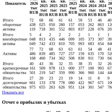
кв.
кв.
кв.
кв.
кв.
кв.
Показатель
2026
2025
20
2025
2025
2025
2024
2024
2024
тыс
тыс
т
тыс
тыс
тыс
тыс
тыс
тыс
RUB
RUB
R
RUB
RUB
RUB
RUB
RUB
RUB
Итого
72
68
66
61
61
59
53
46
40
оборотные
438
025
050
280
157
053
262
863
12
активы
119
718
301
552
803
837
228
076
20
Итого
5
4
2
2
2
2
1
1
1
внеоборотные
048
813
435
446
099
105
373
307
39
активы
049
742
433
810
705
993
683
654
84
77
72
68
63
63
61
54
48
41
Активы
486
839
485
727
257
159
635
170
52
168
460
734
362
508
830
911
730
04
Итого
40
43
36
32
35
38
35
32
26
краткосрочные
161
509
978
113
000
377
100
993
67
обязательства
501
219
547
359
990
366
960
144
44
Итого
27
20
23
23
19
14
11
8
9
долгосрочные
661
133
378
778
080
422
967
671
10
обязательства
975
655
263
626
951
124
301
547
78
Показать все
Отчет о прибылях и убытках