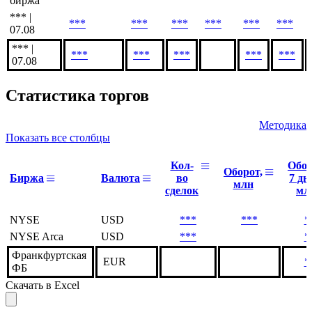
биржа
*** |
***
***
***
***
***
***
07.08
*** |
***
***
***
***
***
07.08
Статистика торгов
Методика
Показать все столбцы
Кол-
Обо
Оборот,
Биржа
Валюта
во
7 дн
млн
сделок
мл
NYSE
USD
***
***
*
NYSE Arca
USD
***
*
Франкфуртская
EUR
*
ФБ
Скачать в Excel