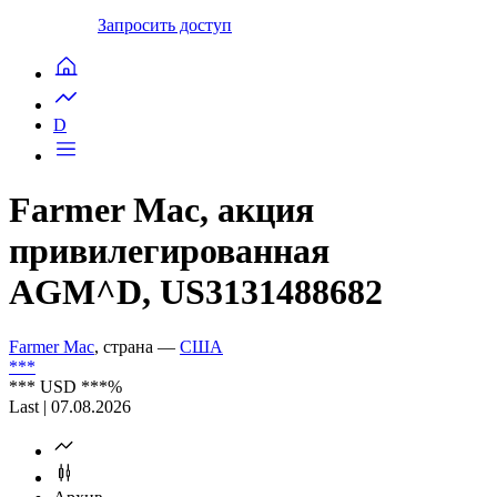
Запросить доступ
D
Farmer Mac, акция
привилегированная
AGM^D, US3131488682
Farmer Mac
, страна —
США
***
***
USD
***
%
Last | 07.08.2026