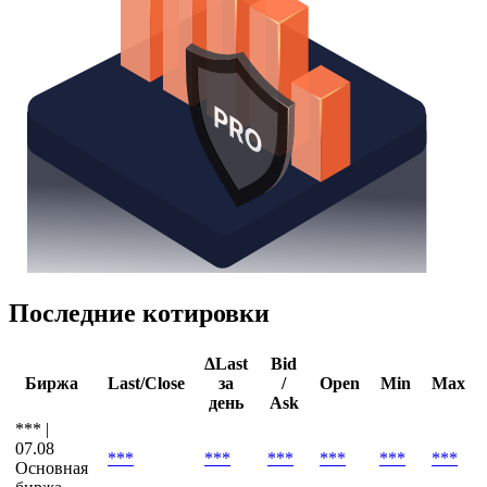
Последние котировки
ΔLast
Bid
Биржа
Last/Close
за
/
Open
Min
Max
день
Ask
*** |
07.08
***
***
***
***
***
***
Основная