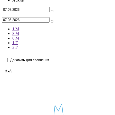
Архив
—
1 М
3 М
6 М
1 Г
3 Г
Добавить для сравнения