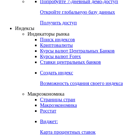
Попробуйте
7-дневный
демо-доступ
Откройте глобальную базу данных
Получить доступ
Индексы
Индикаторы рынка
Поиск индексов
Криптовалюты
Курсы валют Центральных Банков
Курсы валют Forex
Ставки центральных банков
Создать индекс
Возможность создания своего индекса
Макроэкономика
Страницы стран
Макроэкономика
Росстат
Виджет:
Карта процентных ставок