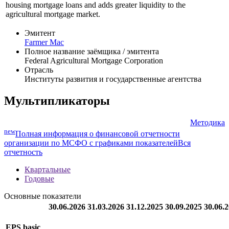
housing mortgage loans and adds greater liquidity to the
agricultural mortgage market.
Эмитент
Farmer Mac
Полное название заёмщика / эмитента
Federal Agricultural Mortgage Corporation
Отрасль
Институты развития и государственные агентства
Мультипликаторы
Методика
new
Полная информация о финансовой отчетности
организации по МСФО с графиками показателей
Вся
отчетность
Квартальные
Годовые
Основные показатели
30.06.2026
31.03.2026
31.12.2025
30.09.2025
30.06.
EPS basic