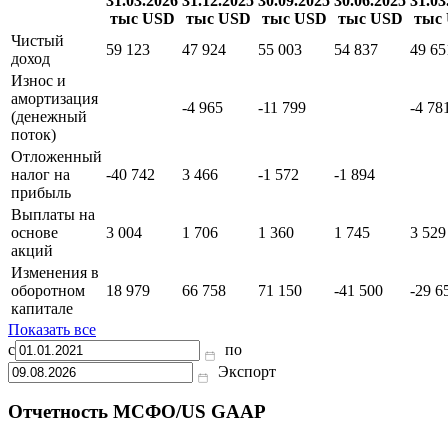
31.03.2026
31.12.2025
30.09.2025
30.06.2025
31.03
тыс USD
тыс USD
тыс USD
тыс USD
тыс
Чистый
59 123
47 924
55 003
54 837
49 65
доход
Износ и
амортизация
-4 965
-11 799
-4 78
(денежный
поток)
Отложенный
налог на
-40 742
3 466
-1 572
-1 894
прибыль
Выплаты на
основе
3 004
1 706
1 360
1 745
3 529
акций
Изменения в
оборотном
18 979
66 758
71 150
-41 500
-29 6
капитале
Показать все
с
по
Экспорт
Отчетность МСФО/US GAAP