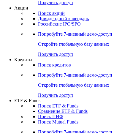
Получить доступ
Акции
Поиск акций
Дивидендный календарь
Российские IPO/SPO
Попробуйте
7-дневный
демо-доступ
Откройте глобальную базу данных
Получить доступ
Кредиты
Поиск кредитов
Попробуйте
7-дневный
демо-доступ
Откройте глобальную базу данных
Получить доступ
ETF & Funds
Поиск ETF & Funds
Сравнение ETF & Funds
Поиск ПИФ
Поиск Mutual Funds
Попробуйте
7-дневный
демо-доступ