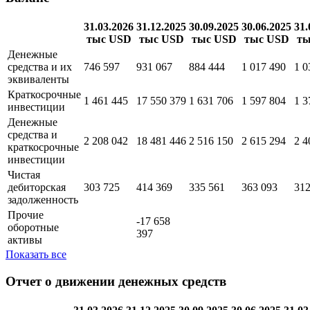
31.03.2026
31.12.2025
30.09.2025
30.06.2025
31.
тыс USD
тыс USD
тыс USD
тыс USD
ты
Денежные
средства и их
746 597
931 067
884 444
1 017 490
1 0
эквиваленты
Краткосрочные
1 461 445
17 550 379
1 631 706
1 597 804
1 3
инвестиции
Денежные
средства и
2 208 042
18 481 446
2 516 150
2 615 294
2 4
краткосрочные
инвестиции
Чистая
дебиторская
303 725
414 369
335 561
363 093
312
задолженность
Прочие
-17 658
оборотные
397
активы
Показать все
Отчет о движении денежных средств