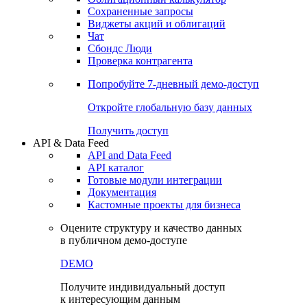
Сохраненные запросы
Виджеты акций и облигаций
Чат
Сбондс Люди
Проверка контрагента
Попробуйте
7-дневный
демо-доступ
Откройте глобальную базу данных
Получить доступ
API & Data Feed
API and Data Feed
API каталог
Готовые модули интеграции
Документация
Кастомные проекты для бизнеса
Оцените структуру и качество данных
в публичном демо-доступе
DEMO
Получите индивидуальный доступ
к интересующим данным