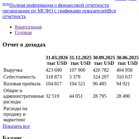
new
Полная информация о финансовой отчетности
организации по МСФО с графиками показателей
Вся
отчетность
Квартальная
Годовая
Отчет о доходах
31.03.2026
31.12.2025
30.09.2025
30.06.2025
тыс USD
тыс USD
тыс USD
тыс USD
Выручка
423 690
107 900
420 782
404 958
Себестоимость
318 873
3 379
324 297
310 037
Валовая прибыль
104 817
104 521
96 485
94 921
Общие и
административные
32 519
44 051
28 795
28 490
расходы
Расходы на
продажу и
маркетинг
Показать все
Баланс