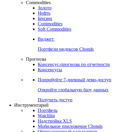
Commodities
Золото
Нефть
Бензин
Commodities
Soft Commodities
Виджет:
Портфели индексов Cbonds
Прогнозы
Консенсус-прогнозы по отчетности
Консенсусы
Попробуйте
7-дневный
демо-доступ
Откройте глобальную базу данных
Получить доступ
Инструментарий
Портфель
Watchlist
Надстройка XLS
Мобильное приложение Cbonds
Облигационный калькулятор