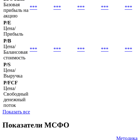
Базовая
***
***
***
***
***
прибыль на
акцию
P/E
Цена/
Прибыль
P/B
Цена/
***
***
***
***
***
Балансовая
стоимость
P/S
Цена/
Выручка
P/FCF
Цена/
Свободный
денежный
поток
Показать все
Показатели МСФО
Методика