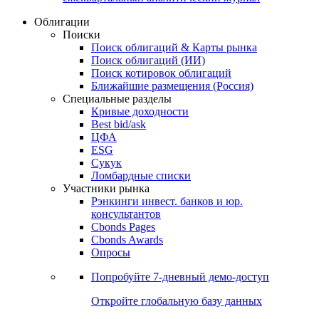
Облигации
Поиски
Поиск облигаций & Карты рынка
Поиск облигаций (ИИ)
Поиск котировок облигаций
Ближайшие размещения (Россия)
Специальные разделы
Кривые доходности
Best bid/ask
ЦФА
ESG
Сукук
Ломбардные списки
Участники рынка
Рэнкинги инвест. банков и юр.
консультантов
Cbonds Pages
Cbonds Awards
Опросы
Попробуйте
7-дневный
демо-доступ
Откройте глобальную базу данных