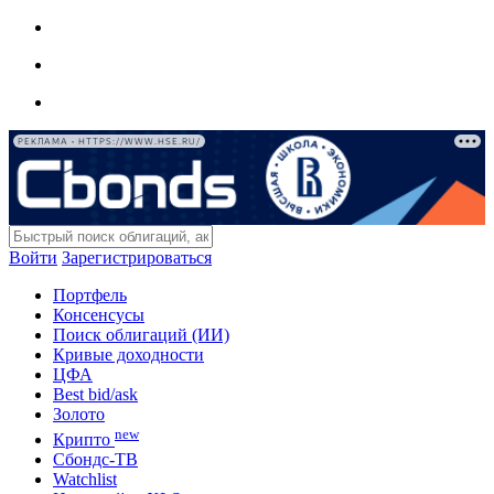
РЕКЛАМА • HTTPS://WWW.HSE.RU/
Войти
Зарегистрироваться
Портфель
Консенсусы
Поиск облигаций (ИИ)
Кривые доходности
ЦФА
Best bid/ask
Золото
new
Крипто
Сбондс-ТВ
Watchlist