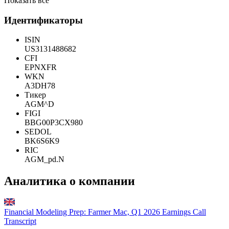
Показать все
Идентификаторы
ISIN
US3131488682
CFI
EPNXFR
WKN
A3DH78
Тикер
AGM^D
FIGI
BBG00P3CX980
SEDOL
BK6S6K9
RIC
AGM_pd.N
Аналитика о компании
Financial Modeling Prep: Farmer Mac, Q1 2026 Earnings Call
Transcript