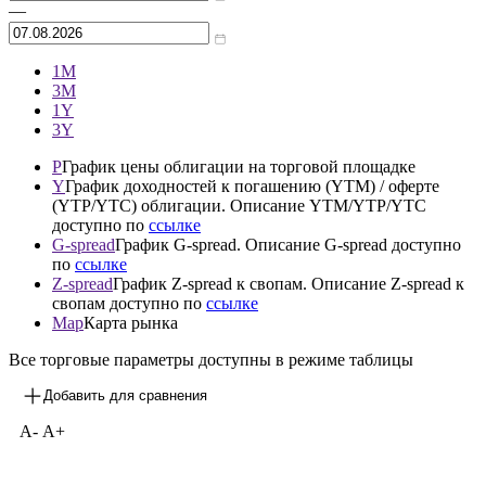
Архив
—
1М
3М
1Y
3Y
P
График цены облигации на торговой площадке
Y
График доходностей к погашению (YTM) / оферте
(YTP/YTC) облигации. Описание YTM/YTP/YTC
доступно по
ссылке
G-spread
График G-spread. Описание G-spread доступно
по
ссылке
Z-spread
График Z-spread к свопам. Описание Z-spread к
свопам доступно по
ссылке
Map
Карта рынка
Все торговые параметры доступны в режиме таблицы
Добавить для сравнения