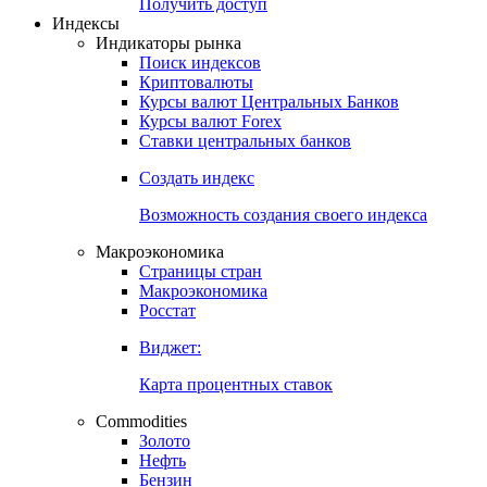
Попробуйте
7-дневный
демо-доступ
Откройте глобальную базу данных
Получить доступ
Индексы
Индикаторы рынка
Поиск индексов
Криптовалюты
Курсы валют Центральных Банков
Курсы валют Forex
Ставки центральных банков
Создать индекс
Возможность создания своего индекса
Макроэкономика
Страницы стран
Макроэкономика
Росстат
Виджет:
Карта процентных ставок