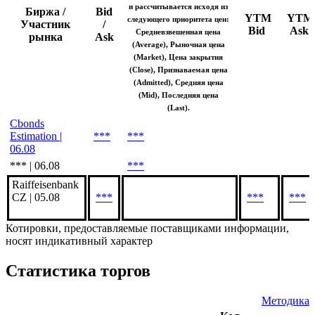
цена используется для
расчета доходностей,
дюрации и других
аналитических показателей
и рассчитывается исходя из
Биржа /
Bid
YTM
YTM
следующего приоритета цен:
Участник
/
Bid
Ask
Средневзвешенная цена
рынка
Ask
(Average), Рыночная цена
(Market), Цена закрытия
(Close), Признаваемая цена
(Admitted), Средняя цена
(Mid), Последняя цена
(Last).
Cbonds
Estimation |
***
***
06.08
*** | 06.08
***
Raiffeisenbank
CZ | 05.08
***
***
***
Котировки, предоставляемые поставщиками информации,
носят индикативный характер