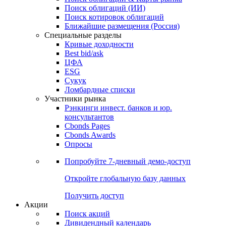
Облигации
Поиски
Поиск облигаций & Карты рынка
Поиск облигаций (ИИ)
Поиск котировок облигаций
Ближайшие размещения (Россия)
Специальные разделы
Кривые доходности
Best bid/ask
ЦФА
ESG
Сукук
Ломбардные списки
Участники рынка
Рэнкинги инвест. банков и юр.
консультантов
Cbonds Pages
Cbonds Awards
Опросы
Попробуйте
7-дневный
демо-доступ
Откройте глобальную базу данных