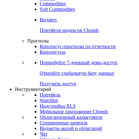
Commodities
Золото
Нефть
Бензин
Commodities
Soft Commodities
Виджет:
Портфели индексов Cbonds
Прогнозы
Консенсус-прогнозы по отчетности
Консенсусы
Попробуйте
7-дневный
демо-доступ
Откройте глобальную базу данных
Получить доступ
Инструментарий
Портфель
Watchlist
Надстройка XLS
Мобильное приложение Cbonds
Облигационный калькулятор