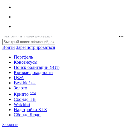
РЕКЛАМА • HTTPS://WWW.HSE.RU/
Войти
Зарегистрироваться
Портфель
Консенсусы
Поиск облигаций (ИИ)
Кривые доходности
ЦФА
Best bid/ask
Золото
new
Крипто
Сбондс-ТВ
Watchlist