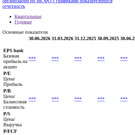
Методика
new
Полная информация о финансовой отчетности
организации по МСФО с графиками показателей
Вся
отчетность
Квартальные
Годовые
Основные показатели
30.06.2026
31.03.2026
31.12.2025
30.09.2025
30.06.
EPS basic
Базовая
***
***
***
***
***
прибыль на
акцию
P/E
Цена/
Прибыль
P/B
Цена/
***
***
***
***
***
Балансовая
стоимость
P/S