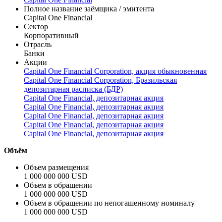
Research report by Cbonds-PRAAMS
Скачать
Заёмщик
Capital One Financial
Полное название заёмщика / эмитента
Capital One Financial
Сектор
Корпоративный
Отрасль
Банки
Акции
Capital One Financial Corporation, акция обыкновенная
Capital One Financial Corporation, Бразильская
депозитарная расписка (БДР)
Capital One Financial, депозитарная акция
Capital One Financial, депозитарная акция
Capital One Financial, депозитарная акция
Capital One Financial, депозитарная акция
Capital One Financial, депозитарная акция
Объём
Объем размещения
1 000 000 000 USD
Объем в обращении