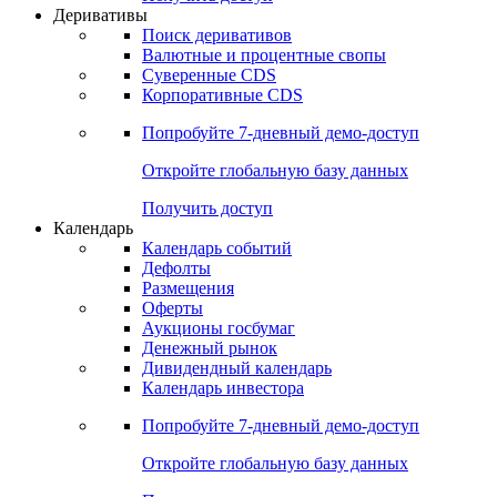
Откройте глобальную базу данных
Получить доступ
Деривативы
Поиск деривативов
Валютные и процентные свопы
Суверенные CDS
Корпоративные CDS
Попробуйте
7-дневный
демо-доступ
Откройте глобальную базу данных
Получить доступ
Календарь
Календарь событий
Дефолты
Размещения
Оферты
Аукционы госбумаг
Денежный рынок
Дивидендный календарь
Календарь инвестора