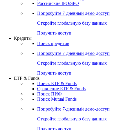
Получить доступ
Акции
Поиск акций
Дивидендный календарь
Российские IPO/SPO
Попробуйте
7-дневный
демо-доступ
Откройте глобальную базу данных
Получить доступ
Кредиты
Поиск кредитов
Попробуйте
7-дневный
демо-доступ
Откройте глобальную базу данных
Получить доступ
ETF & Funds
Поиск ETF & Funds
Сравнение ETF & Funds
Поиск ПИФ
Поиск Mutual Funds
Попробуйте
7-дневный
демо-доступ