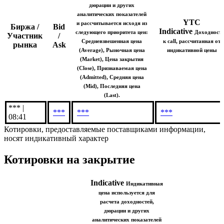
Indicative
Индикативная
цена используется для
расчета доходностей,
дюрации и других
аналитических показателей
YTC
и рассчитывается исходя из
Биржа /
Bid
Indicative
следующего приоритета цен:
Доходност
Участник
/
Средневзвешенная цена
к call, рассчитанная от
рынка
Ask
(Average), Рыночная цена
индикативной цены
(Market), Цена закрытия
(Close), Признаваемая цена
(Admitted), Средняя цена
(Mid), Последняя цена
(Last).
*** |
***
***
***
08:41
Котировки, предоставляемые поставщиками информации,
носят индикативный характер
Котировки на закрытие
Indicative
Индикативная