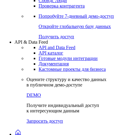
Сохраненные запросы
Виджеты акций и облигаций
Чат
Сбондс Люди
Проверка контрагента
Попробуйте
7-дневный
демо-доступ
Откройте глобальную базу данных
Получить доступ
API & Data Feed
API and Data Feed
API каталог
Готовые модули интеграции
Документация
Кастомные проекты для бизнеса
Оцените структуру и качество данных
в публичном демо-доступе
DEMO
Получите индивидуальный доступ
к интересующим данным