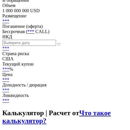
Subordinated Unsecured
Статус
В обращении
Объем
1 000 000 000 USD
Размещение
***
Погашение (оферта)
Бессрочная (
***
CALL)
НКД
***
Страна риска
США
Текущий купон
***
%
Цена
***
Доходность / дюрация
***
Ликвидность
***