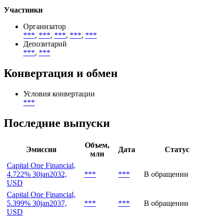
Basel III Tier 2 Capital (T2)
Описание целей размещения
General Banking Purposes, Basel III Additional Tier 1 (AT1),
Basel III Tier 2 Capital (T2)
Участники
Организатор
***
,
***
,
***
,
***
,
***
Депозитарий
***
,
***
Конвертация и обмен
Условия конвертации
***
Последние выпуски
Объем,
Эмиссия
Дата
Статус
млн
Capital One Financial,
4.722% 30jan2032,
***
***
В обращении
USD