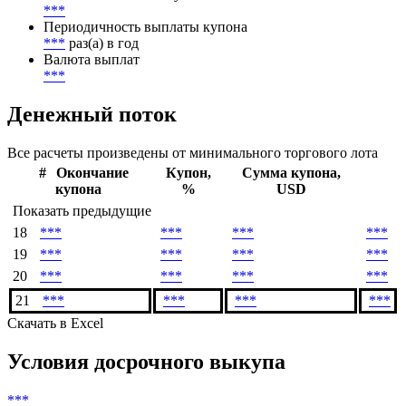
Метод расчета НКД
***
Начало начисления купонов
***
Периодичность выплаты купона
***
раз(а) в год
Валюта выплат
***
Денежный поток
Все расчеты произведены от минимального торгового лота
#
Окончание
Купон,
Сумма купона,
купона
%
USD
Показать предыдущие
18
***
***
***
***
19
***
***
***
***
20
***
***
***
***
21
***
***
***
***
Скачать в Excel