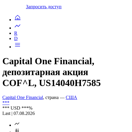
Запросить доступ
R
D
Capital One Financial,
депозитарная акция
COF^L, US14040H7585
Capital One Financial
, страна —
США
***
***
USD
***
%
Last | 07.08.2026