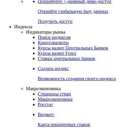
Попробуйте
7-дневный
демо-доступ
Откройте глобальную базу данных
Получить доступ
Индексы
Индикаторы рынка
Поиск индексов
Криптовалюты
Курсы валют Центральных Банков
Курсы валют Forex
Ставки центральных банков
Создать индекс
Возможность создания своего индекса
Макроэкономика
Страницы стран
Макроэкономика
Росстат
Виджет:
Карта процентных ставок