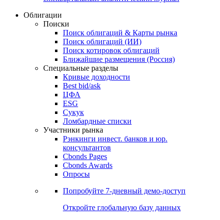
Облигации
Поиски
Поиск облигаций & Карты рынка
Поиск облигаций (ИИ)
Поиск котировок облигаций
Ближайшие размещения (Россия)
Специальные разделы
Кривые доходности
Best bid/ask
ЦФА
ESG
Сукук
Ломбардные списки
Участники рынка
Рэнкинги инвест. банков и юр.
консультантов
Cbonds Pages
Cbonds Awards
Опросы
Попробуйте
7-дневный
демо-доступ
Откройте глобальную базу данных