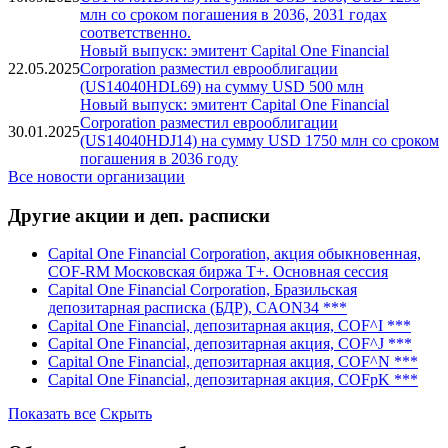
млн со сроком погашения в 2036, 2031 годах
соответственно.
Новый выпуск: эмитент Capital One Financial
22.05.2025
Corporation разместил еврооблигации
(US14040HDL69) на сумму USD 500 млн
Новый выпуск: эмитент Capital One Financial
Corporation разместил еврооблигации
30.01.2025
(US14040HDJ14) на сумму USD 1750 млн со сроком
погашения в 2036 году
Все новости организации
Другие акции и деп. расписки
Capital One Financial Corporation, акция обыкновенная,
COF-RM Московская биржа Т+. Основная сессия
Capital One Financial Corporation, Бразильская
депозитарная расписка (БДР), CAON34 ***
Capital One Financial, депозитарная акция, COF^I ***
Capital One Financial, депозитарная акция, COF^J ***
Capital One Financial, депозитарная акция, COF^N ***
Capital One Financial, депозитарная акция, COFpK ***
Показать все
Скрыть