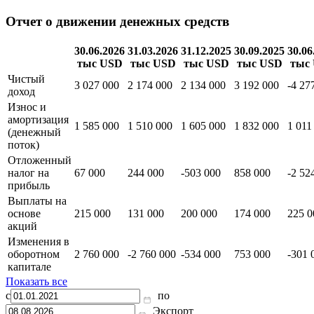
Отчет о движении денежных средств
30.06.2026
31.03.2026
31.12.2025
30.09.2025
30.06
тыс USD
тыс USD
тыс USD
тыс USD
тыс
Чистый
3 027 000
2 174 000
2 134 000
3 192 000
-4 27
доход
Износ и
амортизация
1 585 000
1 510 000
1 605 000
1 832 000
1 011
(денежный
поток)
Отложенный
налог на
67 000
244 000
-503 000
858 000
-2 52
прибыль
Выплаты на
основе
215 000
131 000
200 000
174 000
225 0
акций
Изменения в
оборотном
2 760 000
-2 760 000
-534 000
753 000
-301 
капитале
Показать все
с
по
Экспорт