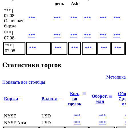
день
Ask
*** |
07.08
***
***
***
***
***
***
Основная
биржа
*** |
***
***
***
***
***
***
07.08
*** |
***
***
***
***
***
***
07.08
Статистика торгов
Методика
Показать все столбцы
Кол-
Обо
Оборот,
Биржа
Валюта
во
7 дн
млн
сделок
мл
NYSE
USD
***
***
*
NYSE Arca
USD
***
***
*