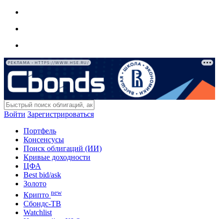
РЕКЛАМА • HTTPS://WWW.HSE.RU/
Войти
Зарегистрироваться
Портфель
Консенсусы
Поиск облигаций (ИИ)
Кривые доходности
ЦФА
Best bid/ask
Золото
new
Крипто
Сбондс-ТВ
Watchlist