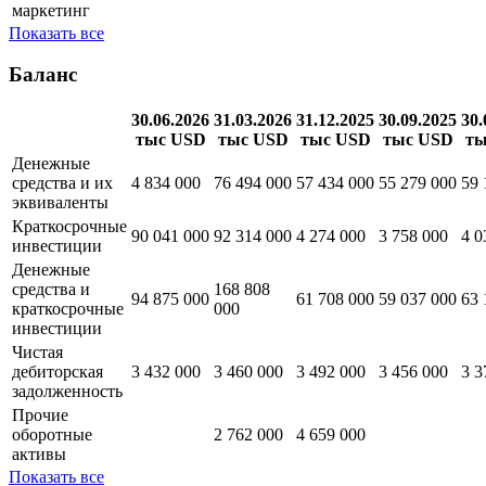
маркетинг
Показать все
Баланс
30.06.2026
31.03.2026
31.12.2025
30.09.2025
30.
тыс USD
тыс USD
тыс USD
тыс USD
ты
Денежные
средства и их
4 834 000
76 494 000
57 434 000
55 279 000
59 
эквиваленты
Краткосрочные
90 041 000
92 314 000
4 274 000
3 758 000
4 0
инвестиции
Денежные
средства и
168 808
94 875 000
61 708 000
59 037 000
63 
краткосрочные
000
инвестиции
Чистая
дебиторская
3 432 000
3 460 000
3 492 000
3 456 000
3 3
задолженность
Прочие
оборотные
2 762 000
4 659 000
активы
Показать все