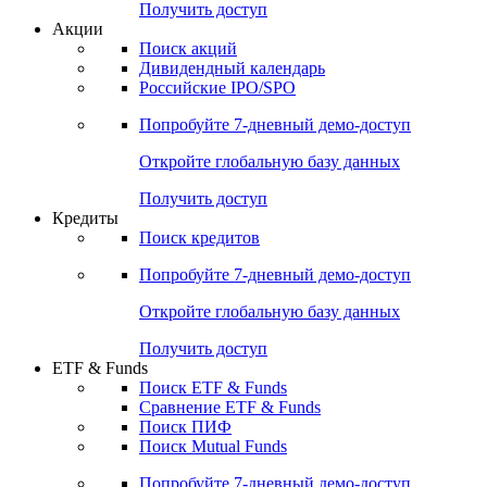
Получить доступ
Акции
Поиск акций
Дивидендный календарь
Российские IPO/SPO
Попробуйте
7-дневный
демо-доступ
Откройте глобальную базу данных
Получить доступ
Кредиты
Поиск кредитов
Попробуйте
7-дневный
демо-доступ
Откройте глобальную базу данных
Получить доступ
ETF & Funds
Поиск ETF & Funds
Сравнение ETF & Funds
Поиск ПИФ
Поиск Mutual Funds
Попробуйте
7-дневный
демо-доступ