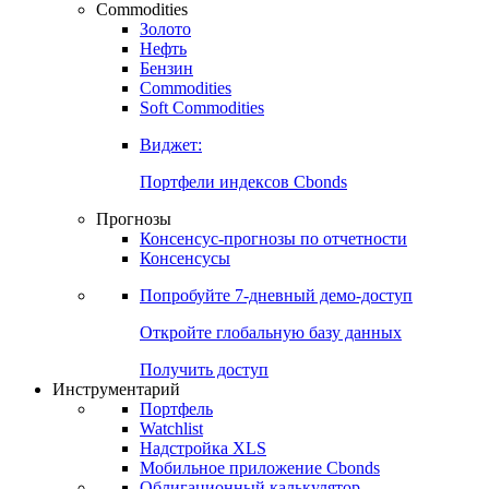
Commodities
Золото
Нефть
Бензин
Commodities
Soft Commodities
Виджет:
Портфели индексов Cbonds
Прогнозы
Консенсус-прогнозы по отчетности
Консенсусы
Попробуйте
7-дневный
демо-доступ
Откройте глобальную базу данных
Получить доступ
Инструментарий
Портфель
Watchlist
Надстройка XLS
Мобильное приложение Cbonds
Облигационный калькулятор