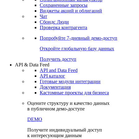
Сохраненные запросы
Виджеты акций и облигаций
Чат
Сбондс Люди
Проверка контрагента
Попробуйте
7-дневный
демо-доступ
Откройте глобальную базу данных
Получить доступ
API & Data Feed
API and Data Feed
API каталог
Готовые модули интеграции
Документация
Кастомные проекты для бизнеса
Оцените структуру и качество данных
в публичном демо-доступе
DEMO
Получите индивидуальный доступ
к интересующим данным