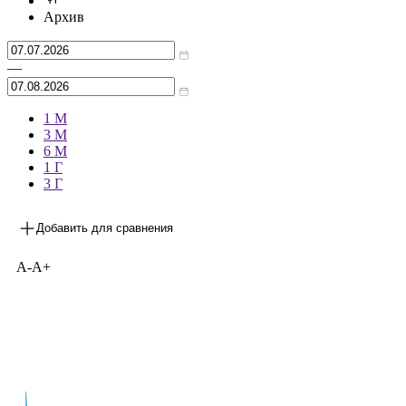
Архив
—
1 М
3 М
6 М
1 Г
3 Г
Добавить для сравнения