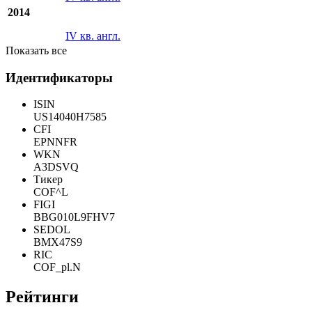
2014
IV кв. англ.
Показать все
Идентификаторы
ISIN
US14040H7585
CFI
EPNNFR
WKN
A3DSVQ
Тикер
COF^L
FIGI
BBG010L9FHV7
SEDOL
BMX47S9
RIC
COF_pl.N
Рейтинги