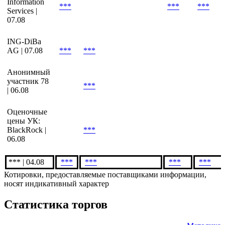
Information
***
***
***
Services |
07.08
ING-DiBa
AG | 07.08
***
***
Анонимный
участник 78
***
| 06.08
Оценочные
цены УК:
BlackRock |
***
06.08
*** | 04.08
***
***
***
***
Котировки, предоставляемые поставщиками информации,
носят индикативный характер
Статистика торгов