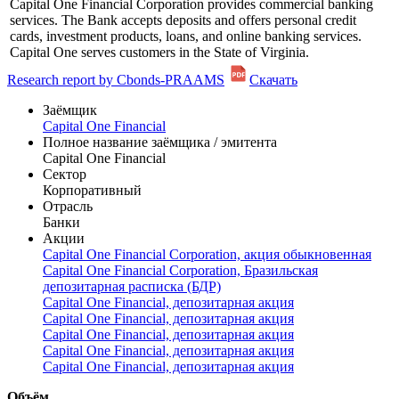
Capital One Financial Corporation provides commercial banking
services. The Bank accepts deposits and offers personal credit
cards, investment products, loans, and online banking services.
Capital One serves customers in the State of Virginia.
Research report by Cbonds-PRAAMS
Скачать
Заёмщик
Capital One Financial
Полное название заёмщика / эмитента
Capital One Financial
Сектор
Корпоративный
Отрасль
Банки
Акции
Capital One Financial Corporation, акция обыкновенная
Capital One Financial Corporation, Бразильская
депозитарная расписка (БДР)
Capital One Financial, депозитарная акция
Capital One Financial, депозитарная акция
Capital One Financial, депозитарная акция
Capital One Financial, депозитарная акция
Capital One Financial, депозитарная акция
Объём