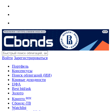
РЕКЛАМА • HTTPS://WWW.HSE.RU/
Войти
Зарегистрироваться
Портфель
Консенсусы
Поиск облигаций (ИИ)
Кривые доходности
ЦФА
Best bid/ask
Золото
new
Крипто
Сбондс-ТВ
Watchlist