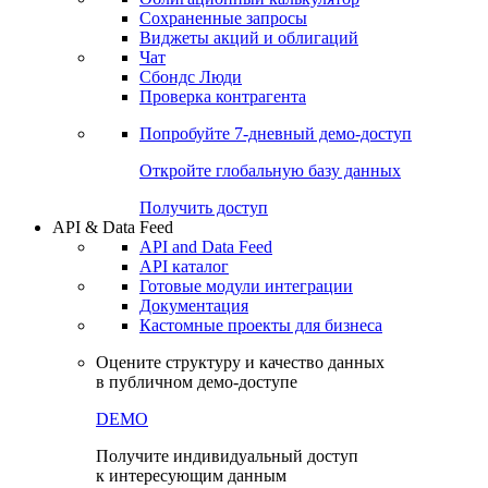
Сохраненные запросы
Виджеты акций и облигаций
Чат
Сбондс Люди
Проверка контрагента
Попробуйте
7-дневный
демо-доступ
Откройте глобальную базу данных
Получить доступ
API & Data Feed
API and Data Feed
API каталог
Готовые модули интеграции
Документация
Кастомные проекты для бизнеса
Оцените структуру и качество данных
в публичном демо-доступе
DEMO
Получите индивидуальный доступ
к интересующим данным