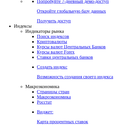
Попробуйте
7-дневный
демо-доступ
Откройте глобальную базу данных
Получить доступ
Индексы
Индикаторы рынка
Поиск индексов
Криптовалюты
Курсы валют Центральных Банков
Курсы валют Forex
Ставки центральных банков
Создать индекс
Возможность создания своего индекса
Макроэкономика
Страницы стран
Макроэкономика
Росстат
Виджет:
Карта процентных ставок