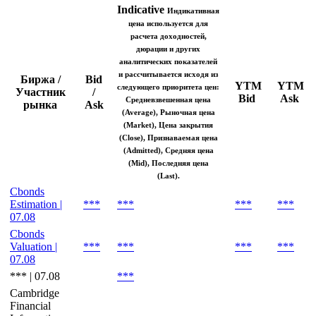
Indicative
Индикативная
цена используется для
расчета доходностей,
дюрации и других
аналитических показателей
и рассчитывается исходя из
Биржа /
Bid
YTM
YTM
следующего приоритета цен:
Участник
/
Bid
Ask
Средневзвешенная цена
рынка
Ask
(Average), Рыночная цена
(Market), Цена закрытия
(Close), Признаваемая цена
(Admitted), Средняя цена
(Mid), Последняя цена
(Last).
Cbonds
Estimation |
***
***
***
***
07.08
Cbonds
Valuation |
***
***
***
***
07.08
*** | 07.08
***
Cambridge
Financial