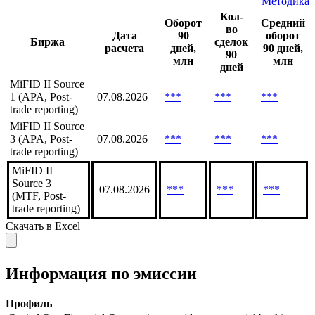
Методика
Кол-
Оборот
Средний
во
Дата
90
оборот
Биржа
сделок
расчета
дней,
90 дней,
90
млн
млн
дней
MiFID II Source
1 (APA, Post-
07.08.2026
***
***
***
trade reporting)
MiFID II Source
3 (APA, Post-
07.08.2026
***
***
***
trade reporting)
MiFID II
Source 3
07.08.2026
***
***
***
(MTF, Post-
trade reporting)
Скачать в Excel
Информация по эмиссии
Профиль