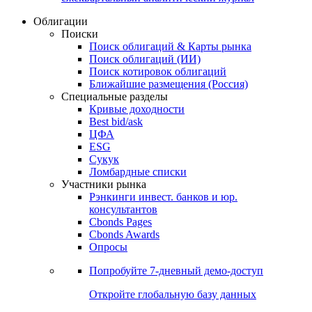
Облигации
Поиски
Поиск облигаций & Карты рынка
Поиск облигаций (ИИ)
Поиск котировок облигаций
Ближайшие размещения (Россия)
Специальные разделы
Кривые доходности
Best bid/ask
ЦФА
ESG
Сукук
Ломбардные списки
Участники рынка
Рэнкинги инвест. банков и юр.
консультантов
Cbonds Pages
Cbonds Awards
Опросы
Попробуйте
7-дневный
демо-доступ
Откройте глобальную базу данных