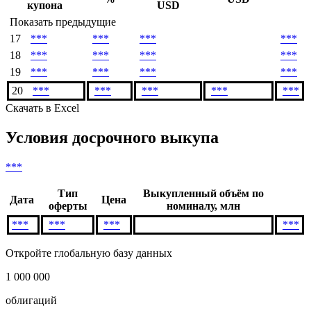
купона
USD
Показать предыдущие
17
***
***
***
***
18
***
***
***
***
19
***
***
***
***
20
***
***
***
***
***
Скачать в Excel
Условия досрочного выкупа
***
Тип
Выкупленный объём по
Дата
Цена
оферты
номиналу, млн
***
***
***
***
Откройте глобальную базу данных
1 000 000
облигаций