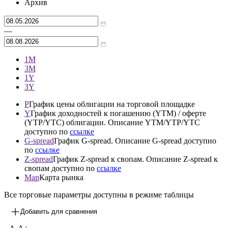
Архив
—
1М
3М
1Y
3Y
P
График цены облигации на торговой площадке
Y
График доходностей к погашению (YTM) / оферте
(YTP/YTC) облигации. Описание YTM/YTP/YTC
доступно по
ссылке
G-spread
График G-spread. Описание G-spread доступно
по
ссылке
Z-spread
График Z-spread к свопам. Описание Z-spread к
свопам доступно по
ссылке
Map
Карта рынка
Все торговые параметры доступны в режиме таблицы
Добавить для сравнения