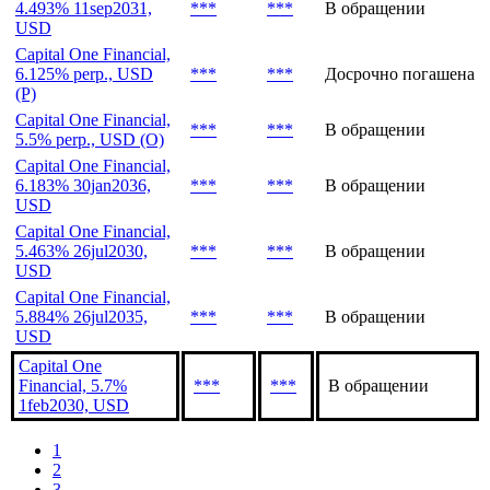
4.493% 11sep2031,
***
***
В обращении
USD
Capital One Financial,
6.125% perp., USD
***
***
Досрочно погашена
(P)
Capital One Financial,
***
***
В обращении
5.5% perp., USD (O)
Capital One Financial,
6.183% 30jan2036,
***
***
В обращении
USD
Capital One Financial,
5.463% 26jul2030,
***
***
В обращении
USD
Capital One Financial,
5.884% 26jul2035,
***
***
В обращении
USD
Capital One
Financial, 5.7%
***
***
В обращении
1feb2030, USD
1
2
3