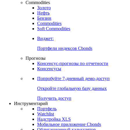
Commodities
Золото
Нефть
Бензин
Commodities
Soft Commodities
Виджет:
Портфели индексов Cbonds
Прогнозы
Консенсус-прогнозы по отчетности
Консенсусы
Попробуйте
7-дневный
демо-доступ
Откройте глобальную базу данных
Получить доступ
Инструментарий
Портфель
Watchlist
Надстройка XLS
Мобильное приложение Cbonds
Облигационный калькулятор