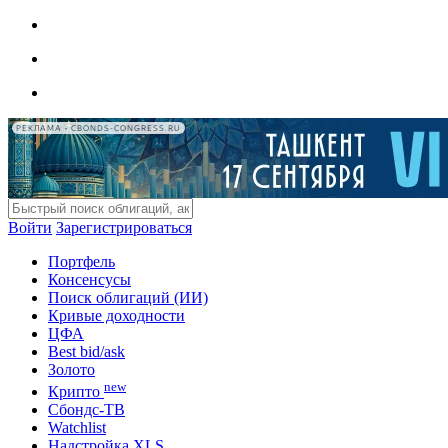
РЕКЛАМА • CBONDS-CONGRESS.RU
Войти
Зарегистрироваться
Портфель
Консенсусы
Поиск облигаций (ИИ)
Кривые доходности
ЦФА
Best bid/ask
Золото
new
Крипто
Сбондс-ТВ
Watchlist
Надстройка XLS