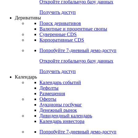
Откройте глобальную базу данных
Получить доступ
Деривативы
Поиск деривативов
Валютные и процентные свопы
Суверенные CDS
Корпоративные CDS
Попробуйте
7-дневный
демо-доступ
Откройте глобальную базу данных
Получить доступ
Календарь
Календарь событий
Дефолты
Размещения
Оферты
Аукционы госбумаг
Денежный рынок
Дивидендный календарь
Календарь инвестора
Попробуйте
7-дневный
демо-доступ