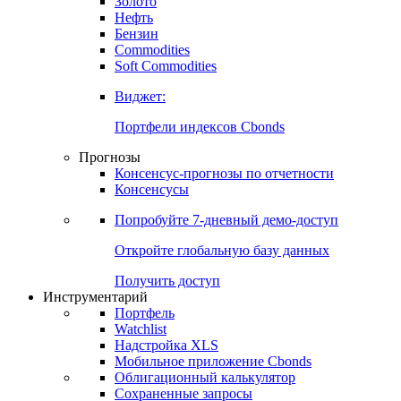
Золото
Нефть
Бензин
Commodities
Soft Commodities
Виджет:
Портфели индексов Cbonds
Прогнозы
Консенсус-прогнозы по отчетности
Консенсусы
Попробуйте
7-дневный
демо-доступ
Откройте глобальную базу данных
Получить доступ
Инструментарий
Портфель
Watchlist
Надстройка XLS
Мобильное приложение Cbonds
Облигационный калькулятор
Сохраненные запросы