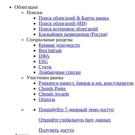
Облигации
Поиски
Поиск облигаций & Карты рынка
Поиск облигаций (ИИ)
Поиск котировок облигаций
Ближайшие размещения (Россия)
Специальные разделы
Кривые доходности
Best bid/ask
ЦФА
ESG
Сукук
Ломбардные списки
Участники рынка
Рэнкинги инвест. банков и юр. консультантов
Cbonds Pages
Cbonds Awards
Опросы
Попробуйте
7-дневный
демо-доступ
Откройте глобальную базу данных
Получить доступ