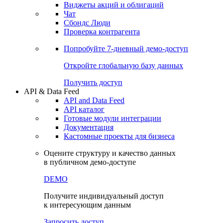
Виджеты акций и облигаций
Чат
Сбондс Люди
Проверка контрагента
Попробуйте
7-дневный
демо-доступ
Откройте глобальную базу данных
Получить доступ
API & Data Feed
API and Data Feed
API каталог
Готовые модули интеграции
Документация
Кастомные проекты для бизнеса
Оцените структуру и качество данных
в публичном демо-доступе
DEMO
Получите индивидуальный доступ
к интересующим данным
Запросить доступ