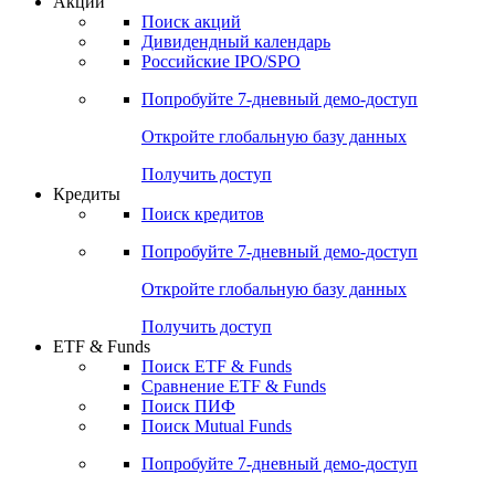
Акции
Поиск акций
Дивидендный календарь
Российские IPO/SPO
Попробуйте
7-дневный
демо-доступ
Откройте глобальную базу данных
Получить доступ
Кредиты
Поиск кредитов
Попробуйте
7-дневный
демо-доступ
Откройте глобальную базу данных
Получить доступ
ETF & Funds
Поиск ETF & Funds
Сравнение ETF & Funds
Поиск ПИФ
Поиск Mutual Funds
Попробуйте
7-дневный
демо-доступ