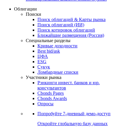
Облигации
Поиски
Поиск облигаций & Карты рынка
Поиск облигаций (ИИ)
Поиск котировок облигаций
Ближайшие размещения (Россия)
Специальные разделы
Кривые доходности
Best bid/ask
ЦФА
ESG
Сукук
Ломбардные списки
Участники рынка
Рэнкинги инвест. банков и юр.
консультантов
Cbonds Pages
Cbonds Awards
Опросы
Попробуйте
7-дневный
демо-доступ
Откройте глобальную базу данных