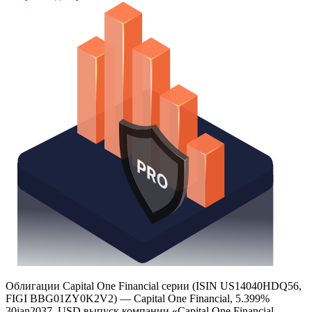
Облигации Capital One Financial серии (ISIN US14040HDQ56,
FIGI BBG01ZY0K2V2) — Capital One Financial, 5.399%
30jan2037, USD выпуск компании «Capital One Financial