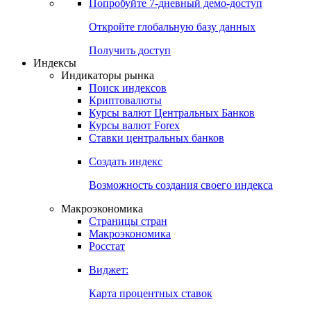
Попробуйте
7-дневный
демо-доступ
Откройте глобальную базу данных
Получить доступ
Индексы
Индикаторы рынка
Поиск индексов
Криптовалюты
Курсы валют Центральных Банков
Курсы валют Forex
Ставки центральных банков
Создать индекс
Возможность создания своего индекса
Макроэкономика
Страницы стран
Макроэкономика
Росстат
Виджет:
Карта процентных ставок