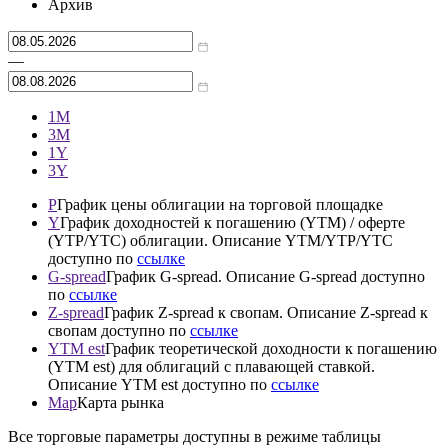
Архив
—
1М
3М
1Y
3Y
P
График цены облигации на торговой площадке
Y
График доходностей к погашению (YTM) / оферте
(YTP/YTC) облигации. Описание YTM/YTP/YTC
доступно по
ссылке
G-spread
График G-spread. Описание G-spread доступно
по
ссылке
Z-spread
График Z-spread к свопам. Описание Z-spread к
свопам доступно по
ссылке
YTM est
График теоретической доходности к погашению
(YTM est) для облигаций с плавающей ставкой.
Описание YTM est доступно по
ссылке
Map
Карта рынка
Все торговые параметры доступны в режиме таблицы