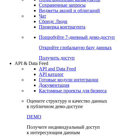
Сохраненные запросы
Виджеты акций и облигаций
Чат
Сбондс Люди
Проверка контрагента
Попробуйте
7-дневный
демо-доступ
Откройте глобальную базу данных
Получить доступ
API & Data Feed
API and Data Feed
API каталог
Готовые модули интеграции
Документация
Кастомные проекты для бизнеса
Оцените структуру и качество данных
в публичном демо-доступе
DEMO
Получите индивидуальный доступ
к интересующим данным