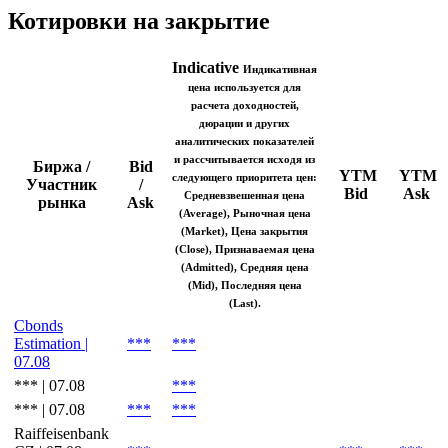
Котировки на закрытие
Indicative
Индикативная
цена используется для
расчета доходностей,
дюрации и других
аналитических показателей
и рассчитывается исходя из
Биржа /
Bid
YTM
YTM
следующего приоритета цен:
Участник
/
Bid
Ask
Средневзвешенная цена
рынка
Ask
(Average), Рыночная цена
(Market), Цена закрытия
(Close), Признаваемая цена
(Admitted), Средняя цена
(Mid), Последняя цена
(Last).
Cbonds
Estimation |
***
***
07.08
*** | 07.08
***
*** | 07.08
***
***
Raiffeisenbank