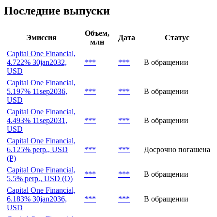
Последние выпуски
Объем,
Эмиссия
Дата
Статус
млн
Capital One Financial,
4.722% 30jan2032,
***
***
В обращении
USD
Capital One Financial,
5.197% 11sep2036,
***
***
В обращении
USD
Capital One Financial,
4.493% 11sep2031,
***
***
В обращении
USD
Capital One Financial,
6.125% perp., USD
***
***
Досрочно погашена
(P)
Capital One Financial,
***
***
В обращении
5.5% perp., USD (O)
Capital One Financial,
6.183% 30jan2036,
***
***
В обращении
USD