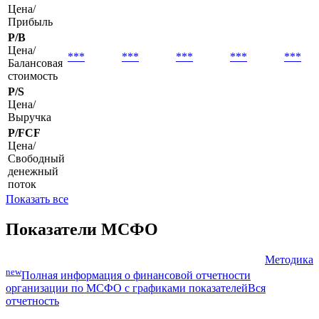
Цена/
Прибыль
P/B
Цена/
***
***
***
***
***
Балансовая
стоимость
P/S
Цена/
Выручка
P/FCF
Цена/
Свободный
денежный
поток
Показать все
Показатели МСФО
Методика
new
Полная информация о финансовой отчетности
организации по МСФО с графиками показателей
Вся
отчетность