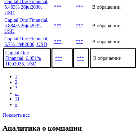
Capital One Financial,
5.463% 26jul2030,
***
***
В обращении
USD
Capital One Financial,
5.884% 26jul2035,
***
***
В обращении
USD
Capital One Financial,
***
***
В обращении
5.7% 1feb2030, USD
Capital One
Financial, 6.051%
***
***
В обращении
1feb2035, USD
1
2
3
...
11
»
Показать все
Аналитика о компании