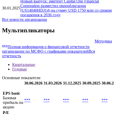
Новый выпуск: эмитент Capital One Financial
Corporation разместил еврооблигации
30.01.2025
(US14040HDJ14) на сумму USD 1750 млн со сроком
погашения в 2036 году
Все новости организации
Мультипликаторы
Методика
new
Полная информация о финансовой отчетности
организации по МСФО с графиками показателей
Вся
отчетность
Квартальные
Годовые
Основные показатели
30.06.2026
31.03.2026
31.12.2025
30.09.2025
30.06.
EPS basic
Базовая
***
***
***
***
***
прибыль на
акцию
P/E