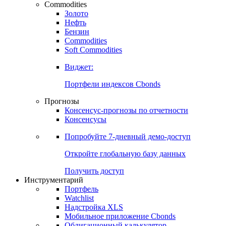
Commodities
Золото
Нефть
Бензин
Commodities
Soft Commodities
Виджет:
Портфели индексов Cbonds
Прогнозы
Консенсус-прогнозы по отчетности
Консенсусы
Попробуйте
7-дневный
демо-доступ
Откройте глобальную базу данных
Получить доступ
Инструментарий
Портфель
Watchlist
Надстройка XLS
Мобильное приложение Cbonds
Облигационный калькулятор