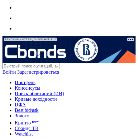
РЕКЛАМА • HTTPS://WWW.HSE.RU/
Войти
Зарегистрироваться
Портфель
Консенсусы
Поиск облигаций (ИИ)
Кривые доходности
ЦФА
Best bid/ask
Золото
new
Крипто
Сбондс-ТВ
Watchlist