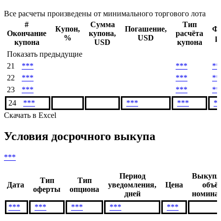
Все расчеты произведены от минимального торгового лота
#
Сумма
Тип
Купон,
Погашение,
Ф
Окончание
купона,
расчёта
%
USD
р
купона
USD
купона
Показать предыдущие
21
***
***
**
22
***
***
**
23
***
***
**
24
***
***
***
*
Скачать в Excel
Условия досрочного выкупа
***
Период
Выкупл
Тип
Тип
Дата
уведомления,
Цена
объё
оферты
опциона
дней
номинал
***
***
***
***
***