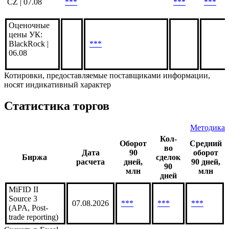
CZ | 07.08
***
***
***
Оценочные
цены УК:
BlackRock |
***
06.08
Котировки, предоставляемые поставщиками информации,
носят индикативный характер
Статистика торгов
Методика
Кол-
Оборот
Средний
во
Дата
90
оборот
Биржа
сделок
расчета
дней,
90 дней,
90
млн
млн
дней
MiFID II
Source 3
07.08.2026
***
***
***
(APA, Post-
trade reporting)