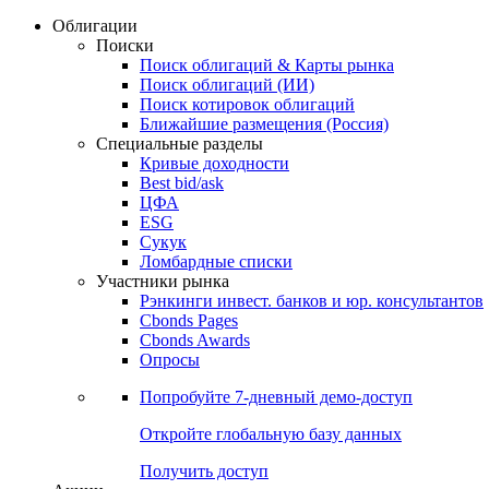
Облигации
Поиски
Поиск облигаций & Карты рынка
Поиск облигаций (ИИ)
Поиск котировок облигаций
Ближайшие размещения (Россия)
Специальные разделы
Кривые доходности
Best bid/ask
ЦФА
ESG
Сукук
Ломбардные списки
Участники рынка
Рэнкинги инвест. банков и юр. консультантов
Cbonds Pages
Cbonds Awards
Опросы
Попробуйте
7-дневный
демо-доступ
Откройте глобальную базу данных
Получить доступ