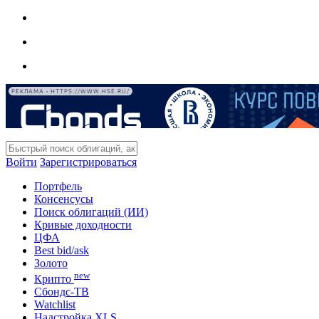
РЕКЛАМА • HTTPS://WWW.HSE.RU/
Войти
Зарегистрироваться
Портфель
Консенсусы
Поиск облигаций (ИИ)
Кривые доходности
ЦФА
Best bid/ask
Золото
new
Крипто
Сбондс-ТВ
Watchlist
Надстройка XLS