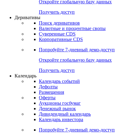
Откройте глобальную базу данных
Получить доступ
Деривативы
Поиск деривативов
Валютные и процентные свопы
Суверенные CDS
Корпоративные CDS
Попробуйте
7-дневный
демо-доступ
Откройте глобальную базу данных
Получить доступ
Календарь
Календарь событий
Дефолты
Размещения
Оферты
Аукционы госбумаг
Денежный рынок
Дивидендный календарь
Календарь инвестора
Попробуйте
7-дневный
демо-доступ