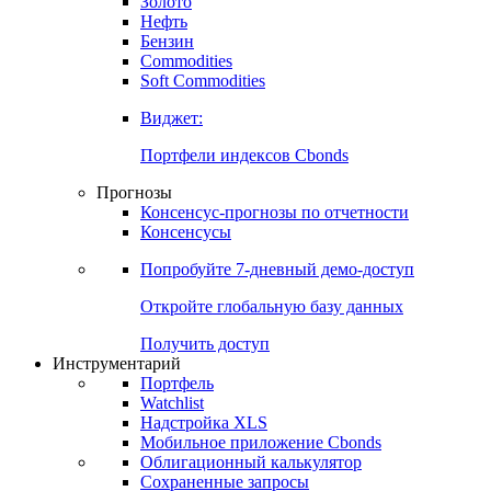
Золото
Нефть
Бензин
Commodities
Soft Commodities
Виджет:
Портфели индексов Cbonds
Прогнозы
Консенсус-прогнозы по отчетности
Консенсусы
Попробуйте
7-дневный
демо-доступ
Откройте глобальную базу данных
Получить доступ
Инструментарий
Портфель
Watchlist
Надстройка XLS
Мобильное приложение Cbonds
Облигационный калькулятор
Сохраненные запросы