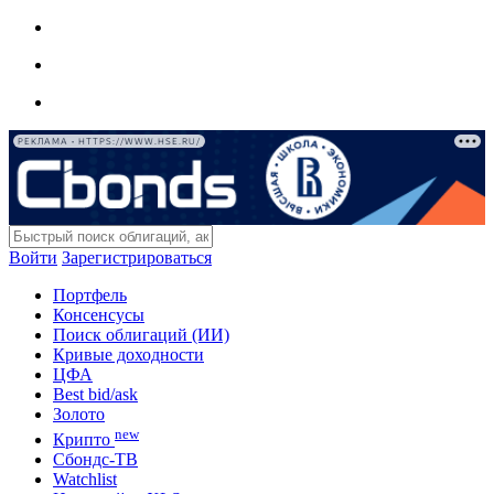
РЕКЛАМА • HTTPS://WWW.HSE.RU/
Войти
Зарегистрироваться
Портфель
Консенсусы
Поиск облигаций (ИИ)
Кривые доходности
ЦФА
Best bid/ask
Золото
new
Крипто
Сбондс-ТВ
Watchlist