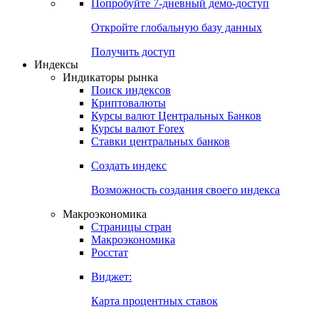
Попробуйте
7-дневный
демо-доступ
Откройте глобальную базу данных
Получить доступ
Индексы
Индикаторы рынка
Поиск индексов
Криптовалюты
Курсы валют Центральных Банков
Курсы валют Forex
Ставки центральных банков
Создать индекс
Возможность создания своего индекса
Макроэкономика
Страницы стран
Макроэкономика
Росстат
Виджет:
Карта процентных ставок