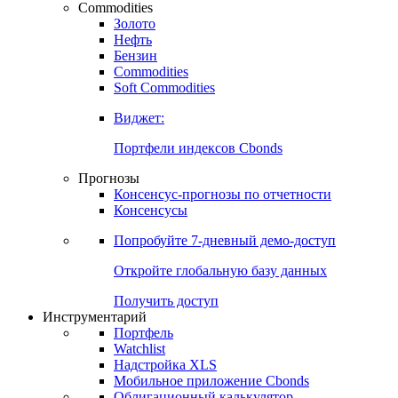
Commodities
Золото
Нефть
Бензин
Commodities
Soft Commodities
Виджет:
Портфели индексов Cbonds
Прогнозы
Консенсус-прогнозы по отчетности
Консенсусы
Попробуйте
7-дневный
демо-доступ
Откройте глобальную базу данных
Получить доступ
Инструментарий
Портфель
Watchlist
Надстройка XLS
Мобильное приложение Cbonds
Облигационный калькулятор