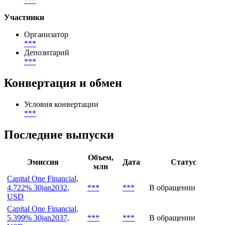
***
Участники
Организатор
***
Депозитарий
***
Конвертация и обмен
Условия конвертации
***
Последние выпуски
Объем,
Эмиссия
Дата
Статус
млн
Capital One Financial,
4.722% 30jan2032,
***
***
В обращении
USD
Capital One Financial,
5.399% 30jan2037,
***
***
В обращении