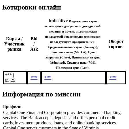
Котировки онлайн
Indicative
Индикативная цена
используется для расчета доходностей,
дюрации и других аналитических
показателей и рассчитывается исходя
Биржа /
Bid
Оборот
из следующего приоритета цен:
Участник
/
торгов
Средневзвешенная цена (Average),
рынка
Ask
Рыночная цена (Market), Цена
закрытия (Close), Признаваемая цена
(Admitted), Средняя цена (Mid),
Последняя цена (Last).
*** |
***
***
***
05:25
Информация по эмиссии
Профиль
Capital One Financial Corporation provides commercial banking
services. The Bank accepts deposits and offers personal credit
cards, investment products, loans, and online banking services.
Capital One serves customers in the State of Virginia.