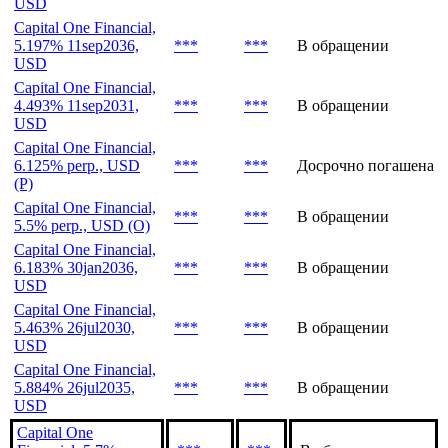
USD
Capital One Financial,
5.197% 11sep2036,
***
***
В обращении
USD
Capital One Financial,
4.493% 11sep2031,
***
***
В обращении
USD
Capital One Financial,
6.125% perp., USD
***
***
Досрочно погашена
(P)
Capital One Financial,
***
***
В обращении
5.5% perp., USD (O)
Capital One Financial,
6.183% 30jan2036,
***
***
В обращении
USD
Capital One Financial,
5.463% 26jul2030,
***
***
В обращении
USD
Capital One Financial,
5.884% 26jul2035,
***
***
В обращении
USD
Capital One