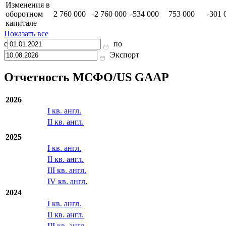
Изменения в
оборотном
2 760 000
-2 760 000
-534 000
753 000
-301 
капитале
Показать все
с
по
Экспорт
Отчетность МСФО/US GAAP
2026
I кв. англ.
II кв. англ.
2025
I кв. англ.
II кв. англ.
III кв. англ.
IV кв. англ.
2024
I кв. англ.
II кв. англ.
III кв. англ.