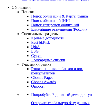
Облигации
Поиски
Поиск облигаций & Карты рынка
Поиск облигаций (ИИ)
Поиск котировок облигаций
Ближайшие размещения (Россия)
Специальные разделы
Кривые доходности
Best bid/ask
ЦФА
ESG
Сукук
Ломбардные списки
Участники рынка
Рэнкинги инвест. банков и юр.
консультантов
Cbonds Pages
Cbonds Awards
Опросы
Попробуйте
7-дневный
демо-доступ
Откройте глобальную базу данных