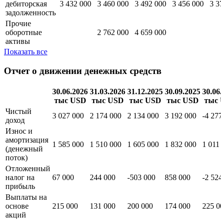
дебиторская
3 432 000
3 460 000
3 492 000
3 456 000
3 3
задолженность
Прочие
оборотные
2 762 000
4 659 000
активы
Показать все
Отчет о движении денежных средств
30.06.2026
31.03.2026
31.12.2025
30.09.2025
30.06
тыс USD
тыс USD
тыс USD
тыс USD
тыс
Чистый
3 027 000
2 174 000
2 134 000
3 192 000
-4 27
доход
Износ и
амортизация
1 585 000
1 510 000
1 605 000
1 832 000
1 011
(денежный
поток)
Отложенный
налог на
67 000
244 000
-503 000
858 000
-2 52
прибыль
Выплаты на
основе
215 000
131 000
200 000
174 000
225 0
акций