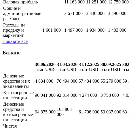
Валовая прибыль
11 163 000
11 251 000
12 750 000
Общие и
административные
3 671 000
3 430 000
3 496 000
расходы
Расходы на
продажу и
1 661 000
1 497 000
1 934 000
1 403 000
маркетинг
Показать все
Баланс
30.06.2026
31.03.2026
31.12.2025
30.09.2025
30.
тыс USD
тыс USD
тыс USD
тыс USD
ты
Денежные
средства и их
4 834 000
76 494 000
57 434 000
55 279 000
59 
эквиваленты
Краткосрочные
90 041 000
92 314 000
4 274 000
3 758 000
4 0
инвестиции
Денежные
средства и
168 808
94 875 000
61 708 000
59 037 000
63 
краткосрочные
000
инвестиции
Чистая