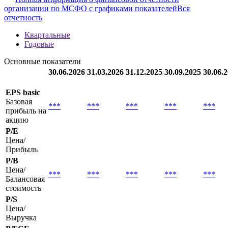
организации по МСФО с графиками показателей
Вся
отчетность
Квартальные
Годовые
Основные показатели
30.06.2026
31.03.2026
31.12.2025
30.09.2025
30.06.
EPS basic
Базовая
***
***
***
***
***
прибыль на
акцию
P/E
Цена/
Прибыль
P/B
Цена/
***
***
***
***
***
Балансовая
стоимость
P/S
Цена/
Выручка