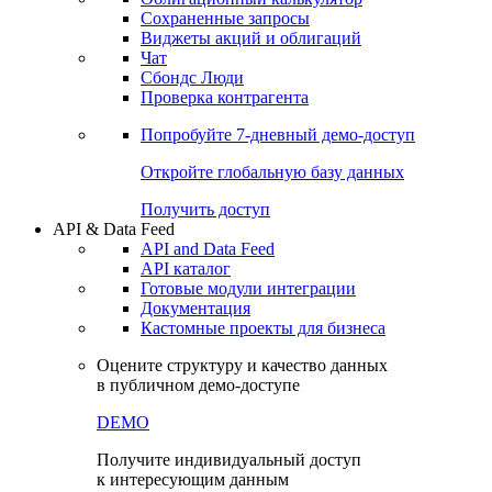
Сохраненные запросы
Виджеты акций и облигаций
Чат
Сбондс Люди
Проверка контрагента
Попробуйте
7-дневный
демо-доступ
Откройте глобальную базу данных
Получить доступ
API & Data Feed
API and Data Feed
API каталог
Готовые модули интеграции
Документация
Кастомные проекты для бизнеса
Оцените структуру и качество данных
в публичном демо-доступе
DEMO
Получите индивидуальный доступ
к интересующим данным