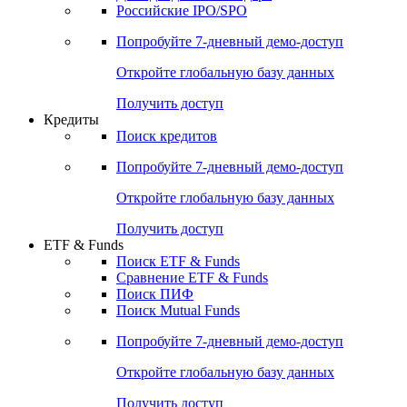
Получить доступ
Акции
Поиск акций
Дивидендный календарь
Российские IPO/SPO
Попробуйте
7-дневный
демо-доступ
Откройте глобальную базу данных
Получить доступ
Кредиты
Поиск кредитов
Попробуйте
7-дневный
демо-доступ
Откройте глобальную базу данных
Получить доступ
ETF & Funds
Поиск ETF & Funds
Сравнение ETF & Funds
Поиск ПИФ
Поиск Mutual Funds
Попробуйте
7-дневный
демо-доступ