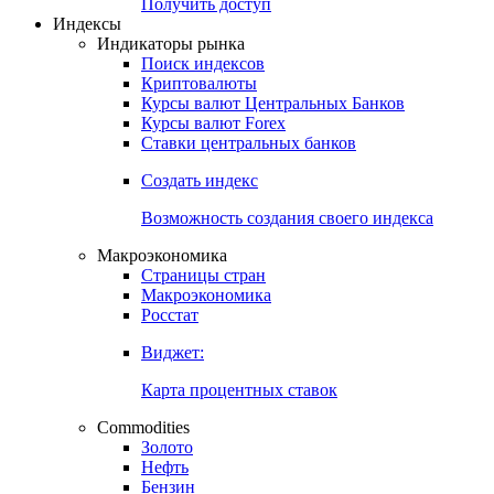
Попробуйте
7-дневный
демо-доступ
Откройте глобальную базу данных
Получить доступ
Индексы
Индикаторы рынка
Поиск индексов
Криптовалюты
Курсы валют Центральных Банков
Курсы валют Forex
Ставки центральных банков
Создать индекс
Возможность создания своего индекса
Макроэкономика
Страницы стран
Макроэкономика
Росстат
Виджет:
Карта процентных ставок