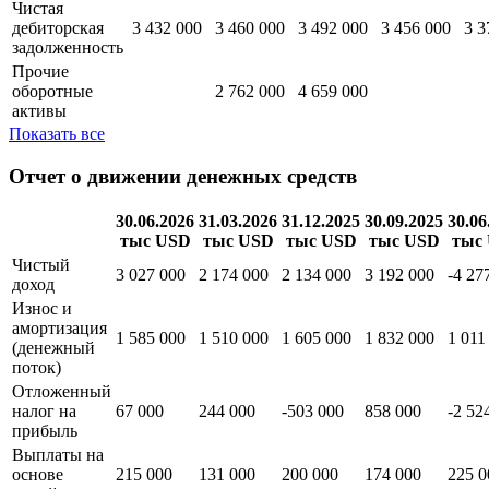
средства и
168 808
94 875 000
61 708 000
59 037 000
63 
краткосрочные
000
инвестиции
Чистая
дебиторская
3 432 000
3 460 000
3 492 000
3 456 000
3 3
задолженность
Прочие
оборотные
2 762 000
4 659 000
активы
Показать все
Отчет о движении денежных средств
30.06.2026
31.03.2026
31.12.2025
30.09.2025
30.06
тыс USD
тыс USD
тыс USD
тыс USD
тыс
Чистый
3 027 000
2 174 000
2 134 000
3 192 000
-4 27
доход
Износ и
амортизация
1 585 000
1 510 000
1 605 000
1 832 000
1 011
(денежный
поток)
Отложенный
налог на
67 000
244 000
-503 000
858 000
-2 52