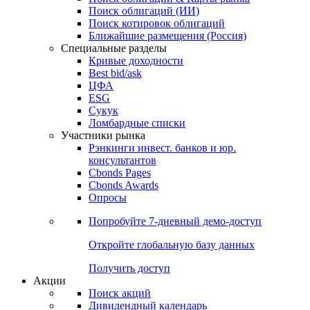
Облигации
Поиски
Поиск облигаций & Карты рынка
Поиск облигаций (ИИ)
Поиск котировок облигаций
Ближайшие размещения (Россия)
Специальные разделы
Кривые доходности
Best bid/ask
ЦФА
ESG
Сукук
Ломбардные списки
Участники рынка
Рэнкинги инвест. банков и юр.
консультантов
Cbonds Pages
Cbonds Awards
Опросы
Попробуйте
7-дневный
демо-доступ
Откройте глобальную базу данных