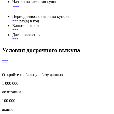
***
Метод расчета НКД
***
Начало начисления купонов
***
Периодичность выплаты купона
***
раз(а) в год
Валюта выплат
***
Дата погашения
***
Условия досрочного выкупа
***
Откройте глобальную базу данных
1 000 000
облигаций