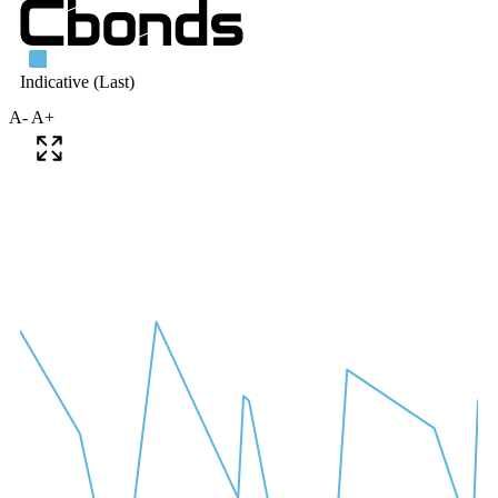
A-
A+