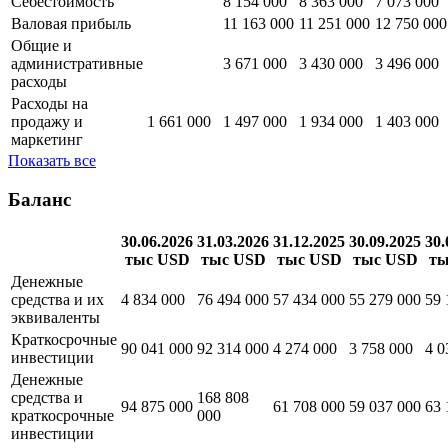
30.06.2026
31.03.2026
31.12.2025
30.09.2025
тыс USD
тыс USD
тыс USD
тыс USD
Выручка
15 850 000
19 317 000
19 614 000
19 823 000
Себестоимость
8 154 000
8 363 000
7 073 000
Валовая прибыль
11 163 000
11 251 000
12 750 000
Общие и
административные
3 671 000
3 430 000
3 496 000
расходы
Расходы на
продажу и
1 661 000
1 497 000
1 934 000
1 403 000
маркетинг
Показать все
Баланс
30.06.2026
31.03.2026
31.12.2025
30.09.2025
30.
тыс USD
тыс USD
тыс USD
тыс USD
ты
Денежные
средства и их
4 834 000
76 494 000
57 434 000
55 279 000
59 
эквиваленты
Краткосрочные
90 041 000
92 314 000
4 274 000
3 758 000
4 0
инвестиции
Денежные