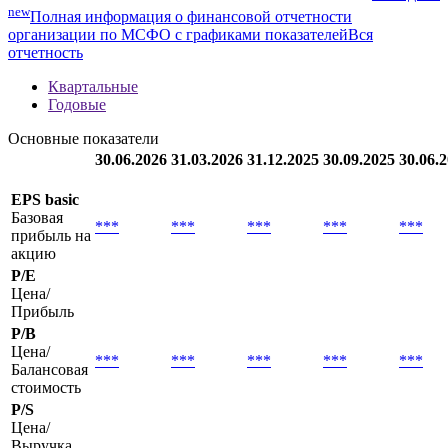
Мультипликаторы
Методика
new
Полная информация о финансовой отчетности
организации по МСФО с графиками показателей
Вся
отчетность
Квартальные
Годовые
Основные показатели
30.06.2026
31.03.2026
31.12.2025
30.09.2025
30.06.
EPS basic
Базовая
***
***
***
***
***
прибыль на
акцию
P/E
Цена/
Прибыль
P/B
Цена/
***
***
***
***
***
Балансовая