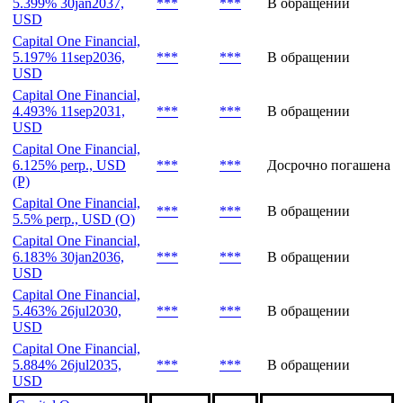
4.722% 30jan2032,
***
***
В обращении
USD
Capital One Financial,
5.399% 30jan2037,
***
***
В обращении
USD
Capital One Financial,
5.197% 11sep2036,
***
***
В обращении
USD
Capital One Financial,
4.493% 11sep2031,
***
***
В обращении
USD
Capital One Financial,
6.125% perp., USD
***
***
Досрочно погашена
(P)
Capital One Financial,
***
***
В обращении
5.5% perp., USD (O)
Capital One Financial,
6.183% 30jan2036,
***
***
В обращении
USD
Capital One Financial,
5.463% 26jul2030,
***
***
В обращении
USD