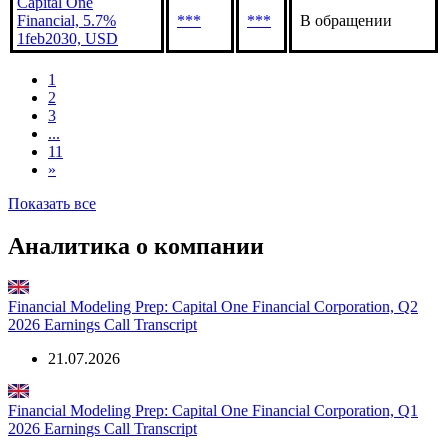
Capital One Financial,
5.884% 26jul2035,
***
***
В обращении
USD
Capital One
Financial, 5.7%
***
***
В обращении
1feb2030, USD
1
2
3
...
11
»
Показать все
Аналитика о компании
Financial Modeling Prep: Capital One Financial Corporation, Q2
2026 Earnings Call Transcript
21.07.2026