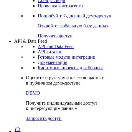
Сохраненные запросы
Виджеты акций и облигаций
Чат
Сбондс Люди
Проверка контрагента
Попробуйте
7-дневный
демо-доступ
Откройте глобальную базу данных
Получить доступ
API & Data Feed
API and Data Feed
API каталог
Готовые модули интеграции
Документация
Кастомные проекты для бизнеса
Оцените структуру и качество данных
в публичном демо-доступе
DEMO
Получите индивидуальный доступ
к интересующим данным