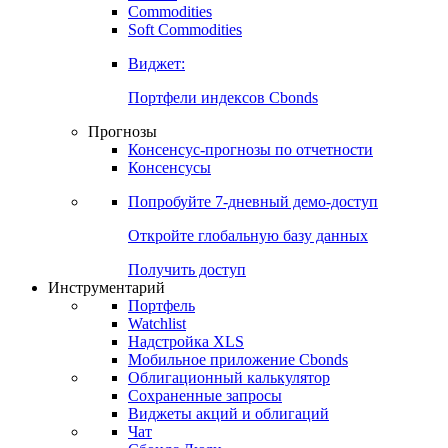
Commodities
Золото
Нефть
Бензин
Commodities
Soft Commodities
Виджет:
Портфели индексов Cbonds
Прогнозы
Консенсус-прогнозы по отчетности
Консенсусы
Попробуйте
7-дневный
демо-доступ
Откройте глобальную базу данных
Получить доступ
Инструментарий
Портфель
Watchlist
Надстройка XLS
Мобильное приложение Cbonds
Облигационный калькулятор