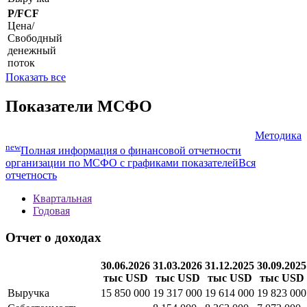
стоимость
P/S
Цена/
Выручка
P/FCF
Цена/
Свободный
денежный
поток
Показать все
Показатели МСФО
Методика
new
Полная информация о финансовой отчетности
организации по МСФО с графиками показателей
Вся
отчетность
Квартальная
Годовая
Отчет о доходах