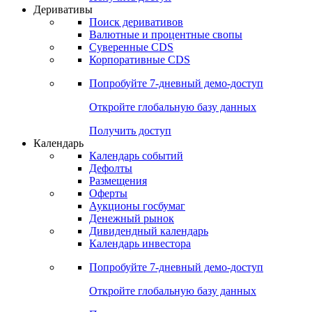
Откройте глобальную базу данных
Получить доступ
Деривативы
Поиск деривативов
Валютные и процентные свопы
Суверенные CDS
Корпоративные CDS
Попробуйте
7-дневный
демо-доступ
Откройте глобальную базу данных
Получить доступ
Календарь
Календарь событий
Дефолты
Размещения
Оферты
Аукционы госбумаг
Денежный рынок
Дивидендный календарь
Календарь инвестора