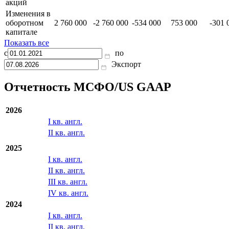
прибыль
Выплаты на
основе
215 000
131 000
200 000
174 000
225 0
акций
Изменения в
оборотном
2 760 000
-2 760 000
-534 000
753 000
-301 
капитале
Показать все
с
по
Экспорт
Отчетность МСФО/US GAAP
2026
I кв. англ.
II кв. англ.
2025
I кв. англ.
II кв. англ.
III кв. англ.
IV кв. англ.