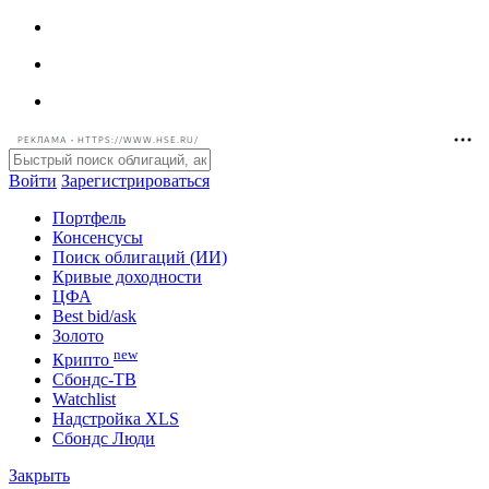
РЕКЛАМА • HTTPS://WWW.HSE.RU/
Войти
Зарегистрироваться
Портфель
Консенсусы
Поиск облигаций (ИИ)
Кривые доходности
ЦФА
Best bid/ask
Золото
new
Крипто
Сбондс-ТВ
Watchlist