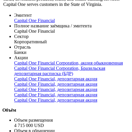
Профиль
Capital One Financial Corporation provides commercial banking
services. The Bank accepts deposits and offers personal credit
cards, investment products, loans, and online banking services.
Capital One serves customers in the State of Virginia.
Эмитент
Capital One Financial
Полное название заёмщика / эмитента
Capital One Financial
Сектор
Корпоративный
Отрасль
Банки
Акции
Capital One Financial Corporation, акция обыкновенная
Capital One Financial Corporation, Бразильская
депозитарная расписка (БДР)
Capital One Financial, депозитарная акция
Capital One Financial, депозитарная акция
Capital One Financial, депозитарная акция
Capital One Financial, депозитарная акция
Capital One Financial, депозитарная акция
Объём