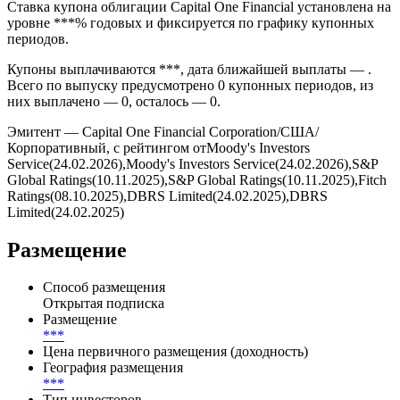
формате *** через ***. Погашение запланировано на *** и
предусмотрено условиями выпуска без амортизации
номинала по графику.
Ставка купона облигации Capital One Financial установлена на
уровне ***% годовых и фиксируется по графику купонных
периодов.
Купоны выплачиваются ***, дата ближайшей выплаты — .
Всего по выпуску предусмотрено 0 купонных периодов, из
них выплачено — 0, осталось — 0.
Эмитент — Capital One Financial Corporation/США/
Корпоративный, с рейтингом отMoody's Investors
Service(24.02.2026),Moody's Investors Service(24.02.2026),S&P
Global Ratings(10.11.2025),S&P Global Ratings(10.11.2025),Fitch
Ratings(08.10.2025),DBRS Limited(24.02.2025),DBRS
Limited(24.02.2025)
Размещение
Способ размещения
Открытая подписка
Размещение
***