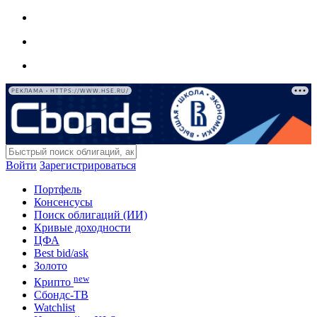
РЕКЛАМА • HTTPS://WWW.HSE.RU/
Войти
Зарегистрироваться
Портфель
Консенсусы
Поиск облигаций (ИИ)
Кривые доходности
ЦФА
Best bid/ask
Золото
new
Крипто
Сбондс-ТВ
Watchlist