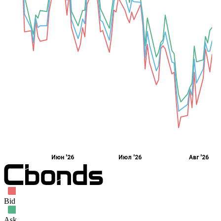
Июн '26
Июл '26
Авг '26
Bid
Ask