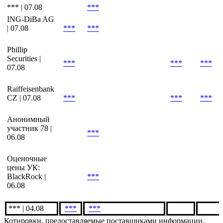
*** | 07.08
***
ING-DiBa AG
| 07.08
***
***
Phillip
Securities |
***
***
***
07.08
Raiffeisenbank
CZ | 07.08
***
***
***
Анонимный
участник 78 |
***
06.08
Оценочные
цены УК:
BlackRock |
***
06.08
*** | 04.08
***
***
Котировки, предоставляемые поставщиками информации,