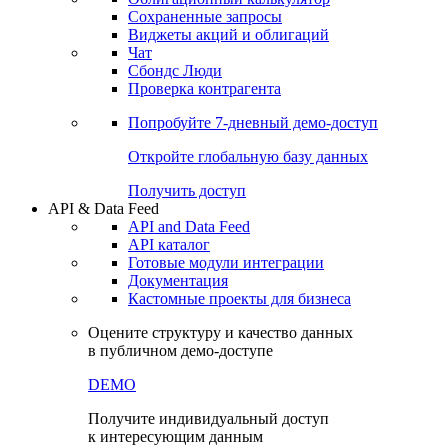
Сохраненные запросы
Виджеты акций и облигаций
Чат
Сбондс Люди
Проверка контрагента
Попробуйте
7-дневный
демо-доступ
Откройте глобальную базу данных
Получить доступ
API & Data Feed
API and Data Feed
API каталог
Готовые модули интеграции
Документация
Кастомные проекты для бизнеса
Оцените структуру и качество данных
в публичном демо-доступе
DEMO
Получите индивидуальный доступ
к интересующим данным