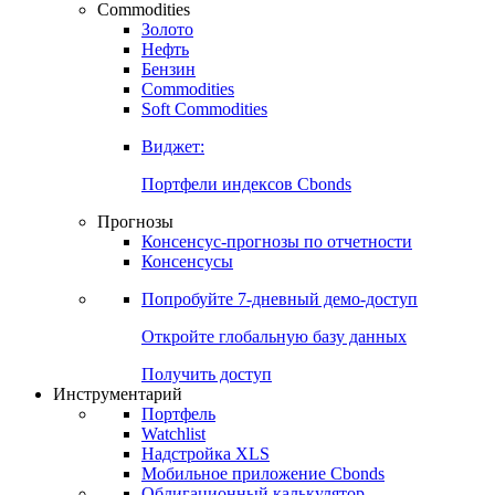
Commodities
Золото
Нефть
Бензин
Commodities
Soft Commodities
Виджет:
Портфели индексов Cbonds
Прогнозы
Консенсус-прогнозы по отчетности
Консенсусы
Попробуйте
7-дневный
демо-доступ
Откройте глобальную базу данных
Получить доступ
Инструментарий
Портфель
Watchlist
Надстройка XLS
Мобильное приложение Cbonds
Облигационный калькулятор