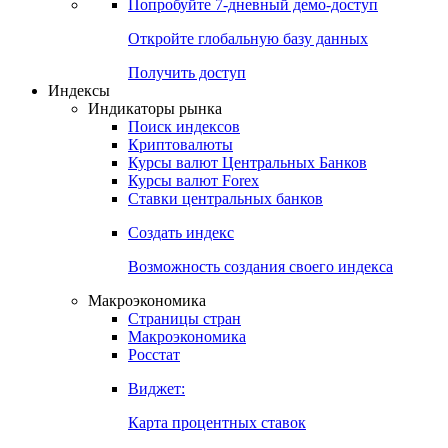
Попробуйте
7-дневный
демо-доступ
Откройте глобальную базу данных
Получить доступ
Индексы
Индикаторы рынка
Поиск индексов
Криптовалюты
Курсы валют Центральных Банков
Курсы валют Forex
Ставки центральных банков
Создать индекс
Возможность создания своего индекса
Макроэкономика
Страницы стран
Макроэкономика
Росстат
Виджет:
Карта процентных ставок