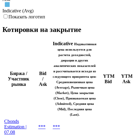
Indicative (Avg)
Показать логотип
Котировки на закрытие
Indicative
Индикативная
цена используется для
расчета доходностей,
дюрации и других
аналитических показателей
и рассчитывается исходя из
Биржа /
Bid
YTM
YTM
следующего приоритета цен:
Участник
/
Bid
Ask
Средневзвешенная цена
рынка
Ask
(Average), Рыночная цена
(Market), Цена закрытия
(Close), Признаваемая цена
(Admitted), Средняя цена
(Mid), Последняя цена
(Last).
Cbonds
Estimation |
***
***
07.08