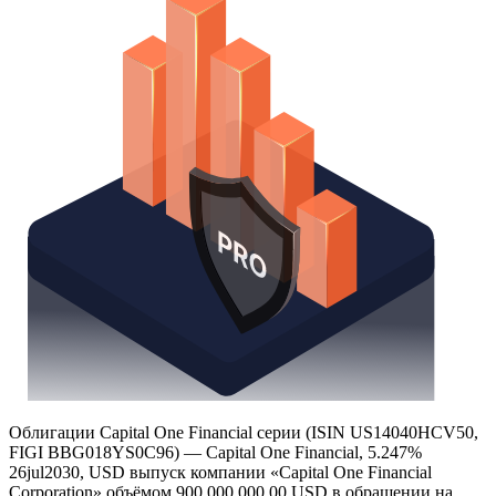
Облигации Capital One Financial серии (ISIN US14040HCV50,
FIGI BBG018YS0C96) — Capital One Financial, 5.247%
26jul2030, USD выпуск компании «Capital One Financial
Corporation» объёмом 900 000 000,00 USD в обращении на