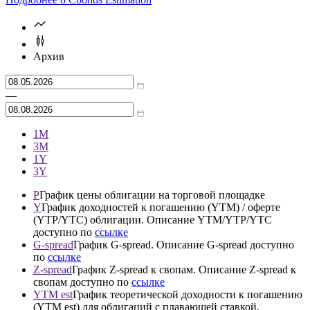
Архив
—
1М
3М
1Y
3Y
P
График цены облигации на торговой площадке
Y
График доходностей к погашению (YTM) / оферте
(YTP/YTC) облигации. Описание YTM/YTP/YTC
доступно по
ссылке
G-spread
График G-spread. Описание G-spread доступно
по
ссылке
Z-spread
График Z-spread к свопам. Описание Z-spread к
свопам доступно по
ссылке
YTM est
График теоретической доходности к погашению
(YTM est) для облигаций с плавающей ставкой.