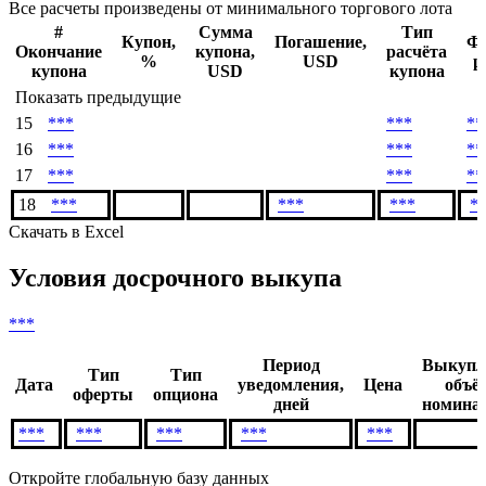
Все расчеты произведены от минимального торгового лота
#
Сумма
Тип
Купон,
Погашение,
Ф
Окончание
купона,
расчёта
%
USD
р
купона
USD
купона
Показать предыдущие
15
***
***
**
16
***
***
**
17
***
***
**
18
***
***
***
*
Скачать в Excel
Условия досрочного выкупа
***
Период
Выкупл
Тип
Тип
Дата
уведомления,
Цена
объё
оферты
опциона
дней
номинал
***
***
***
***
***
Откройте глобальную базу данных