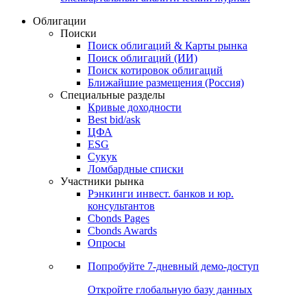
Облигации
Поиски
Поиск облигаций & Карты рынка
Поиск облигаций (ИИ)
Поиск котировок облигаций
Ближайшие размещения (Россия)
Специальные разделы
Кривые доходности
Best bid/ask
ЦФА
ESG
Сукук
Ломбардные списки
Участники рынка
Рэнкинги инвест. банков и юр.
консультантов
Cbonds Pages
Cbonds Awards
Опросы
Попробуйте
7-дневный
демо-доступ
Откройте глобальную базу данных