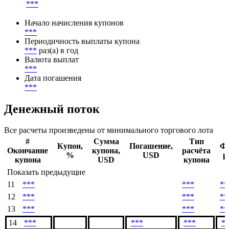
Ставка купона
***
Метод расчета НКД
***
Начало начисления купонов
***
Периодичность выплаты купона
***
раз(а) в год
Валюта выплат
***
Дата погашения
***
Денежный поток
Все расчеты произведены от минимального торгового лота
#
Сумма
Тип
Купон,
Погашение,
Ф
Окончание
купона,
расчёта
%
USD
р
купона
USD
купона
Показать предыдущие
11
***
***
**