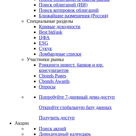
Облигации
Поиски
Поиск облигаций & Карты рынка
Поиск облигаций (ИИ)
Поиск котировок облигаций
Ближайшие размещения (Россия)
Специальные разделы
Кривые доходности
Best bid/ask
ЦФА
ESG
Сукук
Ломбардные списки
Участники рынка
Рэнкинги инвест. банков и юр.
консультантов
Cbonds Pages
Cbonds Awards
Опросы
Попробуйте
7-дневный
демо-доступ
Откройте глобальную базу данных