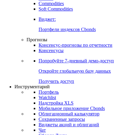
Commodities
Золото
Нефть
Бензин
Commodities
Soft Commodities
Виджет:
Портфели индексов Cbonds
Прогнозы
Консенсус-прогнозы по отчетности
Консенсусы
Попробуйте
7-дневный
демо-доступ
Откройте глобальную базу данных
Получить доступ
Инструментарий
Портфель
Watchlist
Надстройка XLS
Мобильное приложение Cbonds
Облигационный калькулятор