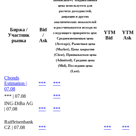
Котировки на закрытие
Indicative
Индикативная
цена используется для
расчета доходностей,
дюрации и других
аналитических показателей
и рассчитывается исходя из
Биржа /
Bid
YTM
YTM
следующего приоритета цен:
Участник
/
Bid
Ask
Средневзвешенная цена
рынка
Ask
(Average), Рыночная цена
(Market), Цена закрытия
(Close), Признаваемая цена
(Admitted), Средняя цена
(Mid), Последняя цена
(Last).
Cbonds
Estimation |
***
***
07.08
*** | 07.08
***
ING-DiBa AG
| 07.08
***
***