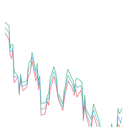
A-
A+