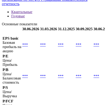
Методика
new
Полная информация о финансовой отчетности
организации по МСФО с графиками показателей
Вся
отчетность
Квартальные
Годовые
Основные показатели
30.06.2026
31.03.2026
31.12.2025
30.09.2025
30.06.
EPS basic
Базовая
***
***
***
***
***
прибыль на
акцию
P/E
Цена/
Прибыль
P/B
Цена/
***
***
***
***
***
Балансовая
стоимость
P/S