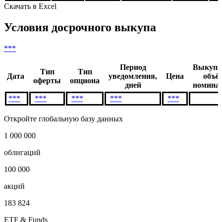
12
***
***
**
13
***
***
**
14
***
***
***
*
Скачать в Excel
Условия досрочного выкупа
***
Период
Выкупл
Тип
Тип
Дата
уведомления,
Цена
объё
оферты
опциона
дней
номинал
***
***
***
***
***
Откройте глобальную базу данных
1 000 000
облигаций
100 000
акций