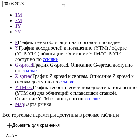
Архив
—
1М
3М
1Y
3Y
P
График цены облигации на торговой площадке
Y
График доходностей к погашению (YTM) / оферте
(YTP/YTC) облигации. Описание YTM/YTP/YTC
доступно по
ссылке
G-spread
График G-spread. Описание G-spread доступно
по
ссылке
Z-spread
График Z-spread к свопам. Описание Z-spread к
свопам доступно по
ссылке
YTM est
График теоретической доходности к погашению
(YTM est) для облигаций с плавающей ставкой.
Описание YTM est доступно по
ссылке
Map
Карта рынка
Все торговые параметры доступны в режиме таблицы