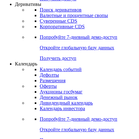
Откройте глобальную базу данных
Получить доступ
Деривативы
Поиск деривативов
Валютные и процентные свопы
Суверенные CDS
Корпоративные CDS
Попробуйте
7-дневный
демо-доступ
Откройте глобальную базу данных
Получить доступ
Календарь
Календарь событий
Дефолты
Размещения
Оферты
Аукционы госбумаг
Денежный рынок
Дивидендный календарь
Календарь инвестора