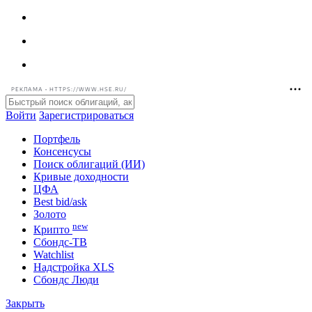
РЕКЛАМА • HTTPS://WWW.HSE.RU/
Войти
Зарегистрироваться
Портфель
Консенсусы
Поиск облигаций (ИИ)
Кривые доходности
ЦФА
Best bid/ask
Золото
new
Крипто
Сбондс-ТВ
Watchlist