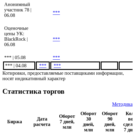
Raiffeisenbank
CZ | 07.08
***
***
***
Анонимный
участник 78 |
***
06.08
Оценочные
цены УК:
BlackRock |
***
06.08
*** | 05.08
***
*** | 04.08
***
***
Котировки, предоставляемые поставщиками информации,
носят индикативный характер
Статистика торгов
Методика
Оборот
Оборот
Кол