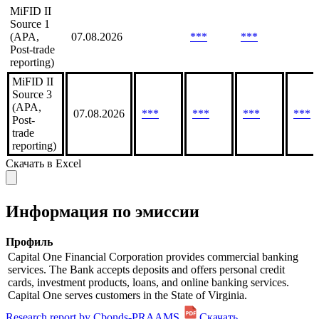
Оборот
Дата
30
90
во
Биржа
7 дней,
расчета
дней,
дней,
сдел
млн
млн
млн
7 дне
MiFID II
Source 1
(APA,
07.08.2026
***
***
Post-trade
reporting)
MiFID II
Source 3
(APA,
07.08.2026
***
***
***
***
Post-
trade
reporting)
Скачать в Excel
Информация по эмиссии
Профиль
Capital One Financial Corporation provides commercial banking
services. The Bank accepts deposits and offers personal credit