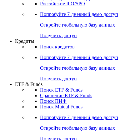
Получить доступ
Акции
Поиск акций
Дивидендный календарь
Российские IPO/SPO
Попробуйте
7-дневный
демо-доступ
Откройте глобальную базу данных
Получить доступ
Кредиты
Поиск кредитов
Попробуйте
7-дневный
демо-доступ
Откройте глобальную базу данных
Получить доступ
ETF & Funds
Поиск ETF & Funds
Сравнение ETF & Funds
Поиск ПИФ
Поиск Mutual Funds
Попробуйте
7-дневный
демо-доступ