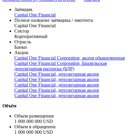
cards, investment products, loans, and online banking services.
Capital One serves customers in the State of Virginia.
Research report by Cbonds-PRAAMS
Скачать
Заёмщик
Capital One Financial
Полное название заёмщика / эмитента
Capital One Financial
Сектор
Корпоративный
Отрасль
Банки
Акции
Capital One Financial Corporation, акция обыкновенная
Capital One Financial Corporation, Бразильская
депозитарная расписка (БДР)
Capital One Financial, депозитарная акция
Capital One Financial, депозитарная акция
Capital One Financial, депозитарная акция
Capital One Financial, депозитарная акция
Capital One Financial, депозитарная акция
Объём