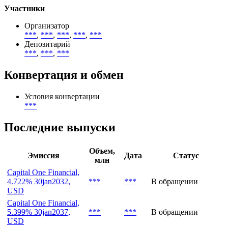
***
Тип инвесторов
***
Участники
Организатор
***
,
***
,
***
,
***
,
***
Депозитарий
***
,
***
,
***
Конвертация и обмен
Условия конвертации
***
Последние выпуски
Объем,
Эмиссия
Дата
Статус
млн
Capital One Financial,
4.722% 30jan2032,
***
***
В обращении
USD