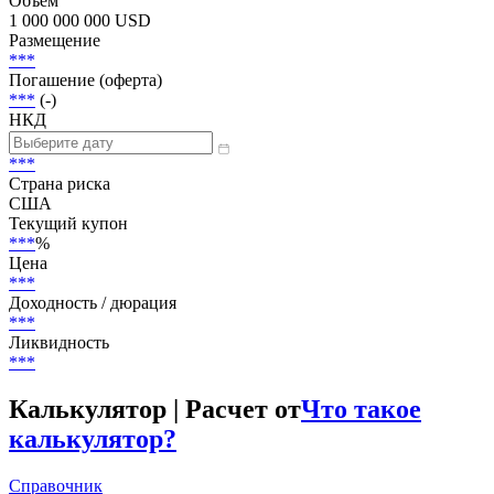
Статус
В обращении
Объем
1 000 000 000 USD
Размещение
***
Погашение (оферта)
***
(-)
НКД
***
Страна риска
США
Текущий купон
***
%
Цена
***
Доходность / дюрация
***
Ликвидность
***
Калькулятор | Расчет от
Что такое