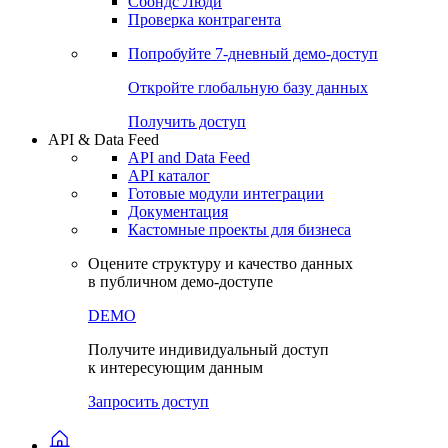
Сохраненные запросы
Виджеты акций и облигаций
Чат
Сбондс Люди
Проверка контрагента
Попробуйте
7-дневный
демо-доступ
Откройте глобальную базу данных
Получить доступ
API & Data Feed
API and Data Feed
API каталог
Готовые модули интеграции
Документация
Кастомные проекты для бизнеса
Оцените структуру и качество данных
в публичном демо-доступе
DEMO
Получите индивидуальный доступ
к интересующим данным