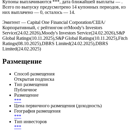
По выпуску Capital One Financial установлена плавающая
ставка. Базовая ставка — ***, маржа на уровне — ***.
Купоны выплачиваются ***, дата ближайшей выплаты — .
Всего по выпуску предусмотрено 14 купонных периодов, из
них выплачено — 0, осталось — 14.
Эмитент — Capital One Financial Corporation/США/
Корпоративный, с рейтингом отMoody's Investors
Service(24.02.2026),Moody's Investors Service(24.02.2026),S&P
Global Ratings(10.11.2025),S&P Global Ratings(10.11.2025),Fitch
Ratings(08.10.2025),DBRS Limited(24.02.2025),DBRS
Limited(24.02.2025)
Размещение
Способ размещения
Открытая подписка
Тип размещения
Публичное
Размещение
***
Цена первичного размещения (доходность)
География размещения