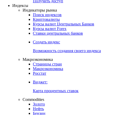
Попробуйте
7-дневный
демо-доступ
Откройте глобальную базу данных
Получить доступ
Индексы
Индикаторы рынка
Поиск индексов
Криптовалюты
Курсы валют Центральных Банков
Курсы валют Forex
Ставки центральных банков
Создать индекс
Возможность создания своего индекса
Макроэкономика
Страницы стран
Макроэкономика
Росстат
Виджет:
Карта процентных ставок