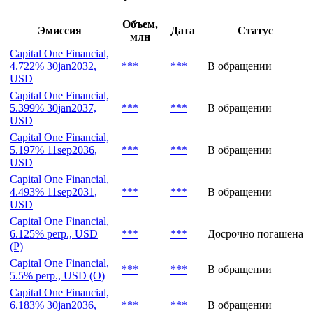
Объем,
Эмиссия
Дата
Статус
млн
Capital One Financial,
4.722% 30jan2032,
***
***
В обращении
USD
Capital One Financial,
5.399% 30jan2037,
***
***
В обращении
USD
Capital One Financial,
5.197% 11sep2036,
***
***
В обращении
USD
Capital One Financial,
4.493% 11sep2031,
***
***
В обращении
USD
Capital One Financial,
6.125% perp., USD
***
***
Досрочно погашена
(P)
Capital One Financial,
***
***
В обращении
5.5% perp., USD (O)
Capital One Financial,
6.183% 30jan2036,
***
***
В обращении