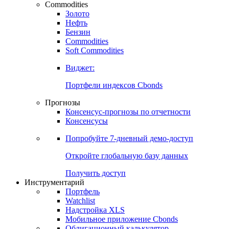
Commodities
Золото
Нефть
Бензин
Commodities
Soft Commodities
Виджет:
Портфели индексов Cbonds
Прогнозы
Консенсус-прогнозы по отчетности
Консенсусы
Попробуйте
7-дневный
демо-доступ
Откройте глобальную базу данных
Получить доступ
Инструментарий
Портфель
Watchlist
Надстройка XLS
Мобильное приложение Cbonds
Облигационный калькулятор