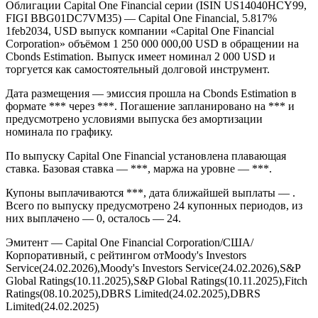
Облигации Capital One Financial серии (ISIN US14040HCY99,
FIGI BBG01DC7VM35) — Capital One Financial, 5.817%
1feb2034, USD выпуск компании «Capital One Financial
Corporation» объёмом 1 250 000 000,00 USD в обращении на
Cbonds Estimation. Выпуск имеет номинал 2 000 USD и
торгуется как самостоятельный долговой инструмент.
Дата размещения — эмиссия прошла на Cbonds Estimation в
формате *** через ***. Погашение запланировано на *** и
предусмотрено условиями выпуска без амортизации
номинала по графику.
По выпуску Capital One Financial установлена плавающая
ставка. Базовая ставка — ***, маржа на уровне — ***.
Купоны выплачиваются ***, дата ближайшей выплаты — .
Всего по выпуску предусмотрено 24 купонных периодов, из
них выплачено — 0, осталось — 24.
Эмитент — Capital One Financial Corporation/США/
Корпоративный, с рейтингом отMoody's Investors
Service(24.02.2026),Moody's Investors Service(24.02.2026),S&P
Global Ratings(10.11.2025),S&P Global Ratings(10.11.2025),Fitch
Ratings(08.10.2025),DBRS Limited(24.02.2025),DBRS
Limited(24.02.2025)