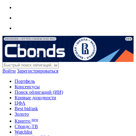
РЕКЛАМА • HTTPS://WWW.HSE.RU/
Войти
Зарегистрироваться
Портфель
Консенсусы
Поиск облигаций (ИИ)
Кривые доходности
ЦФА
Best bid/ask
Золото
new
Крипто
Сбондс-ТВ
Watchlist