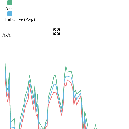
A-
A+