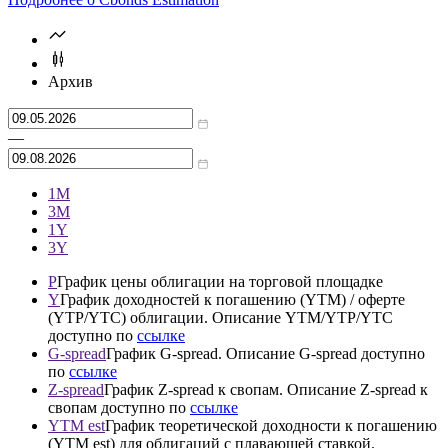
Архив
—
1М
3М
1Y
3Y
P
График цены облигации на торговой площадке
Y
График доходностей к погашению (YTM) / оферте
(YTP/YTC) облигации. Описание YTM/YTP/YTC
доступно по
ссылке
G-spread
График G-spread. Описание G-spread доступно
по
ссылке
Z-spread
График Z-spread к свопам. Описание Z-spread к
свопам доступно по
ссылке
YTM est
График теоретической доходности к погашению
(YTM est) для облигаций с плавающей ставкой.