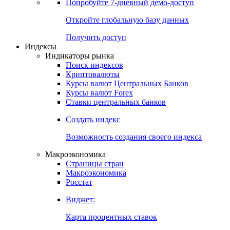
Попробуйте
7-дневный
демо-доступ
Откройте глобальную базу данных
Получить доступ
Индексы
Индикаторы рынка
Поиск индексов
Криптовалюты
Курсы валют Центральных Банков
Курсы валют Forex
Ставки центральных банков
Создать индекс
Возможность создания своего индекса
Макроэкономика
Страницы стран
Макроэкономика
Росстат
Виджет:
Карта процентных ставок