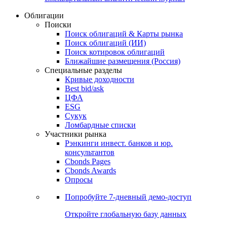
Облигации
Поиски
Поиск облигаций & Карты рынка
Поиск облигаций (ИИ)
Поиск котировок облигаций
Ближайшие размещения (Россия)
Специальные разделы
Кривые доходности
Best bid/ask
ЦФА
ESG
Сукук
Ломбардные списки
Участники рынка
Рэнкинги инвест. банков и юр.
консультантов
Cbonds Pages
Cbonds Awards
Опросы
Попробуйте
7-дневный
демо-доступ
Откройте глобальную базу данных