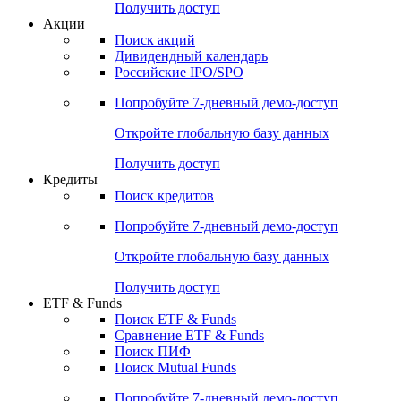
Получить доступ
Акции
Поиск акций
Дивидендный календарь
Российские IPO/SPO
Попробуйте
7-дневный
демо-доступ
Откройте глобальную базу данных
Получить доступ
Кредиты
Поиск кредитов
Попробуйте
7-дневный
демо-доступ
Откройте глобальную базу данных
Получить доступ
ETF & Funds
Поиск ETF & Funds
Сравнение ETF & Funds
Поиск ПИФ
Поиск Mutual Funds
Попробуйте
7-дневный
демо-доступ