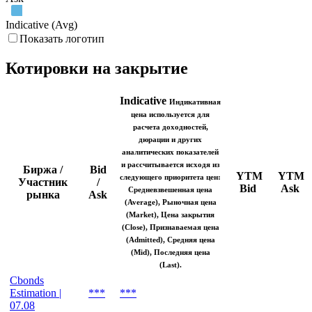
Indicative (Avg)
Показать логотип
Котировки на закрытие
Indicative
Индикативная
цена используется для
расчета доходностей,
дюрации и других
аналитических показателей
и рассчитывается исходя из
Биржа /
Bid
YTM
YTM
следующего приоритета цен:
Участник
/
Bid
Ask
Средневзвешенная цена
рынка
Ask
(Average), Рыночная цена
(Market), Цена закрытия
(Close), Признаваемая цена
(Admitted), Средняя цена
(Mid), Последняя цена
(Last).
Cbonds
Estimation |
***
***
07.08