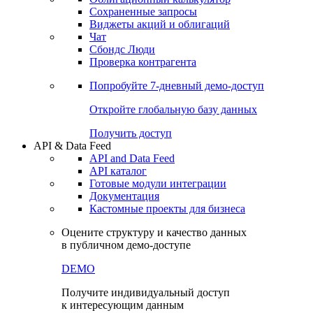
Сохраненные запросы
Виджеты акций и облигаций
Чат
Сбондс Люди
Проверка контрагента
Попробуйте
7-дневный
демо-доступ
Откройте глобальную базу данных
Получить доступ
API & Data Feed
API and Data Feed
API каталог
Готовые модули интеграции
Документация
Кастомные проекты для бизнеса
Оцените структуру и качество данных
в публичном демо-доступе
DEMO
Получите индивидуальный доступ
к интересующим данным