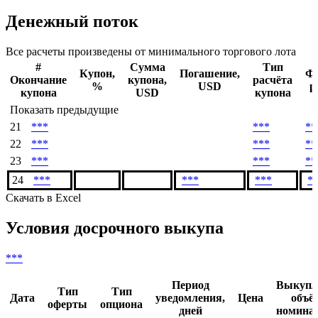
Денежный поток
Все расчеты произведены от минимального торгового лота
#
Сумма
Тип
Купон,
Погашение,
Ф
Окончание
купона,
расчёта
%
USD
р
купона
USD
купона
Показать предыдущие
21
***
***
**
22
***
***
**
23
***
***
**
24
***
***
***
*
Скачать в Excel
Условия досрочного выкупа
***
Период
Выкупл
Тип
Тип
Дата
уведомления,
Цена
объё
оферты
опциона
дней
номинал