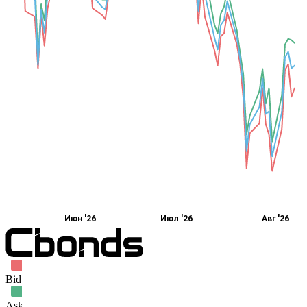
Июн '26
Июл '26
Авг '26
Bid
Ask