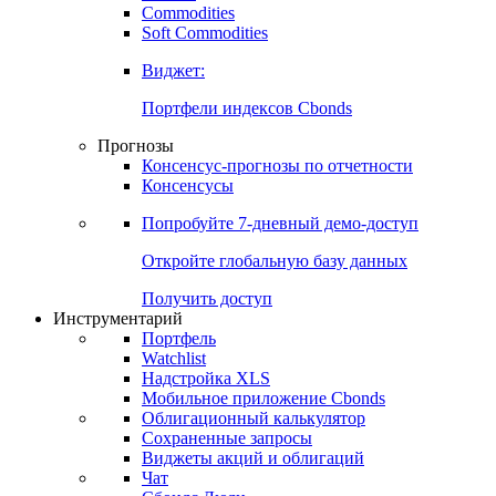
Commodities
Золото
Нефть
Бензин
Commodities
Soft Commodities
Виджет:
Портфели индексов Cbonds
Прогнозы
Консенсус-прогнозы по отчетности
Консенсусы
Попробуйте
7-дневный
демо-доступ
Откройте глобальную базу данных
Получить доступ
Инструментарий
Портфель
Watchlist
Надстройка XLS
Мобильное приложение Cbonds
Облигационный калькулятор