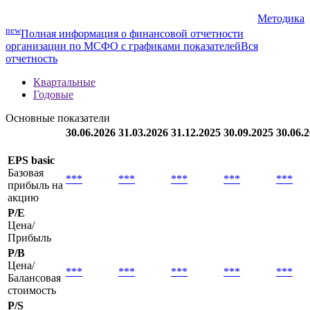
Все новости организации
Мультипликаторы
Методика
new
Полная информация о финансовой отчетности
организации по МСФО с графиками показателей
Вся
отчетность
Квартальные
Годовые
Основные показатели
30.06.2026
31.03.2026
31.12.2025
30.09.2025
30.06.
EPS basic
Базовая
***
***
***
***
***
прибыль на
акцию
P/E
Цена/
Прибыль
P/B