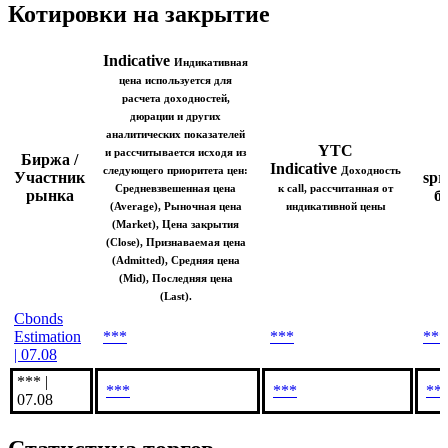
Indicative (Last)
Показать логотип
Котировки на закрытие
Indicative
Индикативная
цена используется для
расчета доходностей,
дюрации и других
аналитических показателей
YTC
и рассчитывается исходя из
Биржа /
T
Indicative
следующего приоритета цен:
Доходность
Участник
spr
Средневзвешенная цена
к call, рассчитанная от
рынка
б.
(Average), Рыночная цена
индикативной цены
(Market), Цена закрытия
(Close), Признаваемая цена
(Admitted), Средняя цена
(Mid), Последняя цена
(Last).
Cbonds
Estimation
***
***
***
| 07.08