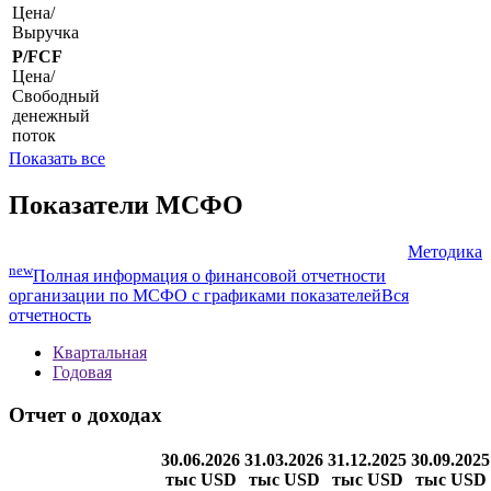
Цена/
***
***
***
***
***
Балансовая
стоимость
P/S
Цена/
Выручка
P/FCF
Цена/
Свободный
денежный
поток
Показать все
Показатели МСФО
Методика
new
Полная информация о финансовой отчетности
организации по МСФО с графиками показателей
Вся
отчетность
Квартальная
Годовая
Отчет о доходах