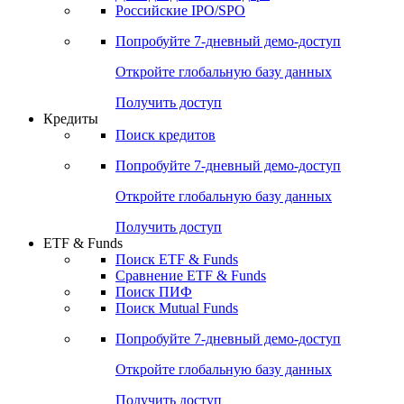
Получить доступ
Акции
Поиск акций
Дивидендный календарь
Российские IPO/SPO
Попробуйте
7-дневный
демо-доступ
Откройте глобальную базу данных
Получить доступ
Кредиты
Поиск кредитов
Попробуйте
7-дневный
демо-доступ
Откройте глобальную базу данных
Получить доступ
ETF & Funds
Поиск ETF & Funds
Сравнение ETF & Funds
Поиск ПИФ
Поиск Mutual Funds
Попробуйте
7-дневный
демо-доступ