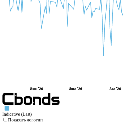
Июн '26
Июл '26
Авг '26