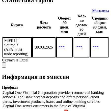
*** |
***
***
**
07.08
Статистика торгов
Методика
Кол-
Оборот
Средний
во
Дата
90
оборот
Биржа
сделок
расчета
дней,
90 дней,
90
млн
млн
дней
MiFID II
Source 3
30.03.2026
***
***
***
(APA, Post-
trade reporting)
Скачать в Excel
Информация по эмиссии
Профиль
Capital One Financial Corporation provides commercial banking