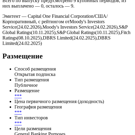
ставка. Базовая ставка — ***, маржа на уровне — ***.
Купоны выплачиваются ***, дата ближайшей выплаты — .
Всего по выпуску предусмотрено 9 купонных периодов, из
них выплачено — 0, осталось — 9.
Эмитент — Capital One Financial Corporation/США/
Корпоративный, с рейтингом отMoody's Investors
Service(24.02.2026),Moody's Investors Service(24.02.2026),S&P
Global Ratings(10.11.2025),S&P Global Ratings(10.11.2025),Fitch
Ratings(08.10.2025),DBRS Limited(24.02.2025),DBRS
Limited(24.02.2025)
Размещение
Способ размещения
Открытая подписка
Тип размещения
Публичное
Размещение
***
Цена первичного размещения (доходность)
География размещения
***