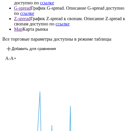
P
График цены облигации на торговой площадке
Y
График доходностей к погашению (YTM) / оферте
(YTP/YTC) облигации. Описание YTM/YTP/YTC
доступно по
ссылке
G-spread
График G-spread. Описание G-spread доступно
по
ссылке
Z-spread
График Z-spread к свопам. Описание Z-spread к
свопам доступно по
ссылке
Map
Карта рынка
Все торговые параметры доступны в режиме таблицы
Добавить для сравнения