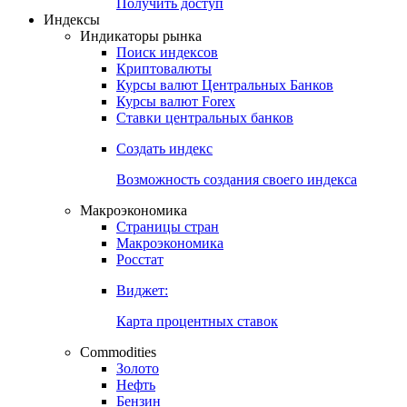
Попробуйте
7-дневный
демо-доступ
Откройте глобальную базу данных
Получить доступ
Индексы
Индикаторы рынка
Поиск индексов
Криптовалюты
Курсы валют Центральных Банков
Курсы валют Forex
Ставки центральных банков
Создать индекс
Возможность создания своего индекса
Макроэкономика
Страницы стран
Макроэкономика
Росстат
Виджет:
Карта процентных ставок