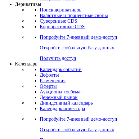
Откройте глобальную базу данных
Получить доступ
Деривативы
Поиск деривативов
Валютные и процентные свопы
Суверенные CDS
Корпоративные CDS
Попробуйте
7-дневный
демо-доступ
Откройте глобальную базу данных
Получить доступ
Календарь
Календарь событий
Дефолты
Размещения
Оферты
Аукционы госбумаг
Денежный рынок
Дивидендный календарь
Календарь инвестора