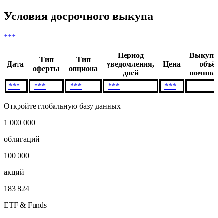
8
***
***
***
***
9
***
***
***
***
Скачать в Excel
Условия досрочного выкупа
***
Период
Выкупл
Тип
Тип
Дата
уведомления,
Цена
объё
оферты
опциона
дней
номинал
***
***
***
***
***
Откройте глобальную базу данных
1 000 000
облигаций
100 000
акций