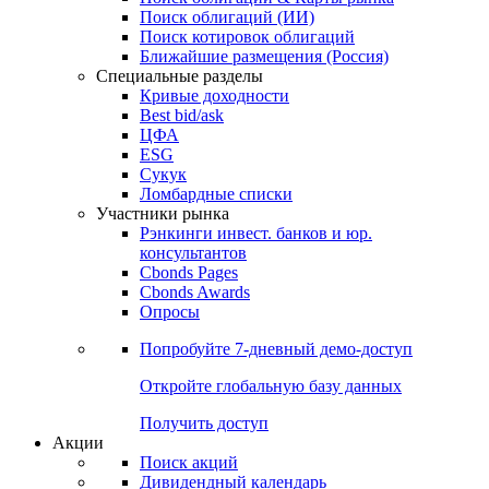
Облигации
Поиски
Поиск облигаций & Карты рынка
Поиск облигаций (ИИ)
Поиск котировок облигаций
Ближайшие размещения (Россия)
Специальные разделы
Кривые доходности
Best bid/ask
ЦФА
ESG
Сукук
Ломбардные списки
Участники рынка
Рэнкинги инвест. банков и юр.
консультантов
Cbonds Pages
Cbonds Awards
Опросы
Попробуйте
7-дневный
демо-доступ
Откройте глобальную базу данных