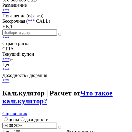
Статус
В обращении
Объем
570 000 000 USD
Размещение
***
Погашение (оферта)
Бессрочная (
***
CALL)
НКД
***
Страна риска
США
Текущий купон
***
%
Цена
***
Доходность / дюрация
***
Калькулятор | Расчет от
Что такое
калькулятор?