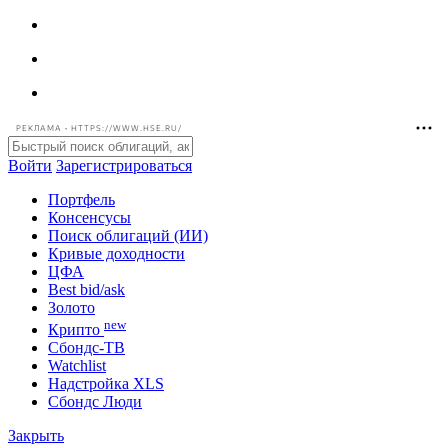
РЕКЛАМА • HTTPS://WWW.HSE.RU/
Войти
Зарегистрироваться
Портфель
Консенсусы
Поиск облигаций (ИИ)
Кривые доходности
ЦФА
Best bid/ask
Золото
new
Крипто
Сбондс-ТВ
Watchlist