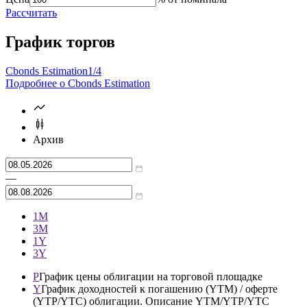
Справочник
цены
доходности
Цена
% от номинала
Рассчитать
График торгов
Cbonds Estimation
1/4
Подробнее о Cbonds Estimation
Архив
—
1М
3М
1Y
3Y