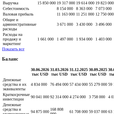
30.06.2026
31.03.2026
31.12.2025
30.09.2025
тыс USD
тыс USD
тыс USD
тыс USD
Выручка
15 850 000
19 317 000
19 614 000
19 823 000
Себестоимость
8 154 000
8 363 000
7 073 000
Валовая прибыль
11 163 000
11 251 000
12 750 000
Общие и
административные
3 671 000
3 430 000
3 496 000
расходы
Расходы на
продажу и
1 661 000
1 497 000
1 934 000
1 403 000
маркетинг
Показать все
Баланс
30.06.2026
31.03.2026
31.12.2025
30.09.2025
30.
тыс USD
тыс USD
тыс USD
тыс USD
ты
Денежные
средства и их
4 834 000
76 494 000
57 434 000
55 279 000
59 
эквиваленты
Краткосрочные