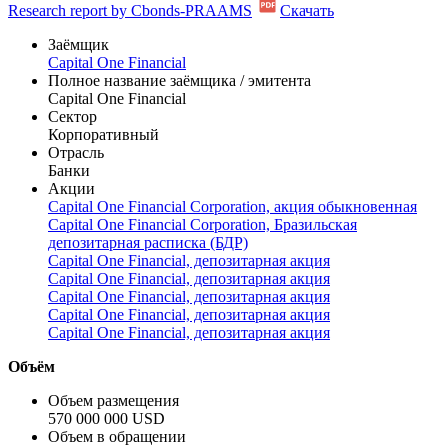
services. The Bank accepts deposits and offers personal credit
cards, investment products, loans, and online banking services.
Capital One serves customers in the State of Virginia.
Research report by Cbonds-PRAAMS
Скачать
Заёмщик
Capital One Financial
Полное название заёмщика / эмитента
Capital One Financial
Сектор
Корпоративный
Отрасль
Банки
Акции
Capital One Financial Corporation, акция обыкновенная
Capital One Financial Corporation, Бразильская
депозитарная расписка (БДР)
Capital One Financial, депозитарная акция
Capital One Financial, депозитарная акция
Capital One Financial, депозитарная акция
Capital One Financial, депозитарная акция
Capital One Financial, депозитарная акция
Объём