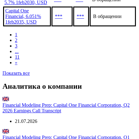
5.884% 26jul2035,
***
***
В обращении
USD
Capital One Financial,
***
***
В обращении
5.7% 1feb2030, USD
Capital One
Financial, 6.051%
***
***
В обращении
1feb2035, USD
1
2
3
...
11
»
Показать все
Аналитика о компании
Financial Modeling Prep: Capital One Financial Corporation, Q2
2026 Earnings Call Transcript