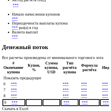
3M SOFR
Ставка купона
***
Метод расчета НКД
***
Начало начисления купонов
***
Периодичность выплаты купона
***
раз(а) в год
Валюта выплат
***
Денежный поток
Все расчеты произведены от минимального торгового лота
#
Сумма
Тип
Купон,
Формула
Окончание
купона,
расчёта
Инде
%
расчёта
купона
USD
купона
Показать предыдущие
6
***
***
***
***
7
***
***
***
***