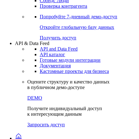
Сохраненные запросы
Виджеты акций и облигаций
Чат
Сбондс Люди
Проверка контрагента
Попробуйте
7-дневный
демо-доступ
Откройте глобальную базу данных
Получить доступ
API & Data Feed
API and Data Feed
API каталог
Готовые модули интеграции
Документация
Кастомные проекты для бизнеса
Оцените структуру и качество данных
в публичном демо-доступе
DEMO
Получите индивидуальный доступ
к интересующим данным