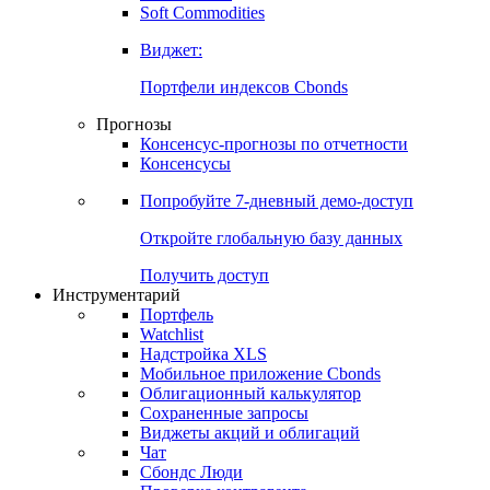
Золото
Нефть
Бензин
Commodities
Soft Commodities
Виджет:
Портфели индексов Cbonds
Прогнозы
Консенсус-прогнозы по отчетности
Консенсусы
Попробуйте
7-дневный
демо-доступ
Откройте глобальную базу данных
Получить доступ
Инструментарий
Портфель
Watchlist
Надстройка XLS
Мобильное приложение Cbonds
Облигационный калькулятор
Сохраненные запросы