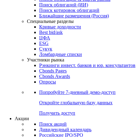
Облигации
Поиски
Поиск облигаций & Карты рынка
Поиск облигаций (ИИ)
Поиск котировок облигаций
Ближайшие размещения (Россия)
Специальные разделы
Кривые доходности
Best bid/ask
ЦФА
ESG
Сукук
Ломбардные списки
Участники рынка
Рэнкинги инвест. банков и юр. консультантов
Cbonds Pages
Cbonds Awards
Опросы
Попробуйте
7-дневный
демо-доступ
Откройте глобальную базу данных
Получить доступ