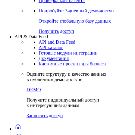
Виджеты акций и облигаций
Чат
Сбондс Люди
Проверка контрагента
Попробуйте
7-дневный
демо-доступ
Откройте глобальную базу данных
Получить доступ
API & Data Feed
API and Data Feed
API каталог
Готовые модули интеграции
Документация
Кастомные проекты для бизнеса
Оцените структуру и качество данных
в публичном демо-доступе
DEMO
Получите индивидуальный доступ
к интересующим данным
Запросить доступ