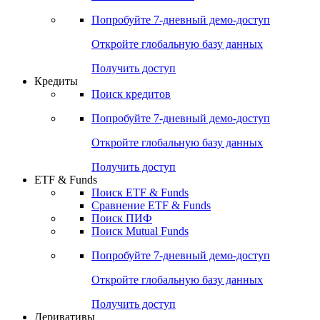
Акции
Поиск акций
Дивидендный календарь
Российские IPO/SPO
Попробуйте
7-дневный
демо-доступ
Откройте глобальную базу данных
Получить доступ
Кредиты
Поиск кредитов
Попробуйте
7-дневный
демо-доступ
Откройте глобальную базу данных
Получить доступ
ETF & Funds
Поиск ETF & Funds
Сравнение ETF & Funds
Поиск ПИФ
Поиск Mutual Funds
Попробуйте
7-дневный
демо-доступ