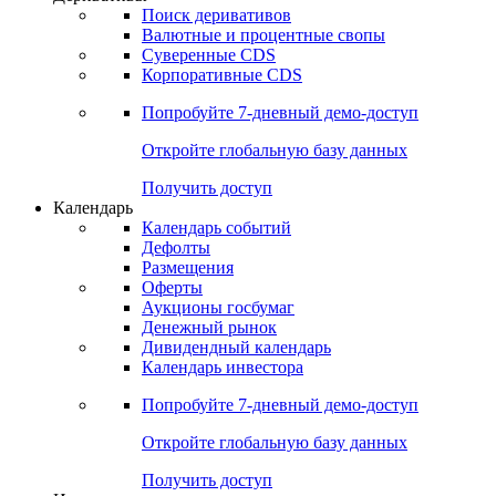
Откройте глобальную базу данных
Получить доступ
Деривативы
Поиск деривативов
Валютные и процентные свопы
Суверенные CDS
Корпоративные CDS
Попробуйте
7-дневный
демо-доступ
Откройте глобальную базу данных
Получить доступ
Календарь
Календарь событий
Дефолты
Размещения
Оферты
Аукционы госбумаг
Денежный рынок
Дивидендный календарь
Календарь инвестора
Попробуйте
7-дневный
демо-доступ