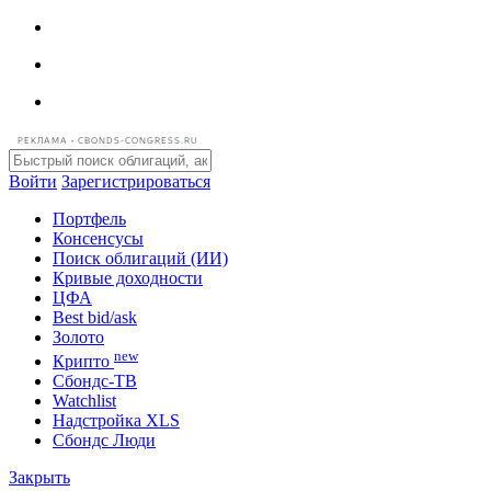
РЕКЛАМА • CBONDS-CONGRESS.RU
Войти
Зарегистрироваться
Портфель
Консенсусы
Поиск облигаций (ИИ)
Кривые доходности
ЦФА
Best bid/ask
Золото
new
Крипто
Сбондс-ТВ
Watchlist
Надстройка XLS