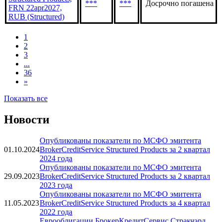
***
***
Досрочно погашена
FRN 22apr2027,
RUB (Structured)
1
2
3
...
36
»
Показать все
Новости
Опубликованы показатели по МСФО эмитента
01.10.2024
BrokerCreditService Structured Products за 2 квартал
2024 года
Опубликованы показатели по МСФО эмитента
29.09.2023
BrokerCreditService Structured Products за 2 квартал
2023 года
Опубликованы показатели по МСФО эмитента
11.05.2023
BrokerCreditService Structured Products за 4 квартал
2022 года
Еврооблигации БрокерКредитСервис Стракчэрд