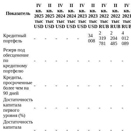
IV
II
IV
II
IV
II
IV
II
IV
кв.
кв.
кв.
кв.
кв.
кв.
кв.
кв.
кв.
Показатель
2025
2025
2024
2024
2023
2023
2022
2022
202
тыс
тыс
тыс
тыс
тыс
тыс
тыс
тыс
тыс
USD
USD
USD
USD
USD
USD
RUB
RUB
RU
2
2
4
Кредитный
34
-
-
-
-
-
319
204
012
портфель
008
781
485
089
Резерв под
обесценение
по
-
-
-
-
-
-
-
-
-
кредитному
портфелю
Кредиты,
просроченные
-
-
-
-
-
-
-
-
-
более чем на
90 дней
Достаточность
капитала
-
-
-
-
-
-
-
-
-
первого
уровня (%)
Достаточность
капитала
-
-
-
-
-
-
-
-
-