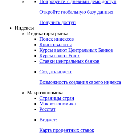
Попробуйте
7-дневный
демо-доступ
Откройте глобальную базу данных
Получить доступ
Индексы
Индикаторы рынка
Поиск индексов
Криптовалюты
Курсы валют Центральных Банков
Курсы валют Forex
Ставки центральных банков
Создать индекс
Возможность создания своего индекса
Макроэкономика
Страницы стран
Макроэкономика
Росстат
Виджет:
Карта процентных ставок