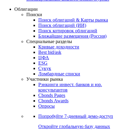
Облигации
Поиски
Поиск облигаций & Карты рынка
Поиск облигаций (ИИ)
Поиск котировок облигаций
Ближайшие размещения (Россия)
Специальные разделы
Кривые доходности
Best bid/ask
ЦФА
ESG
Сукук
Ломбардные списки
Участники рынка
Рэнкинги инвест. банков и юр.
консультантов
Cbonds Pages
Cbonds Awards
Опросы
Попробуйте
7-дневный
демо-доступ
Откройте глобальную базу данных