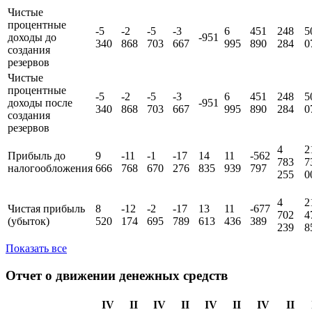
Чистые
процентные
-5
-2
-5
-3
6
451
248
5
доходы до
-951
340
868
703
667
995
890
284
0
создания
резервов
Чистые
процентные
-5
-2
-5
-3
6
451
248
5
доходы поcле
-951
340
868
703
667
995
890
284
0
создания
резервов
4
2
Прибыль до
9
-11
-1
-17
14
11
-562
783
7
налогообложения
666
768
670
276
835
939
797
255
0
4
2
Чистая прибыль
8
-12
-2
-17
13
11
-677
702
4
(убыток)
520
174
695
789
613
436
389
239
8
Показать все
Отчет о движении денежных средств
IV
II
IV
II
IV
II
IV
II