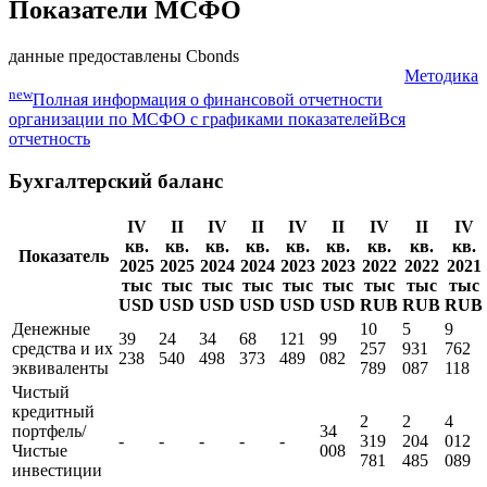
Показатели МСФО
данные предоставлены Cbonds
Методика
new
Полная информация о финансовой отчетности
организации по МСФО с графиками показателей
Вся
отчетность
Бухгалтерский баланс
IV
II
IV
II
IV
II
IV
II
IV
кв.
кв.
кв.
кв.
кв.
кв.
кв.
кв.
кв.
Показатель
2025
2025
2024
2024
2023
2023
2022
2022
2021
тыс
тыс
тыс
тыс
тыс
тыс
тыс
тыс
тыс
USD
USD
USD
USD
USD
USD
RUB
RUB
RUB
Денежные
10
5
9
39
24
34
68
121
99
средства и их
257
931
762
238
540
498
373
489
082
эквиваленты
789
087
118
Чистый
кредитный
2
2
4
портфель/
34
-
-
-
-
-
319
204
012
Чистые
008
781
485
089
инвестиции