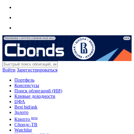
РЕКЛАМА • HTTPS://WWW.HSE.RU/
Войти
Зарегистрироваться
Портфель
Консенсусы
Поиск облигаций (ИИ)
Кривые доходности
ЦФА
Best bid/ask
Золото
new
Крипто
Сбондс-ТВ
Watchlist