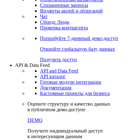
Сохраненные запросы
Виджеты акций и облигаций
Чат
Сбондс Люди
Проверка контрагента
Попробуйте
7-дневный
демо-доступ
Откройте глобальную базу данных
Получить доступ
API & Data Feed
API and Data Feed
API каталог
Готовые модули интеграции
Документация
Кастомные проекты для бизнеса
Оцените структуру и качество данных
в публичном демо-доступе
DEMO
Получите индивидуальный доступ
к интересующим данным