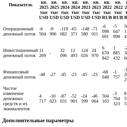
кв.
кв.
кв.
кв.
кв.
кв.
кв.
кв.
Показатель
2025
2025
2024
2024
2023
2023
2022
2022
2
тыс
тыс
тыс
тыс
тыс
тыс
тыс
тыс
USD
USD
USD
USD
USD
USD
RUB
RUB
-6
-5
5
Операционный
-6
-9
-119
-65
-148
-71
098
647
1
денежный поток
504
996
082
371
580
011
691
998
4
6
1
-
Инвестиционный
11
32
12
124
24
-
670
885
3
денежный поток
269
096
493
026
970
842
432
6
-
Финансовый
-68
-1
-48
-27
-45
-23
-45
-23
2
денежный поток
048
757
2
Чистое
изменение
-3
8
4
-10
-87
-52
-24
-46
504
денежных
764
5
717
023
031
901
599
064
103
средств и их
323
5
эквивалентов
Дополнительные параметры