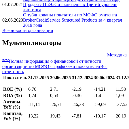
01.07.2021
Продактс ПиЭлСи включены в Третий уровень
листинга
Опубликованы показатели по МСФО эмитента
02.06.2020
BrokerCreditService Structured Products за 4 квартал
2019 года
Все новости организации
Мультипликаторы
Методика
new
Полная информация о финансовой отчетности
организации по МСФО с графиками показателей
Вся
отчетность
Показатель
31.12.2025
30.06.2025
31.12.2024
30.06.2024
31.12.
ROE (%)
6,76
2,71
-2,19
-14,21
11,58
ROA (%)
1,74
0,53
-0,36
-1,4
1,09
Активы,
-11,14
-26,71
-46,38
-59,69
-37,52
YoY (%)
Капитал,
13,22
19,43
-7,81
-19,17
20,19
YoY (%)