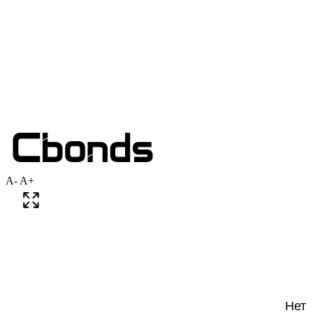
A-
A+
Нет 