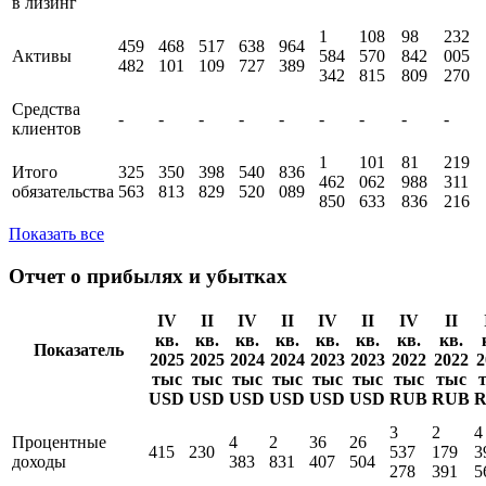
в лизинг
1
108
98
232
459
468
517
638
964
Активы
584
570
842
005
482
101
109
727
389
342
815
809
270
Средства
-
-
-
-
-
-
-
-
-
клиентов
1
101
81
219
Итого
325
350
398
540
836
462
062
988
311
обязательства
563
813
829
520
089
850
633
836
216
Показать все
Отчет о прибылях и убытках
IV
II
IV
II
IV
II
IV
II
кв.
кв.
кв.
кв.
кв.
кв.
кв.
кв.
Показатель
2025
2025
2024
2024
2023
2023
2022
2022
2
тыс
тыс
тыс
тыс
тыс
тыс
тыс
тыс
USD
USD
USD
USD
USD
USD
RUB
RUB
3
2
4
Процентные
4
2
36
26
415
230
537
179
3
доходы
383
831
407
504
278
391
5