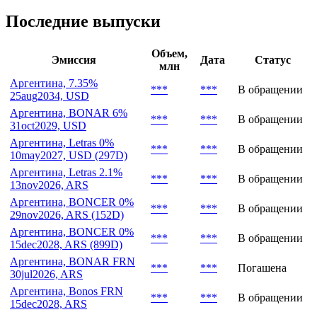
Случаи дефолта
***
Последние выпуски
Объем,
Эмиссия
Дата
Статус
млн
Аргентина, 7.35%
***
***
В обращении
25aug2034, USD
Аргентина, BONAR 6%
***
***
В обращении
31oct2029, USD
Аргентина, Letras 0%
***
***
В обращении
10may2027, USD (297D)
Аргентина, Letras 2.1%
***
***
В обращении
13nov2026, ARS
Аргентина, BONCER 0%
***
***
В обращении
29nov2026, ARS (152D)
Аргентина, BONCER 0%
***
***
В обращении
15dec2028, ARS (899D)
Аргентина, BONAR FRN
***
***
Погашена