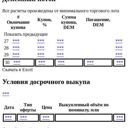
Дата погашения
***
Денежный поток
Все расчеты произведены от минимального торгового лота
#
Сумма
Купон,
Погашение,
Окончание
купона,
%
DEM
купона
DEM
Показать предыдущие
27
***
***
***
***
28
***
***
***
***
29
***
***
***
***
30
***
***
***
***
***
Скачать в Excel
Условия досрочного выкупа
***
Тип
Выкупленный объём по
Дата
Цена