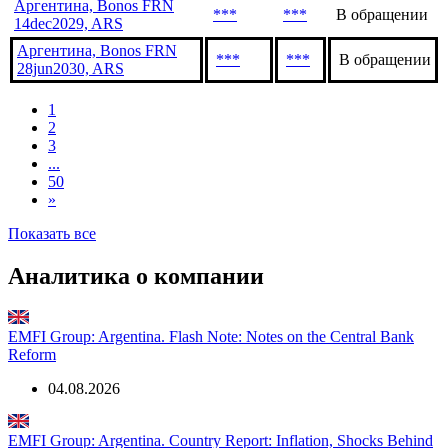
30jul2026, ARS
Аргентина, Bonos FRN
***
***
В обращении
15dec2028, ARS
Аргентина, Bonos FRN
***
***
В обращении
14dec2029, ARS
Аргентина, Bonos FRN
***
***
В обращении
28jun2030, ARS
1
2
3
...
50
»
Показать все
Аналитика о компании
EMFI Group: Argentina. Flash Note: Notes on the Central Bank
Reform