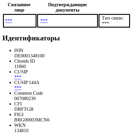
В которых компания имеет доли
Связанное
Подтверждающие
лицо
документы
Тип связи:
***
***
***
Идентификаторы
ISIN
DE0001348100
Cbonds ID
11860
CUSIP
***
CUSIP 144A
***
Common Code
007080239
CFI
DBFTGB