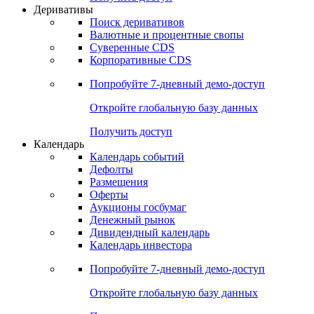
Откройте глобальную базу данных
Получить доступ
Деривативы
Поиск деривативов
Валютные и процентные свопы
Суверенные CDS
Корпоративные CDS
Попробуйте
7-дневный
демо-доступ
Откройте глобальную базу данных
Получить доступ
Календарь
Календарь событий
Дефолты
Размещения
Оферты
Аукционы госбумаг
Денежный рынок
Дивидендный календарь
Календарь инвестора