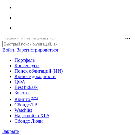
РЕКЛАМА • HTTPS://WWW.HSE.RU/
Войти
Зарегистрироваться
Портфель
Консенсусы
Поиск облигаций (ИИ)
Кривые доходности
ЦФА
Best bid/ask
Золото
new
Крипто
Сбондс-ТВ
Watchlist