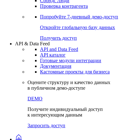
Сохраненные запросы
Виджеты акций и облигаций
Чат
Сбондс Люди
Проверка контрагента
Попробуйте
7-дневный
демо-доступ
Откройте глобальную базу данных
Получить доступ
API & Data Feed
API and Data Feed
API каталог
Готовые модули интеграции
Документация
Кастомные проекты для бизнеса
Оцените структуру и качество данных
в публичном демо-доступе
DEMO
Получите индивидуальный доступ
к интересующим данным