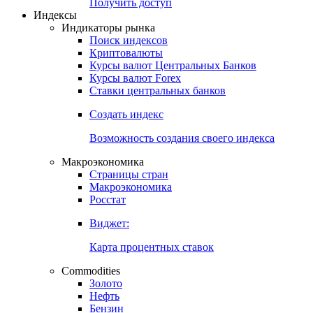
Попробуйте
7-дневный
демо-доступ
Откройте глобальную базу данных
Получить доступ
Индексы
Индикаторы рынка
Поиск индексов
Криптовалюты
Курсы валют Центральных Банков
Курсы валют Forex
Ставки центральных банков
Создать индекс
Возможность создания своего индекса
Макроэкономика
Страницы стран
Макроэкономика
Росстат
Виджет:
Карта процентных ставок