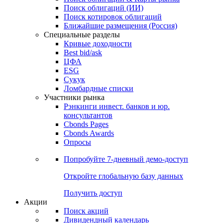
Облигации
Поиски
Поиск облигаций & Карты рынка
Поиск облигаций (ИИ)
Поиск котировок облигаций
Ближайшие размещения (Россия)
Специальные разделы
Кривые доходности
Best bid/ask
ЦФА
ESG
Сукук
Ломбардные списки
Участники рынка
Рэнкинги инвест. банков и юр.
консультантов
Cbonds Pages
Cbonds Awards
Опросы
Попробуйте
7-дневный
демо-доступ
Откройте глобальную базу данных