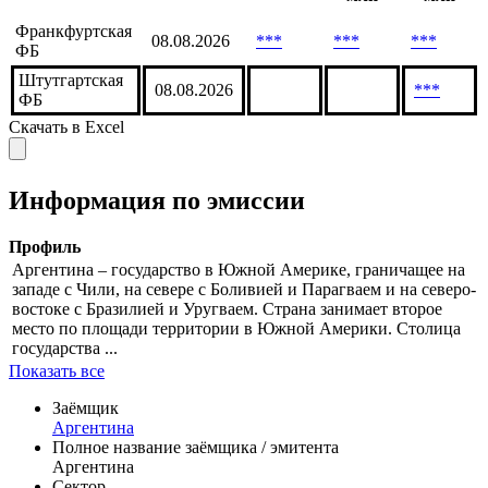
Оборот
Оборот
Оборот
Дата
30
90
Биржа
7 дней,
расчета
дней,
дней,
млн
млн
млн
Франкфуртская
08.08.2026
***
***
***
ФБ
Штутгартская
08.08.2026
***
ФБ
Скачать в Excel
Информация по эмиссии
Профиль
Аргентина – государство в Южной Америке, граничащее на
западе с Чили, на севере с Боливией и Парагваем и на северо-
востоке с Бразилией и Уругваем. Страна занимает второе
место по площади территории в Южной Америки. Столица
государства ...
Показать все
Заёмщик