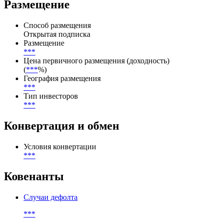
Limited(18.12.2025),DBRS Limited(18.12.2025),Organisation for
Economic Co-operation and Development (OECD)(15.01.2020)
Размещение
Способ размещения
Открытая подписка
Размещение
***
Цена первичного размещения (доходность)
(
***
%)
География размещения
***
Тип инвесторов
***
Конвертация и обмен
Условия конвертации
***
Ковенанты