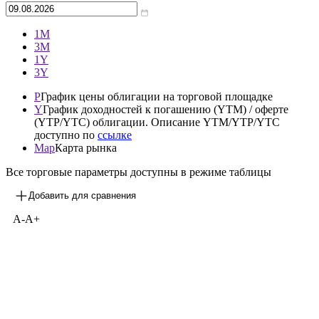
Архив
—
1М
3М
1Y
3Y
P
График цены облигации на торговой площадке
Y
График доходностей к погашению (YTM) / оферте
(YTP/YTC) облигации. Описание YTM/YTP/YTC
доступно по
ссылке
Map
Карта рынка
Все торговые параметры доступны в режиме таблицы
Добавить для сравнения