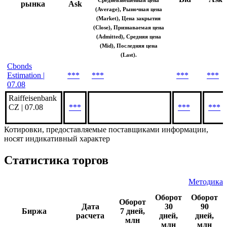
аналитических показателей
и рассчитывается исходя из
Биржа /
Bid
YTM
YTM
следующего приоритета цен:
Участник
/
Bid
Ask
Средневзвешенная цена
рынка
Ask
(Average), Рыночная цена
(Market), Цена закрытия
(Close), Признаваемая цена
(Admitted), Средняя цена
(Mid), Последняя цена
(Last).
Cbonds
Estimation |
***
***
***
***
07.08
Raiffeisenbank
CZ | 07.08
***
***
***
Котировки, предоставляемые поставщиками информации,
носят индикативный характер
Статистика торгов
Методика