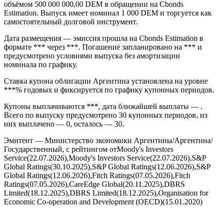
Облигации Аргентина серии (ISIN DE0001348100, FIGI
BBG00003MCN6) — Аргентина, 11.75% 13nov2026, DEM
выпуск компании «Министерство экономики Аргентины»
объёмом 500 000 000,00 DEM в обращении на Cbonds
Estimation. Выпуск имеет номинал 1 000 DEM и торгуется как
самостоятельный долговой инструмент.
Дата размещения — эмиссия прошла на Cbonds Estimation в
формате *** через ***. Погашение запланировано на *** и
предусмотрено условиями выпуска без амортизации
номинала по графику.
Ставка купона облигации Аргентина установлена на уровне
***% годовых и фиксируется по графику купонных периодов.
Купоны выплачиваются ***, дата ближайшей выплаты — .
Всего по выпуску предусмотрено 30 купонных периодов, из
них выплачено — 0, осталось — 30.
Эмитент — Министерство экономики Аргентины/Аргентина/
Государственный, с рейтингом отMoody's Investors
Service(22.07.2026),Moody's Investors Service(22.07.2026),S&P
Global Ratings(30.10.2025),S&P Global Ratings(12.06.2026),S&P
Global Ratings(12.06.2026),Fitch Ratings(07.05.2026),Fitch
Ratings(07.05.2026),CareEdge Global(20.11.2025),DBRS