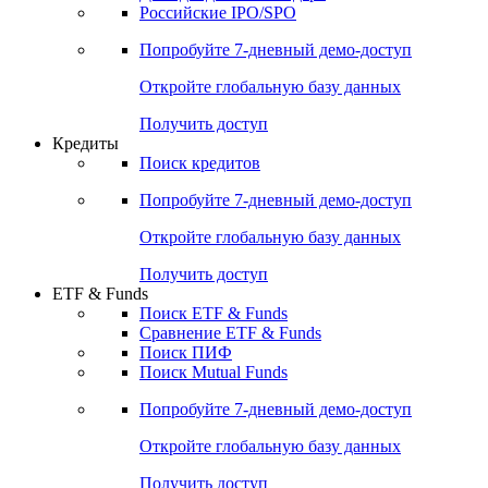
Получить доступ
Акции
Поиск акций
Дивидендный календарь
Российские IPO/SPO
Попробуйте
7-дневный
демо-доступ
Откройте глобальную базу данных
Получить доступ
Кредиты
Поиск кредитов
Попробуйте
7-дневный
демо-доступ
Откройте глобальную базу данных
Получить доступ
ETF & Funds
Поиск ETF & Funds
Сравнение ETF & Funds
Поиск ПИФ
Поиск Mutual Funds
Попробуйте
7-дневный
демо-доступ