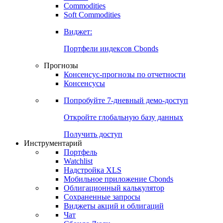
Commodities
Золото
Нефть
Бензин
Commodities
Soft Commodities
Виджет:
Портфели индексов Cbonds
Прогнозы
Консенсус-прогнозы по отчетности
Консенсусы
Попробуйте
7-дневный
демо-доступ
Откройте глобальную базу данных
Получить доступ
Инструментарий
Портфель
Watchlist
Надстройка XLS
Мобильное приложение Cbonds
Облигационный калькулятор