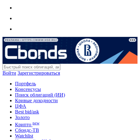
РЕКЛАМА • HTTPS://WWW.HSE.RU/
Войти
Зарегистрироваться
Портфель
Консенсусы
Поиск облигаций (ИИ)
Кривые доходности
ЦФА
Best bid/ask
Золото
new
Крипто
Сбондс-ТВ
Watchlist