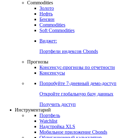
Commodities
Золото
Нефть
Бензин
Commodities
Soft Commodities
Виджет:
Портфели индексов Cbonds
Прогнозы
Консенсус-прогнозы по отчетности
Консенсусы
Попробуйте
7-дневный
демо-доступ
Откройте глобальную базу данных
Получить доступ
Инструментарий
Портфель
Watchlist
Надстройка XLS
Мобильное приложение Cbonds
Облигационный калькулятор