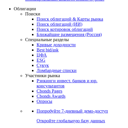
Облигации
Поиски
Поиск облигаций & Карты рынка
Поиск облигаций (ИИ)
Поиск котировок облигаций
Ближайшие размещения (Россия)
Специальные разделы
Кривые доходности
Best bid/ask
ЦФА
ESG
Сукук
Ломбардные списки
Участники рынка
Рэнкинги инвест. банков и юр.
консультантов
Cbonds Pages
Cbonds Awards
Опросы
Попробуйте
7-дневный
демо-доступ
Откройте глобальную базу данных