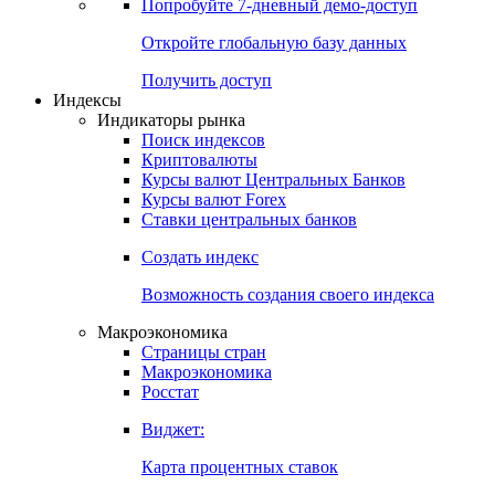
Попробуйте
7-дневный
демо-доступ
Откройте глобальную базу данных
Получить доступ
Индексы
Индикаторы рынка
Поиск индексов
Криптовалюты
Курсы валют Центральных Банков
Курсы валют Forex
Ставки центральных банков
Создать индекс
Возможность создания своего индекса
Макроэкономика
Страницы стран
Макроэкономика
Росстат
Виджет:
Карта процентных ставок