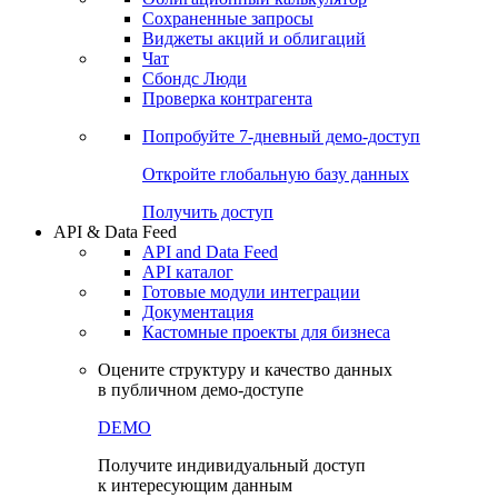
Сохраненные запросы
Виджеты акций и облигаций
Чат
Сбондс Люди
Проверка контрагента
Попробуйте
7-дневный
демо-доступ
Откройте глобальную базу данных
Получить доступ
API & Data Feed
API and Data Feed
API каталог
Готовые модули интеграции
Документация
Кастомные проекты для бизнеса
Оцените структуру и качество данных
в публичном демо-доступе
DEMO
Получите индивидуальный доступ
к интересующим данным