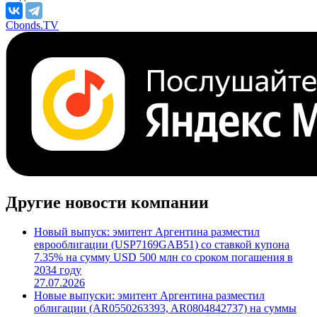
Cbonds.TV
Другие новости компании
Новый выпуск: эмитент Аргентина разместил
еврооблигации (USP7169GAB51) со ставкой купона
7.35% на сумму USD 500 млн со сроком погашения в
2034 году
27.07.2026
Новые выпуски: эмитент Аргентина разместил
облигации (AR0550263393, AR0804842737) на суммы