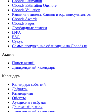
Cbonds Estimation
Cbonds Estimation Onshore
Cbonds Valuation
Рэнкинги инвест. банков и юр. консультантов
Cbonds Awards
Cbonds Pages
Ломбардные списки
ЦФА
ESG
Сукук
Самые популярные облигации на Cbonds.ru
Акции
Поиск акций
Дивидендный календарь
Календарь
Календарь событий
Дефолты
Размещения
Оферты
Аукционы госбумаг
Денежный рынок
Дивидендный календарь