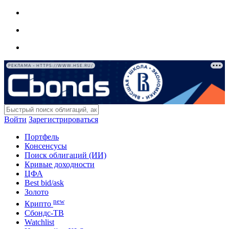
РЕКЛАМА • HTTPS://WWW.HSE.RU/
Войти
Зарегистрироваться
Портфель
Консенсусы
Поиск облигаций (ИИ)
Кривые доходности
ЦФА
Best bid/ask
Золото
new
Крипто
Сбондс-ТВ
Watchlist