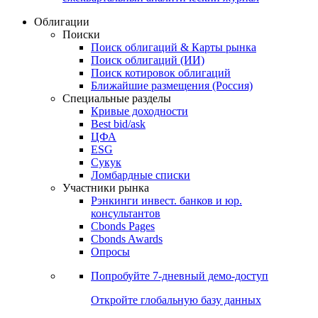
Облигации
Поиски
Поиск облигаций & Карты рынка
Поиск облигаций (ИИ)
Поиск котировок облигаций
Ближайшие размещения (Россия)
Специальные разделы
Кривые доходности
Best bid/ask
ЦФА
ESG
Сукук
Ломбардные списки
Участники рынка
Рэнкинги инвест. банков и юр.
консультантов
Cbonds Pages
Cbonds Awards
Опросы
Попробуйте
7-дневный
демо-доступ
Откройте глобальную базу данных