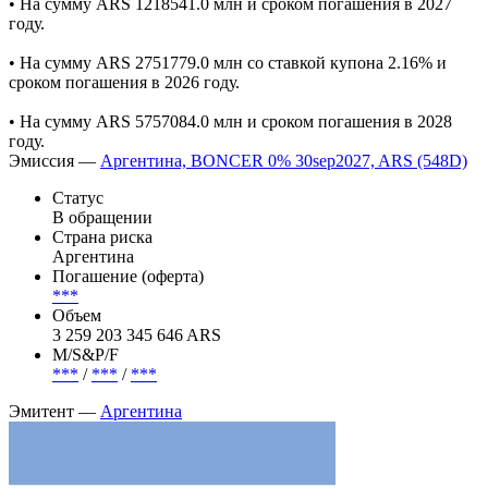
• На сумму ARS 1218541.0 млн и сроком погашения в 2027
году.
• На сумму ARS 2751779.0 млн cо ставкой купона 2.16% и
сроком погашения в 2026 году.
• На сумму ARS 5757084.0 млн и сроком погашения в 2028
году.
Эмиссия —
Аргентина, BONCER 0% 30sep2027, ARS (548D)
Статус
В обращении
Страна риска
Аргентина
Погашение (оферта)
***
Объем
3 259 203 345 646 ARS
М/S&P/F
***
/
***
/
***
Эмитент —
Аргентина