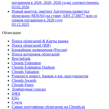
погашения в 2026, 2026, 2026 годах соответственно.
03.02.2026
Новый выпуск: эмитент Аргентина разместил
облигации (M30A6) на сумму ARS 2728077 млн со
сроком погашения в 2026 году
03.12.2025
Облигации
Поиск облигаций & Карты рынка
Поиск облигаций (ИИ)
Ближайшие размещения (Россия)
Поиск котировок облигаций
Best bid/ask
Cbonds Estimation
Cbonds Estimation Onshore
Cbonds Valuation
Рэнкинги инвест. банков и юр. консультантов
Cbonds Awards
Cbonds Pages
Ломбардные списки
ЦФА
ESG
Сукук
Самые популярные облигации на Cbonds.ru