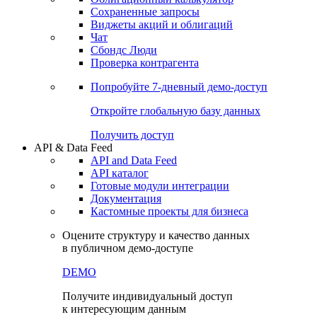
Сохраненные запросы
Виджеты акций и облигаций
Чат
Сбондс Люди
Проверка контрагента
Попробуйте
7-дневный
демо-доступ
Откройте глобальную базу данных
Получить доступ
API & Data Feed
API and Data Feed
API каталог
Готовые модули интеграции
Документация
Кастомные проекты для бизнеса
Оцените структуру и качество данных
в публичном демо-доступе
DEMO
Получите индивидуальный доступ
к интересующим данным