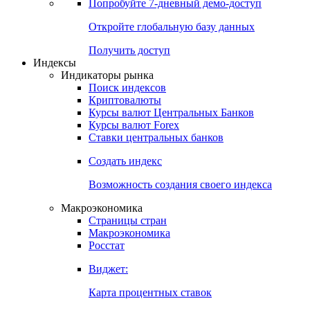
Попробуйте
7-дневный
демо-доступ
Откройте глобальную базу данных
Получить доступ
Индексы
Индикаторы рынка
Поиск индексов
Криптовалюты
Курсы валют Центральных Банков
Курсы валют Forex
Ставки центральных банков
Создать индекс
Возможность создания своего индекса
Макроэкономика
Страницы стран
Макроэкономика
Росстат
Виджет:
Карта процентных ставок