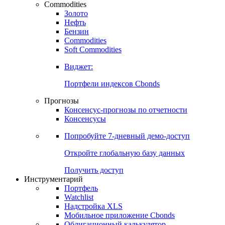
Commodities
Золото
Нефть
Бензин
Commodities
Soft Commodities
Виджет:
Портфели индексов Cbonds
Прогнозы
Консенсус-прогнозы по отчетности
Консенсусы
Попробуйте
7-дневный
демо-доступ
Откройте глобальную базу данных
Получить доступ
Инструментарий
Портфель
Watchlist
Надстройка XLS
Мобильное приложение Cbonds
Облигационный калькулятор