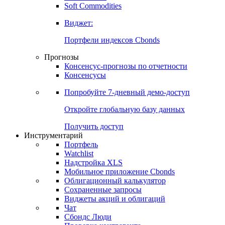
Золото
Нефть
Бензин
Commodities
Soft Commodities
Виджет:
Портфели индексов Cbonds
Прогнозы
Консенсус-прогнозы по отчетности
Консенсусы
Попробуйте
7-дневный
демо-доступ
Откройте глобальную базу данных
Получить доступ
Инструментарий
Портфель
Watchlist
Надстройка XLS
Мобильное приложение Cbonds
Облигационный калькулятор
Сохраненные запросы