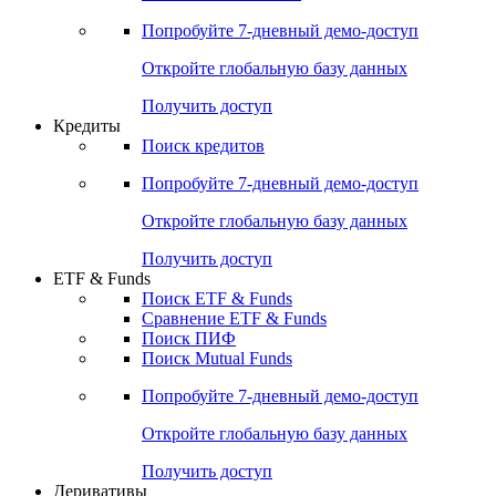
Акции
Поиск акций
Дивидендный календарь
Российские IPO/SPO
Попробуйте
7-дневный
демо-доступ
Откройте глобальную базу данных
Получить доступ
Кредиты
Поиск кредитов
Попробуйте
7-дневный
демо-доступ
Откройте глобальную базу данных
Получить доступ
ETF & Funds
Поиск ETF & Funds
Сравнение ETF & Funds
Поиск ПИФ
Поиск Mutual Funds
Попробуйте
7-дневный
демо-доступ