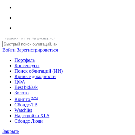
РЕКЛАМА • HTTPS://WWW.HSE.RU/
Войти
Зарегистрироваться
Портфель
Консенсусы
Поиск облигаций (ИИ)
Кривые доходности
ЦФА
Best bid/ask
Золото
new
Крипто
Сбондс-ТВ
Watchlist
Надстройка XLS