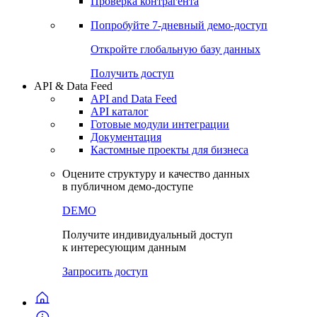
Виджеты акций и облигаций
Чат
Сбондс Люди
Проверка контрагента
Попробуйте
7-дневный
демо-доступ
Откройте глобальную базу данных
Получить доступ
API & Data Feed
API and Data Feed
API каталог
Готовые модули интеграции
Документация
Кастомные проекты для бизнеса
Оцените структуру и качество данных
в публичном демо-доступе
DEMO
Получите индивидуальный доступ
к интересующим данным
Запросить доступ