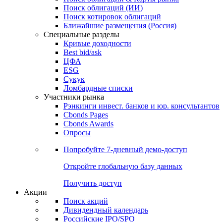
Облигации
Поиски
Поиск облигаций & Карты рынка
Поиск облигаций (ИИ)
Поиск котировок облигаций
Ближайшие размещения (Россия)
Специальные разделы
Кривые доходности
Best bid/ask
ЦФА
ESG
Сукук
Ломбардные списки
Участники рынка
Рэнкинги инвест. банков и юр. консультантов
Cbonds Pages
Cbonds Awards
Опросы
Попробуйте
7-дневный
демо-доступ
Откройте глобальную базу данных
Получить доступ