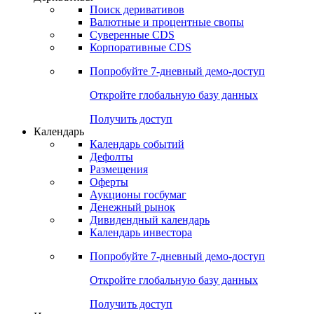
Откройте глобальную базу данных
Получить доступ
Деривативы
Поиск деривативов
Валютные и процентные свопы
Суверенные CDS
Корпоративные CDS
Попробуйте
7-дневный
демо-доступ
Откройте глобальную базу данных
Получить доступ
Календарь
Календарь событий
Дефолты
Размещения
Оферты
Аукционы госбумаг
Денежный рынок
Дивидендный календарь
Календарь инвестора
Попробуйте
7-дневный
демо-доступ