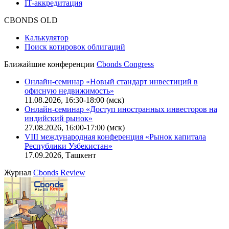
IT-аккредитация
CBONDS OLD
Калькулятор
Поиск котировок облигаций
Ближайшие конференции
Cbonds Congress
Онлайн-семинар «Новый стандарт инвестиций в
офисную недвижимость»
11.08.2026, 16:30-18:00 (мск)
Онлайн-семинар «Доступ иностранных инвесторов на
индийский рынок»
27.08.2026, 16:00-17:00 (мск)
VIII международная конференция «Рынок капитала
Республики Узбекистан»
17.09.2026, Ташкент
Журнал
Cbonds Review