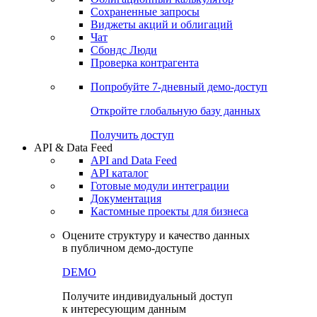
Сохраненные запросы
Виджеты акций и облигаций
Чат
Сбондс Люди
Проверка контрагента
Попробуйте
7-дневный
демо-доступ
Откройте глобальную базу данных
Получить доступ
API & Data Feed
API and Data Feed
API каталог
Готовые модули интеграции
Документация
Кастомные проекты для бизнеса
Оцените структуру и качество данных
в публичном демо-доступе
DEMO
Получите индивидуальный доступ
к интересующим данным