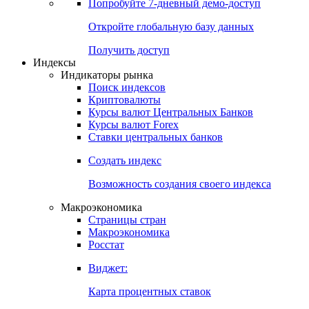
Попробуйте
7-дневный
демо-доступ
Откройте глобальную базу данных
Получить доступ
Индексы
Индикаторы рынка
Поиск индексов
Криптовалюты
Курсы валют Центральных Банков
Курсы валют Forex
Ставки центральных банков
Создать индекс
Возможность создания своего индекса
Макроэкономика
Страницы стран
Макроэкономика
Росстат
Виджет:
Карта процентных ставок