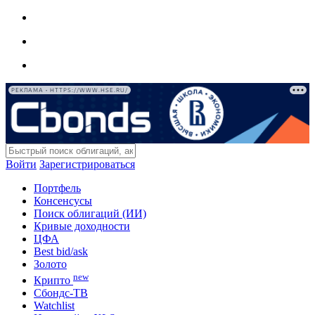
РЕКЛАМА • HTTPS://WWW.HSE.RU/
Войти
Зарегистрироваться
Портфель
Консенсусы
Поиск облигаций (ИИ)
Кривые доходности
ЦФА
Best bid/ask
Золото
new
Крипто
Сбондс-ТВ
Watchlist