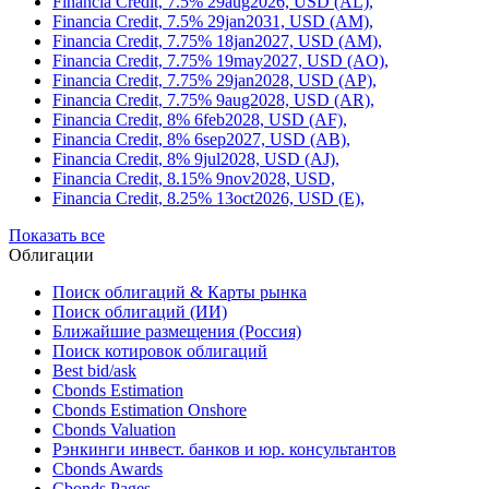
Financia Credit, 7.5% 29aug2026, USD (AL),
Financia Credit, 7.5% 29jan2031, USD (AM),
Financia Credit, 7.75% 18jan2027, USD (AM),
Financia Credit, 7.75% 19may2027, USD (AO),
Financia Credit, 7.75% 29jan2028, USD (AP),
Financia Credit, 7.75% 9aug2028, USD (AR),
Financia Credit, 8% 6feb2028, USD (AF),
Financia Credit, 8% 6sep2027, USD (AB),
Financia Credit, 8% 9jul2028, USD (AJ),
Financia Credit, 8.15% 9nov2028, USD,
Financia Credit, 8.25% 13oct2026, USD (E),
Показать все
Облигации
Поиск облигаций & Карты рынка
Поиск облигаций (ИИ)
Ближайшие размещения (Россия)
Поиск котировок облигаций
Best bid/ask
Cbonds Estimation
Cbonds Estimation Onshore
Cbonds Valuation
Рэнкинги инвест. банков и юр. консультантов
Cbonds Awards
Cbonds Pages