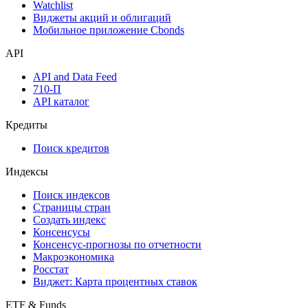
Watchlist
Виджеты акций и облигаций
Мобильное приложение Cbonds
API
API and Data Feed
710-П
API каталог
Кредиты
Поиск кредитов
Индексы
Поиск индексов
Страницы стран
Создать индекс
Консенсусы
Консенсус-прогнозы по отчетности
Макроэкономика
Росстат
Виджет: Карта процентных ставок
ETF & Funds