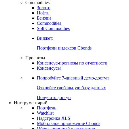
Commodities
Золото
Нефть
Бензин
Commodities
Soft Commodities
Виджет:
Портфели индексов Cbonds
Прогнозы
Консенсус-прогнозы по отчетности
Консенсусы
Попробуйте
7-дневный
демо-доступ
Откройте глобальную базу данных
Получить доступ
Инструментарий
Портфель
Watchlist
Надстройка XLS
Мобильное приложение Cbonds
Облигационный калькулятор