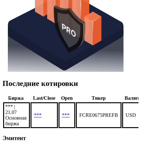
Последние котировки
Биржа
Last/Close
Open
Тикер
Валют
*** |
21.07
***
***
FCRE0675PREFB
USD
Основная
биржа
Эмитент