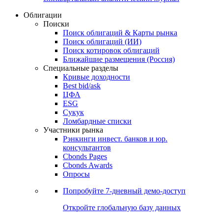
Облигации
Поиски
Поиск облигаций & Карты рынка
Поиск облигаций (ИИ)
Поиск котировок облигаций
Ближайшие размещения (Россия)
Специальные разделы
Кривые доходности
Best bid/ask
ЦФА
ESG
Сукук
Ломбардные списки
Участники рынка
Рэнкинги инвест. банков и юр.
консультантов
Cbonds Pages
Cbonds Awards
Опросы
Попробуйте
7-дневный
демо-доступ
Откройте глобальную базу данных