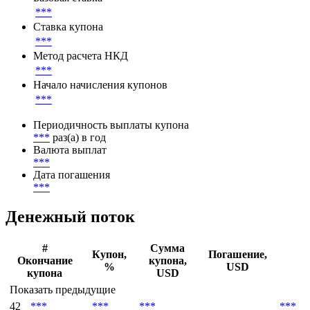
Параметры денежного потока
Базовая ставка
***
Ставка купона
***
Метод расчета НКД
***
Начало начисления купонов
***
Периодичность выплаты купона
***
раз(а) в год
Валюта выплат
***
Дата погашения
***
Денежный поток
#
Сумма
Купон,
Погашение,
Окончание
купона,