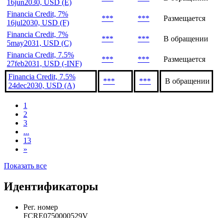
Financia Credit, 6.5%
***
***
В обращении
16jun2031, USD (D)
Financia Credit, 7%
***
***
В обращении
16jun2030, USD (E)
Financia Credit, 7%
***
***
Размещается
16jul2030, USD (F)
Financia Credit, 7%
***
***
В обращении
5may2031, USD (C)
Financia Credit, 7.5%
***
***
Размещается
27feb2031, USD (-INF)
Financia Credit, 7.5%
***
***
В обращении
24dec2030, USD (A)
1
2
3
...
13
»
Показать все