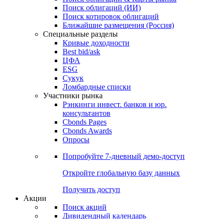
Облигации
Поиски
Поиск облигаций & Карты рынка
Поиск облигаций (ИИ)
Поиск котировок облигаций
Ближайшие размещения (Россия)
Специальные разделы
Кривые доходности
Best bid/ask
ЦФА
ESG
Сукук
Ломбардные списки
Участники рынка
Рэнкинги инвест. банков и юр.
консультантов
Cbonds Pages
Cbonds Awards
Опросы
Попробуйте
7-дневный
демо-доступ
Откройте глобальную базу данных