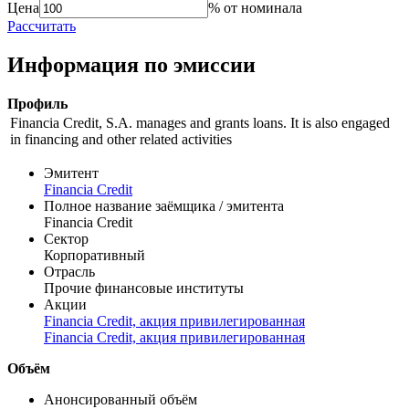
Справочник
цены
доходности
Цена
% от номинала
Рассчитать
Информация по эмиссии
Профиль
Financia Credit, S.A. manages and grants loans. It is also engaged
in financing and other related activities
Эмитент
Financia Credit
Полное название заёмщика / эмитента
Financia Credit
Сектор
Корпоративный
Отрасль
Прочие финансовые институты
Акции
Financia Credit, акция привилегированная
Financia Credit, акция привилегированная