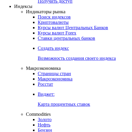
Попробуйте
7-дневный
демо-доступ
Откройте глобальную базу данных
Получить доступ
Индексы
Индикаторы рынка
Поиск индексов
Криптовалюты
Курсы валют Центральных Банков
Курсы валют Forex
Ставки центральных банков
Создать индекс
Возможность создания своего индекса
Макроэкономика
Страницы стран
Макроэкономика
Росстат
Виджет:
Карта процентных ставок