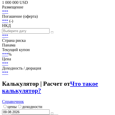
Статус
В обращении
Объем
1 000 000 USD
Размещение
***
Погашение (оферта)
***
(-)
НКД
***
Страна риска
Панама
Текущий купон
***
%
Цена
***
Доходность / дюрация
***
Калькулятор | Расчет от
Что такое
калькулятор?