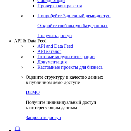
Сохраненные запросы
Виджеты акций и облигаций
Чат
Сбондс Люди
Проверка контрагента
Попробуйте
7-дневный
демо-доступ
Откройте глобальную базу данных
Получить доступ
API & Data Feed
API and Data Feed
API каталог
Готовые модули интеграции
Документация
Кастомные проекты для бизнеса
Оцените структуру и качество данных
в публичном демо-доступе
DEMO
Получите индивидуальный доступ
к интересующим данным