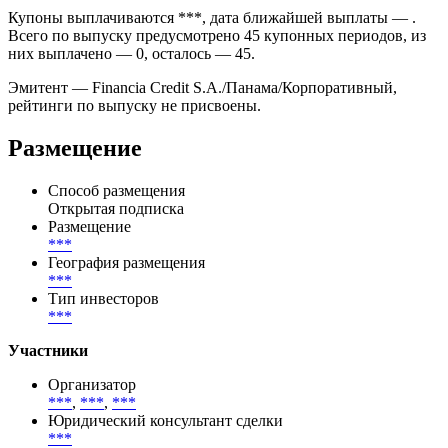
Ставка купона облигации Financia Credit установлена на
уровне ***% годовых и фиксируется по графику купонных
периодов.
Купоны выплачиваются ***, дата ближайшей выплаты — .
Всего по выпуску предусмотрено 45 купонных периодов, из
них выплачено — 0, осталось — 45.
Эмитент — Financia Credit S.A./Панама/Корпоративный,
рейтинги по выпуску не присвоены.
Размещение
Способ размещения
Открытая подписка
Размещение
***
География размещения
***
Тип инвесторов
***
Участники