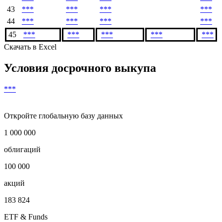
%
USD
купона
USD
Показать предыдущие
42
***
***
***
***
43
***
***
***
***
44
***
***
***
***
45
***
***
***
***
***
Скачать в Excel
Условия досрочного выкупа
***
Откройте глобальную базу данных
1 000 000
облигаций
100 000
акций