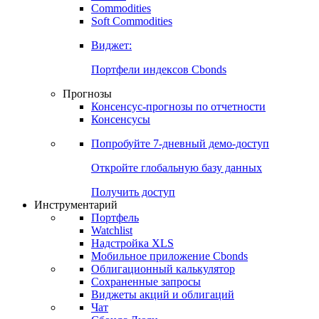
Commodities
Золото
Нефть
Бензин
Commodities
Soft Commodities
Виджет:
Портфели индексов Cbonds
Прогнозы
Консенсус-прогнозы по отчетности
Консенсусы
Попробуйте
7-дневный
демо-доступ
Откройте глобальную базу данных
Получить доступ
Инструментарий
Портфель
Watchlist
Надстройка XLS
Мобильное приложение Cbonds
Облигационный калькулятор