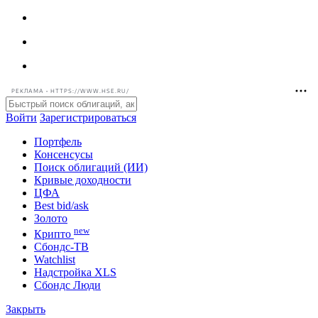
РЕКЛАМА • HTTPS://WWW.HSE.RU/
Войти
Зарегистрироваться
Портфель
Консенсусы
Поиск облигаций (ИИ)
Кривые доходности
ЦФА
Best bid/ask
Золото
new
Крипто
Сбондс-ТВ
Watchlist