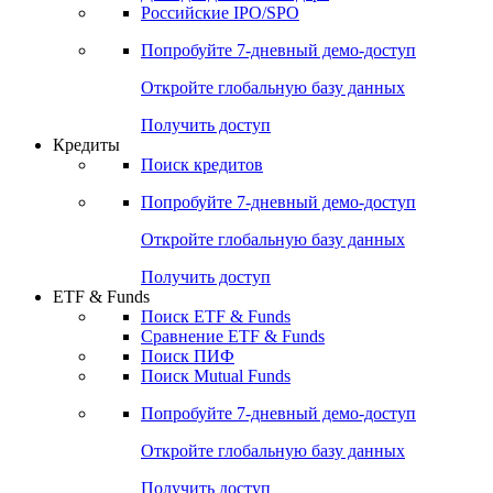
Получить доступ
Акции
Поиск акций
Дивидендный календарь
Российские IPO/SPO
Попробуйте
7-дневный
демо-доступ
Откройте глобальную базу данных
Получить доступ
Кредиты
Поиск кредитов
Попробуйте
7-дневный
демо-доступ
Откройте глобальную базу данных
Получить доступ
ETF & Funds
Поиск ETF & Funds
Сравнение ETF & Funds
Поиск ПИФ
Поиск Mutual Funds
Попробуйте
7-дневный
демо-доступ