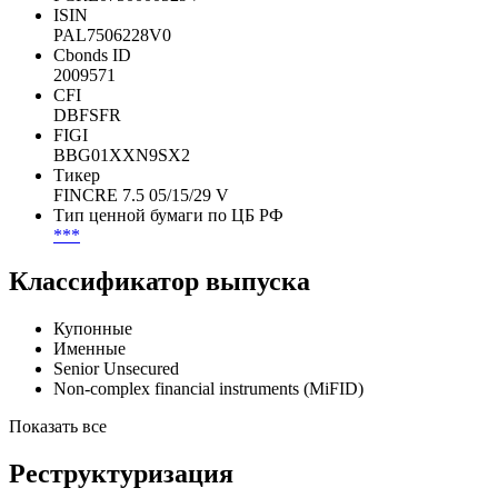
Идентификаторы
Рег. номер
FCRE0750000529V
ISIN
PAL7506228V0
Cbonds ID
2009571
CFI
DBFSFR
FIGI
BBG01XXN9SX2
Тикер
FINCRE 7.5 05/15/29 V
Тип ценной бумаги по ЦБ РФ
***
Классификатор выпуска
Купонные
Именные
Senior Unsecured
Non-complex financial instruments (MiFID)