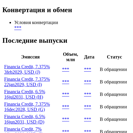
Организатор
***
,
***
,
***
Юридический консультант сделки
***
Конвертация и обмен
Условия конвертации
***
Последние выпуски
Объем,
Эмиссия
Дата
Статус
млн
Financia Credit, 7.375%
***
***
В обращении
3feb2029, USD (J)
Financia Credit, 7.375%
***
***
В обращении
22jan2029, USD (I)
Financia Credit, 6.5%
***
***
В обращении
16jul2031, USD (H)
Financia Credit, 7.375%
***
***
В обращении
16dec2028, USD (G)