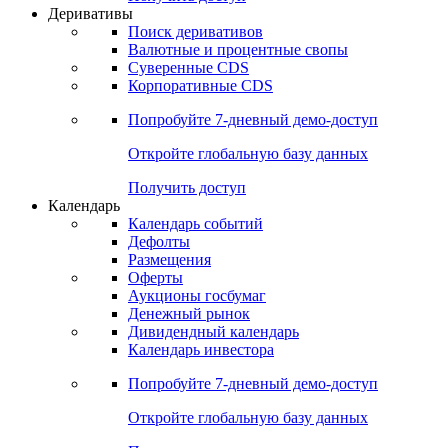
Откройте глобальную базу данных
Получить доступ
Деривативы
Поиск деривативов
Валютные и процентные свопы
Суверенные CDS
Корпоративные CDS
Попробуйте
7-дневный
демо-доступ
Откройте глобальную базу данных
Получить доступ
Календарь
Календарь событий
Дефолты
Размещения
Оферты
Аукционы госбумаг
Денежный рынок
Дивидендный календарь
Календарь инвестора