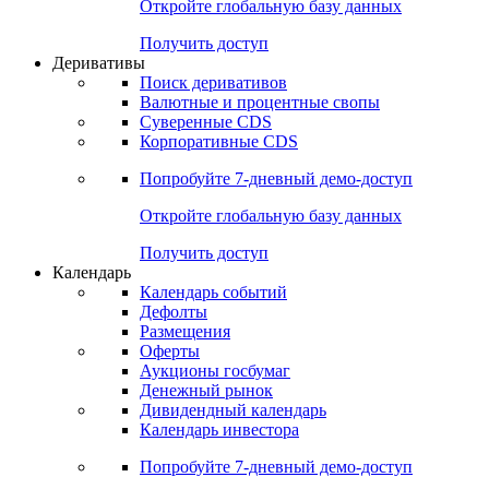
Откройте глобальную базу данных
Получить доступ
Деривативы
Поиск деривативов
Валютные и процентные свопы
Суверенные CDS
Корпоративные CDS
Попробуйте
7-дневный
демо-доступ
Откройте глобальную базу данных
Получить доступ
Календарь
Календарь событий
Дефолты
Размещения
Оферты
Аукционы госбумаг
Денежный рынок
Дивидендный календарь
Календарь инвестора
Попробуйте
7-дневный
демо-доступ