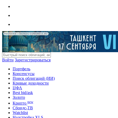
РЕКЛАМА • CBONDS-CONGRESS.RU
Войти
Зарегистрироваться
Портфель
Консенсусы
Поиск облигаций (ИИ)
Кривые доходности
ЦФА
Best bid/ask
Золото
new
Крипто
Сбондс-ТВ
Watchlist
Надстройка XLS