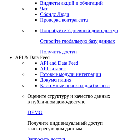
Виджеты акций и облигаций
Чат
Сбондс Люди
Проверка контрагента
Попробуйте
7-дневный
демо-доступ
Откройте глобальную базу данных
Получить доступ
API & Data Feed
API and Data Feed
API каталог
Готовые модули интеграции
Документация
Кастомные проекты для бизнеса
Оцените структуру и качество данных
в публичном демо-доступе
DEMO
Получите индивидуальный доступ
к интересующим данным
Запросить доступ