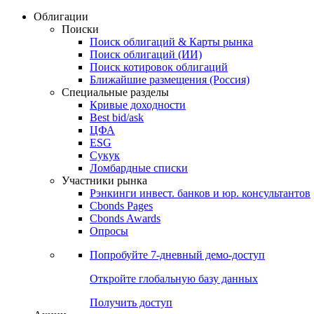
Облигации
Поиски
Поиск облигаций & Карты рынка
Поиск облигаций (ИИ)
Поиск котировок облигаций
Ближайшие размещения (Россия)
Специальные разделы
Кривые доходности
Best bid/ask
ЦФА
ESG
Сукук
Ломбардные списки
Участники рынка
Рэнкинги инвест. банков и юр. консультантов
Cbonds Pages
Cbonds Awards
Опросы
Попробуйте
7-дневный
демо-доступ
Откройте глобальную базу данных
Получить доступ