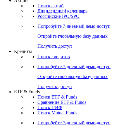
Акции
Поиск акций
Дивидендный календарь
Российские IPO/SPO
Попробуйте
7-дневный
демо-доступ
Откройте глобальную базу данных
Получить доступ
Кредиты
Поиск кредитов
Попробуйте
7-дневный
демо-доступ
Откройте глобальную базу данных
Получить доступ
ETF & Funds
Поиск ETF & Funds
Сравнение ETF & Funds
Поиск ПИФ
Поиск Mutual Funds
Попробуйте
7-дневный
демо-доступ