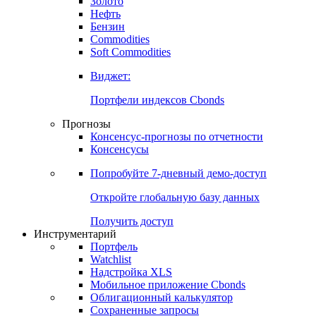
Золото
Нефть
Бензин
Commodities
Soft Commodities
Виджет:
Портфели индексов Cbonds
Прогнозы
Консенсус-прогнозы по отчетности
Консенсусы
Попробуйте
7-дневный
демо-доступ
Откройте глобальную базу данных
Получить доступ
Инструментарий
Портфель
Watchlist
Надстройка XLS
Мобильное приложение Cbonds
Облигационный калькулятор
Сохраненные запросы