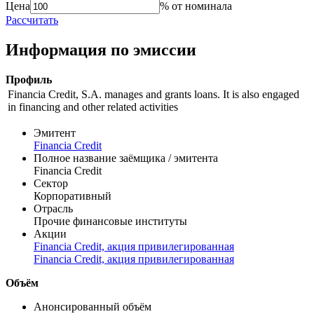
Справочник
цены
доходности
Цена
% от номинала
Рассчитать
Информация по эмиссии
Профиль
Financia Credit, S.A. manages and grants loans. It is also engaged
in financing and other related activities
Эмитент
Financia Credit
Полное название заёмщика / эмитента
Financia Credit
Сектор
Корпоративный
Отрасль
Прочие финансовые институты
Акции
Financia Credit, акция привилегированная
Financia Credit, акция привилегированная