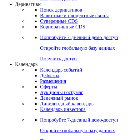
Откройте глобальную базу данных
Получить доступ
Деривативы
Поиск деривативов
Валютные и процентные свопы
Суверенные CDS
Корпоративные CDS
Попробуйте
7-дневный
демо-доступ
Откройте глобальную базу данных
Получить доступ
Календарь
Календарь событий
Дефолты
Размещения
Оферты
Аукционы госбумаг
Денежный рынок
Дивидендный календарь
Календарь инвестора