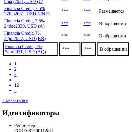
Financia Credit, 7%
***
***
Размещается
16jul2030, USD (F)
Financia Credit, 7%
***
***
В обращении
5may2031, USD (C)
Financia Credit, 7.5%
***
***
Размещается
27feb2031, USD (-INF)
Financia Credit, 7.5%
***
***
В обращении
24dec2030, USD (A)
Financia Credit, 7%
***
***
В обращении
22jul2027, USD (BB)
Financia Credit, 7%
***
***
В обращении
5apr2031, USD (AQ)
1
2
3
...
12
»
Показать все