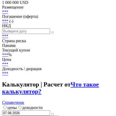
Статус
В обращении
Объем
1 000 000 USD
Размещение
***
Погашение (оферта)
***
(-)
НКД
***
Страна риска
Панама
Текущий купон
***
%
Цена
***
Доходность / дюрация
***
Калькулятор | Расчет от
Что такое
калькулятор?