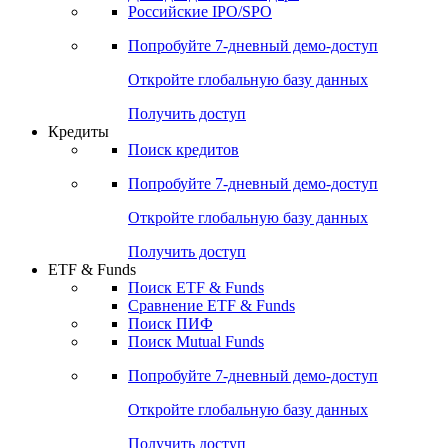
Получить доступ
Акции
Поиск акций
Дивидендный календарь
Российские IPO/SPO
Попробуйте
7-дневный
демо-доступ
Откройте глобальную базу данных
Получить доступ
Кредиты
Поиск кредитов
Попробуйте
7-дневный
демо-доступ
Откройте глобальную базу данных
Получить доступ
ETF & Funds
Поиск ETF & Funds
Сравнение ETF & Funds
Поиск ПИФ
Поиск Mutual Funds
Попробуйте
7-дневный
демо-доступ