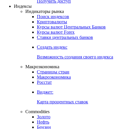
Попробуйте
7-дневный
демо-доступ
Откройте глобальную базу данных
Получить доступ
Индексы
Индикаторы рынка
Поиск индексов
Криптовалюты
Курсы валют Центральных Банков
Курсы валют Forex
Ставки центральных банков
Создать индекс
Возможность создания своего индекса
Макроэкономика
Страницы стран
Макроэкономика
Росстат
Виджет:
Карта процентных ставок