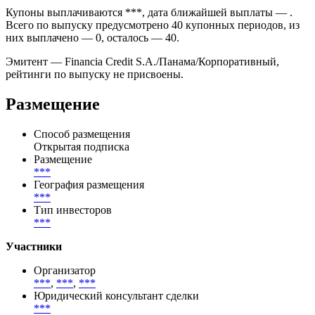
Ставка купона облигации Financia Credit установлена на
уровне ***% годовых и фиксируется по графику купонных
периодов.
Купоны выплачиваются ***, дата ближайшей выплаты — .
Всего по выпуску предусмотрено 40 купонных периодов, из
них выплачено — 0, осталось — 40.
Эмитент — Financia Credit S.A./Панама/Корпоративный,
рейтинги по выпуску не присвоены.
Размещение
Способ размещения
Открытая подписка
Размещение
***
География размещения
***
Тип инвесторов
***
Участники