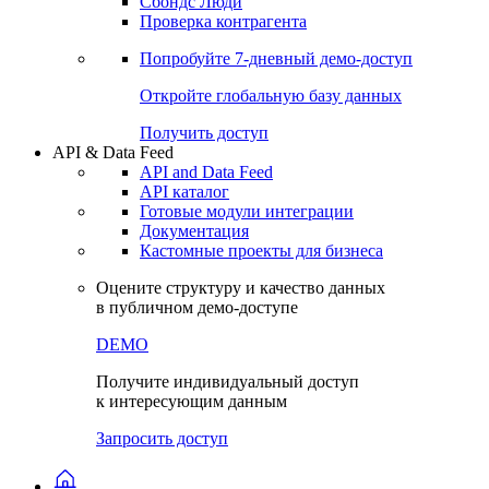
Сохраненные запросы
Виджеты акций и облигаций
Чат
Сбондс Люди
Проверка контрагента
Попробуйте
7-дневный
демо-доступ
Откройте глобальную базу данных
Получить доступ
API & Data Feed
API and Data Feed
API каталог
Готовые модули интеграции
Документация
Кастомные проекты для бизнеса
Оцените структуру и качество данных
в публичном демо-доступе
DEMO
Получите индивидуальный доступ
к интересующим данным