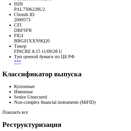
Идентификаторы
Рег. номер
FCRE0815001128U
ISIN
PAL7506228U2
Cbonds ID
2009573
CFI
DBFSFR
FIGI
BBG01XXN9Q20
Тикер
FINCRE 8.15 11/09/28 U
Тип ценной бумаги по ЦБ РФ
***
Классификатор выпуска
Купонные
Именные
Senior Unsecured
Non-complex financial instruments (MiFID)