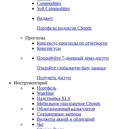
Commodities
Золото
Нефть
Бензин
Commodities
Soft Commodities
Виджет:
Портфели индексов Cbonds
Прогнозы
Консенсус-прогнозы по отчетности
Консенсусы
Попробуйте
7-дневный
демо-доступ
Откройте глобальную базу данных
Получить доступ
Инструментарий
Портфель
Watchlist
Надстройка XLS
Мобильное приложение Cbonds
Облигационный калькулятор