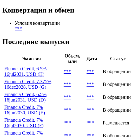
Организатор
***
,
***
,
***
Юридический консультант сделки
***
Конвертация и обмен
Условия конвертации
***
Последние выпуски
Объем,
Эмиссия
Дата
Статус
млн
Financia Credit, 6.5%
***
***
В обращении
16jul2031, USD (H)
Financia Credit, 7.375%
***
***
В обращении
16dec2028, USD (G)
Financia Credit, 6.5%
***
***
В обращении
16jun2031, USD (D)
Financia Credit, 7%
***
***
В обращении
16jun2030, USD (E)