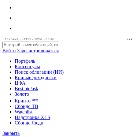
РЕКЛАМА • HTTPS://WWW.HSE.RU/
Войти
Зарегистрироваться
Портфель
Консенсусы
Поиск облигаций (ИИ)
Кривые доходности
ЦФА
Best bid/ask
Золото
new
Крипто
Сбондс-ТВ
Watchlist