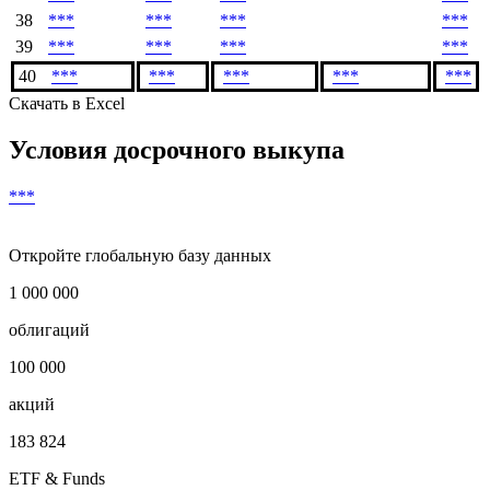
%
USD
купона
USD
Показать предыдущие
37
***
***
***
***
38
***
***
***
***
39
***
***
***
***
40
***
***
***
***
***
Скачать в Excel
Условия досрочного выкупа
***
Откройте глобальную базу данных
1 000 000
облигаций
100 000
акций