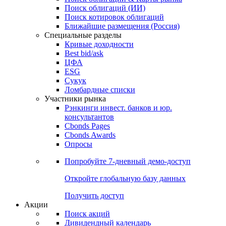
Облигации
Поиски
Поиск облигаций & Карты рынка
Поиск облигаций (ИИ)
Поиск котировок облигаций
Ближайшие размещения (Россия)
Специальные разделы
Кривые доходности
Best bid/ask
ЦФА
ESG
Сукук
Ломбардные списки
Участники рынка
Рэнкинги инвест. банков и юр.
консультантов
Cbonds Pages
Cbonds Awards
Опросы
Попробуйте
7-дневный
демо-доступ
Откройте глобальную базу данных