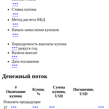
Параметры денежного потока
Базовая ставка
***
Ставка купона
***
Метод расчета НКД
***
Начало начисления купонов
***
Периодичность выплаты купона
***
раз(а) в год
Валюта выплат
***
Дата погашения
***
Денежный поток
#
Сумма
Купон,
Погашение,
Окончание
купона,