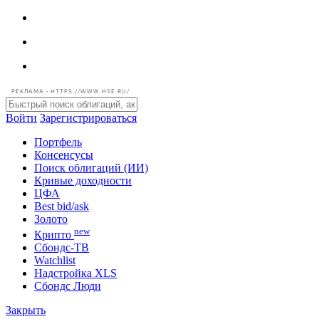
РЕКЛАМА • HTTPS://WWW.HSE.RU/
Войти
Зарегистрироваться
Портфель
Консенсусы
Поиск облигаций (ИИ)
Кривые доходности
ЦФА
Best bid/ask
Золото
new
Крипто
Сбондс-ТВ
Watchlist
Надстройка XLS