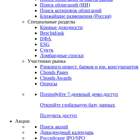
Облигации
Поиски
Поиск облигаций & Карты рынка
Поиск облигаций (ИИ)
Поиск котировок облигаций
Ближайшие размещения (Россия)
Специальные разделы
Кривые доходности
Best bid/ask
ЦФА
ESG
Сукук
Ломбардные списки
Участники рынка
Рэнкинги инвест. банков и юр. консультантов
Cbonds Pages
Cbonds Awards
Опросы
Попробуйте
7-дневный
демо-доступ
Откройте глобальную базу данных
Получить доступ