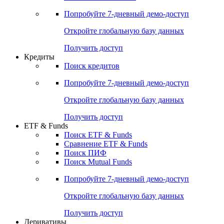
Акции
Поиск акций
Дивидендный календарь
Российские IPO/SPO
Попробуйте
7-дневный
демо-доступ
Откройте глобальную базу данных
Получить доступ
Кредиты
Поиск кредитов
Попробуйте
7-дневный
демо-доступ
Откройте глобальную базу данных
Получить доступ
ETF & Funds
Поиск ETF & Funds
Сравнение ETF & Funds
Поиск ПИФ
Поиск Mutual Funds
Попробуйте
7-дневный
демо-доступ