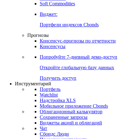
Золото
Нефть
Бензин
Commodities
Soft Commodities
Виджет:
Портфели индексов Cbonds
Прогнозы
Консенсус-прогнозы по отчетности
Консенсусы
Попробуйте
7-дневный
демо-доступ
Откройте глобальную базу данных
Получить доступ
Инструментарий
Портфель
Watchlist
Надстройка XLS
Мобильное приложение Cbonds
Облигационный калькулятор
Сохраненные запросы