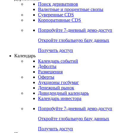
Откройте глобальную базу данных
Получить доступ
Деривативы
Поиск деривативов
Валютные и процентные свопы
Суверенные CDS
Корпоративные CDS
Попробуйте
7-дневный
демо-доступ
Откройте глобальную базу данных
Получить доступ
Календарь
Календарь событий
Дефолты
Размещения
Оферты
Аукционы госбумаг
Денежный рынок
Дивидендный календарь
Календарь инвестора
Попробуйте
7-дневный
демо-доступ