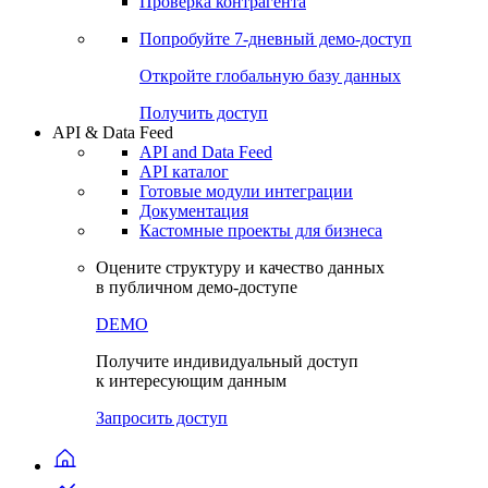
Виджеты акций и облигаций
Чат
Сбондс Люди
Проверка контрагента
Попробуйте
7-дневный
демо-доступ
Откройте глобальную базу данных
Получить доступ
API & Data Feed
API and Data Feed
API каталог
Готовые модули интеграции
Документация
Кастомные проекты для бизнеса
Оцените структуру и качество данных
в публичном демо-доступе
DEMO
Получите индивидуальный доступ
к интересующим данным
Запросить доступ