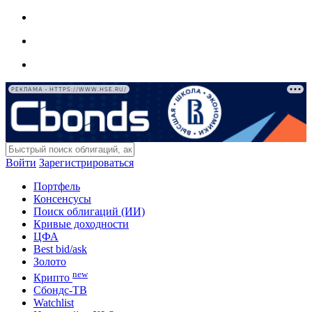
РЕКЛАМА • HTTPS://WWW.HSE.RU/
Войти
Зарегистрироваться
Портфель
Консенсусы
Поиск облигаций (ИИ)
Кривые доходности
ЦФА
Best bid/ask
Золото
new
Крипто
Сбондс-ТВ
Watchlist