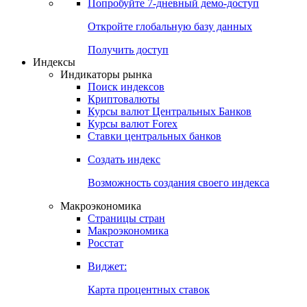
Попробуйте
7-дневный
демо-доступ
Откройте глобальную базу данных
Получить доступ
Индексы
Индикаторы рынка
Поиск индексов
Криптовалюты
Курсы валют Центральных Банков
Курсы валют Forex
Ставки центральных банков
Создать индекс
Возможность создания своего индекса
Макроэкономика
Страницы стран
Макроэкономика
Росстат
Виджет:
Карта процентных ставок