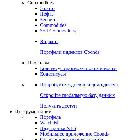
Commodities
Золото
Нефть
Бензин
Commodities
Soft Commodities
Виджет:
Портфели индексов Cbonds
Прогнозы
Консенсус-прогнозы по отчетности
Консенсусы
Попробуйте
7-дневный
демо-доступ
Откройте глобальную базу данных
Получить доступ
Инструментарий
Портфель
Watchlist
Надстройка XLS
Мобильное приложение Cbonds
Облигационный калькулятор