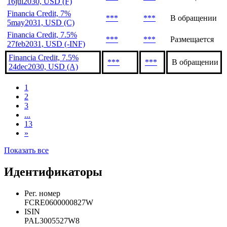
16jul2030, USD (F)
Financia Credit, 7%
***
***
В обращении
5may2031, USD (C)
Financia Credit, 7.5%
***
***
Размещается
27feb2031, USD (-INF)
Financia Credit, 7.5%
***
***
В обращении
24dec2030, USD (A)
1
2
3
...
13
»
Показать все
Идентификаторы
Рег. номер
FCRE0600000827W
ISIN
PAL3005527W8