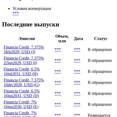
Условия конвертации
***
Последние выпуски
Объем,
Эмиссия
Дата
Статус
млн
Financia Credit, 7.375%
***
***
В обращении
3feb2029, USD (J)
Financia Credit, 7.375%
***
***
В обращении
22jan2029, USD (I)
Financia Credit, 6.5%
***
***
В обращении
16jul2031, USD (H)
Financia Credit, 7.375%
***
***
В обращении
16dec2028, USD (G)
Financia Credit, 6.5%
***
***
В обращении
16jun2031, USD (D)
Financia Credit, 7%
***
***
В обращении
16jun2030, USD (E)
Financia Credit, 7%
***
***
Размещается