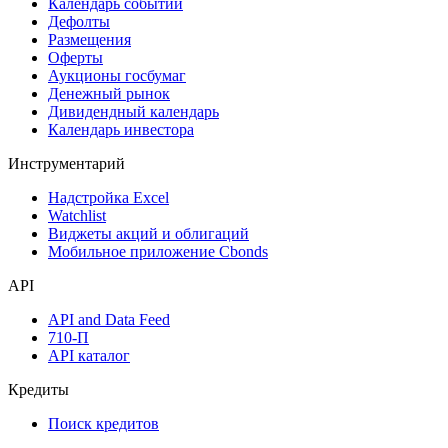
Календарь событий
Дефолты
Размещения
Оферты
Аукционы госбумаг
Денежный рынок
Дивидендный календарь
Календарь инвестора
Инструментарий
Надстройка Excel
Watchlist
Виджеты акций и облигаций
Мобильное приложение Cbonds
API
API and Data Feed
710-П
API каталог
Кредиты
Поиск кредитов