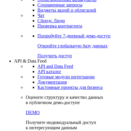
Сохраненные запросы
Виджеты акций и облигаций
Чат
Сбондс Люди
Проверка контрагента
Попробуйте
7-дневный
демо-доступ
Откройте глобальную базу данных
Получить доступ
API & Data Feed
API and Data Feed
API каталог
Готовые модули интеграции
Документация
Кастомные проекты для бизнеса
Оцените структуру и качество данных
в публичном демо-доступе
DEMO
Получите индивидуальный доступ
к интересующим данным