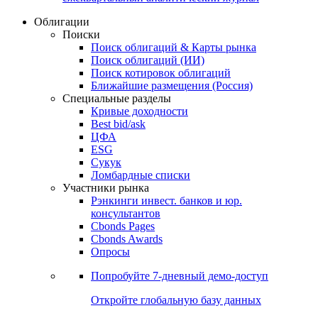
Облигации
Поиски
Поиск облигаций & Карты рынка
Поиск облигаций (ИИ)
Поиск котировок облигаций
Ближайшие размещения (Россия)
Специальные разделы
Кривые доходности
Best bid/ask
ЦФА
ESG
Сукук
Ломбардные списки
Участники рынка
Рэнкинги инвест. банков и юр.
консультантов
Cbonds Pages
Cbonds Awards
Опросы
Попробуйте
7-дневный
демо-доступ
Откройте глобальную базу данных