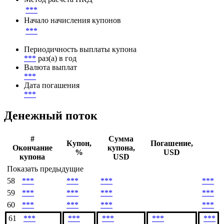
***
Начало начисления купонов
***
Периодичность выплаты купона
***
раз(а) в год
Валюта выплат
***
Дата погашения
***
Денежный поток
#
Сумма
Купон,
Погашение,
Окончание
купона,
%
USD
купона
USD
Показать предыдущие
58
***
***
***
***
59
***
***
***
***
60
***
***
***
***
61
***
***
***
***
***