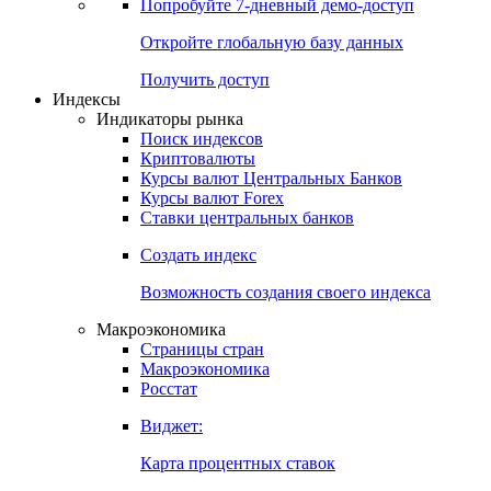
Попробуйте
7-дневный
демо-доступ
Откройте глобальную базу данных
Получить доступ
Индексы
Индикаторы рынка
Поиск индексов
Криптовалюты
Курсы валют Центральных Банков
Курсы валют Forex
Ставки центральных банков
Создать индекс
Возможность создания своего индекса
Макроэкономика
Страницы стран
Макроэкономика
Росстат
Виджет:
Карта процентных ставок