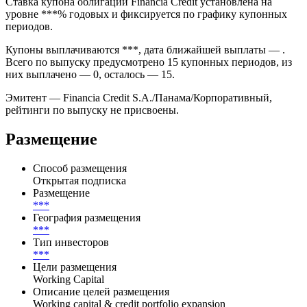
Ставка купона облигации Financia Credit установлена на
уровне ***% годовых и фиксируется по графику купонных
периодов.
Купоны выплачиваются ***, дата ближайшей выплаты — .
Всего по выпуску предусмотрено 15 купонных периодов, из
них выплачено — 0, осталось — 15.
Эмитент — Financia Credit S.A./Панама/Корпоративный,
рейтинги по выпуску не присвоены.
Размещение
Способ размещения
Открытая подписка
Размещение
***
География размещения
***
Тип инвесторов
***
Цели размещения
Working Capital
Описание целей размещения
Working capital & credit portfolio expansion