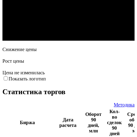
14. Май
19. Май
21. Май
1. Июн
Снижение цены
Рост цены
Цена не изменилась
Показать логотип
Статистика торгов
Методика
Кол-
Оборот
Сре
во
Дата
90
обо
Биржа
сделок
расчета
дней,
90 д
90
млн
м
дней