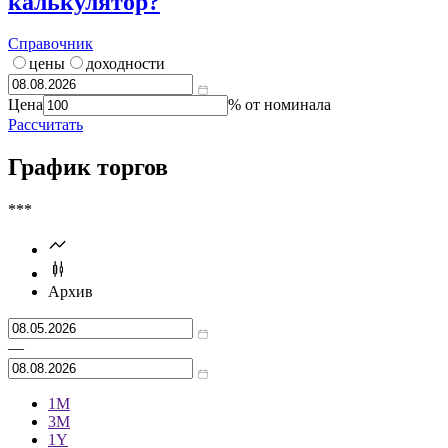
калькулятор?
Справочник
цены
доходности
Цена
% от номинала
Рассчитать
График торгов
***
Архив
—
1М
3М
1Y