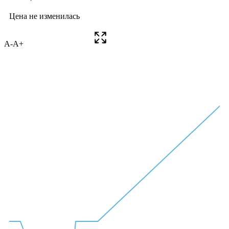
A-
A+