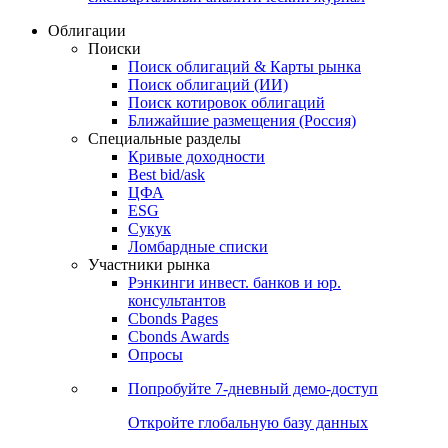
Облигации
Поиски
Поиск облигаций & Карты рынка
Поиск облигаций (ИИ)
Поиск котировок облигаций
Ближайшие размещения (Россия)
Специальные разделы
Кривые доходности
Best bid/ask
ЦФА
ESG
Сукук
Ломбардные списки
Участники рынка
Рэнкинги инвест. банков и юр.
консультантов
Cbonds Pages
Cbonds Awards
Опросы
Попробуйте
7-дневный
демо-доступ
Откройте глобальную базу данных