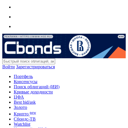
РЕКЛАМА • HTTPS://WWW.HSE.RU/
Войти
Зарегистрироваться
Портфель
Консенсусы
Поиск облигаций (ИИ)
Кривые доходности
ЦФА
Best bid/ask
Золото
new
Крипто
Сбондс-ТВ
Watchlist