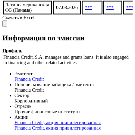
Латиноамериканская
07.08.2026
***
***
***
ФБ (Панама)
Скачать в Excel
Информация по эмиссии
Профиль
Financia Credit, S.A. manages and grants loans. It is also engaged
in financing and other related activities
Эмитент
Financia Credit
Полное название заёмщика / эмитента
Financia Credit
Сектор
Корпоративный
Отрасль
Прочие финансовые институты
Акции
Financia Credit, акция привилегированная
Financia Credit, акция привилегированная