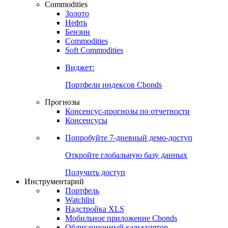
Commodities
Золото
Нефть
Бензин
Commodities
Soft Commodities
Виджет:
Портфели индексов Cbonds
Прогнозы
Консенсус-прогнозы по отчетности
Консенсусы
Попробуйте
7-дневный
демо-доступ
Откройте глобальную базу данных
Получить доступ
Инструментарий
Портфель
Watchlist
Надстройка XLS
Мобильное приложение Cbonds
Облигационный калькулятор