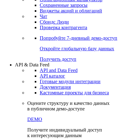
Сохраненные запросы
Виджеты акций и облигаций
Чат
Сбондс Люди
Проверка контрагента
Попробуйте
7-дневный
демо-доступ
Откройте глобальную базу данных
Получить доступ
API & Data Feed
API and Data Feed
API каталог
Готовые модули интеграции
Документация
Кастомные проекты для бизнеса
Оцените структуру и качество данных
в публичном демо-доступе
DEMO
Получите индивидуальный доступ
к интересующим данным