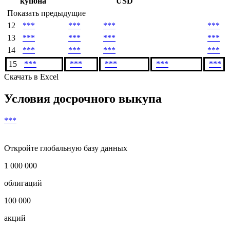
купона
USD
Показать предыдущие
12
***
***
***
***
13
***
***
***
***
14
***
***
***
***
15
***
***
***
***
***
Скачать в Excel
Условия досрочного выкупа
***
Откройте глобальную базу данных
1 000 000
облигаций
100 000
акций