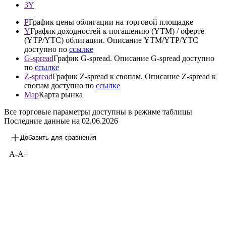
3Y
P
График цены облигации на торговой площадке
Y
График доходностей к погашению (YTM) / оферте
(YTP/YTC) облигации. Описание YTM/YTP/YTC
доступно по
ссылке
G-spread
График G-spread. Описание G-spread доступно
по
ссылке
Z-spread
График Z-spread к свопам. Описание Z-spread к
свопам доступно по
ссылке
Map
Карта рынка
Все торговые параметры доступны в режиме таблицы
Последние данные на
02.06.2026
Добавить для сравнения