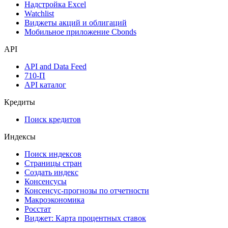
Надстройка Excel
Watchlist
Виджеты акций и облигаций
Мобильное приложение Cbonds
API
API and Data Feed
710-П
API каталог
Кредиты
Поиск кредитов
Индексы
Поиск индексов
Страницы стран
Создать индекс
Консенсусы
Консенсус-прогнозы по отчетности
Макроэкономика
Росстат
Виджет: Карта процентных ставок