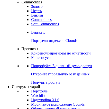
Commodities
Золото
Нефть
Бензин
Commodities
Soft Commodities
Виджет:
Портфели индексов Cbonds
Прогнозы
Консенсус-прогнозы по отчетности
Консенсусы
Попробуйте
7-дневный
демо-доступ
Откройте глобальную базу данных
Получить доступ
Инструментарий
Портфель
Watchlist
Надстройка XLS
Мобильное приложение Cbonds
Облигационный калькулятор