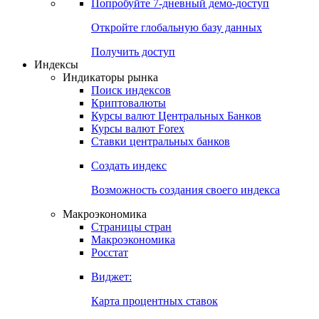
Попробуйте
7-дневный
демо-доступ
Откройте глобальную базу данных
Получить доступ
Индексы
Индикаторы рынка
Поиск индексов
Криптовалюты
Курсы валют Центральных Банков
Курсы валют Forex
Ставки центральных банков
Создать индекс
Возможность создания своего индекса
Макроэкономика
Страницы стран
Макроэкономика
Росстат
Виджет:
Карта процентных ставок