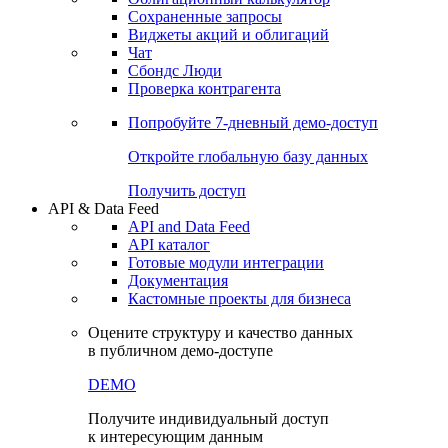
Сохраненные запросы
Виджеты акций и облигаций
Чат
Сбондс Люди
Проверка контрагента
Попробуйте
7-дневный
демо-доступ
Откройте глобальную базу данных
Получить доступ
API & Data Feed
API and Data Feed
API каталог
Готовые модули интеграции
Документация
Кастомные проекты для бизнеса
Оцените структуру и качество данных
в публичном демо-доступе
DEMO
Получите индивидуальный доступ
к интересующим данным