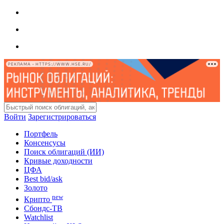
РЕКЛАМА • HTTPS://WWW.HSE.RU/
Войти
Зарегистрироваться
Портфель
Консенсусы
Поиск облигаций (ИИ)
Кривые доходности
ЦФА
Best bid/ask
Золото
new
Крипто
Сбондс-ТВ
Watchlist