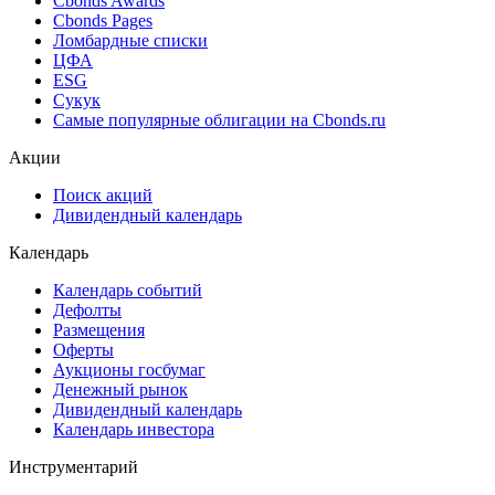
Cbonds Awards
Cbonds Pages
Ломбардные списки
ЦФА
ESG
Сукук
Самые популярные облигации на Cbonds.ru
Акции
Поиск акций
Дивидендный календарь
Календарь
Календарь событий
Дефолты
Размещения
Оферты
Аукционы госбумаг
Денежный рынок
Дивидендный календарь
Календарь инвестора
Инструментарий