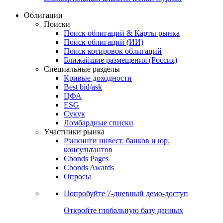
Облигации
Поиски
Поиск облигаций & Карты рынка
Поиск облигаций (ИИ)
Поиск котировок облигаций
Ближайшие размещения (Россия)
Специальные разделы
Кривые доходности
Best bid/ask
ЦФА
ESG
Сукук
Ломбардные списки
Участники рынка
Рэнкинги инвест. банков и юр.
консультантов
Cbonds Pages
Cbonds Awards
Опросы
Попробуйте
7-дневный
демо-доступ
Откройте глобальную базу данных