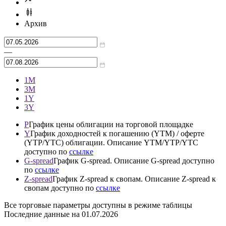
Архив
—
1М
3М
1Y
3Y
P
График цены облигации на торговой площадке
Y
График доходностей к погашению (YTM) / оферте
(YTP/YTC) облигации. Описание YTM/YTP/YTC
доступно по
ссылке
G-spread
График G-spread. Описание G-spread доступно
по
ссылке
Z-spread
График Z-spread к свопам. Описание Z-spread к
свопам доступно по
ссылке
Все торговые параметры доступны в режиме таблицы
Последние данные на
01.07.2026