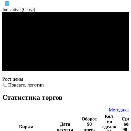
Indicative (Close)
Объем торгов
21:00:00.000
Рост цены
Показать логотип
Статистика торгов
Методика
Кол-
Оборот
Сре
во
Дата
90
обо
Биржа
сделок
расчета
дней,
90 д