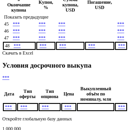
Купон,
Погашение,
Окончание
купона,
%
USD
купона
USD
Показать предыдущие
45
***
***
***
***
46
***
***
***
***
47
***
***
***
***
48
***
***
***
***
***
Скачать в Excel
Условия досрочного выкупа
***
Выкупленный
Тип
Тип
Дата
Цена
объём по
оферты
опциона
номиналу, млн
***
***
***
***
***
Откройте глобальную базу данных
1 000 000