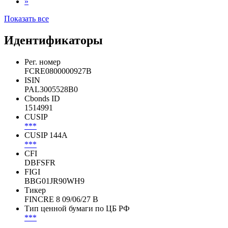
»
Показать все
Идентификаторы
Рег. номер
FCRE0800000927B
ISIN
PAL3005528B0
Cbonds ID
1514991
CUSIP
***
CUSIP 144A
***
CFI
DBFSFR
FIGI
BBG01JR90WH9
Тикер
FINCRE 8 09/06/27 B
Тип ценной бумаги по ЦБ РФ
***