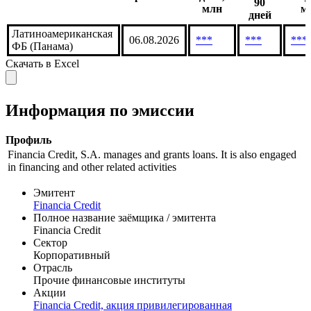
90
млн
м
дней
Латиноамериканская
06.08.2026
***
***
***
ФБ (Панама)
Скачать в Excel
Информация по эмиссии
Профиль
Financia Credit, S.A. manages and grants loans. It is also engaged
in financing and other related activities
Эмитент
Financia Credit
Полное название заёмщика / эмитента
Financia Credit
Сектор
Корпоративный
Отрасль
Прочие финансовые институты
Акции
Financia Credit, акция привилегированная