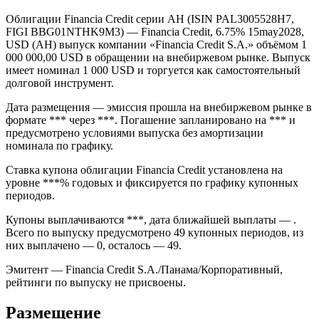
Облигации Financia Credit серии AH (ISIN PAL3005528H7,
FIGI BBG01NTHK9M3) — Financia Credit, 6.75% 15may2028,
USD (AH) выпуск компании «Financia Credit S.A.» объёмом 1
000 000,00 USD в обращении на внебиржевом рынке. Выпуск
имеет номинал 1 000 USD и торгуется как самостоятельный
долговой инструмент.
Дата размещения — эмиссия прошла на внебиржевом рынке в
формате *** через ***. Погашение запланировано на *** и
предусмотрено условиями выпуска без амортизации
номинала по графику.
Ставка купона облигации Financia Credit установлена на
уровне ***% годовых и фиксируется по графику купонных
периодов.
Купоны выплачиваются ***, дата ближайшей выплаты — .
Всего по выпуску предусмотрено 49 купонных периодов, из
них выплачено — 0, осталось — 49.
Эмитент — Financia Credit S.A./Панама/Корпоративный,
рейтинги по выпуску не присвоены.
Размещение