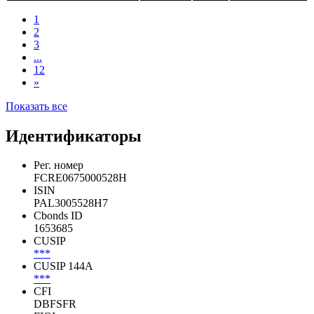
1
2
3
...
12
»
Показать все
Идентификаторы
Рег. номер
FCRE0675000528H
ISIN
PAL3005528H7
Cbonds ID
1653685
CUSIP
***
CUSIP 144A
***
CFI
DBFSFR