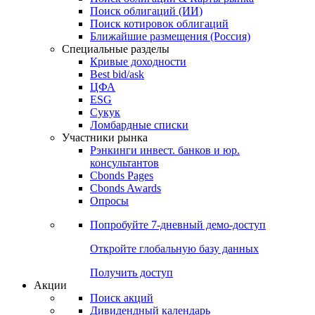
Поиск облигаций (ИИ)
Поиск котировок облигаций
Ближайшие размещения (Россия)
Специальные разделы
Кривые доходности
Best bid/ask
ЦФА
ESG
Сукук
Ломбардные списки
Участники рынка
Рэнкинги инвест. банков и юр.
консультантов
Cbonds Pages
Cbonds Awards
Опросы
Попробуйте
7-дневный
демо-доступ
Откройте глобальную базу данных
Получить доступ
Акции
Поиск акций
Дивидендный календарь