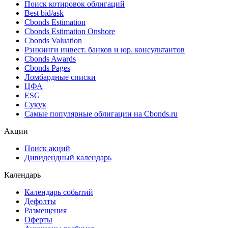
Поиск котировок облигаций
Best bid/ask
Cbonds Estimation
Cbonds Estimation Onshore
Cbonds Valuation
Рэнкинги инвест. банков и юр. консультантов
Cbonds Awards
Cbonds Pages
Ломбардные списки
ЦФА
ESG
Сукук
Самые популярные облигации на Cbonds.ru
Акции
Поиск акций
Дивидендный календарь
Календарь
Календарь событий
Дефолты
Размещения
Оферты