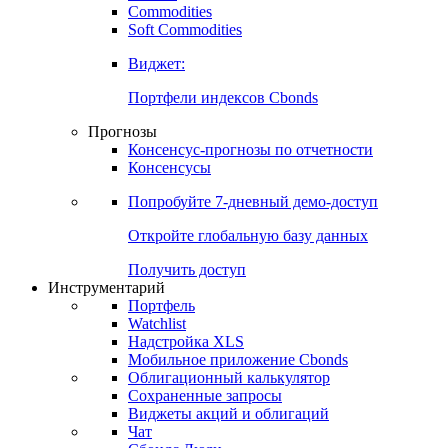
Commodities
Soft Commodities
Виджет:
Портфели индексов Cbonds
Прогнозы
Консенсус-прогнозы по отчетности
Консенсусы
Попробуйте
7-дневный
демо-доступ
Откройте глобальную базу данных
Получить доступ
Инструментарий
Портфель
Watchlist
Надстройка XLS
Мобильное приложение Cbonds
Облигационный калькулятор
Сохраненные запросы
Виджеты акций и облигаций
Чат