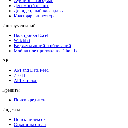
Аукционы госбумаг
Денежный рынок
Дивидендный календарь
Календарь инвестора
Инструментарий
Надстройка Excel
Watchlist
Виджеты акций и облигаций
Мобильное приложение Cbonds
API
API and Data Feed
710-П
API каталог
Кредиты
Поиск кредитов
Индексы
Поиск индексов
Страницы стран