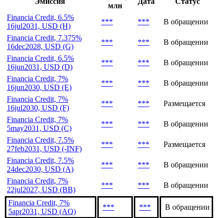
Эмиссия
Дата
Статус
млн
Financia Credit, 6.5%
***
***
В обращении
16jul2031, USD (H)
Financia Credit, 7.375%
***
***
В обращении
16dec2028, USD (G)
Financia Credit, 6.5%
***
***
В обращении
16jun2031, USD (D)
Financia Credit, 7%
***
***
В обращении
16jun2030, USD (E)
Financia Credit, 7%
***
***
Размещается
16jul2030, USD (F)
Financia Credit, 7%
***
***
В обращении
5may2031, USD (C)
Financia Credit, 7.5%
***
***
Размещается
27feb2031, USD (-INF)
Financia Credit, 7.5%
***
***
В обращении
24dec2030, USD (A)
Financia Credit, 7%
***
***
В обращении
22jul2027, USD (BB)
Financia Credit, 7%
***
***
В обращении
5apr2031, USD (AQ)