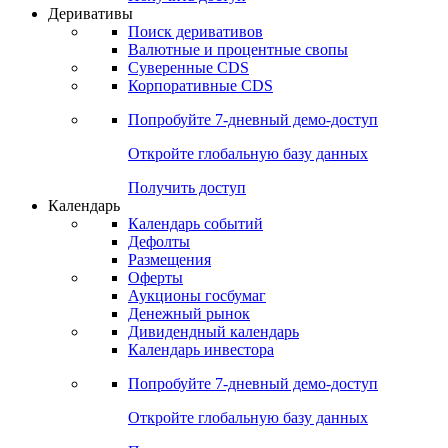
Деривативы
Поиск деривативов
Валютные и процентные свопы
Суверенные CDS
Корпоративные CDS
Попробуйте
7-дневный
демо-доступ
Откройте глобальную базу данных
Получить доступ
Календарь
Календарь событий
Дефолты
Размещения
Оферты
Аукционы госбумаг
Денежный рынок
Дивидендный календарь
Календарь инвестора
Попробуйте
7-дневный
демо-доступ
Откройте глобальную базу данных