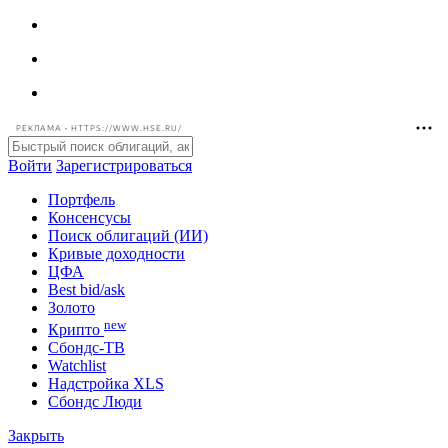
РЕКЛАМА • HTTPS://WWW.HSE.RU/
Войти
Зарегистрироваться
Портфель
Консенсусы
Поиск облигаций (ИИ)
Кривые доходности
ЦФА
Best bid/ask
Золото
new
Крипто
Сбондс-ТВ
Watchlist
Надстройка XLS
Сбондс Люди
Закрыть