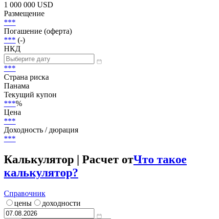
1 000 000 USD
Размещение
***
Погашение (оферта)
***
(-)
НКД
***
Страна риска
Панама
Текущий купон
***
%
Цена
***
Доходность / дюрация
***
Калькулятор | Расчет от
Что такое
калькулятор?
Справочник
цены
доходности