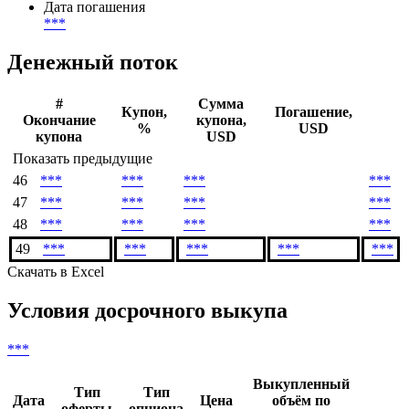
Дата погашения
***
Денежный поток
#
Сумма
Купон,
Погашение,
Окончание
купона,
%
USD
купона
USD
Показать предыдущие
46
***
***
***
***
47
***
***
***
***
48
***
***
***
***
49
***
***
***
***
***
Скачать в Excel
Условия досрочного выкупа
***
Выкупленный
Тип
Тип
Дата
Цена
объём по
оферты
опциона