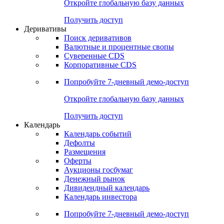
Откройте глобальную базу данных
Получить доступ
Деривативы
Поиск деривативов
Валютные и процентные свопы
Суверенные CDS
Корпоративные CDS
Попробуйте
7-дневный
демо-доступ
Откройте глобальную базу данных
Получить доступ
Календарь
Календарь событий
Дефолты
Размещения
Оферты
Аукционы госбумаг
Денежный рынок
Дивидендный календарь
Календарь инвестора
Попробуйте
7-дневный
демо-доступ