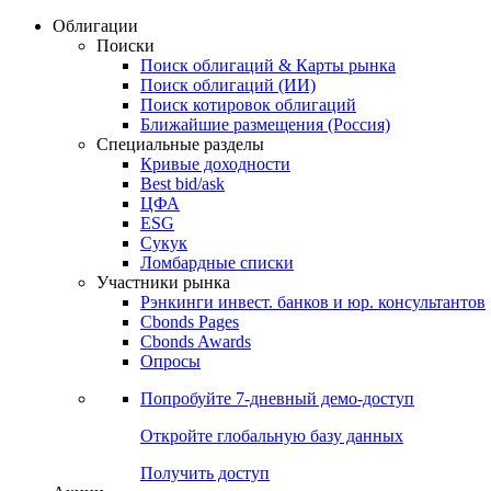
Облигации
Поиски
Поиск облигаций & Карты рынка
Поиск облигаций (ИИ)
Поиск котировок облигаций
Ближайшие размещения (Россия)
Специальные разделы
Кривые доходности
Best bid/ask
ЦФА
ESG
Сукук
Ломбардные списки
Участники рынка
Рэнкинги инвест. банков и юр. консультантов
Cbonds Pages
Cbonds Awards
Опросы
Попробуйте
7-дневный
демо-доступ
Откройте глобальную базу данных
Получить доступ