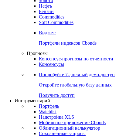
Золото
Нефть
Бензин
Commodities
Soft Commodities
Виджет:
Портфели индексов Cbonds
Прогнозы
Консенсус-прогнозы по отчетности
Консенсусы
Попробуйте
7-дневный
демо-доступ
Откройте глобальную базу данных
Получить доступ
Инструментарий
Портфель
Watchlist
Надстройка XLS
Мобильное приложение Cbonds
Облигационный калькулятор
Сохраненные запросы