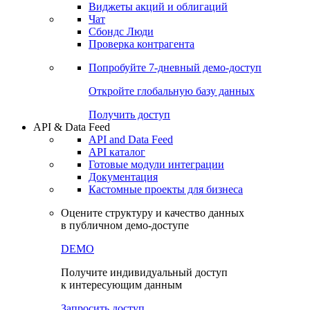
Виджеты акций и облигаций
Чат
Сбондс Люди
Проверка контрагента
Попробуйте
7-дневный
демо-доступ
Откройте глобальную базу данных
Получить доступ
API & Data Feed
API and Data Feed
API каталог
Готовые модули интеграции
Документация
Кастомные проекты для бизнеса
Оцените структуру и качество данных
в публичном демо-доступе
DEMO
Получите индивидуальный доступ
к интересующим данным
Запросить доступ