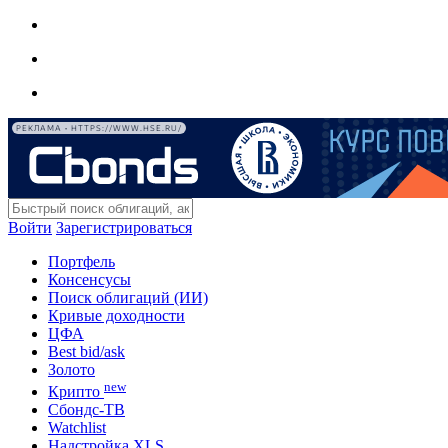
РЕКЛАМА • HTTPS://WWW.HSE.RU/
Войти
Зарегистрироваться
Портфель
Консенсусы
Поиск облигаций (ИИ)
Кривые доходности
ЦФА
Best bid/ask
Золото
new
Крипто
Сбондс-ТВ
Watchlist
Надстройка XLS