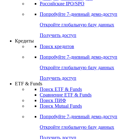
Получить доступ
Акции
Поиск акций
Дивидендный календарь
Российские IPO/SPO
Попробуйте
7-дневный
демо-доступ
Откройте глобальную базу данных
Получить доступ
Кредиты
Поиск кредитов
Попробуйте
7-дневный
демо-доступ
Откройте глобальную базу данных
Получить доступ
ETF & Funds
Поиск ETF & Funds
Сравнение ETF & Funds
Поиск ПИФ
Поиск Mutual Funds
Попробуйте
7-дневный
демо-доступ