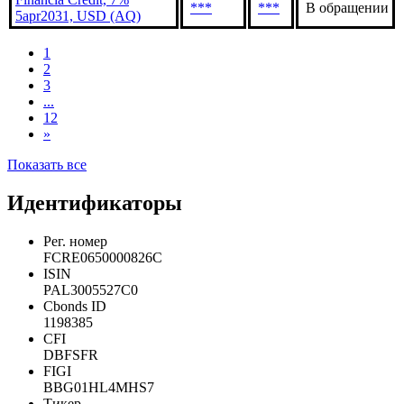
Financia Credit, 7%
***
***
В обращении
22jul2027, USD (BB)
Financia Credit, 7%
***
***
В обращении
5apr2031, USD (AQ)
1
2
3
...
12
»
Показать все
Идентификаторы
Рег. номер
FCRE0650000826C
ISIN
PAL3005527C0
Cbonds ID
1198385
CFI