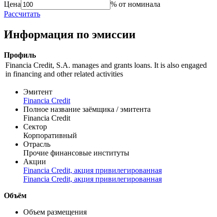
Справочник
цены
доходности
Цена
% от номинала
Рассчитать
Информация по эмиссии
Профиль
Financia Credit, S.A. manages and grants loans. It is also engaged
in financing and other related activities
Эмитент
Financia Credit
Полное название заёмщика / эмитента
Financia Credit
Сектор
Корпоративный
Отрасль
Прочие финансовые институты
Акции
Financia Credit, акция привилегированная
Financia Credit, акция привилегированная