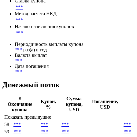
Базовая ставка
***
Ставка купона
***
Метод расчета НКД
***
Начало начисления купонов
***
Периодичность выплаты купона
***
раз(а) в год
Валюта выплат
***
Дата погашения
***
Денежный поток
#
Сумма
Купон,
Погашение,
Окончание
купона,
%
USD
купона
USD