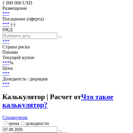
Статус
В обращении
Объем
1 000 000 USD
Размещение
***
Погашение (оферта)
***
(-)
НКД
***
Страна риска
Панама
Текущий купон
***
%
Цена
***
Доходность / дюрация
***
Калькулятор | Расчет от
Что такое
калькулятор?