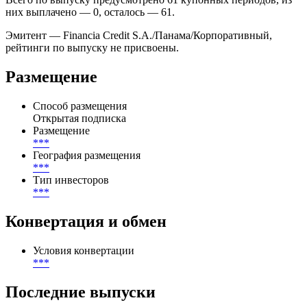
периодов.
Купоны выплачиваются ***, дата ближайшей выплаты — .
Всего по выпуску предусмотрено 61 купонных периодов, из
них выплачено — 0, осталось — 61.
Эмитент — Financia Credit S.A./Панама/Корпоративный,
рейтинги по выпуску не присвоены.
Размещение
Способ размещения
Открытая подписка
Размещение
***
География размещения
***
Тип инвесторов
***
Конвертация и обмен
Условия конвертации