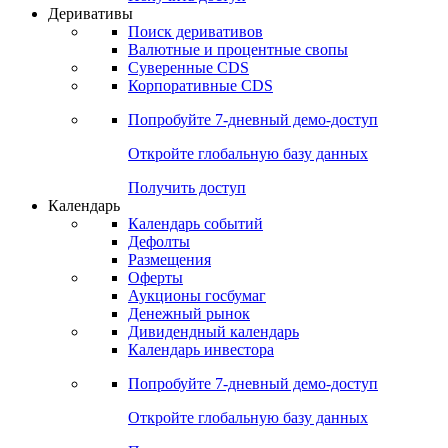
Откройте глобальную базу данных
Получить доступ
Деривативы
Поиск деривативов
Валютные и процентные свопы
Суверенные CDS
Корпоративные CDS
Попробуйте
7-дневный
демо-доступ
Откройте глобальную базу данных
Получить доступ
Календарь
Календарь событий
Дефолты
Размещения
Оферты
Аукционы госбумаг
Денежный рынок
Дивидендный календарь
Календарь инвестора