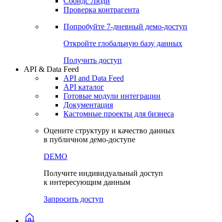
Сохраненные запросы
Виджеты акций и облигаций
Чат
Сбондс Люди
Проверка контрагента
Попробуйте
7-дневный
демо-доступ
Откройте глобальную базу данных
Получить доступ
API & Data Feed
API and Data Feed
API каталог
Готовые модули интеграции
Документация
Кастомные проекты для бизнеса
Оцените структуру и качество данных
в публичном демо-доступе
DEMO
Получите индивидуальный доступ
к интересующим данным