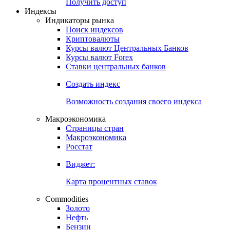
Попробуйте
7-дневный
демо-доступ
Откройте глобальную базу данных
Получить доступ
Индексы
Индикаторы рынка
Поиск индексов
Криптовалюты
Курсы валют Центральных Банков
Курсы валют Forex
Ставки центральных банков
Создать индекс
Возможность создания своего индекса
Макроэкономика
Страницы стран
Макроэкономика
Росстат
Виджет:
Карта процентных ставок