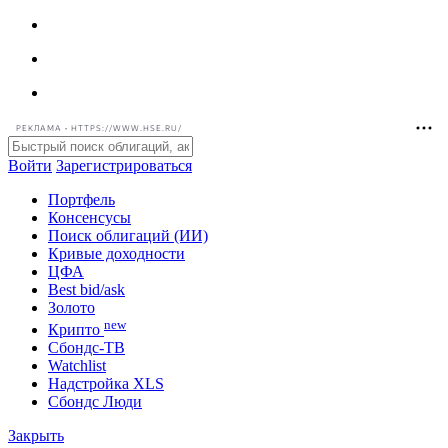
РЕКЛАМА • HTTPS://WWW.HSE.RU/
Войти
Зарегистрироваться
Портфель
Консенсусы
Поиск облигаций (ИИ)
Кривые доходности
ЦФА
Best bid/ask
Золото
new
Крипто
Сбондс-ТВ
Watchlist