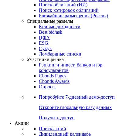
Облигации
Поиски
Поиск облигаций & Карты рынка
Поиск облигаций (ИИ)
Поиск котировок облигаций
Ближайшие размещения (Россия)
Специальные разделы
Кривые доходности
Best bid/ask
ЦФА
ESG
Сукук
Ломбардные списки
Участники рынка
Рэнкинги инвест. банков и юр.
консультантов
Cbonds Pages
Cbonds Awards
Опросы
Попробуйте
7-дневный
демо-доступ
Откройте глобальную базу данных