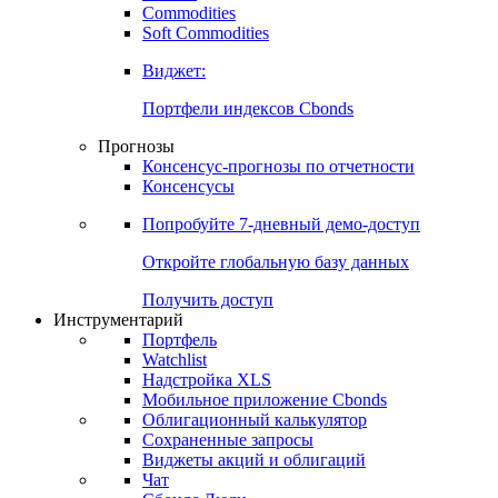
Commodities
Золото
Нефть
Бензин
Commodities
Soft Commodities
Виджет:
Портфели индексов Cbonds
Прогнозы
Консенсус-прогнозы по отчетности
Консенсусы
Попробуйте
7-дневный
демо-доступ
Откройте глобальную базу данных
Получить доступ
Инструментарий
Портфель
Watchlist
Надстройка XLS
Мобильное приложение Cbonds
Облигационный калькулятор