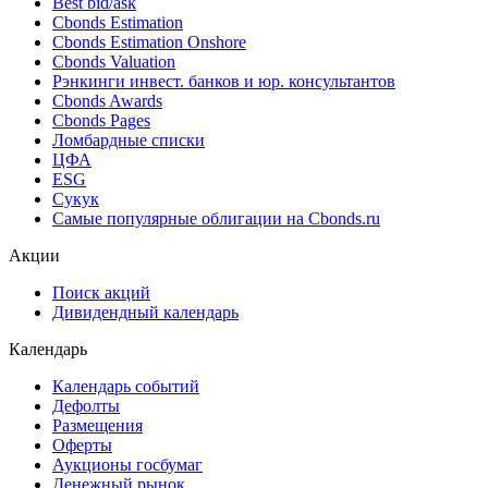
Поиск облигаций (ИИ)
Ближайшие размещения (Россия)
Поиск котировок облигаций
Best bid/ask
Cbonds Estimation
Cbonds Estimation Onshore
Cbonds Valuation
Рэнкинги инвест. банков и юр. консультантов
Cbonds Awards
Cbonds Pages
Ломбардные списки
ЦФА
ESG
Сукук
Самые популярные облигации на Cbonds.ru
Акции
Поиск акций
Дивидендный календарь
Календарь
Календарь событий
Дефолты