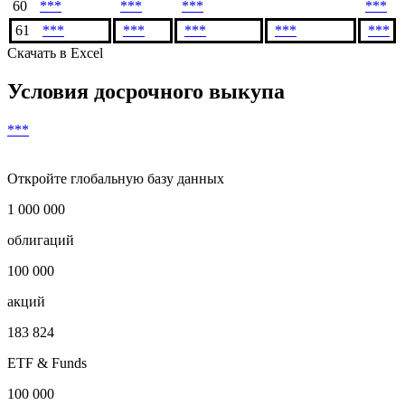
Показать предыдущие
58
***
***
***
***
59
***
***
***
***
60
***
***
***
***
61
***
***
***
***
***
Скачать в Excel
Условия досрочного выкупа
***
Откройте глобальную базу данных
1 000 000
облигаций
100 000
акций
183 824