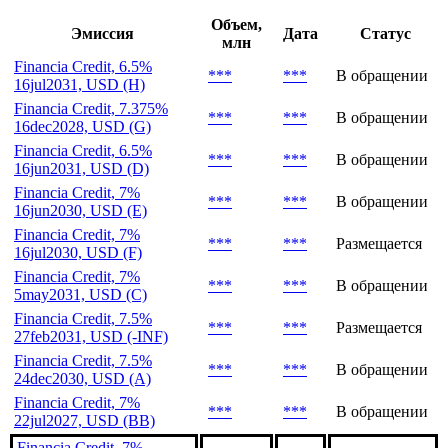
***
Последние выпуски
Объем,
Эмиссия
Дата
Статус
млн
Financia Credit, 6.5%
***
***
В обращении
16jul2031, USD (H)
Financia Credit, 7.375%
***
***
В обращении
16dec2028, USD (G)
Financia Credit, 6.5%
***
***
В обращении
16jun2031, USD (D)
Financia Credit, 7%
***
***
В обращении
16jun2030, USD (E)
Financia Credit, 7%
***
***
Размещается
16jul2030, USD (F)
Financia Credit, 7%
***
***
В обращении
5may2031, USD (C)
Financia Credit, 7.5%
***
***
Размещается
27feb2031, USD (-INF)
Financia Credit, 7.5%
***
***
В обращении
24dec2030, USD (A)