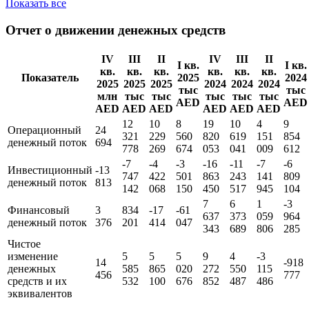
Показать все
Отчет о движении денежных средств
IV
III
II
IV
III
II
I кв.
I кв.
кв.
кв.
кв.
кв.
кв.
кв.
Показатель
2025
2024
2025
2025
2025
2024
2024
2024
тыс
тыс
млн
тыс
тыс
тыс
тыс
тыс
AED
AED
AED
AED
AED
AED
AED
AED
12
10
8
19
10
4
9
Операционный
24
321
229
560
820
619
151
854
денежный поток
694
778
269
674
053
041
009
612
-7
-4
-3
-16
-11
-7
-6
Инвестиционный
-13
747
422
501
863
243
141
809
денежный поток
813
142
068
150
450
517
945
104
7
6
1
-3
Финансовый
3
834
-17
-61
637
373
059
964
денежный поток
376
201
414
047
343
689
806
285
Чистое
изменение
5
5
5
9
4
-3
14
-918
денежных
585
865
020
272
550
115
456
777
средств и их
532
100
676
852
487
486
эквивалентов