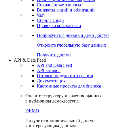
Сохраненные запросы
Виджеты акций и облигаций
Чат
Сбондс Люди
Проверка контрагента
Попробуйте
7-дневный
демо-доступ
Откройте глобальную базу данных
Получить доступ
API & Data Feed
API and Data Feed
API каталог
Готовые модули интеграции
Документация
Кастомные проекты для бизнеса
Оцените структуру и качество данных
в публичном демо-доступе
DEMO
Получите индивидуальный доступ
к интересующим данным