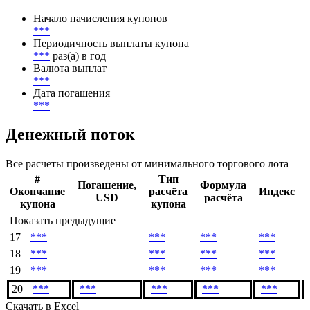
Начало начисления купонов
***
Периодичность выплаты купона
***
раз(а) в год
Валюта выплат
***
Дата погашения
***
Денежный поток
Все расчеты произведены от минимального торгового лота
#
Тип
Погашение,
Формула
Окончание
расчёта
Индекс
USD
расчёта
купона
купона
Показать предыдущие
17
***
***
***
***
18
***
***
***
***
19
***
***
***
***
20
***
***
***
***
***
Скачать в Excel