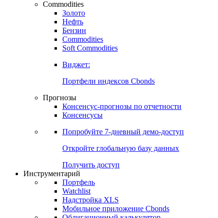
Commodities
Золото
Нефть
Бензин
Commodities
Soft Commodities
Виджет:
Портфели индексов Cbonds
Прогнозы
Консенсус-прогнозы по отчетности
Консенсусы
Попробуйте
7-дневный
демо-доступ
Откройте глобальную базу данных
Получить доступ
Инструментарий
Портфель
Watchlist
Надстройка XLS
Мобильное приложение Cbonds
Облигационный калькулятор