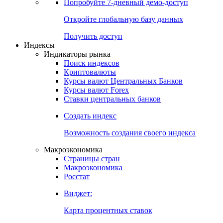
Попробуйте
7-дневный
демо-доступ
Откройте глобальную базу данных
Получить доступ
Индексы
Индикаторы рынка
Поиск индексов
Криптовалюты
Курсы валют Центральных Банков
Курсы валют Forex
Ставки центральных банков
Создать индекс
Возможность создания своего индекса
Макроэкономика
Страницы стран
Макроэкономика
Росстат
Виджет:
Карта процентных ставок