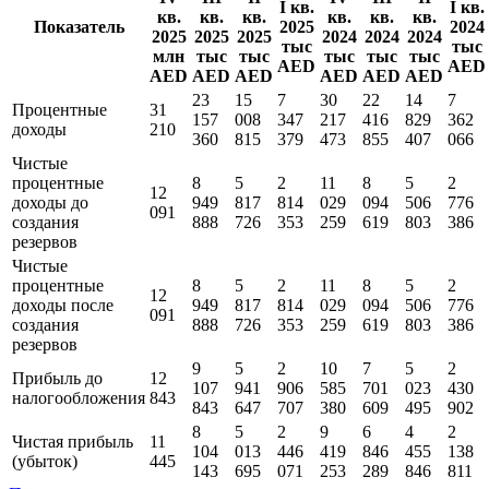
I кв.
I кв.
кв.
кв.
кв.
кв.
кв.
кв.
Показатель
2025
2024
2025
2025
2025
2024
2024
2024
тыс
тыс
млн
тыс
тыс
тыс
тыс
тыс
AED
AED
AED
AED
AED
AED
AED
AED
23
15
7
30
22
14
7
Процентные
31
157
008
347
217
416
829
362
доходы
210
360
815
379
473
855
407
066
Чистые
процентные
8
5
2
11
8
5
2
12
доходы до
949
817
814
029
094
506
776
091
создания
888
726
353
259
619
803
386
резервов
Чистые
процентные
8
5
2
11
8
5
2
12
доходы поcле
949
817
814
029
094
506
776
091
создания
888
726
353
259
619
803
386
резервов
9
5
2
10
7
5
2
Прибыль до
12
107
941
906
585
701
023
430
налогообложения
843
843
647
707
380
609
495
902
8
5
2
9
6
4
2
Чистая прибыль
11
104
013
446
419
846
455
138
(убыток)
445
143
695
071
253
289
846
811