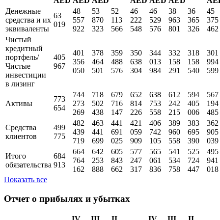
AED
AED
AED
AED
AED
AED
AE
Денежные
48
53
52
46
46
38
36
45
63
средства и их
557
870
113
222
529
963
365
375
019
эквиваленты
922
323
566
548
576
801
326
462
Чистый
кредитный
401
378
359
350
344
332
318
301
портфель/
405
356
464
488
638
013
158
158
994
Чистые
967
050
501
576
304
984
291
540
599
инвестиции
в лизинг
744
718
679
652
638
612
594
567
773
Активы
273
502
716
814
753
242
405
194
654
269
438
147
226
558
215
006
485
482
463
441
421
406
389
383
362
Средства
499
439
441
691
059
742
960
695
905
клиентов
775
719
699
025
909
105
558
390
039
664
642
605
577
565
541
525
495
Итого
684
764
253
843
247
061
534
724
941
обязательства
913
162
888
662
317
836
758
447
018
Показать все
Отчет о прибылях и убытках
IV
III
II
IV
III
II