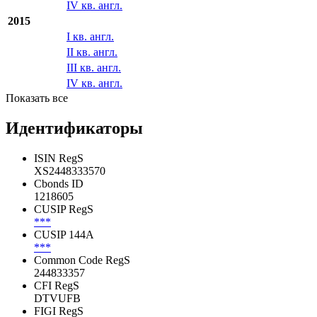
IV кв. англ.
2015
I кв. англ.
II кв. англ.
III кв. англ.
IV кв. англ.
Показать все
Идентификаторы
ISIN RegS
XS2448333570
Cbonds ID
1218605
CUSIP RegS
***
CUSIP 144A
***
Common Code RegS
244833357
CFI RegS
DTVUFB
FIGI RegS