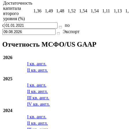
Достаточность
капитала
1,36
1,49
1,48
1,52
1,54
1,54
1,11
1,13
1
второго
уровня (%)
с
по
Экспорт
Отчетность МСФО/US GAAP
2026
I кв. англ.
II кв. англ.
2025
I кв. англ.
II кв. англ.
III кв. англ.
IV кв. англ.
2024
I кв. англ.
II кв. англ.