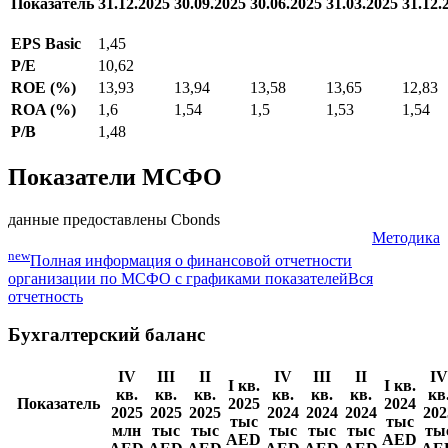
Показатель
31.12.2025
30.09.2025
30.06.2025
31.03.2025
31.12.
EPS Basic
1,45
P/E
10,62
ROE (%)
13,93
13,94
13,58
13,65
12,83
ROA (%)
1,6
1,54
1,5
1,53
1,54
P/B
1,48
Показатели МСФО
данные предоставлены Cbonds
Методика
new
Полная информация о финансовой отчетности
организации по МСФО с графиками показателей
Вся
отчетность
Бухгалтерский баланс
IV
III
II
IV
III
II
IV
I кв.
I кв.
кв.
кв.
кв.
кв.
кв.
кв.
кв
Показатель
2025
2024
2025
2025
2025
2024
2024
2024
202
тыс
тыс
млн
тыс
тыс
тыс
тыс
тыс
ты
AED
AED