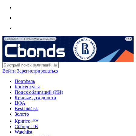
РЕКЛАМА • HTTPS://WWW.HSE.RU/
Войти
Зарегистрироваться
Портфель
Консенсусы
Поиск облигаций (ИИ)
Кривые доходности
ЦФА
Best bid/ask
Золото
new
Крипто
Сбондс-ТВ
Watchlist