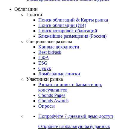
Облигации
Поиски
Поиск облигаций & Карты рынка
Поиск облигаций (ИИ)
Поиск котировок облигаций
Ближайшие размещения (Россия)
Специальные разделы
Кривые доходности
Best bid/ask
ЦФА
ESG
Сукук
Ломбардные списки
Участники рынка
Рэнкинги инвест. банков и юр.
консультантов
Cbonds Pages
Cbonds Awards
Опросы
Попробуйте
7-дневный
демо-доступ
Откройте глобальную базу данных