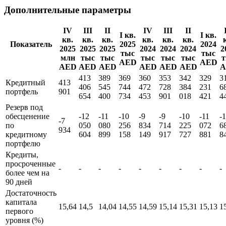
Дополнительные параметры
IV
III
II
IV
III
II
I кв.
I кв.
кв.
кв.
кв.
кв.
кв.
кв.
Показатель
2025
2024
2025
2025
2025
2024
2024
2024
2
тыс
тыс
млн
тыс
тыс
тыс
тыс
тыс
AED
AED
AED
AED
AED
AED
AED
AED
A
413
389
369
360
353
342
329
3
Кредитный
413
406
545
744
472
728
384
231
6
портфель
901
654
400
734
453
901
018
421
4
Резерв под
обесценение
-12
-11
-10
-9
-9
-10
-11
-
-7
по
050
080
256
834
714
225
072
6
934
кредитному
604
899
158
149
917
727
881
8
портфелю
Кредиты,
просроченные
-
-
-
-
-
-
-
-
-
более чем на
90 дней
Достаточность
капитала
15,64
14,5
14,04
14,55
14,59
15,14
15,31
15,13
1
первого
уровня (%)