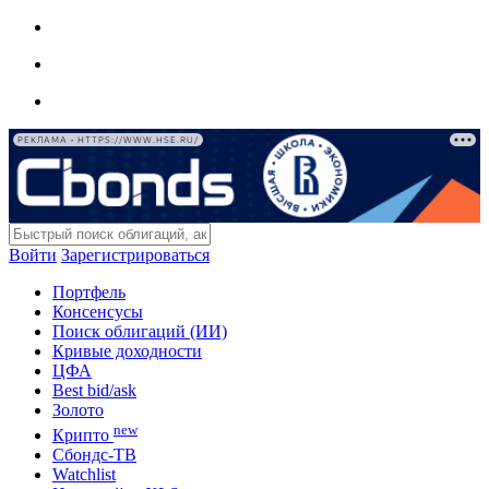
РЕКЛАМА • HTTPS://WWW.HSE.RU/
Войти
Зарегистрироваться
Портфель
Консенсусы
Поиск облигаций (ИИ)
Кривые доходности
ЦФА
Best bid/ask
Золото
new
Крипто
Сбондс-ТВ
Watchlist