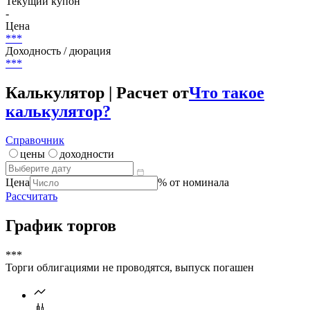
Текущий купон
-
Цена
***
Доходность / дюрация
***
Калькулятор | Расчет от
Что такое
калькулятор?
Справочник
цены
доходности
Цена
% от номинала
Рассчитать
График торгов
***
Торги облигациями не проводятся, выпуск погашен