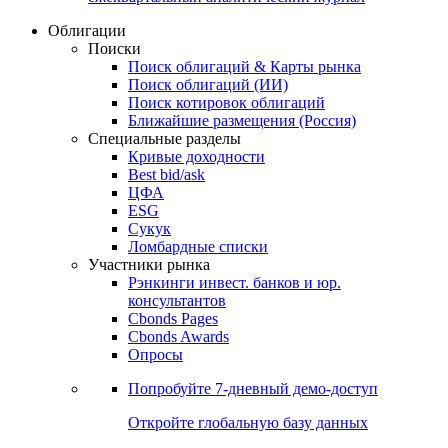
Облигации
Поиски
Поиск облигаций & Карты рынка
Поиск облигаций (ИИ)
Поиск котировок облигаций
Ближайшие размещения (Россия)
Специальные разделы
Кривые доходности
Best bid/ask
ЦФА
ESG
Сукук
Ломбардные списки
Участники рынка
Рэнкинги инвест. банков и юр.
консультантов
Cbonds Pages
Cbonds Awards
Опросы
Попробуйте
7-дневный
демо-доступ
Откройте глобальную базу данных