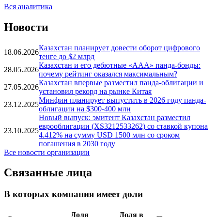
Вся аналитика
Новости
Казахстан планирует довести оборот цифрового
18.06.2026
тенге до $2 млрд
Казахстан и его дебютные «ААА» панда-бонды:
28.05.2026
почему рейтинг оказался максимальным?
Казахстан впервые разместил панда-облигации и
27.05.2026
установил рекорд на рынке Китая
Минфин планирует выпустить в 2026 году панда-
23.12.2025
облигации на $300-400 млн
Новый выпуск: эмитент Казахстан разместил
еврооблигации (XS3212533262) со ставкой купона
23.10.2025
4.412% на сумму USD 1500 млн со сроком
погашения в 2030 году
Все новости организации
Связанные лица
В которых компания имеет доли
Доля
Доля в