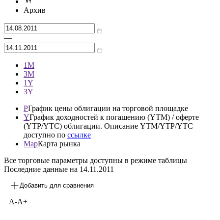
Архив
—
1М
3М
1Y
3Y
P
График цены облигации на торговой площадке
Y
График доходностей к погашению (YTM) / оферте
(YTP/YTC) облигации. Описание YTM/YTP/YTC
доступно по
ссылке
Map
Карта рынка
Все торговые параметры доступны в режиме таблицы
Последние данные на
14.11.2011
Добавить для сравнения