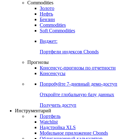
Commodities
Золото
Нефть
Бензин
Commodities
Soft Commodities
Виджет:
Портфели индексов Cbonds
Прогнозы
Консенсус-прогнозы по отчетности
Консенсусы
Попробуйте
7-дневный
демо-доступ
Откройте глобальную базу данных
Получить доступ
Инструментарий
Портфель
Watchlist
Надстройка XLS
Мобильное приложение Cbonds
Облигационный калькулятор