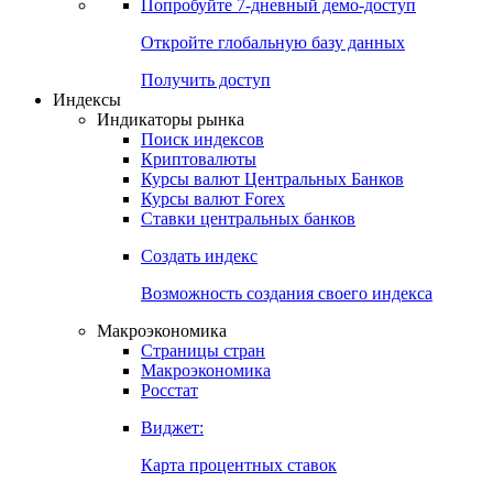
Попробуйте
7-дневный
демо-доступ
Откройте глобальную базу данных
Получить доступ
Индексы
Индикаторы рынка
Поиск индексов
Криптовалюты
Курсы валют Центральных Банков
Курсы валют Forex
Ставки центральных банков
Создать индекс
Возможность создания своего индекса
Макроэкономика
Страницы стран
Макроэкономика
Росстат
Виджет:
Карта процентных ставок