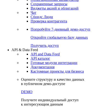
Сохраненные запросы
Виджеты акций и облигаций
Чат
Сбондс Люди
Проверка контрагента
Попробуйте
7-дневный
демо-доступ
Откройте глобальную базу данных
Получить доступ
API & Data Feed
API and Data Feed
API каталог
Готовые модули интеграции
Документация
Кастомные проекты для бизнеса
Оцените структуру и качество данных
в публичном демо-доступе
DEMO
Получите индивидуальный доступ
к интересующим данным