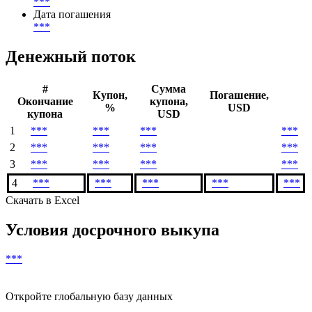
***
Дата погашения
***
Денежный поток
#
Сумма
Купон,
Погашение,
Окончание
купона,
%
USD
купона
USD
1
***
***
***
***
2
***
***
***
***
3
***
***
***
***
4
***
***
***
***
***
Скачать в Excel
Условия досрочного выкупа
***
Откройте глобальную базу данных