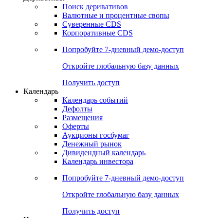
Откройте глобальную базу данных
Получить доступ
Деривативы
Поиск деривативов
Валютные и процентные свопы
Суверенные CDS
Корпоративные CDS
Попробуйте
7-дневный
демо-доступ
Откройте глобальную базу данных
Получить доступ
Календарь
Календарь событий
Дефолты
Размещения
Оферты
Аукционы госбумаг
Денежный рынок
Дивидендный календарь
Календарь инвестора
Попробуйте
7-дневный
демо-доступ