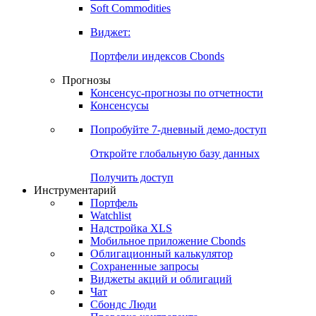
Золото
Нефть
Бензин
Commodities
Soft Commodities
Виджет:
Портфели индексов Cbonds
Прогнозы
Консенсус-прогнозы по отчетности
Консенсусы
Попробуйте
7-дневный
демо-доступ
Откройте глобальную базу данных
Получить доступ
Инструментарий
Портфель
Watchlist
Надстройка XLS
Мобильное приложение Cbonds
Облигационный калькулятор
Сохраненные запросы