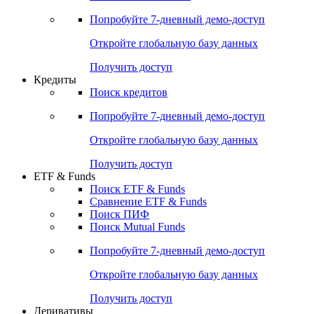
Акции
Поиск акций
Дивидендный календарь
Российские IPO/SPO
Попробуйте
7-дневный
демо-доступ
Откройте глобальную базу данных
Получить доступ
Кредиты
Поиск кредитов
Попробуйте
7-дневный
демо-доступ
Откройте глобальную базу данных
Получить доступ
ETF & Funds
Поиск ETF & Funds
Сравнение ETF & Funds
Поиск ПИФ
Поиск Mutual Funds
Попробуйте
7-дневный
демо-доступ