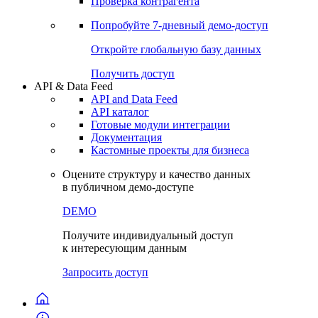
Виджеты акций и облигаций
Чат
Сбондс Люди
Проверка контрагента
Попробуйте
7-дневный
демо-доступ
Откройте глобальную базу данных
Получить доступ
API & Data Feed
API and Data Feed
API каталог
Готовые модули интеграции
Документация
Кастомные проекты для бизнеса
Оцените структуру и качество данных
в публичном демо-доступе
DEMO
Получите индивидуальный доступ
к интересующим данным
Запросить доступ