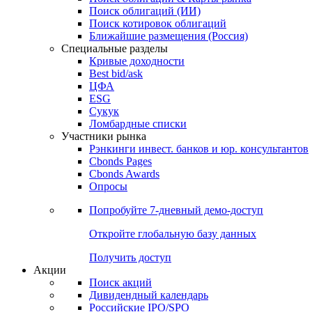
Облигации
Поиски
Поиск облигаций & Карты рынка
Поиск облигаций (ИИ)
Поиск котировок облигаций
Ближайшие размещения (Россия)
Специальные разделы
Кривые доходности
Best bid/ask
ЦФА
ESG
Сукук
Ломбардные списки
Участники рынка
Рэнкинги инвест. банков и юр. консультантов
Cbonds Pages
Cbonds Awards
Опросы
Попробуйте
7-дневный
демо-доступ
Откройте глобальную базу данных
Получить доступ