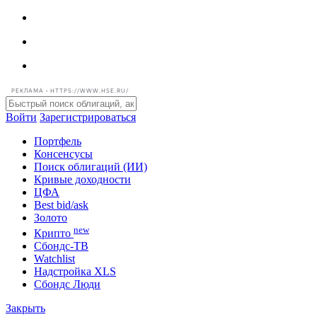
РЕКЛАМА • HTTPS://WWW.HSE.RU/
Войти
Зарегистрироваться
Портфель
Консенсусы
Поиск облигаций (ИИ)
Кривые доходности
ЦФА
Best bid/ask
Золото
new
Крипто
Сбондс-ТВ
Watchlist
Надстройка XLS