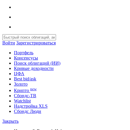
Войти
Зарегистрироваться
Портфель
Консенсусы
Поиск облигаций (ИИ)
Кривые доходности
ЦФА
Best bid/ask
Золото
new
Крипто
Сбондс-ТВ
Watchlist
Надстройка XLS
Сбондс Люди
Закрыть