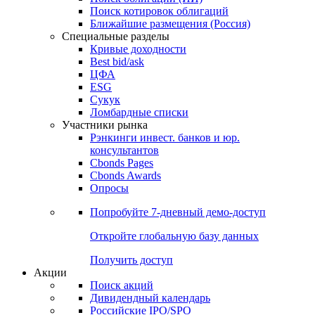
Поиск котировок облигаций
Ближайшие размещения (Россия)
Специальные разделы
Кривые доходности
Best bid/ask
ЦФА
ESG
Сукук
Ломбардные списки
Участники рынка
Рэнкинги инвест. банков и юр.
консультантов
Cbonds Pages
Cbonds Awards
Опросы
Попробуйте
7-дневный
демо-доступ
Откройте глобальную базу данных
Получить доступ
Акции
Поиск акций
Дивидендный календарь
Российские IPO/SPO