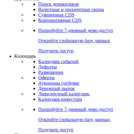
Поиск деривативов
Валютные и процентные свопы
Суверенные CDS
Корпоративные CDS
Попробуйте
7-дневный
демо-доступ
Откройте глобальную базу данных
Получить доступ
Календарь
Календарь событий
Дефолты
Размещения
Оферты
Аукционы госбумаг
Денежный рынок
Дивидендный календарь
Календарь инвестора
Попробуйте
7-дневный
демо-доступ
Откройте глобальную базу данных
Получить доступ