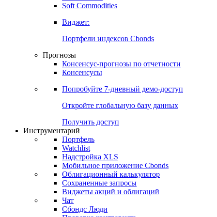
Soft Commodities
Виджет:
Портфели индексов Cbonds
Прогнозы
Консенсус-прогнозы по отчетности
Консенсусы
Попробуйте
7-дневный
демо-доступ
Откройте глобальную базу данных
Получить доступ
Инструментарий
Портфель
Watchlist
Надстройка XLS
Мобильное приложение Cbonds
Облигационный калькулятор
Сохраненные запросы
Виджеты акций и облигаций
Чат
Сбондс Люди