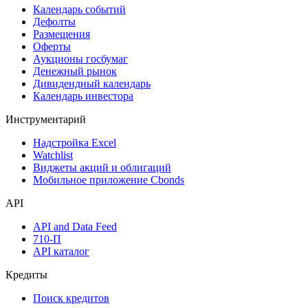
Календарь событий
Дефолты
Размещения
Оферты
Аукционы госбумаг
Денежный рынок
Дивидендный календарь
Календарь инвестора
Инструментарий
Надстройка Excel
Watchlist
Виджеты акций и облигаций
Мобильное приложение Cbonds
API
API and Data Feed
710-П
API каталог
Кредиты
Поиск кредитов