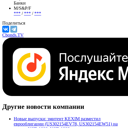
Банки
М/S&P/F
***
/
***
/
***
Поделиться
Cbonds.TV
Другие новости компании
Новые выпуски: эмитент KEXIM разместил
еврооблигации (US302154EV78, US302154EW51) на