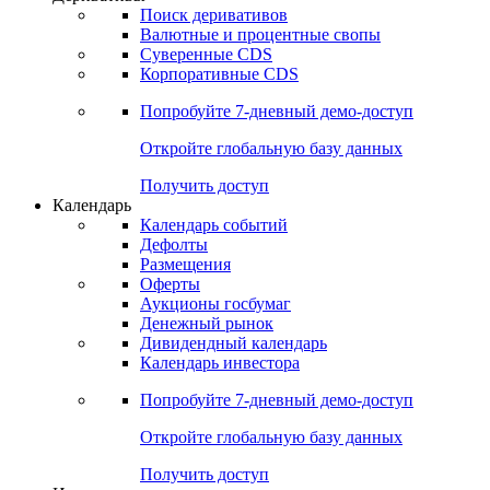
Откройте глобальную базу данных
Получить доступ
Деривативы
Поиск деривативов
Валютные и процентные свопы
Суверенные CDS
Корпоративные CDS
Попробуйте
7-дневный
демо-доступ
Откройте глобальную базу данных
Получить доступ
Календарь
Календарь событий
Дефолты
Размещения
Оферты
Аукционы госбумаг
Денежный рынок
Дивидендный календарь
Календарь инвестора
Попробуйте
7-дневный
демо-доступ