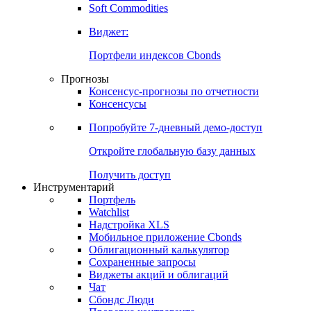
Золото
Нефть
Бензин
Commodities
Soft Commodities
Виджет:
Портфели индексов Cbonds
Прогнозы
Консенсус-прогнозы по отчетности
Консенсусы
Попробуйте
7-дневный
демо-доступ
Откройте глобальную базу данных
Получить доступ
Инструментарий
Портфель
Watchlist
Надстройка XLS
Мобильное приложение Cbonds
Облигационный калькулятор
Сохраненные запросы