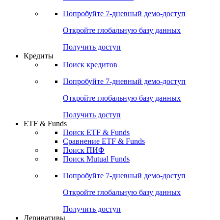
Акции
Поиск акций
Дивидендный календарь
Российские IPO/SPO
Попробуйте
7-дневный
демо-доступ
Откройте глобальную базу данных
Получить доступ
Кредиты
Поиск кредитов
Попробуйте
7-дневный
демо-доступ
Откройте глобальную базу данных
Получить доступ
ETF & Funds
Поиск ETF & Funds
Сравнение ETF & Funds
Поиск ПИФ
Поиск Mutual Funds
Попробуйте
7-дневный
демо-доступ