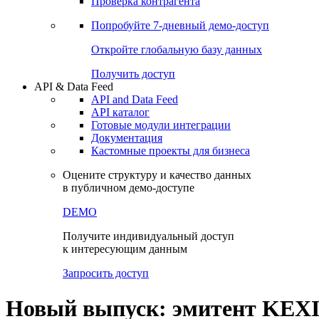
Виджеты акций и облигаций
Чат
Сбондс Люди
Проверка контрагента
Попробуйте
7-дневный
демо-доступ
Откройте глобальную базу данных
Получить доступ
API & Data Feed
API and Data Feed
API каталог
Готовые модули интеграции
Документация
Кастомные проекты для бизнеса
Оцените структуру и качество данных
в публичном демо-доступе
DEMO
Получите индивидуальный доступ
к интересующим данным
Запросить доступ