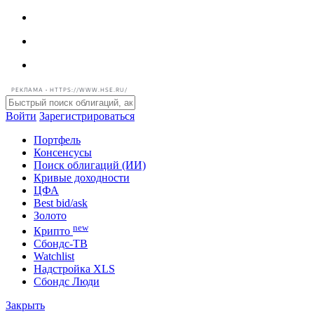
РЕКЛАМА • HTTPS://WWW.HSE.RU/
Войти
Зарегистрироваться
Портфель
Консенсусы
Поиск облигаций (ИИ)
Кривые доходности
ЦФА
Best bid/ask
Золото
new
Крипто
Сбондс-ТВ
Watchlist
Надстройка XLS