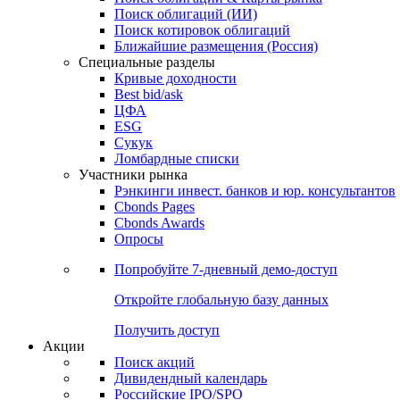
Облигации
Поиски
Поиск облигаций & Карты рынка
Поиск облигаций (ИИ)
Поиск котировок облигаций
Ближайшие размещения (Россия)
Специальные разделы
Кривые доходности
Best bid/ask
ЦФА
ESG
Сукук
Ломбардные списки
Участники рынка
Рэнкинги инвест. банков и юр. консультантов
Cbonds Pages
Cbonds Awards
Опросы
Попробуйте
7-дневный
демо-доступ
Откройте глобальную базу данных
Получить доступ