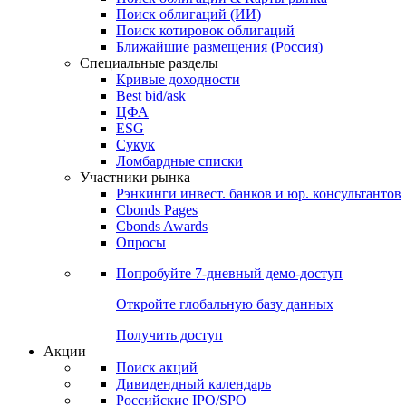
Облигации
Поиски
Поиск облигаций & Карты рынка
Поиск облигаций (ИИ)
Поиск котировок облигаций
Ближайшие размещения (Россия)
Специальные разделы
Кривые доходности
Best bid/ask
ЦФА
ESG
Сукук
Ломбардные списки
Участники рынка
Рэнкинги инвест. банков и юр. консультантов
Cbonds Pages
Cbonds Awards
Опросы
Попробуйте
7-дневный
демо-доступ
Откройте глобальную базу данных
Получить доступ