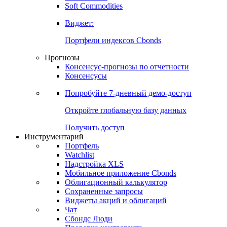
Золото
Нефть
Бензин
Commodities
Soft Commodities
Виджет:
Портфели индексов Cbonds
Прогнозы
Консенсус-прогнозы по отчетности
Консенсусы
Попробуйте
7-дневный
демо-доступ
Откройте глобальную базу данных
Получить доступ
Инструментарий
Портфель
Watchlist
Надстройка XLS
Мобильное приложение Cbonds
Облигационный калькулятор
Сохраненные запросы