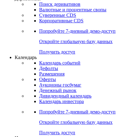
Откройте глобальную базу данных
Получить доступ
Деривативы
Поиск деривативов
Валютные и процентные свопы
Суверенные CDS
Корпоративные CDS
Попробуйте
7-дневный
демо-доступ
Откройте глобальную базу данных
Получить доступ
Календарь
Календарь событий
Дефолты
Размещения
Оферты
Аукционы госбумаг
Денежный рынок
Дивидендный календарь
Календарь инвестора
Попробуйте
7-дневный
демо-доступ