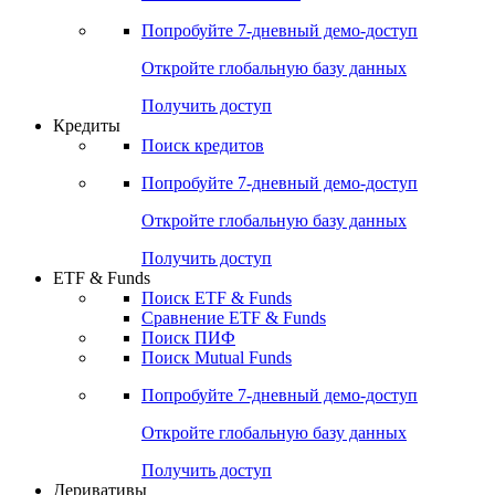
Акции
Поиск акций
Дивидендный календарь
Российские IPO/SPO
Попробуйте
7-дневный
демо-доступ
Откройте глобальную базу данных
Получить доступ
Кредиты
Поиск кредитов
Попробуйте
7-дневный
демо-доступ
Откройте глобальную базу данных
Получить доступ
ETF & Funds
Поиск ETF & Funds
Сравнение ETF & Funds
Поиск ПИФ
Поиск Mutual Funds
Попробуйте
7-дневный
демо-доступ