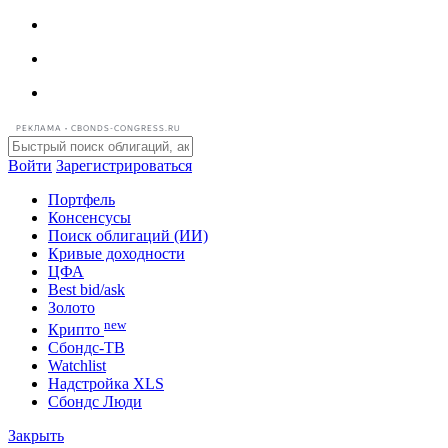
РЕКЛАМА • CBONDS-CONGRESS.RU
Войти
Зарегистрироваться
Портфель
Консенсусы
Поиск облигаций (ИИ)
Кривые доходности
ЦФА
Best bid/ask
Золото
new
Крипто
Сбондс-ТВ
Watchlist
Надстройка XLS