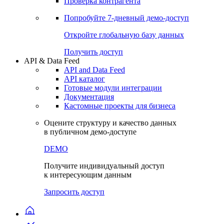
Виджеты акций и облигаций
Чат
Сбондс Люди
Проверка контрагента
Попробуйте
7-дневный
демо-доступ
Откройте глобальную базу данных
Получить доступ
API & Data Feed
API and Data Feed
API каталог
Готовые модули интеграции
Документация
Кастомные проекты для бизнеса
Оцените структуру и качество данных
в публичном демо-доступе
DEMO
Получите индивидуальный доступ
к интересующим данным
Запросить доступ