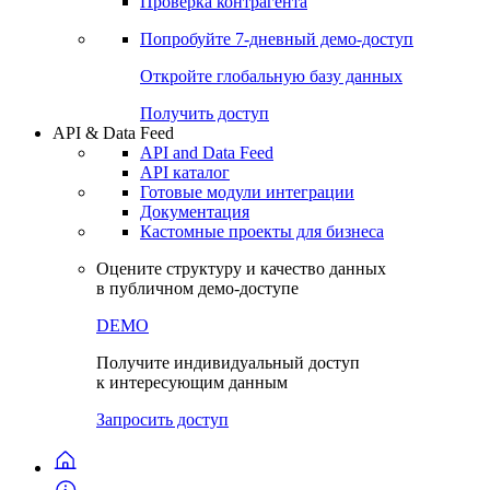
Виджеты акций и облигаций
Чат
Сбондс Люди
Проверка контрагента
Попробуйте
7-дневный
демо-доступ
Откройте глобальную базу данных
Получить доступ
API & Data Feed
API and Data Feed
API каталог
Готовые модули интеграции
Документация
Кастомные проекты для бизнеса
Оцените структуру и качество данных
в публичном демо-доступе
DEMO
Получите индивидуальный доступ
к интересующим данным
Запросить доступ