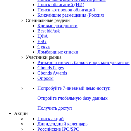
Облигации
Поиски
Поиск облигаций & Карты рынка
Поиск облигаций (ИИ)
Поиск котировок облигаций
Ближайшие размещения (Россия)
Специальные разделы
Кривые доходности
Best bid/ask
ЦФА
ESG
Сукук
Ломбардные списки
Участники рынка
Рэнкинги инвест. банков и юр. консультантов
Cbonds Pages
Cbonds Awards
Опросы
Попробуйте
7-дневный
демо-доступ
Откройте глобальную базу данных
Получить доступ