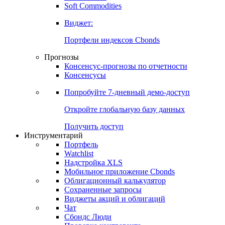
Золото
Нефть
Бензин
Commodities
Soft Commodities
Виджет:
Портфели индексов Cbonds
Прогнозы
Консенсус-прогнозы по отчетности
Консенсусы
Попробуйте
7-дневный
демо-доступ
Откройте глобальную базу данных
Получить доступ
Инструментарий
Портфель
Watchlist
Надстройка XLS
Мобильное приложение Cbonds
Облигационный калькулятор
Сохраненные запросы