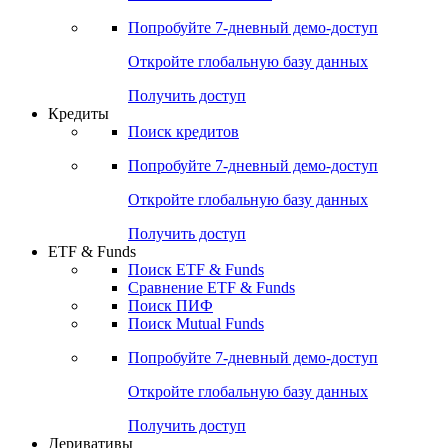
Акции
Поиск акций
Дивидендный календарь
Российские IPO/SPO
Попробуйте
7-дневный
демо-доступ
Откройте глобальную базу данных
Получить доступ
Кредиты
Поиск кредитов
Попробуйте
7-дневный
демо-доступ
Откройте глобальную базу данных
Получить доступ
ETF & Funds
Поиск ETF & Funds
Сравнение ETF & Funds
Поиск ПИФ
Поиск Mutual Funds
Попробуйте
7-дневный
демо-доступ