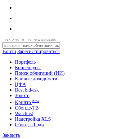
РЕКЛАМА • HTTPS://WWW.HSE.RU/
Войти
Зарегистрироваться
Портфель
Консенсусы
Поиск облигаций (ИИ)
Кривые доходности
ЦФА
Best bid/ask
Золото
new
Крипто
Сбондс-ТВ
Watchlist
Надстройка XLS