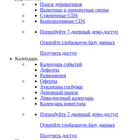
Откройте глобальную базу данных
Получить доступ
Деривативы
Поиск деривативов
Валютные и процентные свопы
Суверенные CDS
Корпоративные CDS
Попробуйте
7-дневный
демо-доступ
Откройте глобальную базу данных
Получить доступ
Календарь
Календарь событий
Дефолты
Размещения
Оферты
Аукционы госбумаг
Денежный рынок
Дивидендный календарь
Календарь инвестора
Попробуйте
7-дневный
демо-доступ