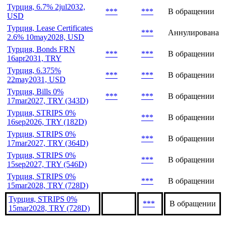
Турция, 6.7% 2jul2032,
***
***
В обращении
USD
Турция, Lease Certificates
***
Аннулирована
2.6% 10may2028, USD
Турция, Bonds FRN
***
***
В обращении
16apr2031, TRY
Турция, 6.375%
***
***
В обращении
22may2031, USD
Турция, Bills 0%
***
***
В обращении
17mar2027, TRY (343D)
Турция, STRIPS 0%
***
В обращении
16sep2026, TRY (182D)
Турция, STRIPS 0%
***
В обращении
17mar2027, TRY (364D)
Турция, STRIPS 0%
***
В обращении
15sep2027, TRY (546D)
Турция, STRIPS 0%
***
В обращении
15mar2028, TRY (728D)
Турция, STRIPS 0%
***
В обращении
15mar2028, TRY (728D)