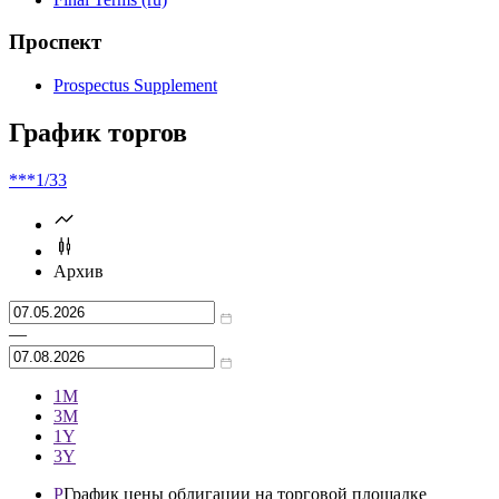
Проспект
Prospectus Supplement
График торгов
***
1/33
Архив
—
1М
3М
1Y
3Y
P
График цены облигации на торговой площадке