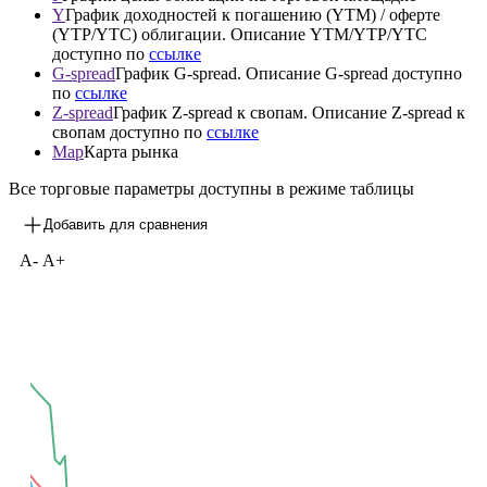
Y
График доходностей к погашению (YTM) / оферте
(YTP/YTC) облигации. Описание YTM/YTP/YTC
доступно по
ссылке
G-spread
График G-spread. Описание G-spread доступно
по
ссылке
Z-spread
График Z-spread к свопам. Описание Z-spread к
свопам доступно по
ссылке
Map
Карта рынка
Все торговые параметры доступны в режиме таблицы
Добавить для сравнения