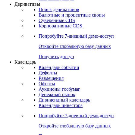
Деривативы
Поиск деривативов
Валютные и процентные свопы
Суверенные CDS
Корпоративные CDS
Попробуйте
7-дневный
демо-доступ
Откройте глобальную базу данных
Получить доступ
Календарь
Календарь событий
Дефолты
Размещения
Оферты
Аукционы госбумаг
Денежный рынок
Дивидендный календарь
Календарь инвестора
Попробуйте
7-дневный
демо-доступ
Откройте глобальную базу данных