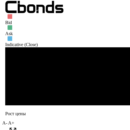
A-
A+