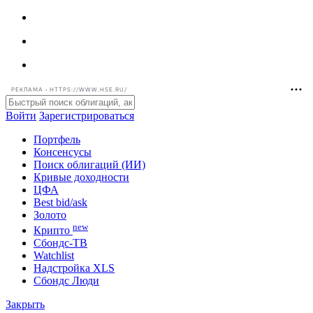
РЕКЛАМА • HTTPS://WWW.HSE.RU/
Войти
Зарегистрироваться
Портфель
Консенсусы
Поиск облигаций (ИИ)
Кривые доходности
ЦФА
Best bid/ask
Золото
new
Крипто
Сбондс-ТВ
Watchlist
Надстройка XLS
Сбондс Люди
Закрыть