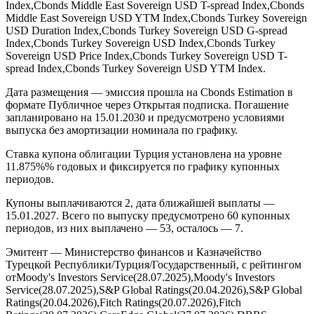
Index,Cbonds Middle East Sovereign USD T-spread Index,Cbonds
Middle East Sovereign USD YTM Index,Cbonds Turkey Sovereign
USD Duration Index,Cbonds Turkey Sovereign USD G-spread
Index,Cbonds Turkey Sovereign USD Index,Cbonds Turkey
Sovereign USD Price Index,Cbonds Turkey Sovereign USD T-
spread Index,Cbonds Turkey Sovereign USD YTM Index.
Дата размещения — эмиссия прошла на Cbonds Estimation в
формате Публичное через Открытая подписка. Погашение
запланировано на 15.01.2030 и предусмотрено условиями
выпуска без амортизации номинала по графику.
Ставка купона облигации Турция установлена на уровне
11.875%% годовых и фиксируется по графику купонных
периодов.
Купоны выплачиваются 2, дата ближайшей выплаты —
15.01.2027. Всего по выпуску предусмотрено 60 купонных
периодов, из них выплачено — 53, осталось — 7.
Эмитент — Министерство финансов и Казначейство
Турецкой Республики/Турция/Государственный, с рейтингом
отMoody's Investors Service(28.07.2025),Moody's Investors
Service(28.07.2025),S&P Global Ratings(20.04.2026),S&P Global
Ratings(20.04.2026),Fitch Ratings(20.07.2026),Fitch