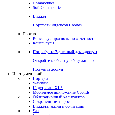
Commodities
Soft Commodities
Виджет:
Портфели индексов Cbonds
Прогнозы
Консенсус-прогнозы по отчетности
Консенсусы
Попробуйте
7-дневный
демо-доступ
Откройте глобальную базу данных
Получить доступ
Инструментарий
Портфель
Watchlist
Надстройка XLS
Мобильное приложение Cbonds
Облигационный калькулятор
Сохраненные запросы
Виджеты акций и облигаций
Чат