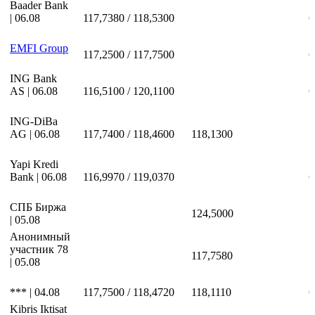
Baader Bank
| 06.08
117,7380 / 118,5300
6
EMFI Group
117,2500 / 117,7500
6
ING Bank
AS | 06.08
116,5100 / 120,1100
6
ING-DiBa
AG | 06.08
117,7400 / 118,4600
118,1300
Yapi Kredi
Bank | 06.08
116,9970 / 119,0370
6
СПБ Биржа
124,5000
| 05.08
Анонимный
участник 78
117,7580
| 05.08
*** | 04.08
117,7500 / 118,4720
118,1110
6
Kibris Iktisat