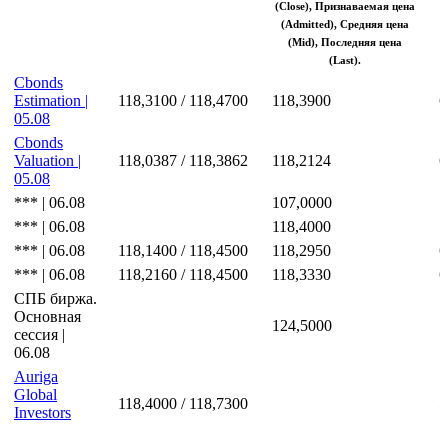
(Close), Признаваемая цена
(Admitted), Средняя цена
(Mid), Последняя цена
(Last).
Cbonds
Estimation |
118,3100 / 118,4700
118,3900
6
05.08
Cbonds
Valuation |
118,0387 / 118,3862
118,2124
6
05.08
*** | 06.08
107,0000
*** | 06.08
118,4000
*** | 06.08
118,1400 / 118,4500
118,2950
6
*** | 06.08
118,2160 / 118,4500
118,3330
6
СПБ биржа.
Основная
124,5000
сессия |
06.08
Auriga
Global
118,4000 / 118,7300
5
Investors