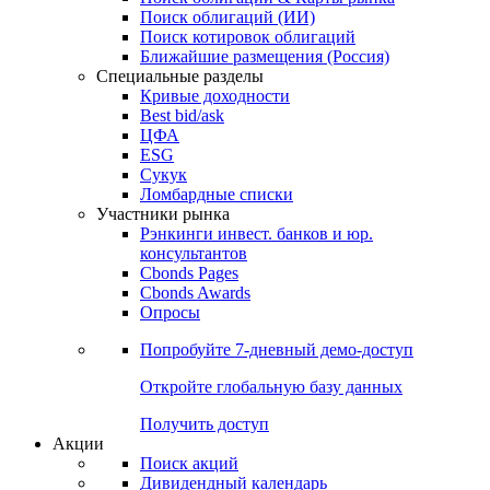
Поиск облигаций (ИИ)
Поиск котировок облигаций
Ближайшие размещения (Россия)
Специальные разделы
Кривые доходности
Best bid/ask
ЦФА
ESG
Сукук
Ломбардные списки
Участники рынка
Рэнкинги инвест. банков и юр.
консультантов
Cbonds Pages
Cbonds Awards
Опросы
Попробуйте
7-дневный
демо-доступ
Откройте глобальную базу данных
Получить доступ
Акции
Поиск акций
Дивидендный календарь