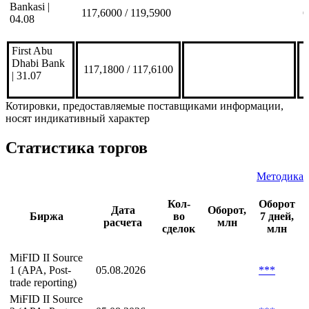
Bankasi |
117,6000 / 119,5900
6
04.08
First Abu
Dhabi Bank
117,1800 / 117,6100
| 31.07
Котировки, предоставляемые поставщиками информации,
носят индикативный характер
Статистика торгов
Методика
Кол-
Оборот
Дата
Оборот,
Биржа
во
7 дней,
расчета
млн
сделок
млн
MiFID II Source
1 (APA, Post-
05.08.2026
***
trade reporting)
MiFID II Source