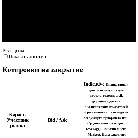
28. Май
12. Июн
18. Июн
18. Июл
3. Авг
Рост цены
Показать логотип
Котировки на закрытие
Indicative
Индикативная
цена используется для
расчета доходностей,
дюрации и других
аналитических показателей
и рассчитывается исходя из
Биржа /
следующего приоритета цен:
Участник
Bid / Ask
Средневзвешенная цена
рынка
(Average), Рыночная цена
(Market), Цена закрытия