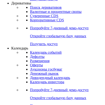
Откройте глобальную базу данных
Получить доступ
Деривативы
Поиск деривативов
Валютные и процентные свопы
Суверенные CDS
Корпоративные CDS
Попробуйте
7-дневный
демо-доступ
Откройте глобальную базу данных
Получить доступ
Календарь
Календарь событий
Дефолты
Размещения
Оферты
Аукционы госбумаг
Денежный рынок
Дивидендный календарь
Календарь инвестора