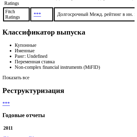
Global
***
Долгосрочный Межд. рейтинг в ин. в
Ratings
S&P
Global
***
Долгосрочный Межд. рейтинг в нац. 
Ratings
Fitch
***
Долгосрочный Межд. рейтинг в ин. в
Ratings
Классификатор выпуска
Купонные
Именные
Ранг: Undefined
Переменная ставка
Non-complex financial instruments (MiFID)
Показать все
Реструктуризация
***
Годовые отчеты