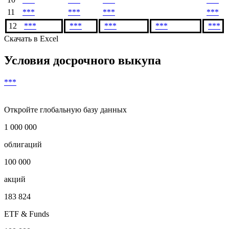
Показать предыдущие
9
***
***
***
***
10
***
***
***
***
11
***
***
***
***
12
***
***
***
***
***
Скачать в Excel
Условия досрочного выкупа
***
Откройте глобальную базу данных
1 000 000
облигаций
100 000
акций