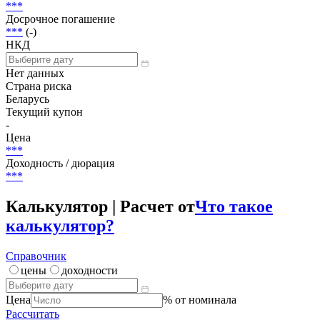
Досрочно погашена
Объем
100 000 000 000 BYR
Размещение
***
Досрочное погашение
***
(-)
НКД
Нет данных
Страна риска
Беларусь
Текущий купон
-
Цена
***
Доходность / дюрация
***
Калькулятор | Расчет от
Что такое
калькулятор?
Справочник
цены
доходности