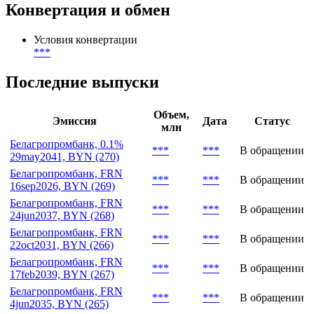
Депозитарий
***
Конвертация и обмен
Условия конвертации
***
Последние выпуски
Объем,
Эмиссия
Дата
Статус
млн
Белагропромбанк, 0.1%
***
***
В обращении
29may2041, BYN (270)
Белагропромбанк, FRN
***
***
В обращении
16sep2026, BYN (269)
Белагропромбанк, FRN
***
***
В обращении
24jun2037, BYN (268)
Белагропромбанк, FRN
***
***
В обращении
22oct2031, BYN (266)
Белагропромбанк, FRN