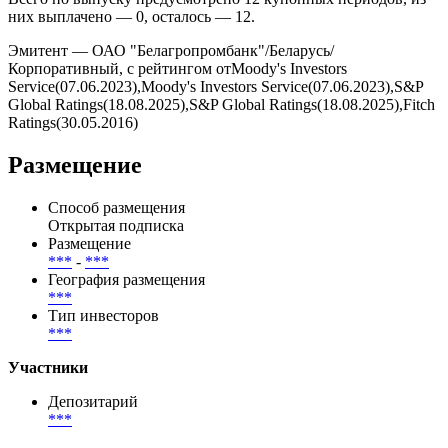
Базовая ставка — ***, маржа на уровне — ***.
Купоны выплачиваются ***, дата ближайшей выплаты — .
Всего по выпуску предусмотрено 12 купонных периодов, из
них выплачено — 0, осталось — 12.
Эмитент — ОАО "Белагропромбанк"/Беларусь/
Корпоративный, с рейтингом отMoody's Investors
Service(07.06.2023),Moody's Investors Service(07.06.2023),S&P
Global Ratings(18.08.2025),S&P Global Ratings(18.08.2025),Fitch
Ratings(30.05.2016)
Размещение
Способ размещения
Открытая подписка
Размещение
***
-
***
География размещения
***
Тип инвесторов
***
Участники