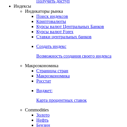
Попробуйте
7-дневный
демо-доступ
Откройте глобальную базу данных
Получить доступ
Индексы
Индикаторы рынка
Поиск индексов
Криптовалюты
Курсы валют Центральных Банков
Курсы валют Forex
Ставки центральных банков
Создать индекс
Возможность создания своего индекса
Макроэкономика
Страницы стран
Макроэкономика
Росстат
Виджет:
Карта процентных ставок