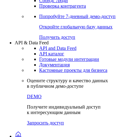
Сохраненные запросы
Виджеты акций и облигаций
Чат
Сбондс Люди
Проверка контрагента
Попробуйте
7-дневный
демо-доступ
Откройте глобальную базу данных
Получить доступ
API & Data Feed
API and Data Feed
API каталог
Готовые модули интеграции
Документация
Кастомные проекты для бизнеса
Оцените структуру и качество данных
в публичном демо-доступе
DEMO
Получите индивидуальный доступ
к интересующим данным