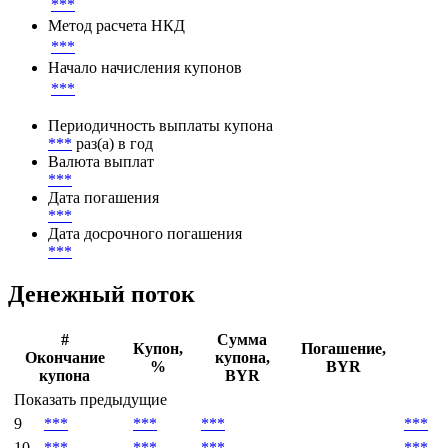
Ставка рефинансирования Национального банка
Беларуси
Ставка купона
***
Метод расчета НКД
***
Начало начисления купонов
***
Периодичность выплаты купона
***
раз(а) в год
Валюта выплат
***
Дата погашения
***
Дата досрочного погашения
***
Денежный поток
#
Сумма
Купон,
Погашение,
Окончание
купона,
%
BYR
купона
BYR