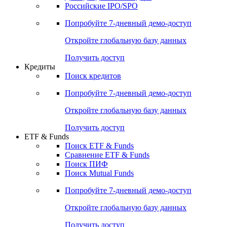
Получить доступ
Акции
Поиск акций
Дивидендный календарь
Российские IPO/SPO
Попробуйте
7-дневный
демо-доступ
Откройте глобальную базу данных
Получить доступ
Кредиты
Поиск кредитов
Попробуйте
7-дневный
демо-доступ
Откройте глобальную базу данных
Получить доступ
ETF & Funds
Поиск ETF & Funds
Сравнение ETF & Funds
Поиск ПИФ
Поиск Mutual Funds
Попробуйте
7-дневный
демо-доступ