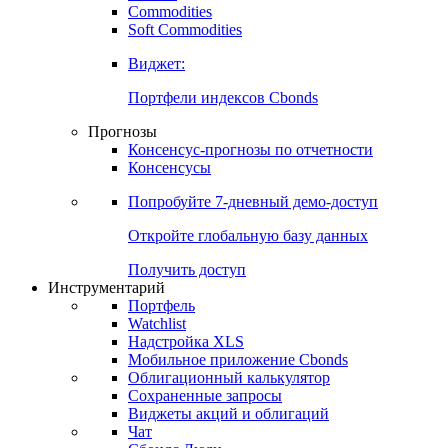
Commodities
Золото
Нефть
Бензин
Commodities
Soft Commodities
Виджет:
Портфели индексов Cbonds
Прогнозы
Консенсус-прогнозы по отчетности
Консенсусы
Попробуйте
7-дневный
демо-доступ
Откройте глобальную базу данных
Получить доступ
Инструментарий
Портфель
Watchlist
Надстройка XLS
Мобильное приложение Cbonds
Облигационный калькулятор