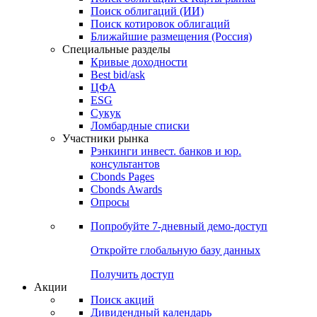
Облигации
Поиски
Поиск облигаций & Карты рынка
Поиск облигаций (ИИ)
Поиск котировок облигаций
Ближайшие размещения (Россия)
Специальные разделы
Кривые доходности
Best bid/ask
ЦФА
ESG
Сукук
Ломбардные списки
Участники рынка
Рэнкинги инвест. банков и юр.
консультантов
Cbonds Pages
Cbonds Awards
Опросы
Попробуйте
7-дневный
демо-доступ
Откройте глобальную базу данных