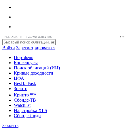
РЕКЛАМА • HTTPS://WWW.HSE.RU/
Войти
Зарегистрироваться
Портфель
Консенсусы
Поиск облигаций (ИИ)
Кривые доходности
ЦФА
Best bid/ask
Золото
new
Крипто
Сбондс-ТВ
Watchlist