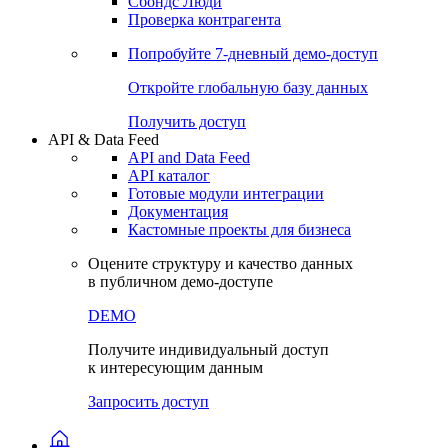
Сохраненные запросы
Виджеты акций и облигаций
Чат
Сбондс Люди
Проверка контрагента
Попробуйте
7-дневный
демо-доступ
Откройте глобальную базу данных
Получить доступ
API & Data Feed
API and Data Feed
API каталог
Готовые модули интеграции
Документация
Кастомные проекты для бизнеса
Оцените структуру и качество данных
в публичном демо-доступе
DEMO
Получите индивидуальный доступ
к интересующим данным