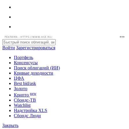
РЕКЛАМА • HTTPS://WWW.HSE.RU/
Войти
Зарегистрироваться
Портфель
Консенсусы
Поиск облигаций (ИИ)
Кривые доходности
ЦФА
Best bid/ask
Золото
new
Крипто
Сбондс-ТВ
Watchlist