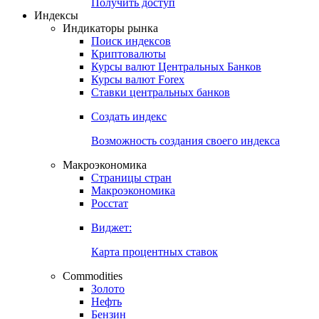
Попробуйте
7-дневный
демо-доступ
Откройте глобальную базу данных
Получить доступ
Индексы
Индикаторы рынка
Поиск индексов
Криптовалюты
Курсы валют Центральных Банков
Курсы валют Forex
Ставки центральных банков
Создать индекс
Возможность создания своего индекса
Макроэкономика
Страницы стран
Макроэкономика
Росстат
Виджет:
Карта процентных ставок