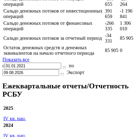
IV кв.
IV кв.
Показатель
2024
2023
Сальдо денежных потоков от текущих
-159
-23
операций
655
264
Сальдо денежных потоков от инвестиционных
391
-1 196
операций
659
841
Сальдо денежных потоков от финансовых
-266
1 306
операций
335
010
-34
Сальдо денежных потоков за отчетный период
85 905
331
Остаток денежных средств и денежных
85 905
0
эквивалентов на начало отчетного периода
Показать все
с
по
Экспорт
Ежеквартальные отчеты/Отчетность
РСБУ
2025