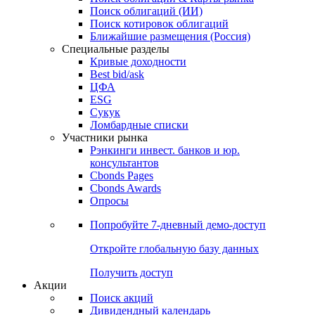
Облигации
Поиски
Поиск облигаций & Карты рынка
Поиск облигаций (ИИ)
Поиск котировок облигаций
Ближайшие размещения (Россия)
Специальные разделы
Кривые доходности
Best bid/ask
ЦФА
ESG
Сукук
Ломбардные списки
Участники рынка
Рэнкинги инвест. банков и юр.
консультантов
Cbonds Pages
Cbonds Awards
Опросы
Попробуйте
7-дневный
демо-доступ
Откройте глобальную базу данных