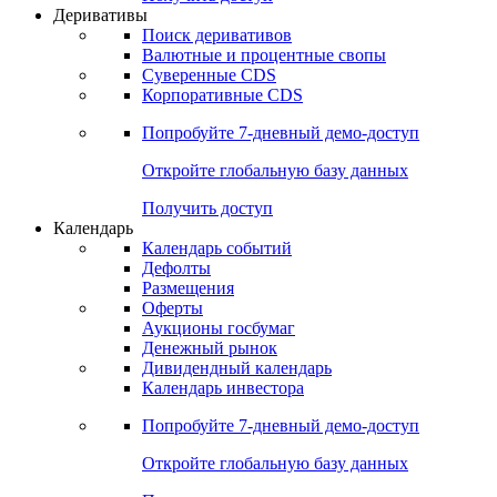
Откройте глобальную базу данных
Получить доступ
Деривативы
Поиск деривативов
Валютные и процентные свопы
Суверенные CDS
Корпоративные CDS
Попробуйте
7-дневный
демо-доступ
Откройте глобальную базу данных
Получить доступ
Календарь
Календарь событий
Дефолты
Размещения
Оферты
Аукционы госбумаг
Денежный рынок
Дивидендный календарь
Календарь инвестора