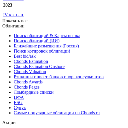
IV кв. нац.
2024
IV кв. нац.
2023
IV кв. нац.
Показать все
Облигации
Поиск облигаций & Карты рынка
Поиск облигаций (ИИ)
Ближайшие размещения (Россия)
Поиск котировок облигаций
Best bid/ask
Cbonds Estimation
Cbonds Estimation Onshore
Cbonds Valuation
Рэнкинги инвест. банков и юр. консультантов
Cbonds Awards
Cbonds Pages
Ломбардные списки
ЦФА
ESG
Сукук