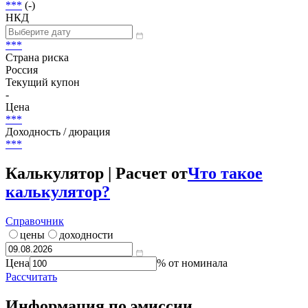
250 000 000 RUB
Размещение
***
Погашение (оферта)
***
(-)
НКД
***
Страна риска
Россия
Текущий купон
-
Цена
***
Доходность / дюрация
***
Калькулятор | Расчет от
Что такое
калькулятор?
Справочник
цены
доходности