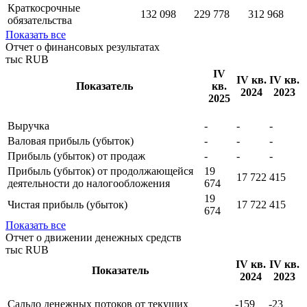
Капитал и резервы
37 821
18 147
425
Долгосрочные
707 844
812 135
1 013 425
обязательства
Краткосрочные
132 098
229 778
312 968
обязательства
Показать все
Отчет о финансовых результатах
тыс RUB
IV
IV кв.
IV кв.
Показатель
кв.
2024
2023
2025
Выручка
-
-
-
Валовая прибыль (убыток)
-
-
-
Прибыль (убыток) от продаж
-
-
-
Прибыль (убыток) от продолжающейся
19
17 722
415
деятельности до налогообложения
674
19
Чистая прибыль (убыток)
17 722
415
674
Показать все
Отчет о движении денежных средств
тыс RUB