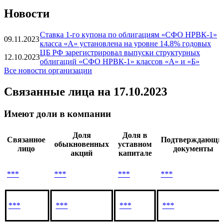
СФО НРВК-1, класс
***
***
В обращении
А
Показать все
Новости
Ставка 1-го купона по облигациям «СФО НРВК-1»
09.11.2023
класса «А» установлена на уровне 14.8% годовых
ЦБ РФ зарегистрировал выпуски структурных
12.10.2023
облигаций «СФО НРВК-1» классов «А» и «Б»
Все новости организации
Связанные лица
на 17.10.2023
Имеют доли в компании
Доля
Доля в
Связанное
Подтверждающи
обыкновенных
уставном
лицо
документы
акций
капитале
***
***
***
***