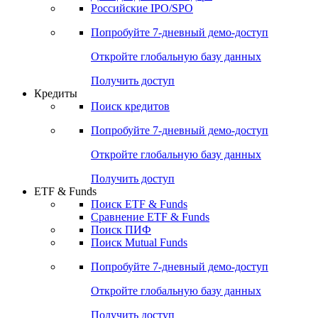
Получить доступ
Акции
Поиск акций
Дивидендный календарь
Российские IPO/SPO
Попробуйте
7-дневный
демо-доступ
Откройте глобальную базу данных
Получить доступ
Кредиты
Поиск кредитов
Попробуйте
7-дневный
демо-доступ
Откройте глобальную базу данных
Получить доступ
ETF & Funds
Поиск ETF & Funds
Сравнение ETF & Funds
Поиск ПИФ
Поиск Mutual Funds
Попробуйте
7-дневный
демо-доступ