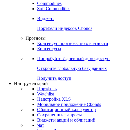
Commodities
Золото
Нефть
Бензин
Commodities
Soft Commodities
Виджет:
Портфели индексов Cbonds
Прогнозы
Консенсус-прогнозы по отчетности
Консенсусы
Попробуйте
7-дневный
демо-доступ
Откройте глобальную базу данных
Получить доступ
Инструментарий
Портфель
Watchlist
Надстройка XLS
Мобильное приложение Cbonds
Облигационный калькулятор