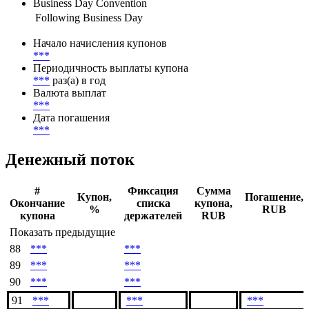
***
Метод расчета НКД
***
Business Day Convention
Following Business Day
Начало начисления купонов
***
Периодичность выплаты купона
***
раз(а) в год
Валюта выплат
***
Дата погашения
***
Денежный поток
#
Фиксация
Сумма
Купон,
Погашение,
Окончание
списка
купона,
%
RUB
купона
держателей
RUB
Показать предыдущие
88
***
***