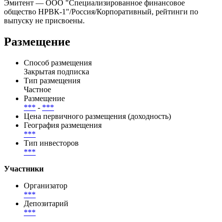
Купоны выплачиваются ***, дата ближайшей выплаты — ***.
Всего по выпуску предусмотрено 91 купонных периодов, из
них выплачено — 0, осталось — 91.
Эмитент — ООО "Специализированное финансовое
общество НРВК-1"/Россия/Корпоративный, рейтинги по
выпуску не присвоены.
Размещение
Способ размещения
Закрытая подписка
Тип размещения
Частное
Размещение
***
-
***
Цена первичного размещения (доходность)
География размещения
***
Тип инвесторов
***
Участники
Организатор