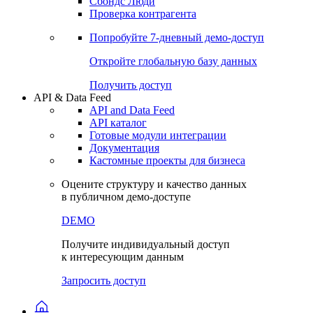
Сохраненные запросы
Виджеты акций и облигаций
Чат
Сбондс Люди
Проверка контрагента
Попробуйте
7-дневный
демо-доступ
Откройте глобальную базу данных
Получить доступ
API & Data Feed
API and Data Feed
API каталог
Готовые модули интеграции
Документация
Кастомные проекты для бизнеса
Оцените структуру и качество данных
в публичном демо-доступе
DEMO
Получите индивидуальный доступ
к интересующим данным