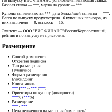
2 715 биржевых сделок при первичном размещении.
Погашение запланировано на *** и предусмотрено условиями
выпуска без амортизации номинала по графику.
По выпуску ВИС ФИНАНС установлена плавающая ставка.
Базовая ставка — ***, маржа на уровне — ***.
Купоны выплачиваются ***, дата ближайшей выплаты — ***.
Всего по выпуску предусмотрено 16 купонных периодов, из
них выплачено — 0, осталось — 16.
Эмитент — ООО "ВИС ФИНАНС"/Россия/Корпоративный,
рейтинги по выпуску не присвоены.
Размещение
Способ размещения
Открытая подписка
Тип размещения
Публичное
Формат размещения
Букбилдинг
Книга заявок
***
(
***
) -
***
(
***
)
Ориентиры по купону (доходности)