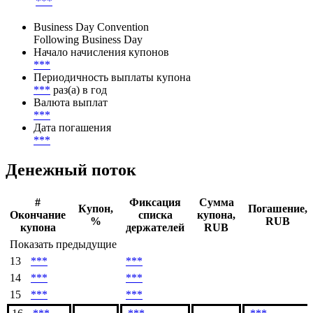
Ставка купона
***
Метод расчета НКД
***
Business Day Convention
Following Business Day
Начало начисления купонов
***
Периодичность выплаты купона
***
раз(а) в год
Валюта выплат
***
Дата погашения
***
Денежный поток
#
Фиксация
Сумма
Купон,
Погашение,
Окончание
списка
купона,
%
RUB
купона
держателей
RUB
Показать предыдущие
13
***
***