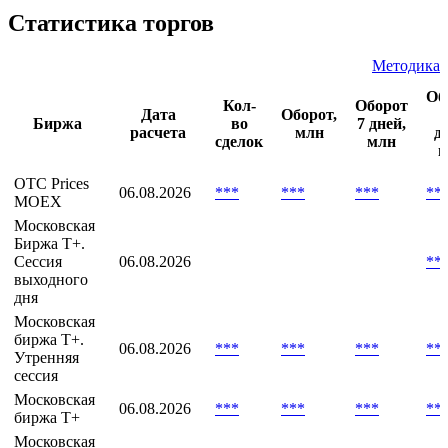
Основная
***
***
***
**
сессия |
07.08
Статистика торгов
Методика
Об
Кол-
Оборот
Дата
Оборот,
Биржа
во
7 дней,
расчета
млн
д
сделок
млн
м
OTC Prices
06.08.2026
***
***
***
**
MOEX
Московская
Биржа T+.
Сессия
06.08.2026
**
выходного
дня
Московская
биржа T+.
06.08.2026
***
***
***
**
Утренняя
сессия