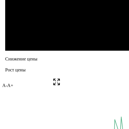
A-
A+