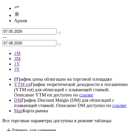
График торгов
Московская биржа Т+
1/19
Архив
—
1М
3М
1Y
3Y
P
График цены облигации на торговой площадке
YTM est
График теоретической доходности к погашению
(YTM est) для облигаций с плавающей ставкой.
Описание YTM est доступно по
ссылке
DM
График Discount Margin (DM) для облигаций с
плавающей ставкой. Описание DM доступно по
ссылке
Map
Карта рынка