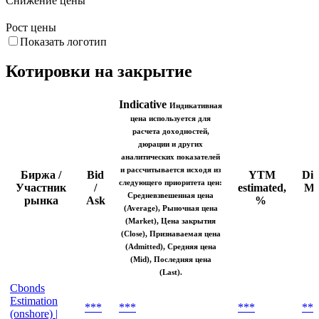
18. Май
1. Июн
15. Июн
29. Июн
13. Июл
27. Июл
Снижение цены
Рост цены
Показать логотип
Котировки на закрытие
Indicative
Индикативная
цена используется для
расчета доходностей,
дюрации и других
аналитических показателей
и рассчитывается исходя из
Биржа /
Bid
YTM
Dis
следующего приоритета цен:
Участник
/
estimated,
Ma
Средневзвешенная цена
рынка
Ask
%
б
(Average), Рыночная цена
(Market), Цена закрытия
(Close), Признаваемая цена
(Admitted), Средняя цена
(Mid), Последняя цена