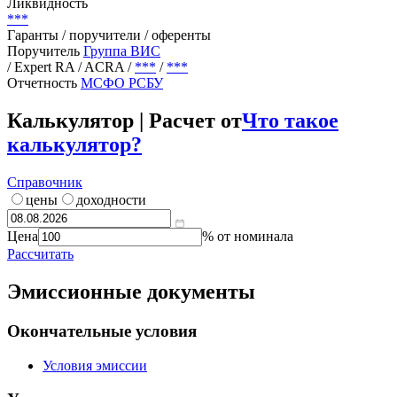
Цена
***
Доходность / дюрация
***
Ликвидность
***
Гаранты / поручители / оференты
Поручитель
Группа ВИС
/ Expert RA / ACRA
/
***
/
***
Отчетность
МСФО
РСБУ
Калькулятор | Расчет от
Что такое
калькулятор?
Справочник
цены
доходности
Цена
% от номинала
Рассчитать
Эмиссионные документы
Окончательные условия