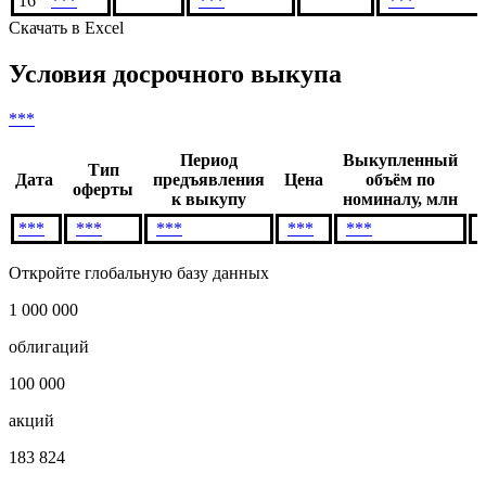
14
***
***
15
***
***
16
***
***
***
Скачать в Excel
Условия досрочного выкупа
***
Период
Выкупленный
Тип
Дата
предъявления
Цена
объём по
оферты
к выкупу
номиналу, млн
***
***
***
***
***
Откройте глобальную базу данных
1 000 000
облигаций
100 000