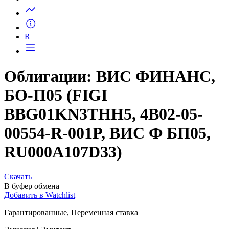
Запросить доступ
R
Облигации: ВИС ФИНАНС,
БО-П05 (FIGI
BBG01KN3THH5, 4B02-05-
00554-R-001P, ВИС Ф БП05,
RU000A107D33)
Скачать
В буфер обмена