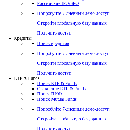
Получить доступ
Акции
Поиск акций
Дивидендный календарь
Российские IPO/SPO
Попробуйте
7-дневный
демо-доступ
Откройте глобальную базу данных
Получить доступ
Кредиты
Поиск кредитов
Попробуйте
7-дневный
демо-доступ
Откройте глобальную базу данных
Получить доступ
ETF & Funds
Поиск ETF & Funds
Сравнение ETF & Funds
Поиск ПИФ
Поиск Mutual Funds
Попробуйте
7-дневный
демо-доступ