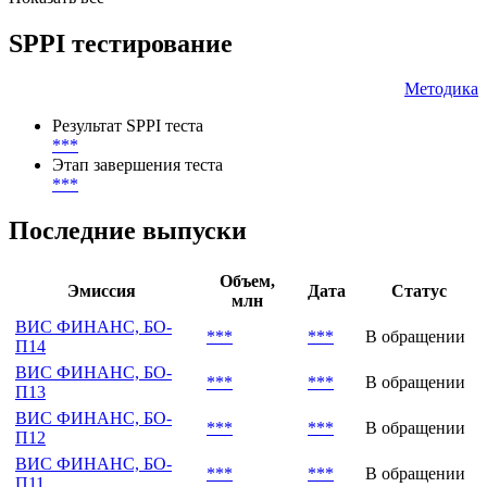
Cbonds CBI A Group FRN Index
Cbonds CBI A Group FRN Price Index
Показать все
SPPI тестирование
Методика
Результат SPPI теста
***
Этап завершения теста
***
Последние выпуски
Объем,
Эмиссия
Дата
Статус
млн
ВИС ФИНАНС, БО-
***
***
В обращении
П14
ВИС ФИНАНС, БО-
***
***
В обращении
П13