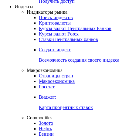
Попробуйте
7-дневный
демо-доступ
Откройте глобальную базу данных
Получить доступ
Индексы
Индикаторы рынка
Поиск индексов
Криптовалюты
Курсы валют Центральных Банков
Курсы валют Forex
Ставки центральных банков
Создать индекс
Возможность создания своего индекса
Макроэкономика
Страницы стран
Макроэкономика
Росстат
Виджет:
Карта процентных ставок