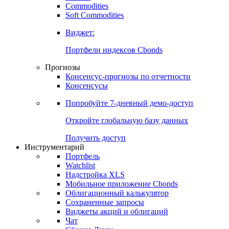
Commodities
Золото
Нефть
Бензин
Commodities
Soft Commodities
Виджет:
Портфели индексов Cbonds
Прогнозы
Консенсус-прогнозы по отчетности
Консенсусы
Попробуйте
7-дневный
демо-доступ
Откройте глобальную базу данных
Получить доступ
Инструментарий
Портфель
Watchlist
Надстройка XLS
Мобильное приложение Cbonds
Облигационный калькулятор