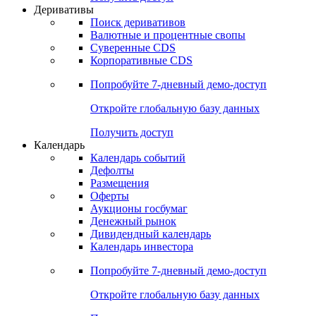
Откройте глобальную базу данных
Получить доступ
Деривативы
Поиск деривативов
Валютные и процентные свопы
Суверенные CDS
Корпоративные CDS
Попробуйте
7-дневный
демо-доступ
Откройте глобальную базу данных
Получить доступ
Календарь
Календарь событий
Дефолты
Размещения
Оферты
Аукционы госбумаг
Денежный рынок
Дивидендный календарь
Календарь инвестора