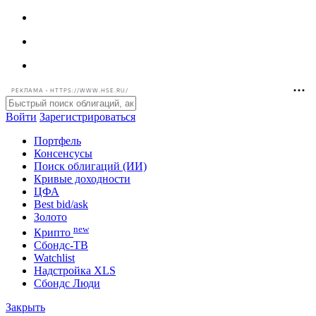
РЕКЛАМА • HTTPS://WWW.HSE.RU/
Войти
Зарегистрироваться
Портфель
Консенсусы
Поиск облигаций (ИИ)
Кривые доходности
ЦФА
Best bid/ask
Золото
new
Крипто
Сбондс-ТВ
Watchlist