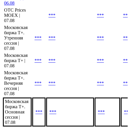
(Last).
Cbonds
Estimation
***
***
***
***
(onshore) |
06.08
OTC Prices
MOEX |
***
***
***
07.08
Московская
биржа T+.
Утренняя
***
***
***
***
сессия |
07.08
Московская
биржа Т+ |
***
***
***
***
07.08
Московская
биржа Т+.
Вечерняя
***
***
***
***
сессия |
07.08
Московская
биржа Т+.