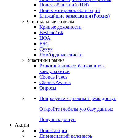
Облигации
Поиски
Поиск облигаций & Карты рынка
Поиск облигаций (ИИ)
Поиск котировок облигаций
Ближайшие размещения (Россия)
Специальные разделы
Кривые доходности
Best bid/ask
ЦФА
ESG
Сукук
Ломбардные списки
Участники рынка
Рэнкинги инвест. банков и юр.
консультантов
Cbonds Pages
Cbonds Awards
Опросы
Попробуйте
7-дневный
демо-доступ
Откройте глобальную базу данных