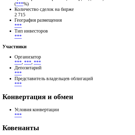
***
% (
***
%)
Размещение
***
-
***
Цена первичного размещения (доходность)
(
***
%)
Количество сделок на бирже
2 715
География размещения
***
Тип инвесторов
***
Участники
Организатор
***
,
***
,
***
Депозитарий
***
Представитель владельцев облигаций
***
Конвертация и обмен
Условия конвертации