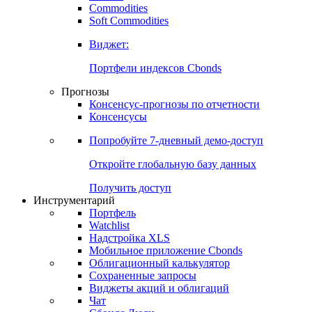
Commodities
Золото
Нефть
Бензин
Commodities
Soft Commodities
Виджет:
Портфели индексов Cbonds
Прогнозы
Консенсус-прогнозы по отчетности
Консенсусы
Попробуйте
7-дневный
демо-доступ
Откройте глобальную базу данных
Получить доступ
Инструментарий
Портфель
Watchlist
Надстройка XLS
Мобильное приложение Cbonds
Облигационный калькулятор