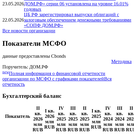
Ставка 29-го купона по облигациям «СОПФ
09.06.2026
ДОМ.РФ» серии 09 установлена на уровне 15.65%
годовых
Ставка 11-го купона по облигациям «СОПФ
23.05.2026
ДОМ.РФ» серии 06 установлена на уровне 16.01%
годовых
ЦБ РФ зарегистрировал выпуски облигаций c
22.05.2026
залоговым обеспечением денежными требованиями
«СОПФ ДОМ.РФ»
Все новости организации
Показатели МСФО
данные предоставлены Cbonds
Методика
Поручитель: ДОМ.РФ
new
Полная информация о финансовой отчетности
организации по МСФО с графиками показателей
Вся
отчетность
Бухгалтерский баланс
II
IV
III
II
IV
III
II
I кв.
I кв.