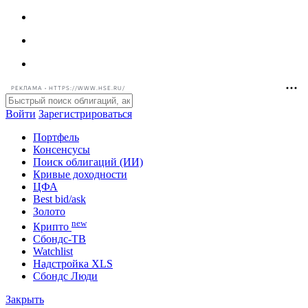
РЕКЛАМА • HTTPS://WWW.HSE.RU/
Войти
Зарегистрироваться
Портфель
Консенсусы
Поиск облигаций (ИИ)
Кривые доходности
ЦФА
Best bid/ask
Золото
new
Крипто
Сбондс-ТВ
Watchlist