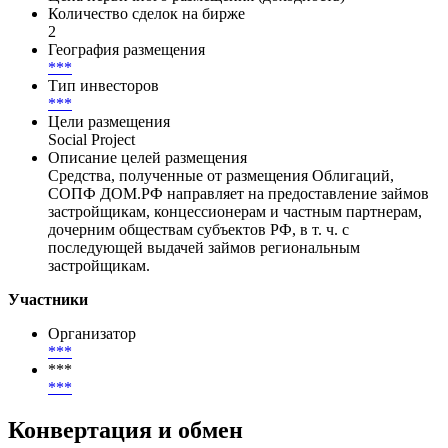
***
(
***
) -
***
(
***
)
Размещение
***
-
***
Цена первичного размещения (доходность)
Количество сделок на бирже
2
География размещения
***
Тип инвесторов
***
Цели размещения
Social Project
Описание целей размещения
Средства, полученные от размещения Облигаций,
СОПФ ДОМ.РФ направляет на предоставление займов
застройщикам, концессионерам и частным партнерам,
дочерним обществам субъектов РФ, в т. ч. с
последующей выдачей займов региональным
застройщикам.
Участники
Организатор
***
***