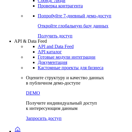
Сохраненные запросы
Виджеты акций и облигаций
Чат
Сбондс Люди
Проверка контрагента
Попробуйте
7-дневный
демо-доступ
Откройте глобальную базу данных
Получить доступ
API & Data Feed
API and Data Feed
API каталог
Готовые модули интеграции
Документация
Кастомные проекты для бизнеса
Оцените структуру и качество данных
в публичном демо-доступе
DEMO
Получите индивидуальный доступ
к интересующим данным