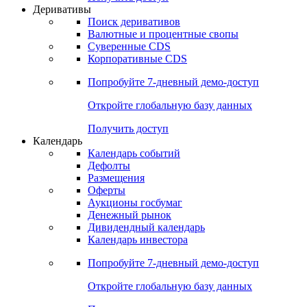
Откройте глобальную базу данных
Получить доступ
Деривативы
Поиск деривативов
Валютные и процентные свопы
Суверенные CDS
Корпоративные CDS
Попробуйте
7-дневный
демо-доступ
Откройте глобальную базу данных
Получить доступ
Календарь
Календарь событий
Дефолты
Размещения
Оферты
Аукционы госбумаг
Денежный рынок
Дивидендный календарь
Календарь инвестора