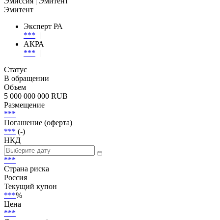
Добавить в Watchlist
Гарантированные, Переменная ставка, Social Bonds, Secured
Эмиссия
| Эмитент
Эмитент
Эксперт РА
***
|
АКРА
***
|
Статус
В обращении
Объем
5 000 000 000 RUB
Размещение
***
Погашение (оферта)
***
(-)
НКД
***
Страна риска
Россия