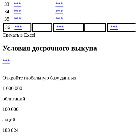
Купон,
Погашение,
Окончание
списка
купона,
%
RUB
купона
держателей
RUB
Показать предыдущие
33
***
***
34
***
***
35
***
***
36
***
***
***
Скачать в Excel
Условия досрочного выкупа
***
Откройте глобальную базу данных
1 000 000
облигаций
100 000