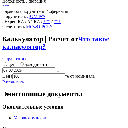
Текущий купон
***
%
Цена
***
Доходность / дюрация
***
Гаранты / поручители / оференты
Поручитель
ДОМ.РФ
/ Expert RA / ACRA
/
***
/
***
Отчетность
МСФО
РСБУ
Калькулятор | Расчет от
Что такое
калькулятор?
Справочник
цены
доходности
Цена
% от номинала
Рассчитать
Эмиссионные документы
Окончательные условия