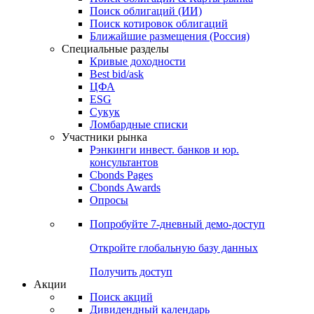
Облигации
Поиски
Поиск облигаций & Карты рынка
Поиск облигаций (ИИ)
Поиск котировок облигаций
Ближайшие размещения (Россия)
Специальные разделы
Кривые доходности
Best bid/ask
ЦФА
ESG
Сукук
Ломбардные списки
Участники рынка
Рэнкинги инвест. банков и юр.
консультантов
Cbonds Pages
Cbonds Awards
Опросы
Попробуйте
7-дневный
демо-доступ
Откройте глобальную базу данных