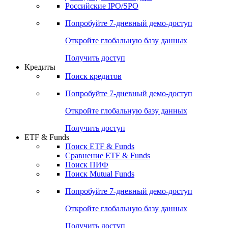
Получить доступ
Акции
Поиск акций
Дивидендный календарь
Российские IPO/SPO
Попробуйте
7-дневный
демо-доступ
Откройте глобальную базу данных
Получить доступ
Кредиты
Поиск кредитов
Попробуйте
7-дневный
демо-доступ
Откройте глобальную базу данных
Получить доступ
ETF & Funds
Поиск ETF & Funds
Сравнение ETF & Funds
Поиск ПИФ
Поиск Mutual Funds
Попробуйте
7-дневный
демо-доступ