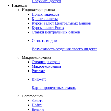
Попробуйте
7-дневный
демо-доступ
Откройте глобальную базу данных
Получить доступ
Индексы
Индикаторы рынка
Поиск индексов
Криптовалюты
Курсы валют Центральных Банков
Курсы валют Forex
Ставки центральных банков
Создать индекс
Возможность создания своего индекса
Макроэкономика
Страницы стран
Макроэкономика
Росстат
Виджет:
Карта процентных ставок