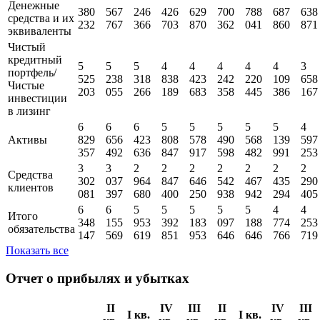
кв.
кв.
кв.
кв.
кв.
кв.
кв
Показатель
2026
2025
2026
2025
2025
2025
2024
2024
202
млн
млн
млн
млн
млн
млн
млн
млн
мл
RUB
RUB
RUB
RUB
RUB
RUB
RUB
RUB
RU
Денежные
380
567
246
426
629
700
788
687
638
средства и их
232
767
366
703
870
362
041
860
871
эквиваленты
Чистый
кредитный
5
5
5
4
4
4
4
4
3
портфель/
525
238
318
838
423
242
220
109
658
Чистые
203
055
266
189
683
358
445
386
167
инвестиции
в лизинг
6
6
6
5
5
5
5
5
4
Активы
829
656
423
808
578
490
568
139
597
357
492
636
847
917
598
482
991
253
3
3
2
2
2
2
2
2
2
Средства
302
037
964
847
646
542
467
435
290
клиентов
081
397
680
400
250
938
942
294
405
6
6
5
5
5
5
5
4
4
Итого
348
155
953
392
183
097
188
774
253
обязательства
147
569
619
851
953
646
646
766
719
Показать все