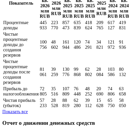
Отчет о прибылях и убытках
II
IV
III
II
IV
III
I кв.
I кв.
кв.
кв.
кв.
кв.
кв.
кв.
Показатель
2026
2025
2026
2025
2025
2025
2024
2024
млн
млн
млн
млн
млн
млн
млн
млн
RUB
RUB
RUB
RUB
RUB
RUB
RUB
RUB
Процентные
445
223
857
635
418
209
617
419
доходы
933
770
473
839
624
765
127
831
Чистые
процентные
100
48
161
120
74
34
121
91
доходы до
756
602
944
486
291
821
972
936
создания
резервов
Чистые
процентные
81
39
130
99
62
28
103
80
доходы поcле
061
259
776
868
802
084
586
132
создания
резервов
Прибыль до
72
35
107
76
48
20
74
63
налогообложения
805
516
809
448
252
690
806
658
Чистая прибыль
57
28
88
62
39
15
65
58
(убыток)
233
528
819
280
112
628
750
050