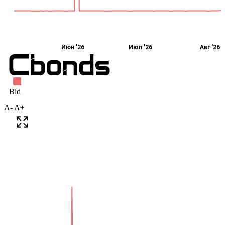
A-
A+