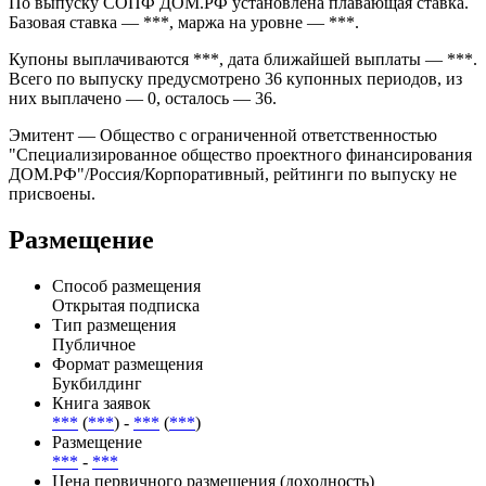
биржевых сделок при первичном размещении. Погашение
запланировано на *** и предусмотрено условиями выпуска
без амортизации номинала по графику.
По выпуску СОПФ ДОМ.РФ установлена плавающая ставка.
Базовая ставка — ***, маржа на уровне — ***.
Купоны выплачиваются ***, дата ближайшей выплаты — ***.
Всего по выпуску предусмотрено 36 купонных периодов, из
них выплачено — 0, осталось — 36.
Эмитент — Общество с ограниченной ответственностью
"Специализированное общество проектного финансирования
ДОМ.РФ"/Россия/Корпоративный, рейтинги по выпуску не
присвоены.
Размещение
Способ размещения
Открытая подписка
Тип размещения
Публичное
Формат размещения
Букбилдинг
Книга заявок