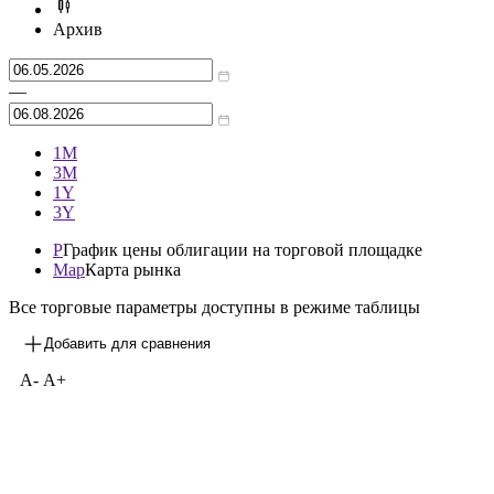
Московская биржа Т+
1/5
Архив
—
1М
3М
1Y
3Y
P
График цены облигации на торговой площадке
Map
Карта рынка
Все торговые параметры доступны в режиме таблицы
Добавить для сравнения