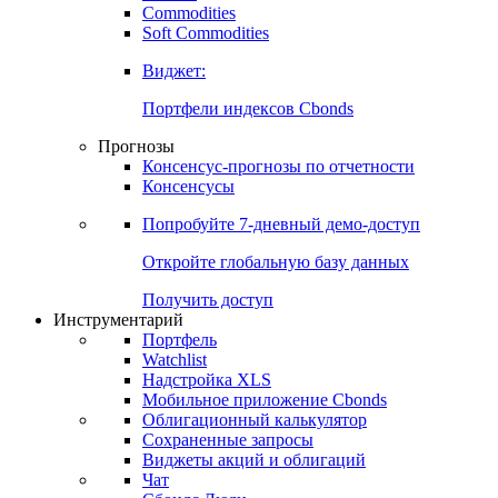
Commodities
Золото
Нефть
Бензин
Commodities
Soft Commodities
Виджет:
Портфели индексов Cbonds
Прогнозы
Консенсус-прогнозы по отчетности
Консенсусы
Попробуйте
7-дневный
демо-доступ
Откройте глобальную базу данных
Получить доступ
Инструментарий
Портфель
Watchlist
Надстройка XLS
Мобильное приложение Cbonds
Облигационный калькулятор