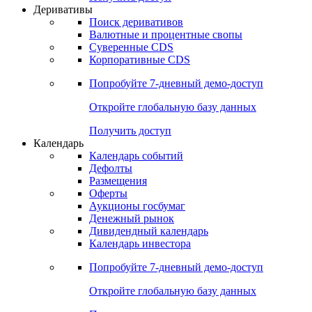
Откройте глобальную базу данных
Получить доступ
Деривативы
Поиск деривативов
Валютные и процентные свопы
Суверенные CDS
Корпоративные CDS
Попробуйте
7-дневный
демо-доступ
Откройте глобальную базу данных
Получить доступ
Календарь
Календарь событий
Дефолты
Размещения
Оферты
Аукционы госбумаг
Денежный рынок
Дивидендный календарь
Календарь инвестора