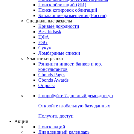
Облигации
Поиски
Поиск облигаций & Карты рынка
Поиск облигаций (ИИ)
Поиск котировок облигаций
Ближайшие размещения (Россия)
Специальные разделы
Кривые доходности
Best bid/ask
ЦФА
ESG
Сукук
Ломбардные списки
Участники рынка
Рэнкинги инвест. банков и юр.
консультантов
Cbonds Pages
Cbonds Awards
Опросы
Попробуйте
7-дневный
демо-доступ
Откройте глобальную базу данных