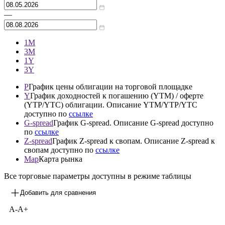
Архив
—
1М
3М
1Y
3Y
P
График цены облигации на торговой площадке
Y
График доходностей к погашению (YTM) / оферте
(YTP/YTC) облигации. Описание YTM/YTP/YTC
доступно по
ссылке
G-spread
График G-spread. Описание G-spread доступно
по
ссылке
Z-spread
График Z-spread к свопам. Описание Z-spread к
свопам доступно по
ссылке
Map
Карта рынка
Все торговые параметры доступны в режиме таблицы