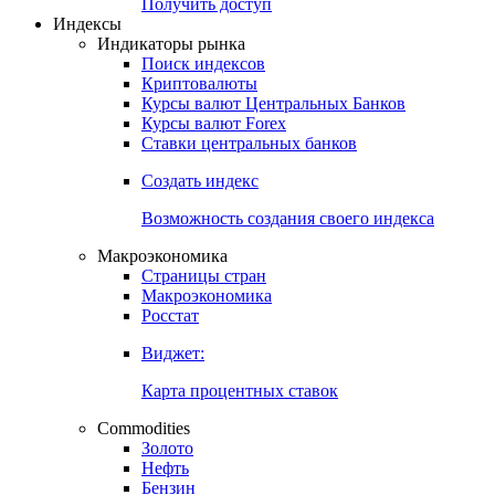
Попробуйте
7-дневный
демо-доступ
Откройте глобальную базу данных
Получить доступ
Индексы
Индикаторы рынка
Поиск индексов
Криптовалюты
Курсы валют Центральных Банков
Курсы валют Forex
Ставки центральных банков
Создать индекс
Возможность создания своего индекса
Макроэкономика
Страницы стран
Макроэкономика
Росстат
Виджет:
Карта процентных ставок