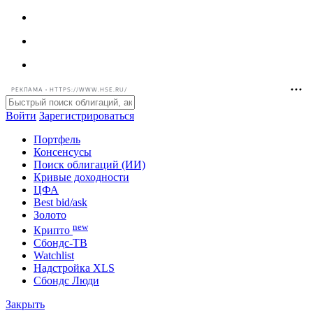
РЕКЛАМА • HTTPS://WWW.HSE.RU/
Войти
Зарегистрироваться
Портфель
Консенсусы
Поиск облигаций (ИИ)
Кривые доходности
ЦФА
Best bid/ask
Золото
new
Крипто
Сбондс-ТВ
Watchlist