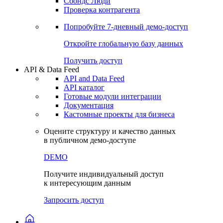
Сохраненные запросы
Виджеты акций и облигаций
Чат
Сбондс Люди
Проверка контрагента
Попробуйте
7-дневный
демо-доступ
Откройте глобальную базу данных
Получить доступ
API & Data Feed
API and Data Feed
API каталог
Готовые модули интеграции
Документация
Кастомные проекты для бизнеса
Оцените структуру и качество данных
в публичном демо-доступе
DEMO
Получите индивидуальный доступ
к интересующим данным