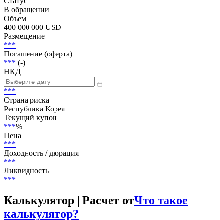
Добавить в Watchlist
Trace-eligible, Senior Unsecured
Статус
В обращении
Объем
400 000 000 USD
Размещение
***
Погашение (оферта)
***
(-)
НКД
***
Страна риска
Республика Корея
Текущий купон
***
%
Цена
***
Доходность / дюрация
***
Ликвидность
***