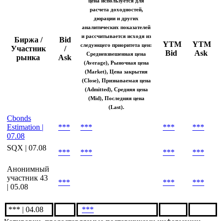
Котировки на закрытие
Indicative
Индикативная
цена используется для
расчета доходностей,
дюрации и других
аналитических показателей
и рассчитывается исходя из
Биржа /
Bid
YTM
YTM
следующего приоритета цен:
Участник
/
Bid
Ask
Средневзвешенная цена
рынка
Ask
(Average), Рыночная цена
(Market), Цена закрытия
(Close), Признаваемая цена
(Admitted), Средняя цена
(Mid), Последняя цена
(Last).
Cbonds
Estimation |
***
***
***
***
07.08
SQX | 07.08
***
***
***
***
Анонимный
участник 43
***
***
***
| 05.08