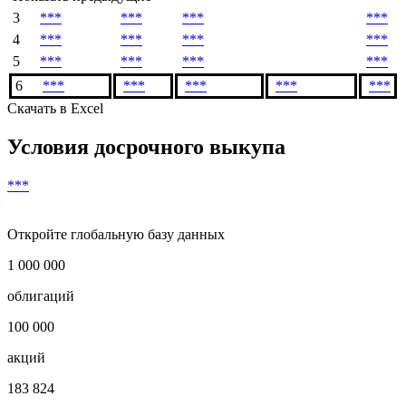
#
Сумма
Купон,
Погашение,
Окончание
купона,
%
USD
купона
USD
Показать предыдущие
3
***
***
***
***
4
***
***
***
***
5
***
***
***
***
6
***
***
***
***
***
Скачать в Excel
Условия досрочного выкупа
***
Откройте глобальную базу данных
1 000 000
облигаций
100 000