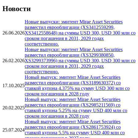
General Motors Financial, 2.7% 20aug2027, USD
Bank of East Asia, 5.125% 7jul2028, USD
China Great Wall AMC International Holdings, 3.875% 31aug2027,
USD (005)
Новости
Новые выпуски: эмитент Mirae Asset Securities
разместил еврооблигации (XS3412559299,
26.06.2026
XS3412558648) на суммы USD 300, USD 300 млн со
сроком погашения в 2031, 2029 годах
соответственно.
Новые выпуски: эмитент Mirae Asset Securities
разместил еврооблигации (XS3299380850,
26.02.2026
XS3299373996) на суммы USD 300, USD 300 млн со
сроком погашения в 2031, 2029 годах
соответственно.
Новый выпуск: эмитент Mirae Asset Securities
разместил еврооблигации (XS3189630372) со
17.10.2025
ставкой купона 4.375% на сумму USD 300 млн со
сроком погашения в 2028 году
Новый выпуск: эмитент Mirae Asset Securities
разместил еврооблигации (XS2985211569) со
20.02.2025
ставкой купона 5.25% на сумму USD 400 млн со
сроком погашения в 2028 году