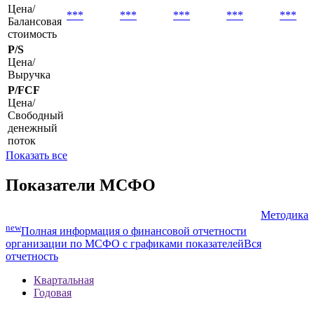
P/E
Цена/
Прибыль
P/B
Цена/
***
***
***
***
***
Балансовая
стоимость
P/S
Цена/
Выручка
P/FCF
Цена/
Свободный
денежный
поток
Показать все
Показатели МСФО
Методика
new
Полная информация о финансовой отчетности
организации по МСФО с графиками показателей
Вся
отчетность