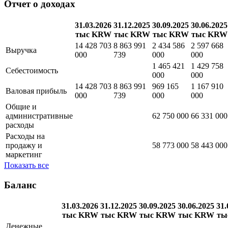
Квартальная
Годовая
Отчет о доходах
31.03.2026
31.12.2025
30.09.2025
30.06.2025
тыс KRW
тыс KRW
тыс KRW
тыс KRW
14 428 703
8 863 991
2 434 586
2 597 668
Выручка
000
739
000
000
1 465 421
1 429 758
Себестоимость
000
000
14 428 703
8 863 991
969 165
1 167 910
Валовая прибыль
000
739
000
000
Общие и
административные
62 750 000
66 331 000
расходы
Расходы на
продажу и
58 773 000
58 443 000
маркетинг
Показать все
Баланс