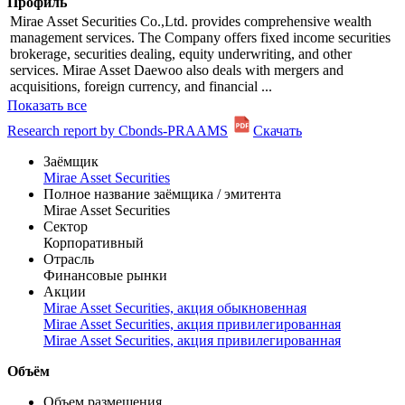
Информация по эмиссии
Профиль
Mirae Asset Securities Co.,Ltd. provides comprehensive wealth
management services. The Company offers fixed income securities
brokerage, securities dealing, equity underwriting, and other
services. Mirae Asset Daewoo also deals with mergers and
acquisitions, foreign currency, and financial ...
Показать все
Research report by Cbonds-PRAAMS
Скачать
Заёмщик
Mirae Asset Securities
Полное название заёмщика / эмитента
Mirae Asset Securities
Сектор
Корпоративный
Отрасль
Финансовые рынки
Акции
Mirae Asset Securities, акция обыкновенная
Mirae Asset Securities, акция привилегированная
Mirae Asset Securities, акция привилегированная