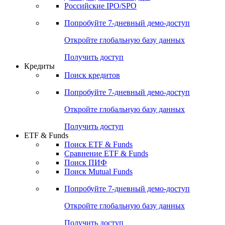
Получить доступ
Акции
Поиск акций
Дивидендный календарь
Российские IPO/SPO
Попробуйте
7-дневный
демо-доступ
Откройте глобальную базу данных
Получить доступ
Кредиты
Поиск кредитов
Попробуйте
7-дневный
демо-доступ
Откройте глобальную базу данных
Получить доступ
ETF & Funds
Поиск ETF & Funds
Сравнение ETF & Funds
Поиск ПИФ
Поиск Mutual Funds
Попробуйте
7-дневный
демо-доступ