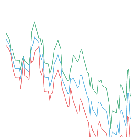
A-
A+