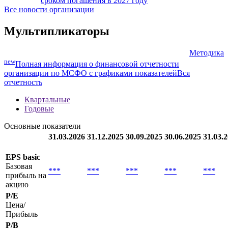
Новый выпуск: эмитент Mirae Asset Securities
разместил еврооблигации (XS2861753924) со
25.07.2024
ставкой купона 5.5% на сумму USD 400 млн со
сроком погашения в 2027 году
Все новости организации
Мультипликаторы
Методика
new
Полная информация о финансовой отчетности
организации по МСФО с графиками показателей
Вся
отчетность
Квартальные
Годовые
Основные показатели
31.03.2026
31.12.2025
30.09.2025
30.06.2025
31.03.
EPS basic
Базовая
***
***
***
***
***
прибыль на
акцию