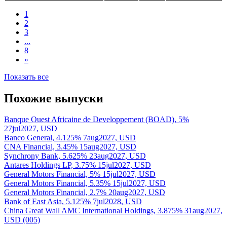
***
***
В обращении
4.375% 14oct2028, USD
Mirae Asset Securities,
***
***
В обращении
5.25% 6mar2028, USD
1
2
3
...
8
»
Показать все
Похожие выпуски
Banque Ouest Africaine de Developpement (BOAD), 5%
27jul2027, USD
Banco General, 4.125% 7aug2027, USD
CNA Financial, 3.45% 15aug2027, USD
Synchrony Bank, 5.625% 23aug2027, USD
Antares Holdings LP, 3.75% 15jul2027, USD
General Motors Financial, 5% 15jul2027, USD
General Motors Financial, 5.35% 15jul2027, USD