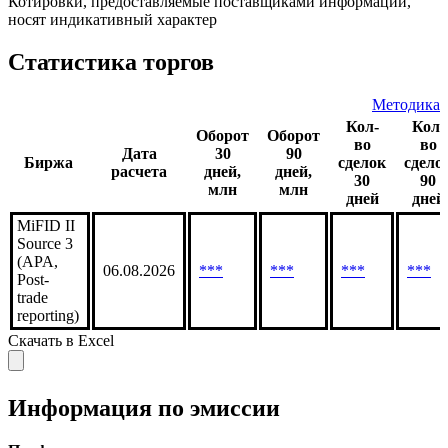
*** | 04.08
***
Котировки, предоставляемые поставщиками информации,
носят индикативный характер
Статистика торгов
Методика
Кол-
Кол-
Оборот
Оборот
во
во
Дата
30
90
Биржа
сделок
сдело
расчета
дней,
дней,
30
90
млн
млн
дней
дней
MiFID II
Source 3
(APA,
06.08.2026
***
***
***
***
Post-
trade
reporting)
Скачать в Excel