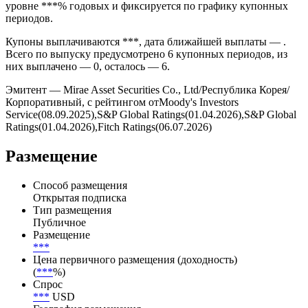
предусмотрено условиями выпуска без амортизации
номинала по графику.
Ставка купона облигации Mirae Asset Securities установлена на
уровне ***% годовых и фиксируется по графику купонных
периодов.
Купоны выплачиваются ***, дата ближайшей выплаты — .
Всего по выпуску предусмотрено 6 купонных периодов, из
них выплачено — 0, осталось — 6.
Эмитент — Mirae Asset Securities Co., Ltd/Республика Корея/
Корпоративный, с рейтингом отMoody's Investors
Service(08.09.2025),S&P Global Ratings(01.04.2026),S&P Global
Ratings(01.04.2026),Fitch Ratings(06.07.2026)
Размещение
Способ размещения
Открытая подписка
Тип размещения
Публичное
Размещение
***
Цена первичного размещения (доходность)