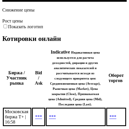
Снижение цены
Рост цены
Показать логотип
Котировки онлайн
Indicative
Индикативная цена
используется для расчета
доходностей, дюрации и других
аналитических показателей и
Биржа /
Bid
рассчитывается исходя из
Оборот
Участник
/
следующего приоритета цен:
торгов
рынка
Ask
Средневзвешенная цена (Average),
Рыночная цена (Market), Цена
закрытия (Close), Признаваемая
цена (Admitted), Средняя цена (Mid),
Последняя цена (Last).
Московская
биржа Т+ |
***
***
***
16:58