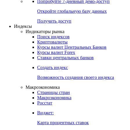
Попробуйте
7-дневный
демо-доступ
Откройте глобальную базу данных
Получить доступ
Индексы
Индикаторы рынка
Поиск индексов
Криптовалюты
Курсы валют Центральных Банков
Курсы валют Forex
Ставки центральных банков
Создать индекс
Возможность создания своего индекса
Макроэкономика
Страницы стран
Макроэкономика
Росстат
Виджет:
Карта процентных ставок