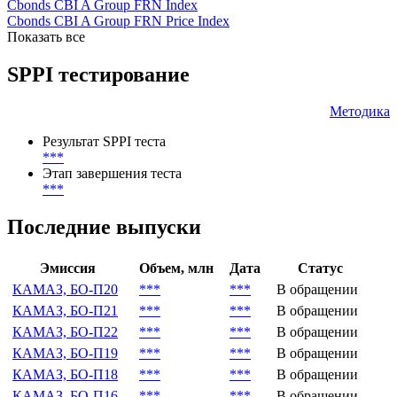
Cbonds CBI A Group FRN Index
Cbonds CBI A Group FRN Price Index
Показать все
SPPI тестирование
Методика
Результат SPPI теста
***
Этап завершения теста
***
Последние выпуски
Эмиссия
Объем, млн
Дата
Статус
КАМАЗ, БО-П20
***
***
В обращении
КАМАЗ, БО-П21
***
***
В обращении
КАМАЗ, БО-П22
***
***
В обращении
КАМАЗ, БО-П19
***
***
В обращении
КАМАЗ, БО-П18
***
***
В обращении
КАМАЗ, БО-П16
***
***
В обращении