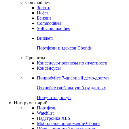
Commodities
Золото
Нефть
Бензин
Commodities
Soft Commodities
Виджет:
Портфели индексов Cbonds
Прогнозы
Консенсус-прогнозы по отчетности
Консенсусы
Попробуйте
7-дневный
демо-доступ
Откройте глобальную базу данных
Получить доступ
Инструментарий
Портфель
Watchlist
Надстройка XLS
Мобильное приложение Cbonds
Облигационный калькулятор