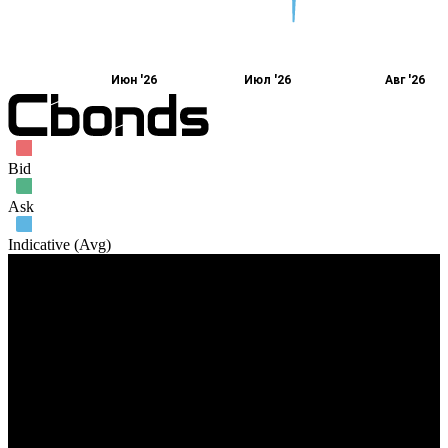
Июн '26
Июл '26
Авг '26
Bid
Ask
Indicative (Avg)
Объем торгов
18. Май
1. Июн
15. Июн
29. Июн
13. Июл
27. Июл