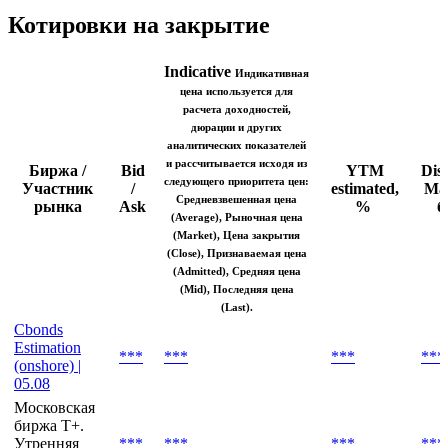
Котировки на закрытие
Indicative
Индикативная
цена используется для
расчета доходностей,
дюрации и других
аналитических показателей
и рассчитывается исходя из
Биржа /
Bid
YTM
Dis
следующего приоритета цен:
Участник
/
estimated,
Mar
Средневзвешенная цена
рынка
Ask
%
б
(Average), Рыночная цена
(Market), Цена закрытия
(Close), Признаваемая цена
(Admitted), Средняя цена
(Mid), Последняя цена
(Last).
Cbonds
Estimation
***
***
***
***
(onshore) |
05.08
Московская
биржа T+.
Утренняя
***
***
***
***