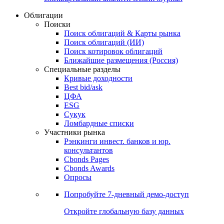
Облигации
Поиски
Поиск облигаций & Карты рынка
Поиск облигаций (ИИ)
Поиск котировок облигаций
Ближайшие размещения (Россия)
Специальные разделы
Кривые доходности
Best bid/ask
ЦФА
ESG
Сукук
Ломбардные списки
Участники рынка
Рэнкинги инвест. банков и юр.
консультантов
Cbonds Pages
Cbonds Awards
Опросы
Попробуйте
7-дневный
демо-доступ
Откройте глобальную базу данных