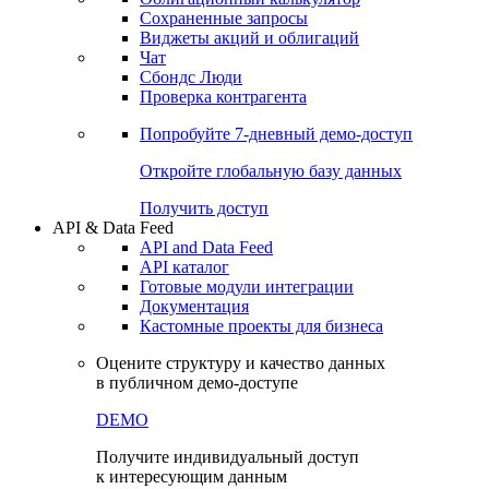
Сохраненные запросы
Виджеты акций и облигаций
Чат
Сбондс Люди
Проверка контрагента
Попробуйте
7-дневный
демо-доступ
Откройте глобальную базу данных
Получить доступ
API & Data Feed
API and Data Feed
API каталог
Готовые модули интеграции
Документация
Кастомные проекты для бизнеса
Оцените структуру и качество данных
в публичном демо-доступе
DEMO
Получите индивидуальный доступ
к интересующим данным