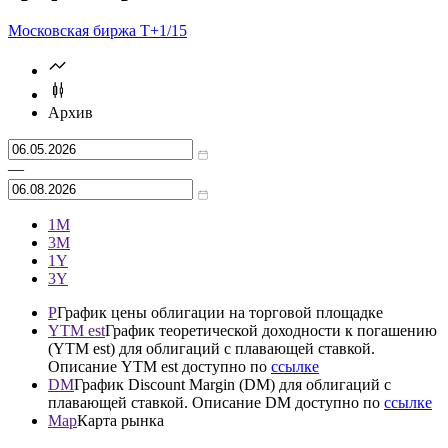
Московская биржа Т+
1/15
Архив
—
1М
3М
1Y
3Y
P
График цены облигации на торговой площадке
YTM est
График теоретической доходности к погашению
(YTM est) для облигаций с плавающей ставкой.
Описание YTM est доступно по
ссылке
DM
График Discount Margin (DM) для облигаций с
плавающей ставкой. Описание DM доступно по
ссылке
Map
Карта рынка