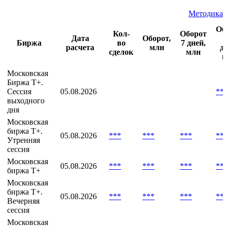
Методика
Об
Кол-
Оборот
Дата
Оборот,
Биржа
во
7 дней,
расчета
млн
д
сделок
млн
м
Московская
Биржа T+.
Сессия
05.08.2026
**
выходного
дня
Московская
биржа T+.
05.08.2026
***
***
***
**
Утренняя
сессия
Московская
05.08.2026
***
***
***
**
биржа Т+
Московская
биржа Т+.
05.08.2026
***
***
***
**
Вечерняя
сессия
Московская