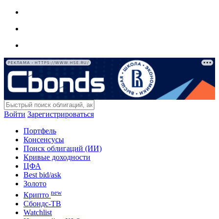
РЕКЛАМА • HTTPS://WWW.HSE.RU/
Войти
Зарегистрироваться
Портфель
Консенсусы
Поиск облигаций (ИИ)
Кривые доходности
ЦФА
Best bid/ask
Золото
new
Крипто
Сбондс-ТВ
Watchlist