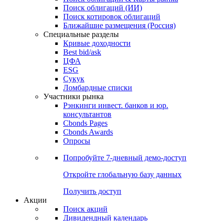
Облигации
Поиски
Поиск облигаций & Карты рынка
Поиск облигаций (ИИ)
Поиск котировок облигаций
Ближайшие размещения (Россия)
Специальные разделы
Кривые доходности
Best bid/ask
ЦФА
ESG
Сукук
Ломбардные списки
Участники рынка
Рэнкинги инвест. банков и юр.
консультантов
Cbonds Pages
Cbonds Awards
Опросы
Попробуйте
7-дневный
демо-доступ
Откройте глобальную базу данных