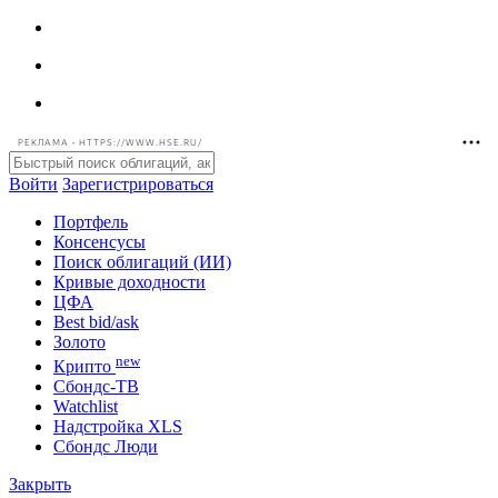
РЕКЛАМА • HTTPS://WWW.HSE.RU/
Войти
Зарегистрироваться
Портфель
Консенсусы
Поиск облигаций (ИИ)
Кривые доходности
ЦФА
Best bid/ask
Золото
new
Крипто
Сбондс-ТВ
Watchlist