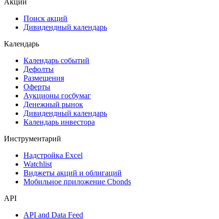
ESG
Сукук
Самые популярные облигации на Cbonds.ru
Акции
Поиск акций
Дивидендный календарь
Календарь
Календарь событий
Дефолты
Размещения
Оферты
Аукционы госбумаг
Денежный рынок
Дивидендный календарь
Календарь инвестора
Инструментарий
Надстройка Excel
Watchlist
Виджеты акций и облигаций
Мобильное приложение Cbonds