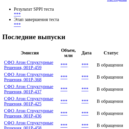
SPPI тестирование
Методика
Результат SPPI теста
***
Этап завершения теста
***
Последние выпуски
Объем,
Эмиссия
Дата
Статус
млн
СФО Атон Структурные
***
***
В обращении
Решения, 001Р-459
СФО Атон Структурные
***
***
В обращении
Решения, 001Р-368
СФО Атон Структурные
***
***
В обращении
Решения, 001Р-437
СФО Атон Структурные
***
***
В обращении
Решения, 001Р-425