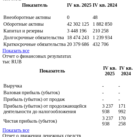
Методика
Бухгалтерский баланс
тыс RUB
Показатель
IV кв. 2025
IV кв. 2024
Внеоборотные активы
0
48
Оборотные активы
42 302 125
1 882 850
Капитал и резервы
3 448 196
210 258
Долгосрочные обязательства
18 474 243
1 239 934
Краткосрочные обязательства
20 379 686
432 706
Показать все
Отчет о финансовых результатах
тыс RUB
IV кв.
IV кв.
Показатель
2025
2024
Выручка
-
-
Валовая прибыль (убыток)
-
-
Прибыль (убыток) от продаж
-
-
Прибыль (убыток) от продолжающейся
3 237
171
деятельности до налогообложения
938
992