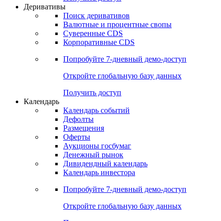
Откройте глобальную базу данных
Получить доступ
Деривативы
Поиск деривативов
Валютные и процентные свопы
Суверенные CDS
Корпоративные CDS
Попробуйте
7-дневный
демо-доступ
Откройте глобальную базу данных
Получить доступ
Календарь
Календарь событий
Дефолты
Размещения
Оферты
Аукционы госбумаг
Денежный рынок
Дивидендный календарь
Календарь инвестора