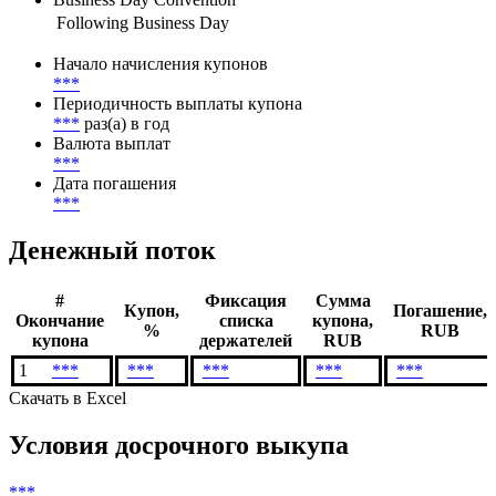
***
Метод расчета НКД
***
Business Day Convention
Following Business Day
Начало начисления купонов
***
Периодичность выплаты купона
***
раз(а) в год
Валюта выплат
***
Дата погашения
***
Денежный поток
#
Фиксация
Сумма
Купон,
Погашение,
Окончание
списка
купона,
%
RUB
купона
держателей
RUB
1
***
***
***
***
***
Скачать в Excel