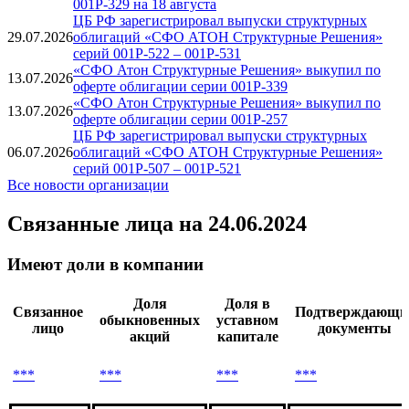
«СФО АТОН Структурные решения» выставило
30.07.2026
оферты по облигациям серий 001Р-202, 001Р-216 и
001Р-329 на 18 августа
ЦБ РФ зарегистрировал выпуски структурных
29.07.2026
облигаций «СФО АТОН Структурные Решения»
серий 001P-522 – 001P-531
«СФО Атон Структурные Решения» выкупил по
13.07.2026
оферте облигации серии 001Р-339
«СФО Атон Структурные Решения» выкупил по
13.07.2026
оферте облигации серии 001Р-257
ЦБ РФ зарегистрировал выпуски структурных
06.07.2026
облигаций «СФО АТОН Структурные Решения»
серий 001P-507 – 001P-521
Все новости организации
Связанные лица
на 24.06.2024
Имеют доли в компании
Доля
Доля в
Связанное
Подтверждающи
обыкновенных
уставном
лицо
документы
акций
капитале