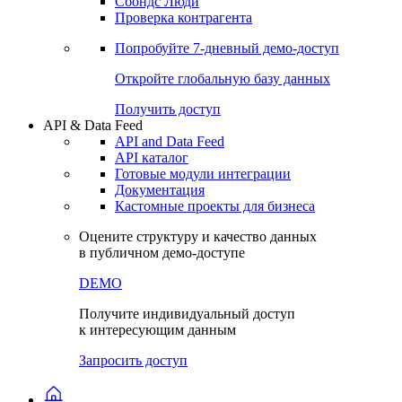
Сохраненные запросы
Виджеты акций и облигаций
Чат
Сбондс Люди
Проверка контрагента
Попробуйте
7-дневный
демо-доступ
Откройте глобальную базу данных
Получить доступ
API & Data Feed
API and Data Feed
API каталог
Готовые модули интеграции
Документация
Кастомные проекты для бизнеса
Оцените структуру и качество данных
в публичном демо-доступе
DEMO
Получите индивидуальный доступ
к интересующим данным