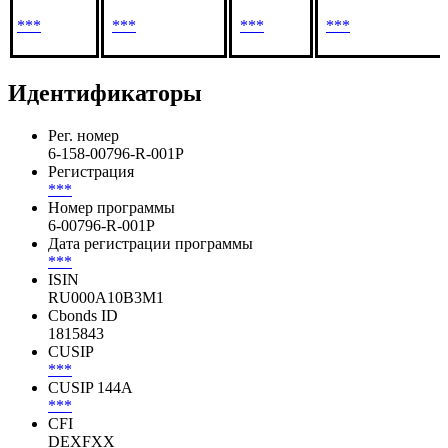
***
***
***
***
***
***
***
***
Идентификаторы
Рег. номер
6-158-00796-R-001P
Регистрация
***
Номер программы
6-00796-R-001P
Дата регистрации программы
***
ISIN
RU000A10B3M1
Cbonds ID
1815843
CUSIP
***