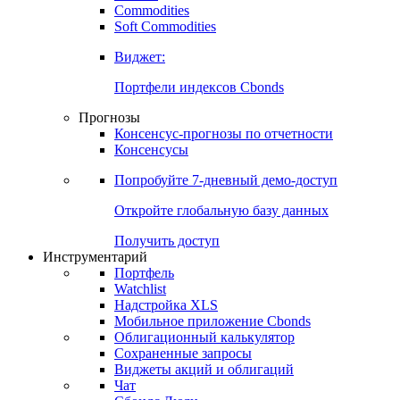
Commodities
Золото
Нефть
Бензин
Commodities
Soft Commodities
Виджет:
Портфели индексов Cbonds
Прогнозы
Консенсус-прогнозы по отчетности
Консенсусы
Попробуйте
7-дневный
демо-доступ
Откройте глобальную базу данных
Получить доступ
Инструментарий
Портфель
Watchlist
Надстройка XLS
Мобильное приложение Cbonds
Облигационный калькулятор