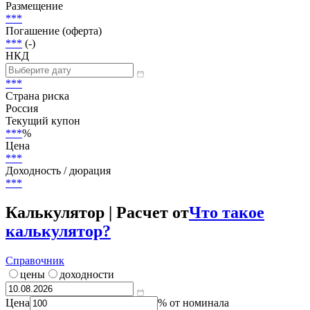
Статус
В обращении
Объем
50 000 000 RUB
Размещение
***
Погашение (оферта)
***
(-)
НКД
***
Страна риска
Россия
Текущий купон
***
%
Цена
***
Доходность / дюрация
***
Калькулятор | Расчет от
Что такое
калькулятор?
Справочник