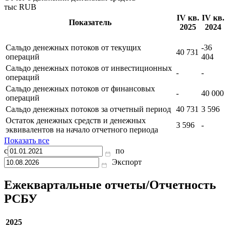
3 237
170
Чистая прибыль (убыток)
938
258
Показать все
Отчет о движении денежных средств
тыс RUB
IV кв.
IV кв.
Показатель
2025
2024
Сальдо денежных потоков от текущих
-36
40 731
операций
404
Сальдо денежных потоков от инвестиционных
-
-
операций
Сальдо денежных потоков от финансовых
-
40 000
операций
Сальдо денежных потоков за отчетный период
40 731
3 596
Остаток денежных средств и денежных
3 596
-
эквивалентов на начало отчетного периода
Показать все
с
по
Экспорт
Ежеквартальные отчеты/Отчетность