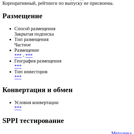
Всего по выпуску предусмотрено 1 купонных периодов, из
них выплачено — 0, осталось — 1.
Эмитент — ООО "СФО Атон Структурные Решения"/Россия/
Корпоративный, рейтинги по выпуску не присвоены.
Размещение
Способ размещения
Закрытая подписка
Тип размещения
Частное
Размещение
***
-
***
География размещения
***
Тип инвесторов
***
Конвертация и обмен
Условия конвертации
***