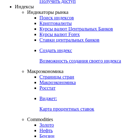
Попробуйте
7-дневный
демо-доступ
Откройте глобальную базу данных
Получить доступ
Индексы
Индикаторы рынка
Поиск индексов
Криптовалюты
Курсы валют Центральных Банков
Курсы валют Forex
Ставки центральных банков
Создать индекс
Возможность создания своего индекса
Макроэкономика
Страницы стран
Макроэкономика
Росстат
Виджет:
Карта процентных ставок