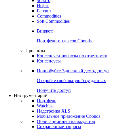
Золото
Нефть
Бензин
Commodities
Soft Commodities
Виджет:
Портфели индексов Cbonds
Прогнозы
Консенсус-прогнозы по отчетности
Консенсусы
Попробуйте
7-дневный
демо-доступ
Откройте глобальную базу данных
Получить доступ
Инструментарий
Портфель
Watchlist
Надстройка XLS
Мобильное приложение Cbonds
Облигационный калькулятор
Сохраненные запросы