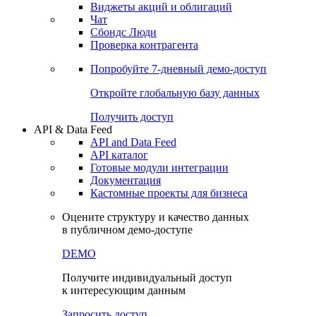
Виджеты акций и облигаций
Чат
Сбондс Люди
Проверка контрагента
Попробуйте
7-дневный
демо-доступ
Откройте глобальную базу данных
Получить доступ
API & Data Feed
API and Data Feed
API каталог
Готовые модули интеграции
Документация
Кастомные проекты для бизнеса
Оцените структуру и качество данных
в публичном демо-доступе
DEMO
Получите индивидуальный доступ
к интересующим данным
Запросить доступ