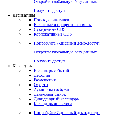
Откройте глобальную базу данных
Получить доступ
Деривативы
Поиск деривативов
Валютные и процентные свопы
Суверенные CDS
Корпоративные CDS
Попробуйте
7-дневный
демо-доступ
Откройте глобальную базу данных
Получить доступ
Календарь
Календарь событий
Дефолты
Размещения
Оферты
Аукционы госбумаг
Денежный рынок
Дивидендный календарь
Календарь инвестора
Попробуйте
7-дневный
демо-доступ