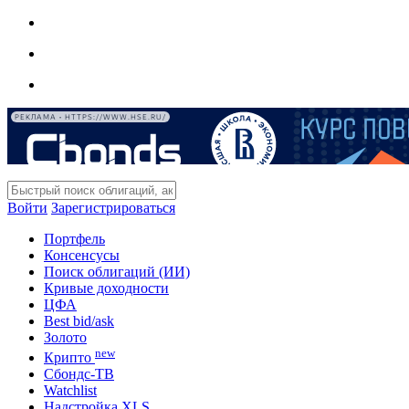
РЕКЛАМА • HTTPS://WWW.HSE.RU/
Войти
Зарегистрироваться
Портфель
Консенсусы
Поиск облигаций (ИИ)
Кривые доходности
ЦФА
Best bid/ask
Золото
new
Крипто
Сбондс-ТВ
Watchlist
Надстройка XLS