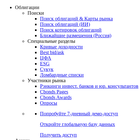
Облигации
Поиски
Поиск облигаций & Карты рынка
Поиск облигаций (ИИ)
Поиск котировок облигаций
Ближайшие размещения (Россия)
Специальные разделы
Кривые доходности
Best bid/ask
ЦФА
ESG
Сукук
Ломбардные списки
Участники рынка
Рэнкинги инвест. банков и юр. консультантов
Cbonds Pages
Cbonds Awards
Опросы
Попробуйте
7-дневный
демо-доступ
Откройте глобальную базу данных
Получить доступ