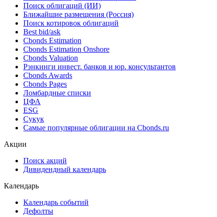
Облигации
Поиск облигаций & Карты рынка
Поиск облигаций (ИИ)
Ближайшие размещения (Россия)
Поиск котировок облигаций
Best bid/ask
Cbonds Estimation
Cbonds Estimation Onshore
Cbonds Valuation
Рэнкинги инвест. банков и юр. консультантов
Cbonds Awards
Cbonds Pages
Ломбардные списки
ЦФА
ESG
Сукук
Самые популярные облигации на Cbonds.ru
Акции
Поиск акций
Дивидендный календарь