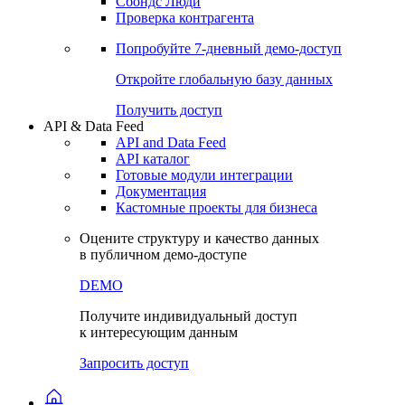
Сохраненные запросы
Виджеты акций и облигаций
Чат
Сбондс Люди
Проверка контрагента
Попробуйте
7-дневный
демо-доступ
Откройте глобальную базу данных
Получить доступ
API & Data Feed
API and Data Feed
API каталог
Готовые модули интеграции
Документация
Кастомные проекты для бизнеса
Оцените структуру и качество данных
в публичном демо-доступе
DEMO
Получите индивидуальный доступ
к интересующим данным