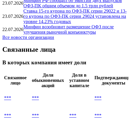
Выпуски облигаций Минфина РФ ОФЗ-ПК 29031 и
28.07.2026
ОФЗ-ПК 29030 включены в Первый уровень
листинга Московской биржи
Минфин РФ сообщил об эмиссии двух выпусков
23.07.2026
ОФЗ-ПК общим объемом до 1.5 трлн рублей
Ставка 15-го купона по ОФЗ-ПК серии 29022 и 13-
23.07.2026
го купона по ОФЗ-ПК серии 29024 установлена на
уровне 14.23% годовых
Минфин возобновит размещение ОФЗ после
22.07.2026
улучшения рыночной конъюнктуры
Все новости организации
Связанные лица
В которых компания имеет доли
Доля
Доля в
Связанное
Подтверждающи
обыкновенных
уставном
лицо
документы
акций
капитале
***
***
***