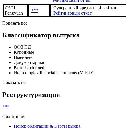
Оценка собственной кредитоспособнос
АКРА
***
Рейтинговый отчет
Оценка собственной кредитоспособнос
АКРА
***
Рейтинговый отчет
CSCI
Суверенный кредитный рейтинг
***
Pengyuan
Рейтинговый отчет
Показать все
Классификатор выпуска
ОФЗ ПД
Купонные
Именные
Документарные
Ранг: Undefined
Non-complex financial instruments (MiFID)
Показать все
Реструктуризация
***