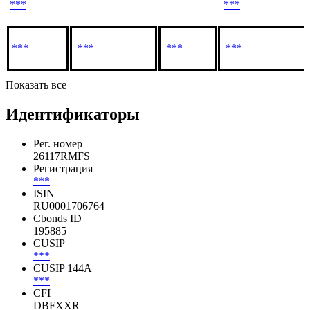
***
***
***
***
***
***
***
***
***
***
Показать все
Идентификаторы
Рег. номер
26117RMFS
Регистрация
***
ISIN
RU0001706764
Cbonds ID
195885
CUSIP
***