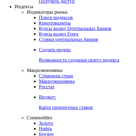
Попробуйте
7-дневный
демо-доступ
Откройте глобальную базу данных
Получить доступ
Индексы
Индикаторы рынка
Поиск индексов
Криптовалюты
Курсы валют Центральных Банков
Курсы валют Forex
Ставки центральных банков
Создать индекс
Возможность создания своего индекса
Макроэкономика
Страницы стран
Макроэкономика
Росстат
Виджет:
Карта процентных ставок