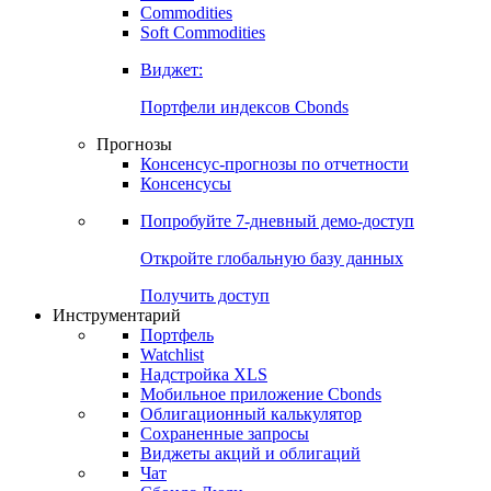
Commodities
Золото
Нефть
Бензин
Commodities
Soft Commodities
Виджет:
Портфели индексов Cbonds
Прогнозы
Консенсус-прогнозы по отчетности
Консенсусы
Попробуйте
7-дневный
демо-доступ
Откройте глобальную базу данных
Получить доступ
Инструментарий
Портфель
Watchlist
Надстройка XLS
Мобильное приложение Cbonds
Облигационный калькулятор