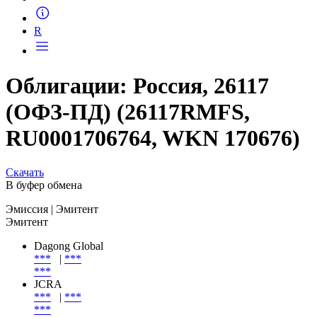
Запросить доступ
R
Облигации: Россия, 26117
(ОФЗ-ПД) (26117RMFS,
RU0001706764, WKN 170676)
Скачать
В буфер обмена
Эмиссия
| Эмитент
Эмитент
Dagong Global
***
|
***