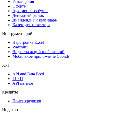
Календарь
Календарь событий
Дефолты
Размещения
Оферты
Аукционы госбумаг
Денежный рынок
Дивидендный календарь
Календарь инвестора
Инструментарий
Надстройка Excel
Watchlist
Виджеты акций и облигаций
Мобильное приложение Cbonds
API
API and Data Feed
710-П
API каталог
Кредиты