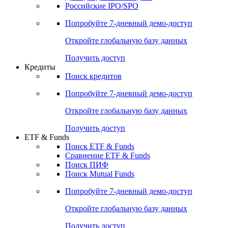
Получить доступ
Акции
Поиск акций
Дивидендный календарь
Российские IPO/SPO
Попробуйте
7-дневный
демо-доступ
Откройте глобальную базу данных
Получить доступ
Кредиты
Поиск кредитов
Попробуйте
7-дневный
демо-доступ
Откройте глобальную базу данных
Получить доступ
ETF & Funds
Поиск ETF & Funds
Сравнение ETF & Funds
Поиск ПИФ
Поиск Mutual Funds
Попробуйте
7-дневный
демо-доступ