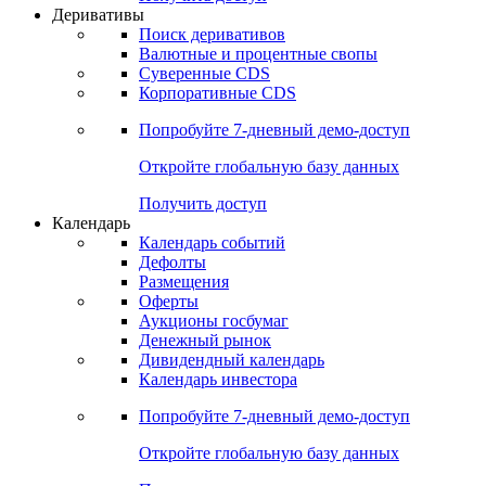
Откройте глобальную базу данных
Получить доступ
Деривативы
Поиск деривативов
Валютные и процентные свопы
Суверенные CDS
Корпоративные CDS
Попробуйте
7-дневный
демо-доступ
Откройте глобальную базу данных
Получить доступ
Календарь
Календарь событий
Дефолты
Размещения
Оферты
Аукционы госбумаг
Денежный рынок
Дивидендный календарь
Календарь инвестора