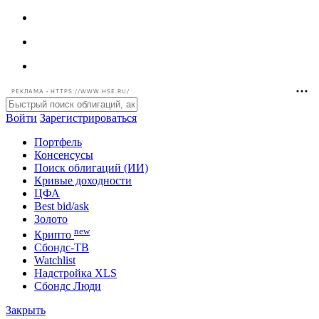
РЕКЛАМА • HTTPS://WWW.HSE.RU/
Войти
Зарегистрироваться
Портфель
Консенсусы
Поиск облигаций (ИИ)
Кривые доходности
ЦФА
Best bid/ask
Золото
new
Крипто
Сбондс-ТВ
Watchlist