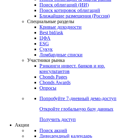
Облигации
Поиски
Поиск облигаций & Карты рынка
Поиск облигаций (ИИ)
Поиск котировок облигаций
Ближайшие размещения (Россия)
Специальные разделы
Кривые доходности
Best bid/ask
ЦФА
ESG
Сукук
Ломбардные списки
Участники рынка
Рэнкинги инвест. банков и юр.
консультантов
Cbonds Pages
Cbonds Awards
Опросы
Попробуйте
7-дневный
демо-доступ
Откройте глобальную базу данных