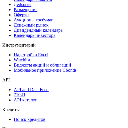
Дефолты
Размещения
Оферты
Аукционы госбумаг
Денежный рынок
Дивидендный календарь
Календарь инвестора
Инструментарий
Надстройка Excel
Watchlist
Виджеты акций и облигаций
Мобильное приложение Cbonds
API
API and Data Feed
710-П
API каталог
Кредиты
Поиск кредитов