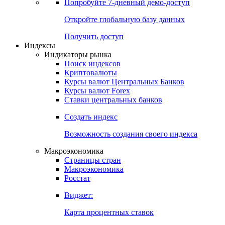
Попробуйте
7-дневный
демо-доступ
Откройте глобальную базу данных
Получить доступ
Индексы
Индикаторы рынка
Поиск индексов
Криптовалюты
Курсы валют Центральных Банков
Курсы валют Forex
Ставки центральных банков
Создать индекс
Возможность создания своего индекса
Макроэкономика
Страницы стран
Макроэкономика
Росстат
Виджет:
Карта процентных ставок