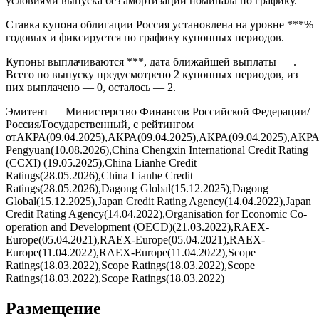
условиями выпуска без амортизации номинала по графику.
Ставка купона облигации Россия установлена на уровне ***%
годовых и фиксируется по графику купонных периодов.
Купоны выплачиваются ***, дата ближайшей выплаты — .
Всего по выпуску предусмотрено 2 купонных периодов, из
них выплачено — 0, осталось — 2.
Эмитент — Министерство Финансов Российской Федерации/
Россия/Государственный, с рейтингом
отАКРА(09.04.2025),АКРА(09.04.2025),АКРА(09.04.2025),АКРА
Pengyuan(10.08.2026),China Chengxin International Credit Rating
(CCXI) (19.05.2025),China Lianhe Credit
Ratings(28.05.2026),China Lianhe Credit
Ratings(28.05.2026),Dagong Global(15.12.2025),Dagong
Global(15.12.2025),Japan Credit Rating Agency(14.04.2022),Japan
Credit Rating Agency(14.04.2022),Organisation for Economic Co-
operation and Development (OECD)(21.03.2022),RAEX-
Europe(05.04.2021),RAEX-Europe(05.04.2021),RAEX-
Europe(11.04.2022),RAEX-Europe(11.04.2022),Scope
Ratings(18.03.2022),Scope Ratings(18.03.2022),Scope
Ratings(18.03.2022),Scope Ratings(18.03.2022)
Размещение