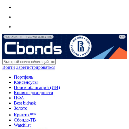
РЕКЛАМА • HTTPS://WWW.HSE.RU/
Войти
Зарегистрироваться
Портфель
Консенсусы
Поиск облигаций (ИИ)
Кривые доходности
ЦФА
Best bid/ask
Золото
new
Крипто
Сбондс-ТВ
Watchlist