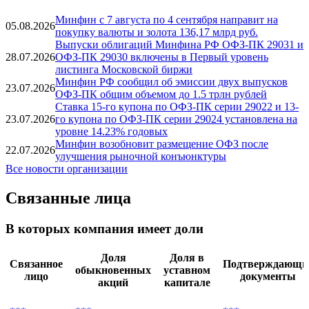
Минфин с 7 августа по 4 сентября направит на
05.08.2026
покупку валюты и золота 136,17 млрд руб.
Выпуски облигаций Минфина РФ ОФЗ-ПК 29031 и
28.07.2026
ОФЗ-ПК 29030 включены в Первый уровень
листинга Московской биржи
Минфин РФ сообщил об эмиссии двух выпусков
23.07.2026
ОФЗ-ПК общим объемом до 1.5 трлн рублей
Ставка 15-го купона по ОФЗ-ПК серии 29022 и 13-
23.07.2026
го купона по ОФЗ-ПК серии 29024 установлена на
уровне 14.23% годовых
Минфин возобновит размещение ОФЗ после
22.07.2026
улучшения рыночной конъюнктуры
Все новости организации
Связанные лица
В которых компания имеет доли
Доля
Доля в
Связанное
Подтверждающи
обыкновенных
уставном
лицо
документы
акций
капитале