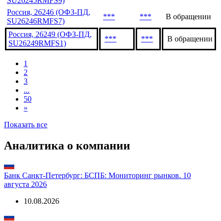
SU26245RMFS9)
Россия, 26246 (ОФЗ-ПД,
***
***
В обращении
SU26246RMFS7)
Россия, 26249 (ОФЗ-ПД,
***
***
В обращении
SU26249RMFS1)
1
2
3
...
50
»
Показать все
Аналитика о компании
Банк Санкт-Петербург: БСПБ: Мониторинг рынков. 10
августа 2026
10.08.2026