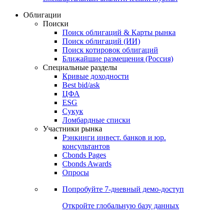
Облигации
Поиски
Поиск облигаций & Карты рынка
Поиск облигаций (ИИ)
Поиск котировок облигаций
Ближайшие размещения (Россия)
Специальные разделы
Кривые доходности
Best bid/ask
ЦФА
ESG
Сукук
Ломбардные списки
Участники рынка
Рэнкинги инвест. банков и юр.
консультантов
Cbonds Pages
Cbonds Awards
Опросы
Попробуйте
7-дневный
демо-доступ
Откройте глобальную базу данных