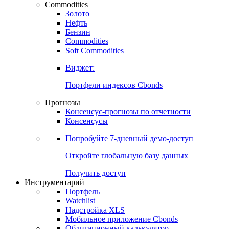
Commodities
Золото
Нефть
Бензин
Commodities
Soft Commodities
Виджет:
Портфели индексов Cbonds
Прогнозы
Консенсус-прогнозы по отчетности
Консенсусы
Попробуйте
7-дневный
демо-доступ
Откройте глобальную базу данных
Получить доступ
Инструментарий
Портфель
Watchlist
Надстройка XLS
Мобильное приложение Cbonds
Облигационный калькулятор