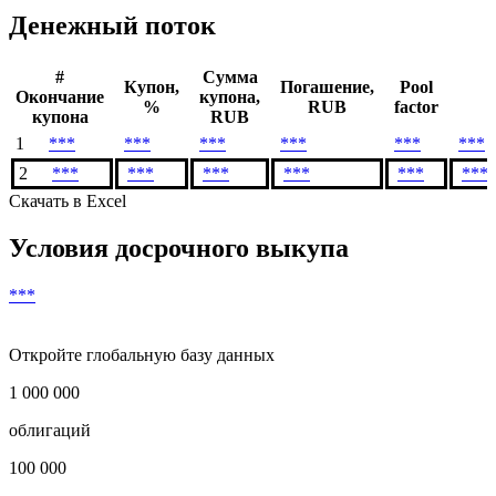
Денежный поток
#
Сумма
Купон,
Погашение,
Pool
Окончание
купона,
%
RUB
factor
купона
RUB
1
***
***
***
***
***
***
2
***
***
***
***
***
***
Скачать в Excel
Условия досрочного выкупа
***
Откройте глобальную базу данных
1 000 000
облигаций
100 000