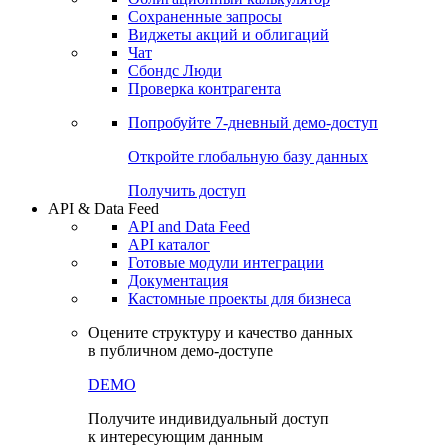
Сохраненные запросы
Виджеты акций и облигаций
Чат
Сбондс Люди
Проверка контрагента
Попробуйте
7-дневный
демо-доступ
Откройте глобальную базу данных
Получить доступ
API & Data Feed
API and Data Feed
API каталог
Готовые модули интеграции
Документация
Кастомные проекты для бизнеса
Оцените структуру и качество данных
в публичном демо-доступе
DEMO
Получите индивидуальный доступ
к интересующим данным