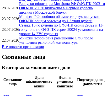
Выпуски облигаций Минфина РФ ОФЗ-ПК 29031 и
28.07.2026
ОФЗ-ПК 29030 включены в Первый уровень
листинга Московской биржи
Минфин РФ сообщил об эмиссии двух выпусков
23.07.2026
ОФЗ-ПК общим объемом до 1.5 трлн рублей
Ставка 15-го купона по ОФЗ-ПК серии 29022 и 13-
23.07.2026
го купона по ОФЗ-ПК серии 29024 установлена на
уровне 14.23% годовых
Минфин возобновит размещение ОФЗ после
22.07.2026
улучшения рыночной конъюнктуры
Все новости организации
Связанные лица
В которых компания имеет доли
Доля
Доля в
Связанное
Подтверждающи
обыкновенных
уставном
лицо
документы
акций
капитале
***
***
***