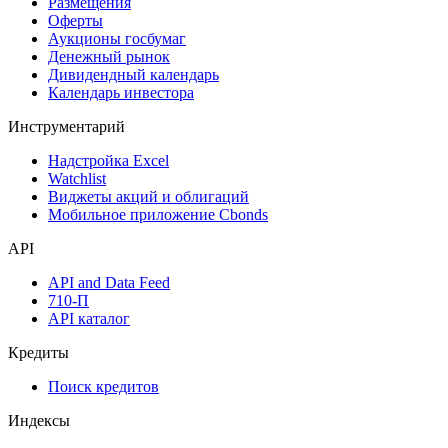
Размещения
Оферты
Аукционы госбумаг
Денежный рынок
Дивидендный календарь
Календарь инвестора
Инструментарий
Надстройка Excel
Watchlist
Виджеты акций и облигаций
Мобильное приложение Cbonds
API
API and Data Feed
710-П
API каталог
Кредиты
Поиск кредитов
Индексы