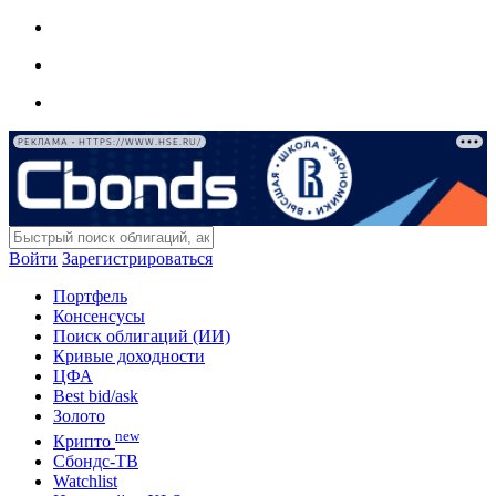
РЕКЛАМА • HTTPS://WWW.HSE.RU/
Войти
Зарегистрироваться
Портфель
Консенсусы
Поиск облигаций (ИИ)
Кривые доходности
ЦФА
Best bid/ask
Золото
new
Крипто
Сбондс-ТВ
Watchlist