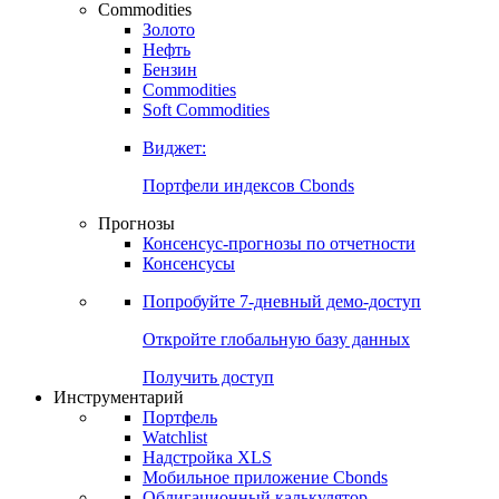
Commodities
Золото
Нефть
Бензин
Commodities
Soft Commodities
Виджет:
Портфели индексов Cbonds
Прогнозы
Консенсус-прогнозы по отчетности
Консенсусы
Попробуйте
7-дневный
демо-доступ
Откройте глобальную базу данных
Получить доступ
Инструментарий
Портфель
Watchlist
Надстройка XLS
Мобильное приложение Cbonds
Облигационный калькулятор