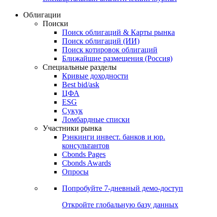
Облигации
Поиски
Поиск облигаций & Карты рынка
Поиск облигаций (ИИ)
Поиск котировок облигаций
Ближайшие размещения (Россия)
Специальные разделы
Кривые доходности
Best bid/ask
ЦФА
ESG
Сукук
Ломбардные списки
Участники рынка
Рэнкинги инвест. банков и юр.
консультантов
Cbonds Pages
Cbonds Awards
Опросы
Попробуйте
7-дневный
демо-доступ
Откройте глобальную базу данных