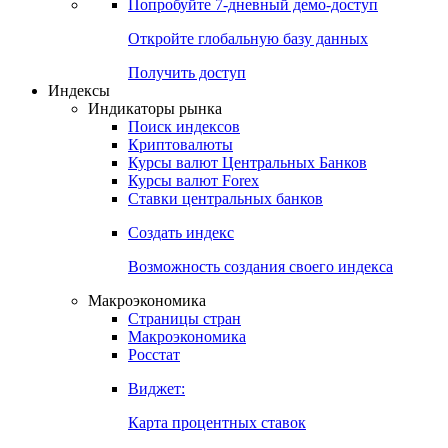
Попробуйте
7-дневный
демо-доступ
Откройте глобальную базу данных
Получить доступ
Индексы
Индикаторы рынка
Поиск индексов
Криптовалюты
Курсы валют Центральных Банков
Курсы валют Forex
Ставки центральных банков
Создать индекс
Возможность создания своего индекса
Макроэкономика
Страницы стран
Макроэкономика
Росстат
Виджет:
Карта процентных ставок