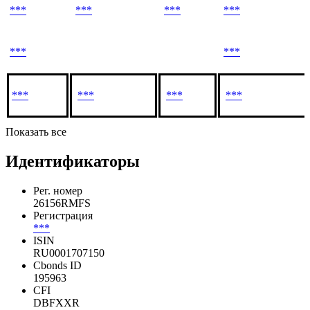
***
***
***
***
***
***
***
***
***
***
Показать все
Идентификаторы
Рег. номер
26156RMFS
Регистрация
***
ISIN
RU0001707150
Cbonds ID
195963
CFI
DBFXXR