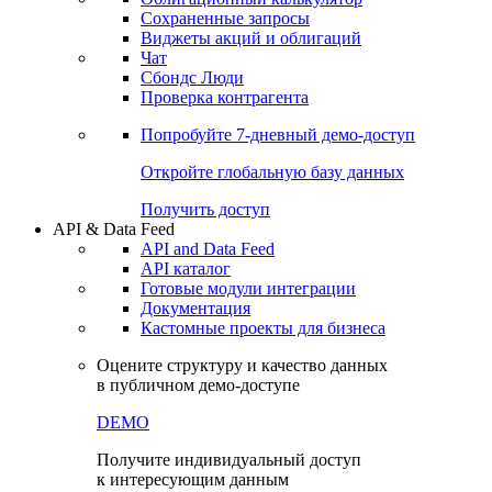
Сохраненные запросы
Виджеты акций и облигаций
Чат
Сбондс Люди
Проверка контрагента
Попробуйте
7-дневный
демо-доступ
Откройте глобальную базу данных
Получить доступ
API & Data Feed
API and Data Feed
API каталог
Готовые модули интеграции
Документация
Кастомные проекты для бизнеса
Оцените структуру и качество данных
в публичном демо-доступе
DEMO
Получите индивидуальный доступ
к интересующим данным